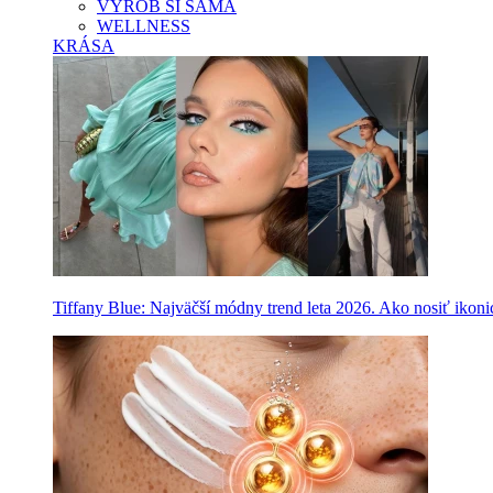
VYROB SI SAMA
WELLNESS
KRÁSA
Tiffany Blue: Najväčší módny trend leta 2026. Ako nosiť ikon