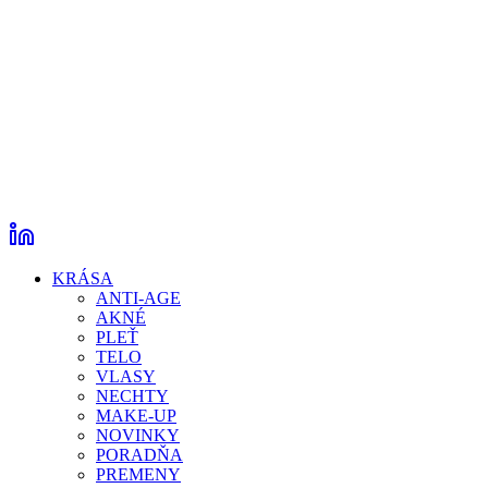
KRÁSA
ANTI-AGE
AKNÉ
PLEŤ
TELO
VLASY
NECHTY
MAKE-UP
NOVINKY
PORADŇA
PREMENY