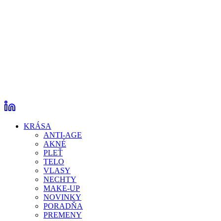
KRÁSA
ANTI-AGE
AKNÉ
PLEŤ
TELO
VLASY
NECHTY
MAKE-UP
NOVINKY
PORADŇA
PREMENY