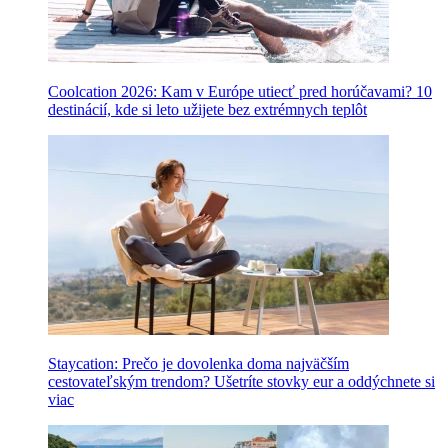
Coolcation 2026: Kam v Európe utiecť pred horúčavami? 10
destinácií, kde si leto užijete bez extrémnych teplôt
Staycation: Prečo je dovolenka doma najväčším
cestovateľským trendom? Ušetríte stovky eur a oddýchnete si
viac