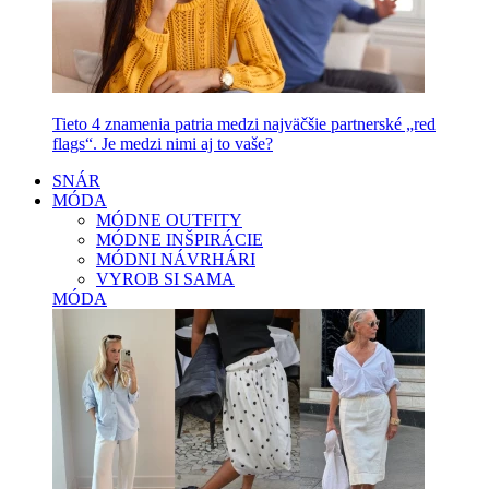
Tieto 4 znamenia patria medzi najväčšie partnerské „red
flags“. Je medzi nimi aj to vaše?
SNÁR
MÓDA
MÓDNE OUTFITY
MÓDNE INŠPIRÁCIE
MÓDNI NÁVRHÁRI
VYROB SI SAMA
MÓDA