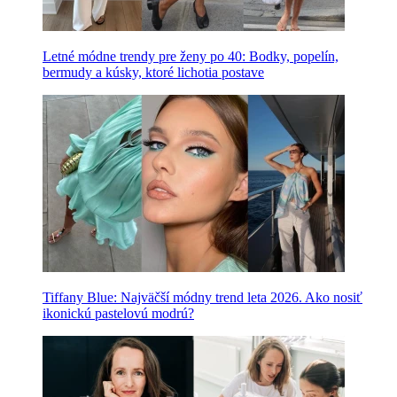
Letné módne trendy pre ženy po 40: Bodky, popelín,
bermudy a kúsky, ktoré lichotia postave
Tiffany Blue: Najväčší módny trend leta 2026. Ako nosiť
ikonickú pastelovú modrú?