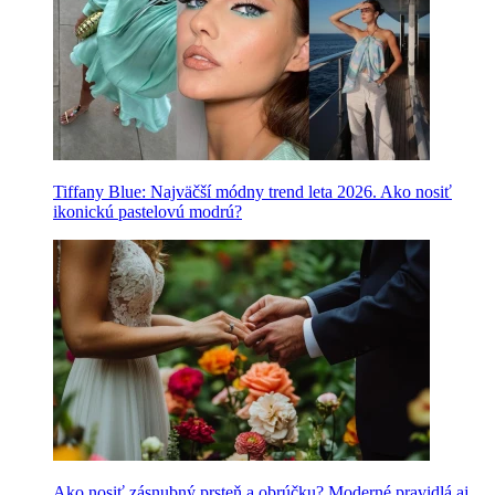
Tiffany Blue: Najväčší módny trend leta 2026. Ako nosiť
ikonickú pastelovú modrú?
Ako nosiť zásnubný prsteň a obrúčku? Moderné pravidlá aj