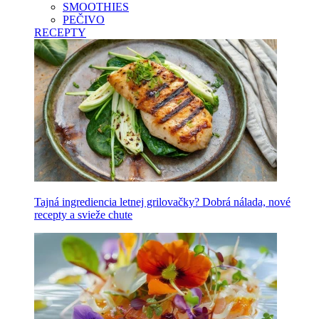
SMOOTHIES
PEČIVO
RECEPTY
Tajná ingrediencia letnej grilovačky? Dobrá nálada, nové
recepty a svieže chute