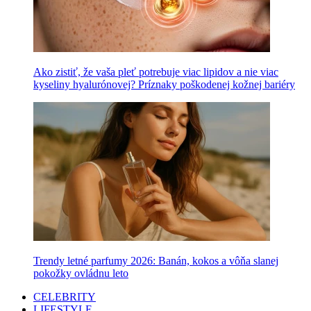
Ako zistiť, že vaša pleť potrebuje viac lipidov a nie viac
kyseliny hyalurónovej? Príznaky poškodenej kožnej bariéry
Trendy letné parfumy 2026: Banán, kokos a vôňa slanej
pokožky ovládnu leto
CELEBRITY
LIFESTYLE