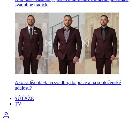
svadobné tradície
Ako sa líši oblek na svadbu, do práce a na spoločenské
udalosti?
SÚŤAŽE
TV