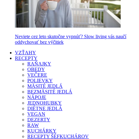
Neviete cez leto skutočne vypnúť? Slow living vás naučí
oddychovať bez výčitiek
VZŤAHY
RECEPTY
RAŇAJKY
OBEDY
VEČERE
POLIEVKY
MÄSITÉ JEDLÁ
BEZMÄSITÉ JEDLÁ
NÁPOJE
JEDNOHUBKY
DIÉTNE JEDLÁ
VEGAN
DEZERTY
RAW
KUCHÁRKY
RECEPTY ŠÉFKUCHÁROV