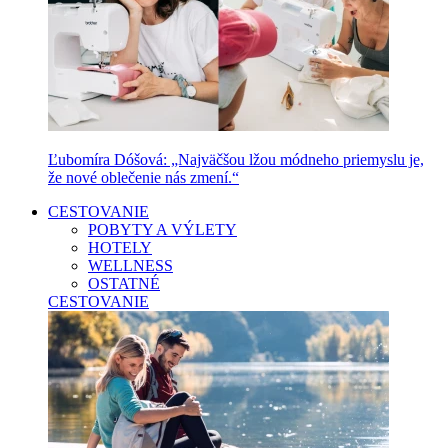
Ľubomíra Dóšová: „Najväčšou lžou módneho priemyslu je,
že nové oblečenie nás zmení.“
CESTOVANIE
POBYTY A VÝLETY
HOTELY
WELLNESS
OSTATNÉ
CESTOVANIE