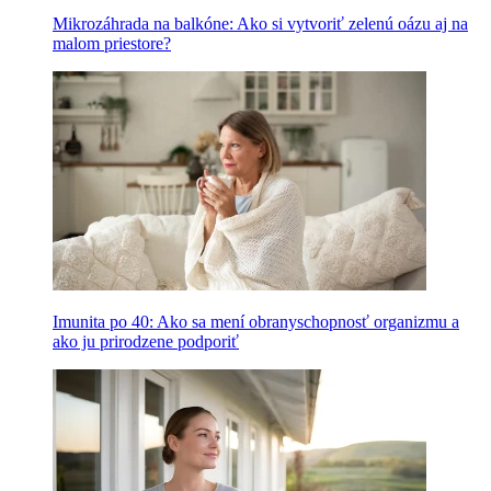
Mikrozáhrada na balkóne: Ako si vytvoriť zelenú oázu aj na
malom priestore?
Imunita po 40: Ako sa mení obranyschopnosť organizmu a
ako ju prirodzene podporiť