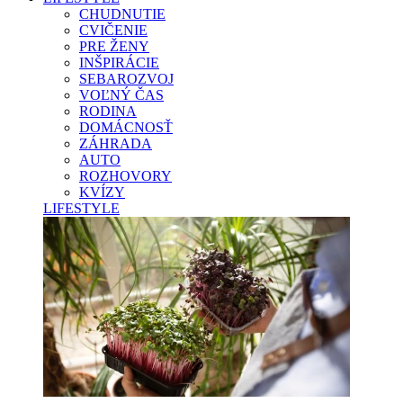
CHUDNUTIE
CVIČENIE
PRE ŽENY
INŠPIRÁCIE
SEBAROZVOJ
VOĽNÝ ČAS
RODINA
DOMÁCNOSŤ
ZÁHRADA
AUTO
ROZHOVORY
KVÍZY
LIFESTYLE