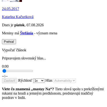
24.05.2017
Katarína Kačuriková
Dnes je
piatok
, 07.08.2026
Meniny má
Štefánia
- význam mena
Prehrať
Vypočuť článok
Pripravujem slovenský hlas...
0:00
--:--
Rýchlosť
Hlas
Zastaviť
Viete čo znamená „mastay Na“?
Tieto slová spolu s prekríženými
rukami na hrudi a jemným predklonom, predstavujú tradičný
pozdrav v Indii.