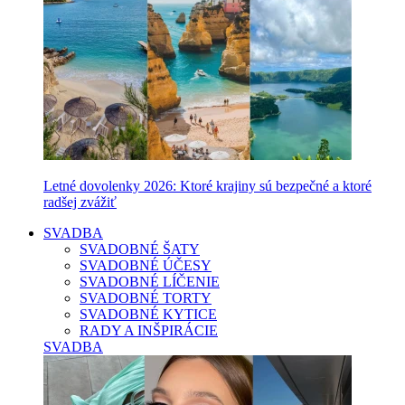
Letné dovolenky 2026: Ktoré krajiny sú bezpečné a ktoré
radšej zvážiť
SVADBA
SVADOBNÉ ŠATY
SVADOBNÉ ÚČESY
SVADOBNÉ LÍČENIE
SVADOBNÉ TORTY
SVADOBNÉ KYTICE
RADY A INŠPIRÁCIE
SVADBA