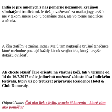
India je pre mnohých z nás pomerne neznámou krajinou
s bohatými tradíciami.
Je tiež považovaná za matku jogy, avšak
nie v takom smere ako ju poznáme dnes, ale vo forme meditácie
a učenia.
A čím ďalším je známa India? Majú tam najkrajšie brušné tanečnice,
ktoré rozhodne poznajú každý kúsok svojho tela, ktorý navyše
dokážu ovládať.
Ak chcete okúsiť čaro orientu na vlastnej koži, tak v termíne od
14 do 16.7.2017 máte jedinečnú možnosť zúčastniť sa Indického
festivalu, ktorý už po tretíkrát pripravuje Residence Hotel &
Club Donovaly.
Odporúčame:
Čaj ako liek z bylín, ovocia či korenín - ktoré vám
ako pomôžu?