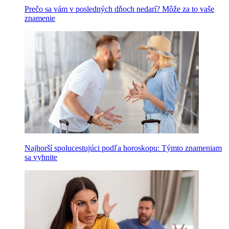
Prečo sa vám v posledných dňoch nedarí? Môže za to vaše
znamenie
Najhorší spolucestujúci podľa horoskopu: Týmto znameniam
sa vyhnite