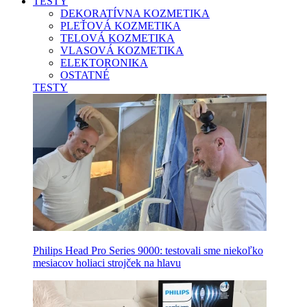
TESTY
DEKORATÍVNA KOZMETIKA
PLEŤOVÁ KOZMETIKA
TELOVÁ KOZMETIKA
VLASOVÁ KOZMETIKA
ELEKTORONIKA
OSTATNÉ
TESTY
Philips Head Pro Series 9000: testovali sme niekoľko
mesiacov holiaci strojček na hlavu