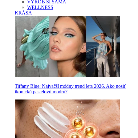
VYROB SI SAMA
WELLNESS
KRÁSA
Tiffany Blue: Najväčší módny trend leta 2026. Ako nosiť
ikonickú pastelovú modrú?