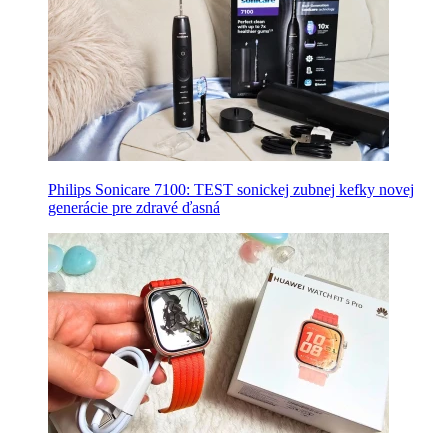
Philips Sonicare 7100: TEST sonickej zubnej kefky novej
generácie pre zdravé ďasná