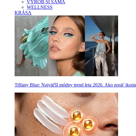
VYROB SI SAMA
WELLNESS
KRÁSA
Tiffany Blue: Najväčší módny trend leta 2026. Ako nosiť ikon