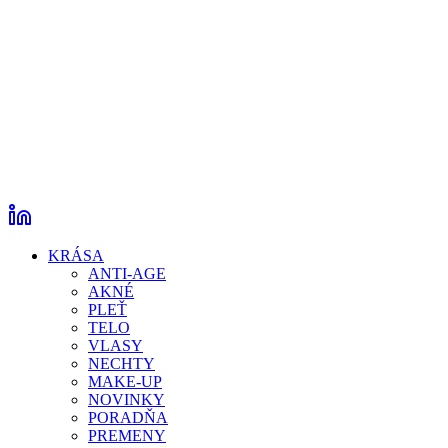
KRÁSA
ANTI-AGE
AKNÉ
PLEŤ
TELO
VLASY
NECHTY
MAKE-UP
NOVINKY
PORADŇA
PREMENY