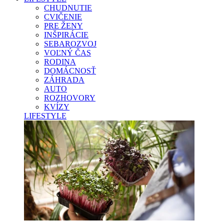
CHUDNUTIE
CVIČENIE
PRE ŽENY
INŠPIRÁCIE
SEBAROZVOJ
VOĽNÝ ČAS
RODINA
DOMÁCNOSŤ
ZÁHRADA
AUTO
ROZHOVORY
KVÍZY
LIFESTYLE