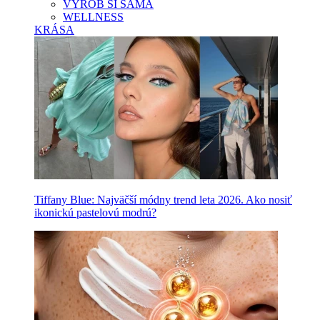
VYROB SI SAMA
WELLNESS
KRÁSA
Tiffany Blue: Najväčší módny trend leta 2026. Ako nosiť
ikonickú pastelovú modrú?