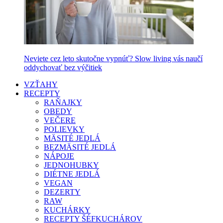
Neviete cez leto skutočne vypnúť? Slow living vás naučí
oddychovať bez výčitiek
VZŤAHY
RECEPTY
RAŇAJKY
OBEDY
VEČERE
POLIEVKY
MÄSITÉ JEDLÁ
BEZMÄSITÉ JEDLÁ
NÁPOJE
JEDNOHUBKY
DIÉTNE JEDLÁ
VEGAN
DEZERTY
RAW
KUCHÁRKY
RECEPTY ŠÉFKUCHÁROV