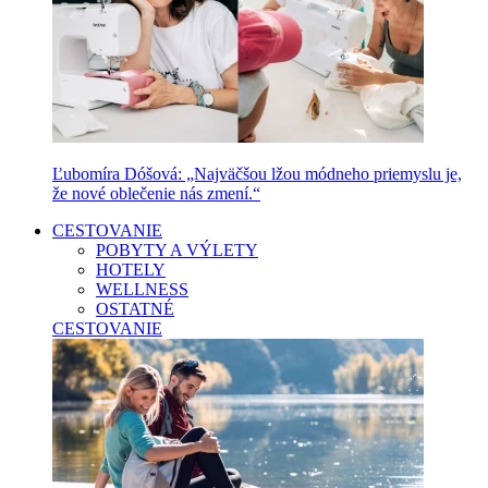
Ľubomíra Dóšová: „Najväčšou lžou módneho priemyslu je,
že nové oblečenie nás zmení.“
CESTOVANIE
POBYTY A VÝLETY
HOTELY
WELLNESS
OSTATNÉ
CESTOVANIE