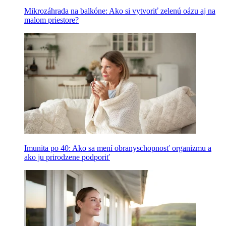
Mikrozáhrada na balkóne: Ako si vytvoriť zelenú oázu aj na
malom priestore?
Imunita po 40: Ako sa mení obranyschopnosť organizmu a
ako ju prirodzene podporiť