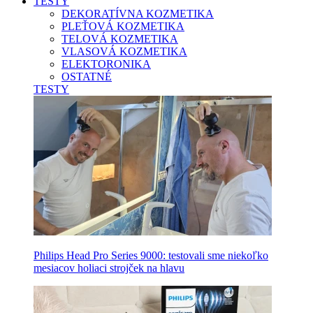
TESTY
DEKORATÍVNA KOZMETIKA
PLEŤOVÁ KOZMETIKA
TELOVÁ KOZMETIKA
VLASOVÁ KOZMETIKA
ELEKTORONIKA
OSTATNÉ
TESTY
Philips Head Pro Series 9000: testovali sme niekoľko
mesiacov holiaci strojček na hlavu