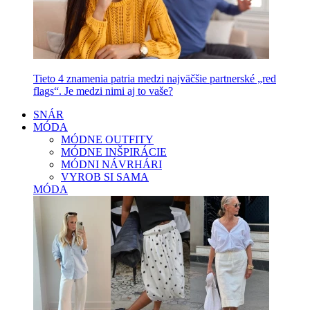
Tieto 4 znamenia patria medzi najväčšie partnerské „red
flags“. Je medzi nimi aj to vaše?
SNÁR
MÓDA
MÓDNE OUTFITY
MÓDNE INŠPIRÁCIE
MÓDNI NÁVRHÁRI
VYROB SI SAMA
MÓDA