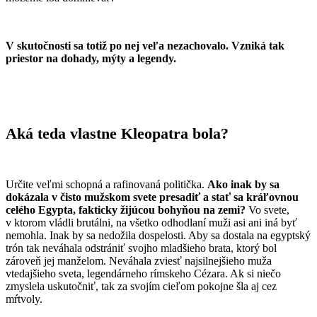
V skutočnosti sa totiž po nej veľa nezachovalo. Vzniká tak
priestor na dohady, mýty a legendy.
Aká teda vlastne Kleopatra bola?
Určite veľmi schopná a rafinovaná politička.
Ako inak by sa
dokázala v čisto mužskom svete presadiť a stať sa kráľovnou
celého Egypta, fakticky žijúcou bohyňou na zemi?
Vo svete,
v ktorom vládli brutálni, na všetko odhodlaní muži asi ani iná byť
nemohla. Inak by sa nedožila dospelosti. Aby sa dostala na egyptský
trón tak neváhala odstrániť svojho mladšieho brata, ktorý bol
zároveň jej manželom. Neváhala zviesť najsilnejšieho muža
vtedajšieho sveta, legendárneho rímskeho Cézara. Ak si niečo
zmyslela uskutočniť, tak za svojím cieľom pokojne šla aj cez
mŕtvoly.