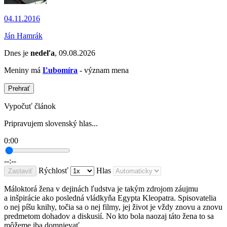
04.11.2016
Ján Hamrák
Dnes je
nedeľa
, 09.08.2026
Meniny má
Ľubomíra
- význam mena
Prehrať
Vypočuť článok
Pripravujem slovenský hlas...
0:00
--:--
Rýchlosť
Hlas
Zastaviť
Máloktorá žena v dejinách ľudstva je takým zdrojom záujmu
a inšpirácie ako posledná vládkyňa Egypta Kleopatra. Spisovatelia
o nej píšu knihy, točia sa o nej filmy, jej život je vždy znovu a znovu
predmetom dohadov a diskusií. No kto bola naozaj táto žena to sa
môžeme iba domnievať.