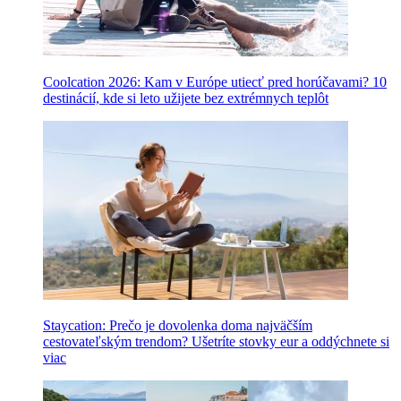
Coolcation 2026: Kam v Európe utiecť pred horúčavami? 10
destinácií, kde si leto užijete bez extrémnych teplôt
Staycation: Prečo je dovolenka doma najväčším
cestovateľským trendom? Ušetríte stovky eur a oddýchnete si
viac