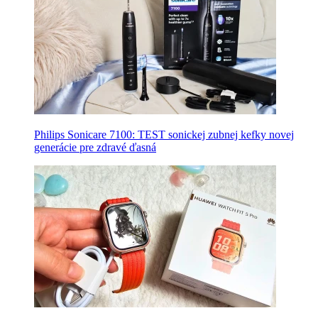
Philips Sonicare 7100: TEST sonickej zubnej kefky novej
generácie pre zdravé ďasná