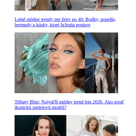
Letné módne trendy pre ženy po 40: Bodky, popelín,
bermudy a kúsky, ktoré lichotia postave
Tiffany Blue: Najväčší módny trend leta 2026. Ako nosiť
ikonickú pastelovú modrú?