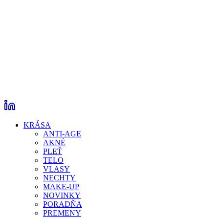
KRÁSA
ANTI-AGE
AKNÉ
PLEŤ
TELO
VLASY
NECHTY
MAKE-UP
NOVINKY
PORADŇA
PREMENY