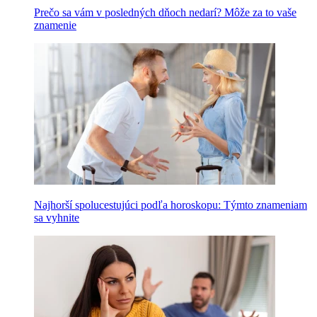
Prečo sa vám v posledných dňoch nedarí? Môže za to vaše
znamenie
Najhorší spolucestujúci podľa horoskopu: Týmto znameniam
sa vyhnite