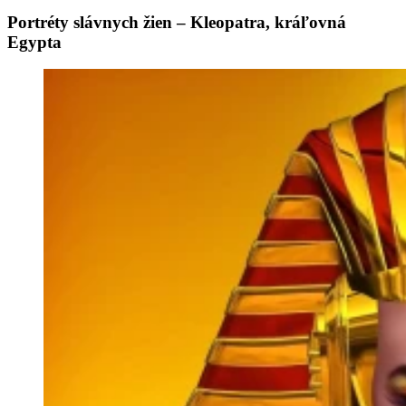
Portréty slávnych žien – Kleopatra, kráľovná
Egypta