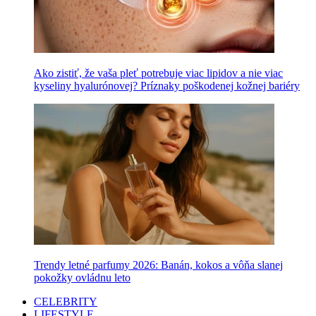
Ako zistiť, že vaša pleť potrebuje viac lipidov a nie viac
kyseliny hyalurónovej? Príznaky poškodenej kožnej bariéry
Trendy letné parfumy 2026: Banán, kokos a vôňa slanej
pokožky ovládnu leto
CELEBRITY
LIFESTYLE