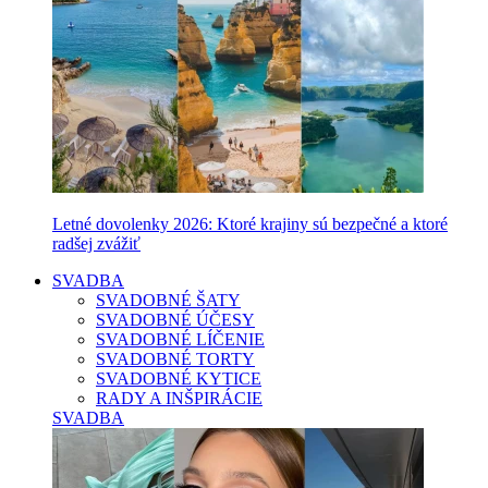
Letné dovolenky 2026: Ktoré krajiny sú bezpečné a ktoré
radšej zvážiť
SVADBA
SVADOBNÉ ŠATY
SVADOBNÉ ÚČESY
SVADOBNÉ LÍČENIE
SVADOBNÉ TORTY
SVADOBNÉ KYTICE
RADY A INŠPIRÁCIE
SVADBA