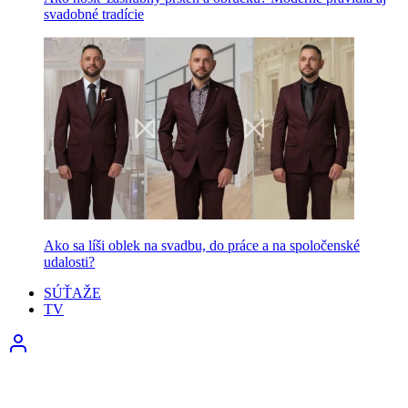
svadobné tradície
Ako sa líši oblek na svadbu, do práce a na spoločenské
udalosti?
SÚŤAŽE
TV