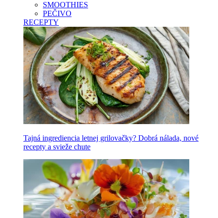
SMOOTHIES
PEČIVO
RECEPTY
Tajná ingrediencia letnej grilovačky? Dobrá nálada, nové
recepty a svieže chute