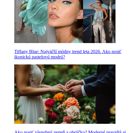
Tiffany Blue: Najväčší módny trend leta 2026. Ako nosiť
ikonickú pastelovú modrú?
Ako nosiť zásnubný prsteň a obrúčku? Moderné pravidlá aj