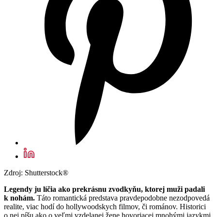
Zdroj: Shutterstock®
Legendy ju líčia ako prekrásnu zvodkyňu, ktorej muži padali
k nohám.
Táto romantická predstava pravdepodobne nezodpovedá
realite, viac hodí do hollywoodskych filmov, či románov. Historici
o nej píšu ako o veľmi vzdelanej žene hovoriacej mnohými jazykmi,