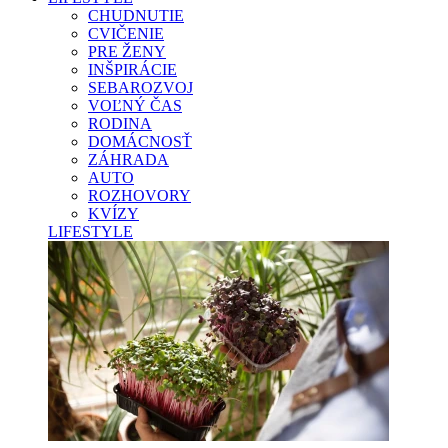
CHUDNUTIE
CVIČENIE
PRE ŽENY
INŠPIRÁCIE
SEBAROZVOJ
VOĽNÝ ČAS
RODINA
DOMÁCNOSŤ
ZÁHRADA
AUTO
ROZHOVORY
KVÍZY
LIFESTYLE