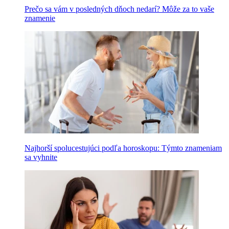
Prečo sa vám v posledných dňoch nedarí? Môže za to vaše
znamenie
Najhorší spolucestujúci podľa horoskopu: Týmto znameniam
sa vyhnite