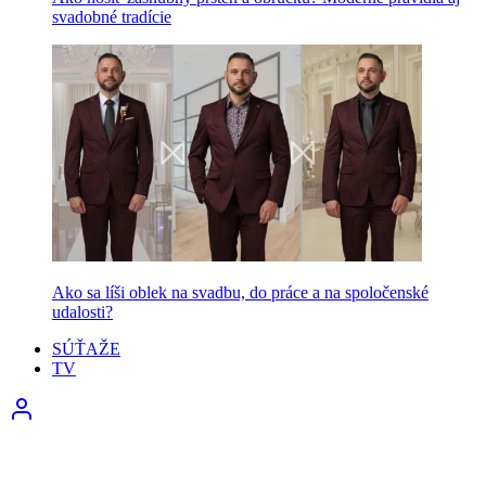
svadobné tradície
Ako sa líši oblek na svadbu, do práce a na spoločenské
udalosti?
SÚŤAŽE
TV