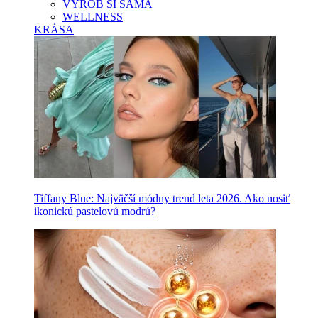
VYROB SI SAMA
WELLNESS
KRÁSA
Tiffany Blue: Najväčší módny trend leta 2026. Ako nosiť
ikonickú pastelovú modrú?