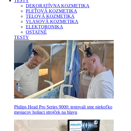
TESTY
DEKORATÍVNA KOZMETIKA
PLEŤOVÁ KOZMETIKA
TELOVÁ KOZMETIKA
VLASOVÁ KOZMETIKA
ELEKTORONIKA
OSTATNÉ
TESTY
Philips Head Pro Series 9000: testovali sme niekoľko
mesiacov holiaci strojček na hlavu