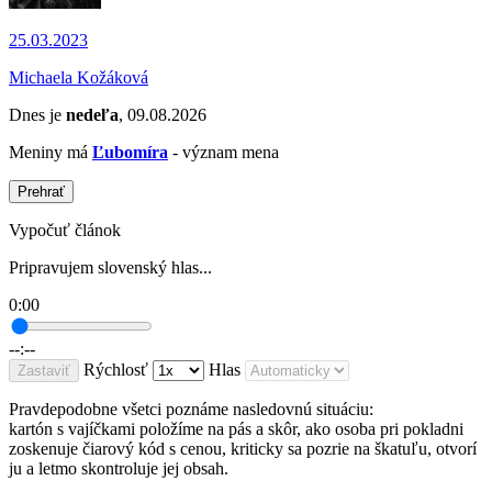
25.03.2023
Michaela Kožáková
Dnes je
nedeľa
, 09.08.2026
Meniny má
Ľubomíra
- význam mena
Prehrať
Vypočuť článok
Pripravujem slovenský hlas...
0:00
--:--
Rýchlosť
Hlas
Zastaviť
Pravdepodobne všetci poznáme nasledovnú situáciu:
kartón s vajíčkami položíme na pás a skôr, ako osoba pri pokladni
zoskenuje čiarový kód s cenou, kriticky sa pozrie na škatuľu, otvorí
ju a letmo skontroluje jej obsah.