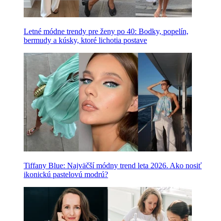
Letné módne trendy pre ženy po 40: Bodky, popelín,
bermudy a kúsky, ktoré lichotia postave
Tiffany Blue: Najväčší módny trend leta 2026. Ako nosiť
ikonickú pastelovú modrú?