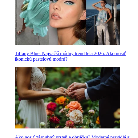
Tiffany Blue: Najväčší módny trend leta 2026. Ako nosiť
ikonickú pastelovú modrú?
Ako nosiť zásnubný prsteň a obrúčku? Moderné pravidlá aj