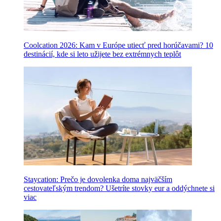
Coolcation 2026: Kam v Európe utiecť pred horúčavami? 10
destinácií, kde si leto užijete bez extrémnych teplôt
Staycation: Prečo je dovolenka doma najväčším
cestovateľským trendom? Ušetríte stovky eur a oddýchnete si
viac