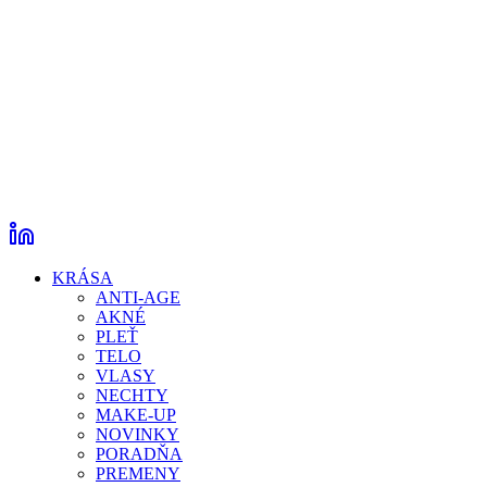
KRÁSA
ANTI-AGE
AKNÉ
PLEŤ
TELO
VLASY
NECHTY
MAKE-UP
NOVINKY
PORADŇA
PREMENY