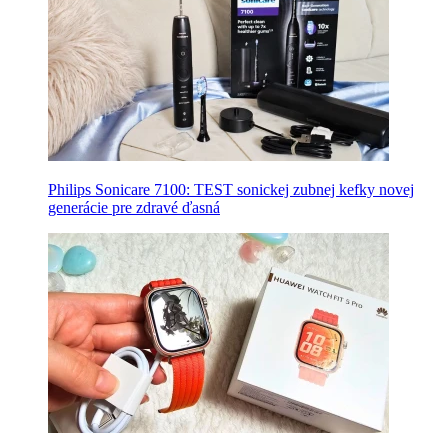
Philips Sonicare 7100: TEST sonickej zubnej kefky novej
generácie pre zdravé ďasná