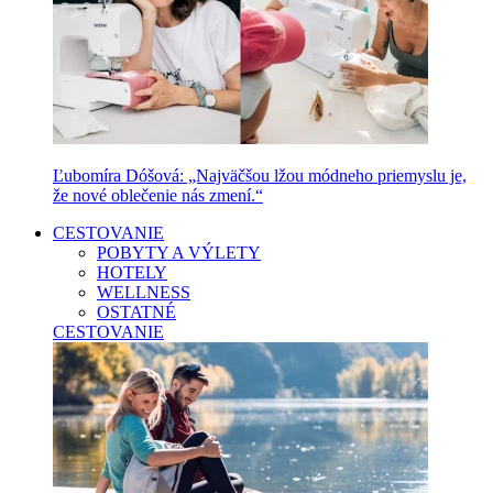
Ľubomíra Dóšová: „Najväčšou lžou módneho priemyslu je,
že nové oblečenie nás zmení.“
CESTOVANIE
POBYTY A VÝLETY
HOTELY
WELLNESS
OSTATNÉ
CESTOVANIE