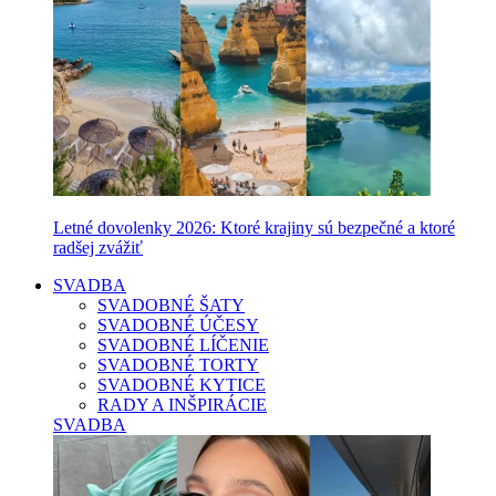
Letné dovolenky 2026: Ktoré krajiny sú bezpečné a ktoré
radšej zvážiť
SVADBA
SVADOBNÉ ŠATY
SVADOBNÉ ÚČESY
SVADOBNÉ LÍČENIE
SVADOBNÉ TORTY
SVADOBNÉ KYTICE
RADY A INŠPIRÁCIE
SVADBA