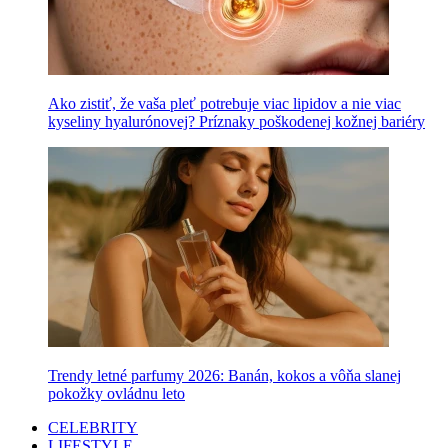
Ako zistiť, že vaša pleť potrebuje viac lipidov a nie viac
kyseliny hyalurónovej? Príznaky poškodenej kožnej bariéry
Trendy letné parfumy 2026: Banán, kokos a vôňa slanej
pokožky ovládnu leto
CELEBRITY
LIFESTYLE