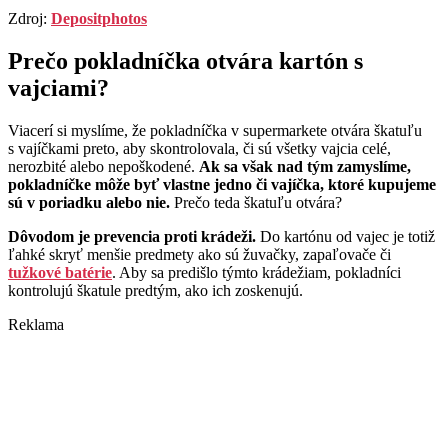
Zdroj:
Depositphotos
Prečo pokladníčka otvára kartón s
vajciami?
Viacerí si myslíme, že pokladníčka v supermarkete otvára škatuľu
s vajíčkami preto, aby skontrolovala, či sú všetky vajcia celé,
nerozbité alebo nepoškodené.
Ak sa však nad tým zamyslíme,
pokladníčke môže byť vlastne jedno či vajíčka, ktoré kupujeme
sú v poriadku alebo nie.
Prečo teda škatuľu otvára?
Dôvodom je prevencia proti krádeži.
Do kartónu od vajec je totiž
ľahké skryť menšie predmety ako sú žuvačky, zapaľovače či
tužkové batérie
. Aby sa predišlo týmto krádežiam, pokladníci
kontrolujú škatule predtým, ako ich zoskenujú.
Reklama