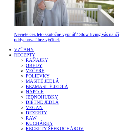
Neviete cez leto skutočne vypnúť? Slow living vás naučí
oddychovať bez výčitiek
VZŤAHY
RECEPTY
RAŇAJKY
OBEDY
VEČERE
POLIEVKY
MÄSITÉ JEDLÁ
BEZMÄSITÉ JEDLÁ
NÁPOJE
JEDNOHUBKY
DIÉTNE JEDLÁ
VEGAN
DEZERTY
RAW
KUCHÁRKY
RECEPTY ŠÉFKUCHÁROV