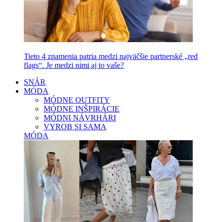
Tieto 4 znamenia patria medzi najväčšie partnerské „red
flags“. Je medzi nimi aj to vaše?
SNÁR
MÓDA
MÓDNE OUTFITY
MÓDNE INŠPIRÁCIE
MÓDNI NÁVRHÁRI
VYROB SI SAMA
MÓDA