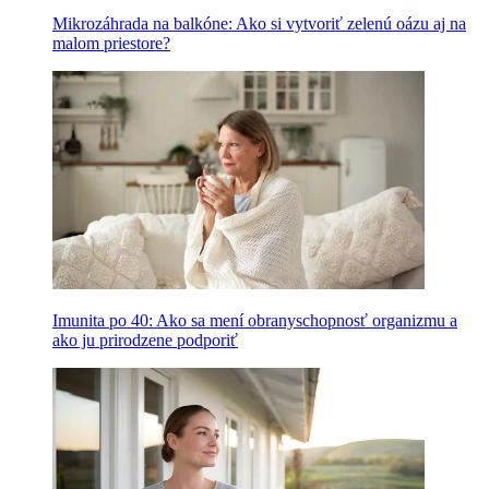
Mikrozáhrada na balkóne: Ako si vytvoriť zelenú oázu aj na
malom priestore?
Imunita po 40: Ako sa mení obranyschopnosť organizmu a
ako ju prirodzene podporiť