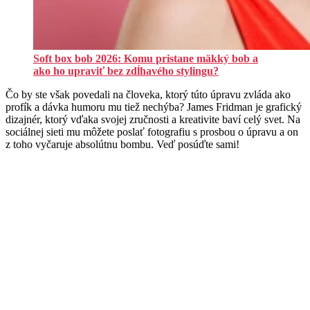
Soft box bob 2026: Komu pristane mäkký bob a
ako ho upraviť bez zdĺhavého stylingu?
Čo by ste však povedali na človeka, ktorý túto úpravu zvláda ako
profík a dávka humoru mu tiež nechýba? James Fridman je grafický
dizajnér, ktorý vďaka svojej zručnosti a kreativite baví celý svet. Na
sociálnej sieti mu môžete poslať fotografiu s prosbou o úpravu a on
z toho vyčaruje absolútnu bombu. Veď posúďte sami!