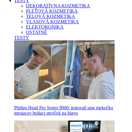
TESTY
DEKORATÍVNA KOZMETIKA
PLEŤOVÁ KOZMETIKA
TELOVÁ KOZMETIKA
VLASOVÁ KOZMETIKA
ELEKTORONIKA
OSTATNÉ
TESTY
Philips Head Pro Series 9000: testovali sme niekoľko
mesiacov holiaci strojček na hlavu