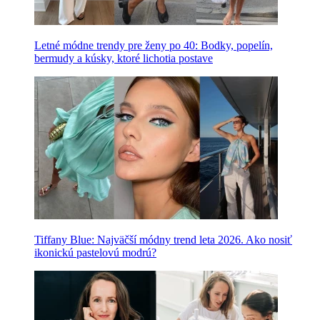
Letné módne trendy pre ženy po 40: Bodky, popelín,
bermudy a kúsky, ktoré lichotia postave
Tiffany Blue: Najväčší módny trend leta 2026. Ako nosiť
ikonickú pastelovú modrú?