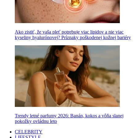
Ako zistiť, že vaša pleť potrebuje viac lipidov a nie viac
kyseliny hyalurónovej? Príznaky poškodenej kožnej bariéry
Trendy letné parfumy 2026: Banán, kokos a vôňa slanej
pokožky ovládnu leto
CELEBRITY
LIFESTYLE