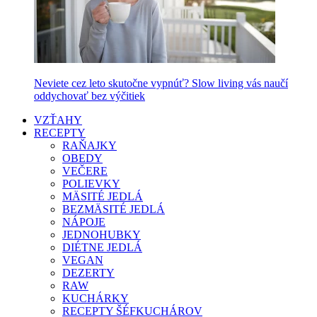
Neviete cez leto skutočne vypnúť? Slow living vás naučí
oddychovať bez výčitiek
VZŤAHY
RECEPTY
RAŇAJKY
OBEDY
VEČERE
POLIEVKY
MÄSITÉ JEDLÁ
BEZMÄSITÉ JEDLÁ
NÁPOJE
JEDNOHUBKY
DIÉTNE JEDLÁ
VEGAN
DEZERTY
RAW
KUCHÁRKY
RECEPTY ŠÉFKUCHÁROV