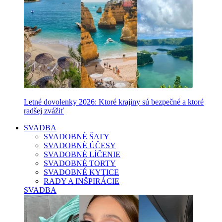
Letné dovolenky 2026: Ktoré krajiny sú bezpečné a ktoré
radšej zvážiť
SVADBA
SVADOBNÉ ŠATY
SVADOBNÉ ÚČESY
SVADOBNÉ LÍČENIE
SVADOBNÉ TORTY
SVADOBNÉ KYTICE
RADY A INŠPIRÁCIE
SVADBA