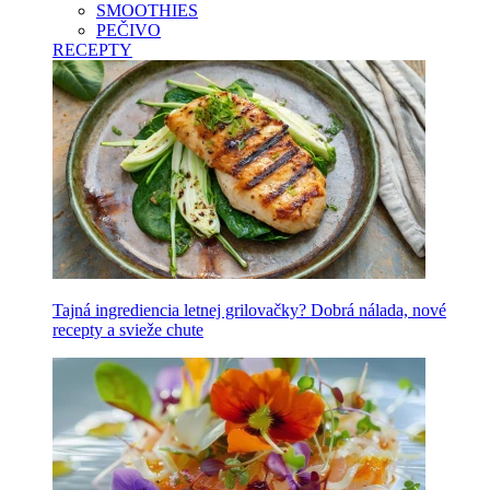
SMOOTHIES
PEČIVO
RECEPTY
Tajná ingrediencia letnej grilovačky? Dobrá nálada, nové
recepty a svieže chute