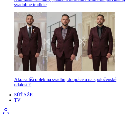
svadobné tradície
Ako sa líši oblek na svadbu, do práce a na spoločenské
udalosti?
SÚŤAŽE
TV