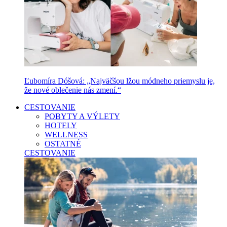
Ľubomíra Dóšová: „Najväčšou lžou módneho priemyslu je,
že nové oblečenie nás zmení.“
CESTOVANIE
POBYTY A VÝLETY
HOTELY
WELLNESS
OSTATNÉ
CESTOVANIE