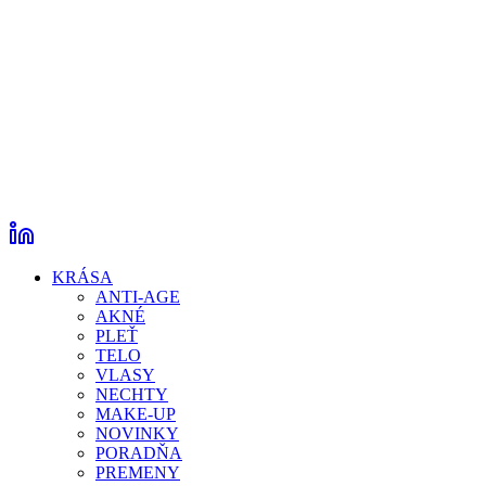
KRÁSA
ANTI-AGE
AKNÉ
PLEŤ
TELO
VLASY
NECHTY
MAKE-UP
NOVINKY
PORADŇA
PREMENY