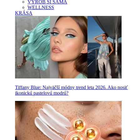
VYROB SI SAMA
WELLNESS
KRÁSA
Tiffany Blue: Najväčší módny trend leta 2026. Ako nosiť
ikonickú pastelovú modrú?