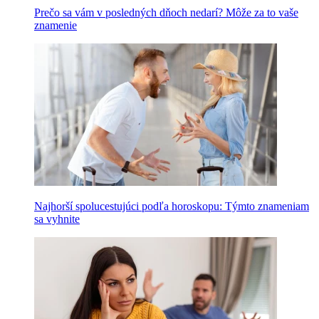
Prečo sa vám v posledných dňoch nedarí? Môže za to vaše
znamenie
Najhorší spolucestujúci podľa horoskopu: Týmto znameniam
sa vyhnite