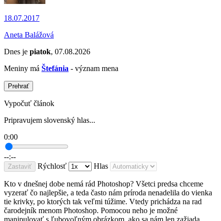
18.07.2017
Aneta Balážová
Dnes je
piatok
, 07.08.2026
Meniny má
Štefánia
- význam mena
Prehrať
Vypočuť článok
Pripravujem slovenský hlas...
0:00
--:--
Rýchlosť
Hlas
Zastaviť
Kto v dnešnej dobe nemá rád Photoshop? Všetci predsa chceme
vyzerať čo najlepšie, a teda často nám príroda nenadelila do vienka
tie krivky, po ktorých tak veľmi túžime. Vtedy prichádza na rad
čarodejník menom Photoshop. Pomocou neho je možné
manipulovať s ľubovoľným obrázkom, ako sa nám len zažiada.