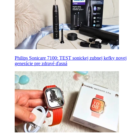
Philips Sonicare 7100: TEST sonickej zubnej kefky novej
generácie pre zdravé ďasná