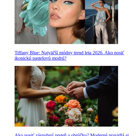
Tiffany Blue: Najväčší módny trend leta 2026. Ako nosiť
ikonickú pastelovú modrú?
Ako nosiť zásnubný prsteň a obrúčku? Moderné pravidlá aj