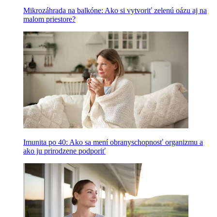
Mikrozáhrada na balkóne: Ako si vytvoriť zelenú oázu aj na
malom priestore?
Imunita po 40: Ako sa mení obranyschopnosť organizmu a
ako ju prirodzene podporiť