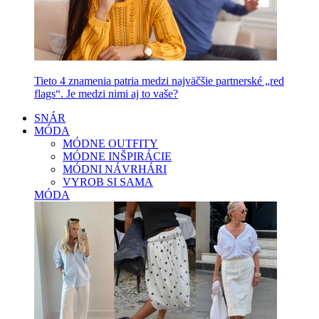
Tieto 4 znamenia patria medzi najväčšie partnerské „red
flags“. Je medzi nimi aj to vaše?
SNÁR
MÓDA
MÓDNE OUTFITY
MÓDNE INŠPIRÁCIE
MÓDNI NÁVRHÁRI
VYROB SI SAMA
MÓDA