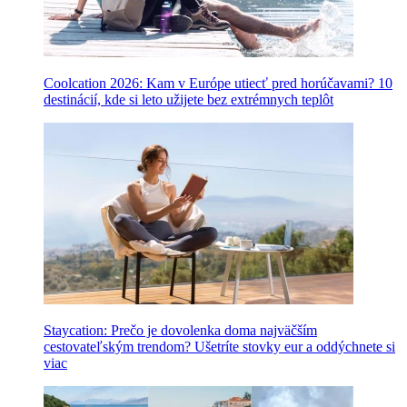
Coolcation 2026: Kam v Európe utiecť pred horúčavami? 10
destinácií, kde si leto užijete bez extrémnych teplôt
Staycation: Prečo je dovolenka doma najväčším
cestovateľským trendom? Ušetríte stovky eur a oddýchnete si
viac