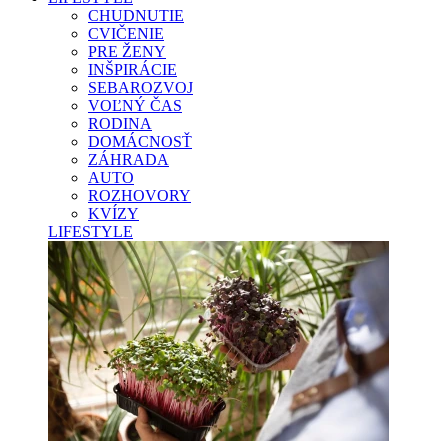
CHUDNUTIE
CVIČENIE
PRE ŽENY
INŠPIRÁCIE
SEBAROZVOJ
VOĽNÝ ČAS
RODINA
DOMÁCNOSŤ
ZÁHRADA
AUTO
ROZHOVORY
KVÍZY
LIFESTYLE