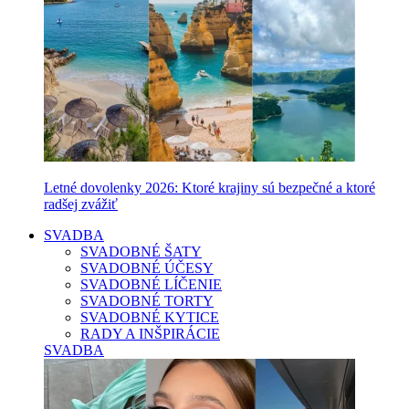
Letné dovolenky 2026: Ktoré krajiny sú bezpečné a ktoré
radšej zvážiť
SVADBA
SVADOBNÉ ŠATY
SVADOBNÉ ÚČESY
SVADOBNÉ LÍČENIE
SVADOBNÉ TORTY
SVADOBNÉ KYTICE
RADY A INŠPIRÁCIE
SVADBA