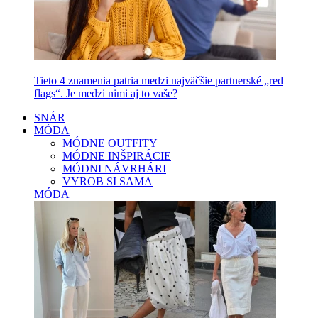
Tieto 4 znamenia patria medzi najväčšie partnerské „red
flags“. Je medzi nimi aj to vaše?
SNÁR
MÓDA
MÓDNE OUTFITY
MÓDNE INŠPIRÁCIE
MÓDNI NÁVRHÁRI
VYROB SI SAMA
MÓDA