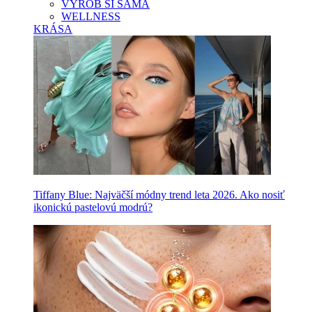
VYROB SI SAMA
WELLNESS
KRÁSA
Tiffany Blue: Najväčší módny trend leta 2026. Ako nosiť
ikonickú pastelovú modrú?