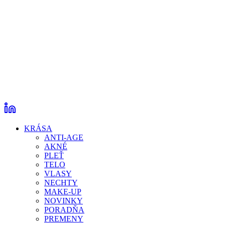
KRÁSA
ANTI-AGE
AKNÉ
PLEŤ
TELO
VLASY
NECHTY
MAKE-UP
NOVINKY
PORADŇA
PREMENY