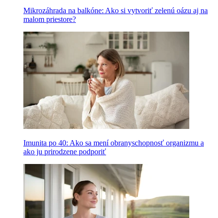
Mikrozáhrada na balkóne: Ako si vytvoriť zelenú oázu aj na
malom priestore?
Imunita po 40: Ako sa mení obranyschopnosť organizmu a
ako ju prirodzene podporiť