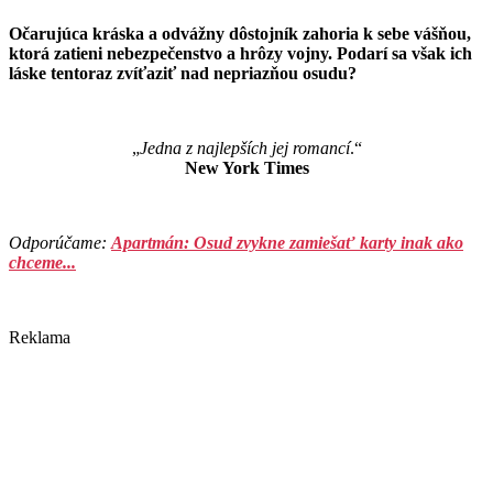
Očarujúca kráska a odvážny dôstojník zahoria k sebe vášňou,
ktorá zatieni nebezpečenstvo a hrôzy vojny. Podarí sa však ich
láske tentoraz zvíťaziť nad nepriazňou osudu?
„
Jedna z najlepších jej romancí
.“
New York Times
Odporúčame:
Apartmán: Osud zvykne zamiešať karty inak ako
chceme...
Reklama