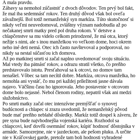
A mala pravdu.
Zábavy sa nemohol zúčastniť z dvoch dôvodov. Ten prvý bol fakt,
že mal iba sedemnásť rokov. Ten druhý dôvod však bol oveľa
závažnejší. Bol totiž nemanželský syn markíza. Túto skutočnosť si
nikdy veľmi neuvedomoval, zvláštny význam nadobudla až po
nečakanej smrti matky pred pol druha rokom. V detstve a
chlapčenstve sa mu videlo celkom prirodzené, že má otca, ktorý
nežije s nimi, ale s inou manželkou vo veľkom dome, hoci okrem
neho iné deti nemá. Otec ich často navštevoval a podporoval, no
nikdy sa nestal súčasťou ich domova.
Až po matkinej smrti si začal naplno uvedomovať svoju situáciu.
Mal vtedy iba pätnásť rokov, a odrazu stratil všetko, čo preňho
predstavovalo istotu. Presťahoval sa k otcovi, no domov tam
nenašiel. Vôbec sa tam necítil dobre. Markíza, otcova manželka, ho
nemohla ani vystáť, čo mu pri každej príležitosti jasne dávala
najavo. Väčšinu času ho ignorovala. Jeho postavenie v otcovom
dome bolo nejasné. Nebol členom rodiny, nepatril však ani medzi
služobníctvo.
Po smrti matky začal otec intenzívne premýšľať o synovej
budúcnosti a chlapec si zrazu uvedomil, že nemanželský pôvod
bude mať preňho neblahé dôsledky. Markíz totiž dospel k záveru, že
pre syna bude najvhodnejšia vojenská kariéra. Rozhodol sa
chlapcovi, keď dovŕši osemnásť rokov, kúpiť hodnosť dôstojníka v
armáde. Samozrejme, nie v jazdeckom, ale pešom pluku. A určite
nie v Kráľovskej garde, pretože tam boli hodnosti vyhradené