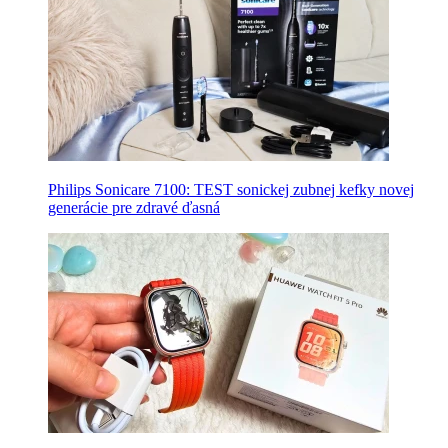
Philips Sonicare 7100: TEST sonickej zubnej kefky novej
generácie pre zdravé ďasná