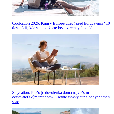
Coolcation 2026: Kam v Európe utiecť pred horúčavami? 10
destinácií, kde si leto užijete bez extrémnych teplôt
Staycation: Prečo je dovolenka doma najväčším
cestovateľským trendom? Ušetríte stovky eur a oddýchnete si
viac