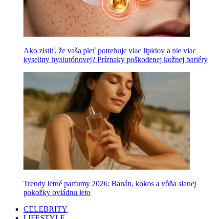
Ako zistiť, že vaša pleť potrebuje viac lipidov a nie viac
kyseliny hyalurónovej? Príznaky poškodenej kožnej bariéry
Trendy letné parfumy 2026: Banán, kokos a vôňa slanej
pokožky ovládnu leto
CELEBRITY
LIFESTYLE