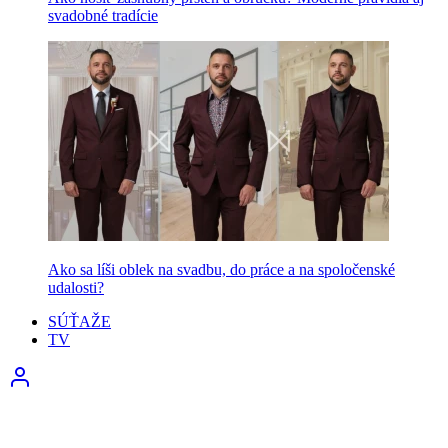
svadobné tradície
Ako sa líši oblek na svadbu, do práce a na spoločenské
udalosti?
SÚŤAŽE
TV