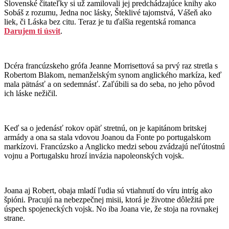
Slovenské čitateľky si už zamilovali jej predchádzajúce knihy ako
Sobáš z rozumu, Jedna noc lásky, Šteklivé tajomstvá, Vášeň ako
liek, či Láska bez citu. Teraz je tu ďalšia regentská romanca
Darujem ti úsvit
.
Dcéra francúzskeho grófa Jeanne Morrisettová sa prvý raz stretla s
Robertom Blakom, nemanželským synom anglického markíza, keď
mala pätnásť a on sedemnásť. Zaľúbili sa do seba, no jeho pôvod
ich láske nežičil.
Keď sa o jedenásť rokov opäť stretnú, on je kapitánom britskej
armády a ona sa stala vdovou Joanou da Fonte po portugalskom
markízovi. Francúzsko a Anglicko medzi sebou zvádzajú neľútostnú
vojnu a Portugalsku hrozí invázia napoleonských vojsk.
Joana aj Robert, obaja mladí ľudia sú vtiahnutí do víru intríg ako
špióni. Pracujú na nebezpečnej misii, ktorá je životne dôležitá pre
úspech spojeneckých vojsk. No iba Joana vie, že stoja na rovnakej
strane.