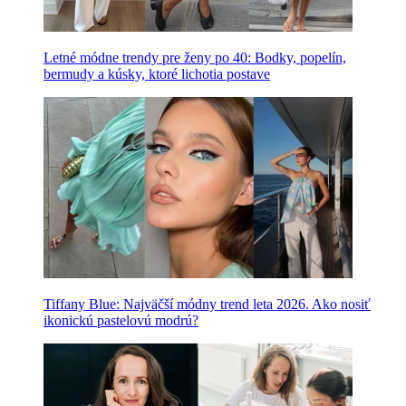
Letné módne trendy pre ženy po 40: Bodky, popelín,
bermudy a kúsky, ktoré lichotia postave
Tiffany Blue: Najväčší módny trend leta 2026. Ako nosiť
ikonickú pastelovú modrú?