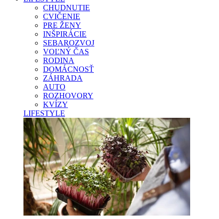
CHUDNUTIE
CVIČENIE
PRE ŽENY
INŠPIRÁCIE
SEBAROZVOJ
VOĽNÝ ČAS
RODINA
DOMÁCNOSŤ
ZÁHRADA
AUTO
ROZHOVORY
KVÍZY
LIFESTYLE