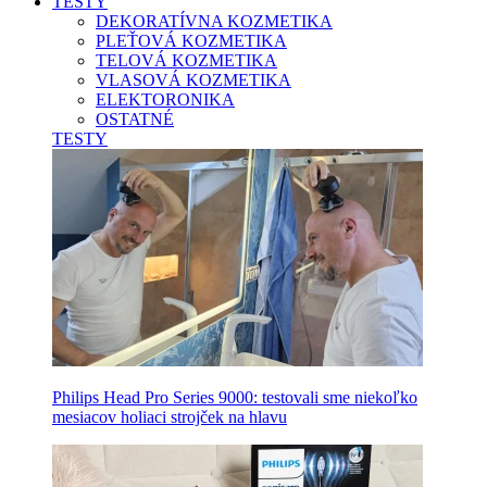
TESTY
DEKORATÍVNA KOZMETIKA
PLEŤOVÁ KOZMETIKA
TELOVÁ KOZMETIKA
VLASOVÁ KOZMETIKA
ELEKTORONIKA
OSTATNÉ
TESTY
Philips Head Pro Series 9000: testovali sme niekoľko
mesiacov holiaci strojček na hlavu