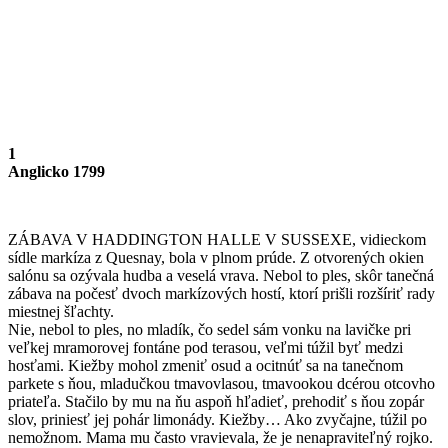
1
Anglicko 1799
ZÁBAVA V HADDINGTON HALLE V SUSSEXE, vidieckom
sídle markíza z Quesnay, bola v plnom prúde. Z otvorených okien
salónu sa ozývala hudba a veselá vrava. Nebol to ples, skôr tanečná
zábava na počesť dvoch markízových hostí, ktorí prišli rozšíriť rady
miestnej šľachty.
Nie, nebol to ples, no mladík, čo sedel sám vonku na lavičke pri
veľkej mramorovej fontáne pod terasou, veľmi túžil byť medzi
hosťami. Kiežby mohol zmeniť osud a ocitnúť sa na tanečnom
parkete s ňou, mladučkou tmavovlasou, tmavookou dcérou otcovho
priateľa. Stačilo by mu na ňu aspoň hľadieť, prehodiť s ňou zopár
slov, priniesť jej pohár limonády. Kiežby… Ako zvyčajne, túžil po
nemožnom. Mama mu často vravievala, že je nenapraviteľný rojko.