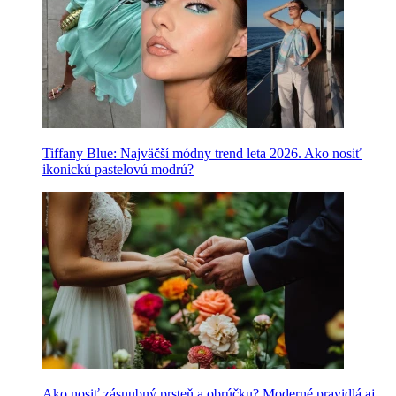
Tiffany Blue: Najväčší módny trend leta 2026. Ako nosiť
ikonickú pastelovú modrú?
Ako nosiť zásnubný prsteň a obrúčku? Moderné pravidlá aj