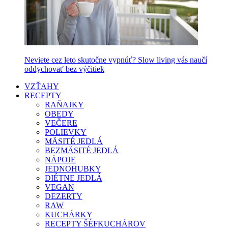
Neviete cez leto skutočne vypnúť? Slow living vás naučí
oddychovať bez výčitiek
VZŤAHY
RECEPTY
RAŇAJKY
OBEDY
VEČERE
POLIEVKY
MÄSITÉ JEDLÁ
BEZMÄSITÉ JEDLÁ
NÁPOJE
JEDNOHUBKY
DIÉTNE JEDLÁ
VEGAN
DEZERTY
RAW
KUCHÁRKY
RECEPTY ŠÉFKUCHÁROV