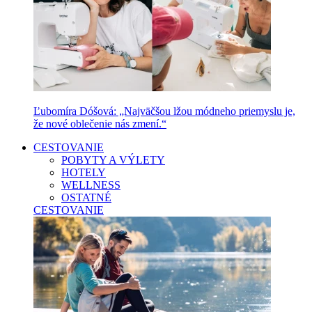
Ľubomíra Dóšová: „Najväčšou lžou módneho priemyslu je,
že nové oblečenie nás zmení.“
CESTOVANIE
POBYTY A VÝLETY
HOTELY
WELLNESS
OSTATNÉ
CESTOVANIE