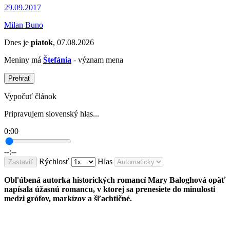
29.09.2017
Milan Buno
Dnes je
piatok
, 07.08.2026
Meniny má
Štefánia
- význam mena
Prehrať
Vypočuť článok
Pripravujem slovenský hlas...
0:00
--:--
Rýchlosť
Hlas
Zastaviť
Obľúbená autorka historických romancí Mary Baloghová opäť
napísala úžasnú romancu, v ktorej sa prenesiete do minulosti
medzi grófov, markízov a šľachtičné.