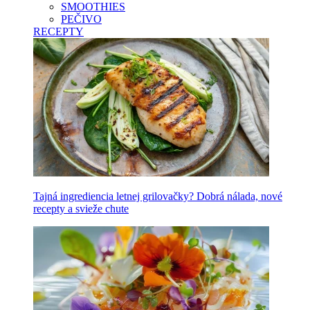
SMOOTHIES
PEČIVO
RECEPTY
Tajná ingrediencia letnej grilovačky? Dobrá nálada, nové
recepty a svieže chute