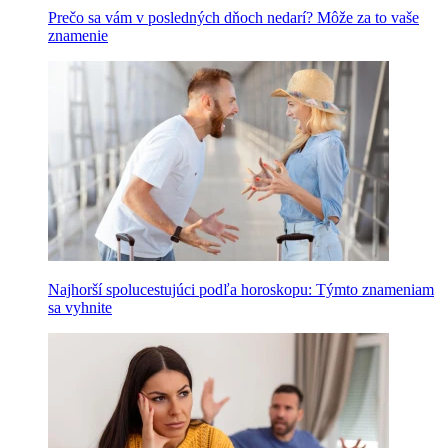
Prečo sa vám v posledných dňoch nedarí? Môže za to vaše
znamenie
Najhorší spolucestujúci podľa horoskopu: Týmto znameniam
sa vyhnite