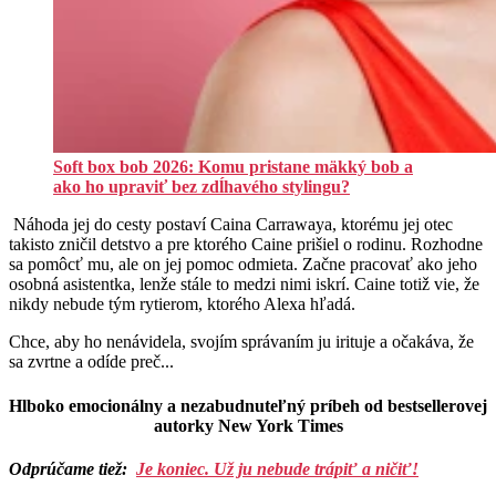
Soft box bob 2026: Komu pristane mäkký bob a
ako ho upraviť bez zdĺhavého stylingu?
Náhoda jej do cesty postaví Caina Carrawaya, ktorému jej otec
takisto zničil detstvo a pre ktorého Caine prišiel o rodinu. Rozhodne
sa pomôcť mu, ale on jej pomoc odmieta. Začne pracovať ako jeho
osobná asistentka, lenže stále to medzi nimi iskrí. Caine totiž vie, že
nikdy nebude tým rytierom, ktorého Alexa hľadá.
Chce, aby ho nenávidela, svojím správaním ju irituje a očakáva, že
sa zvrtne a odíde preč...
Hlboko emocionálny a nezabudnuteľný príbeh od bestsellerovej
autorky New York Times
Odprúčame tiež:
Je koniec. Už ju nebude trápiť a ničiť!