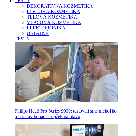
TESTY
DEKORATÍVNA KOZMETIKA
PLEŤOVÁ KOZMETIKA
TELOVÁ KOZMETIKA
VLASOVÁ KOZMETIKA
ELEKTORONIKA
OSTATNÉ
TESTY
Philips Head Pro Series 9000: testovali sme niekoľko
mesiacov holiaci strojček na hlavu