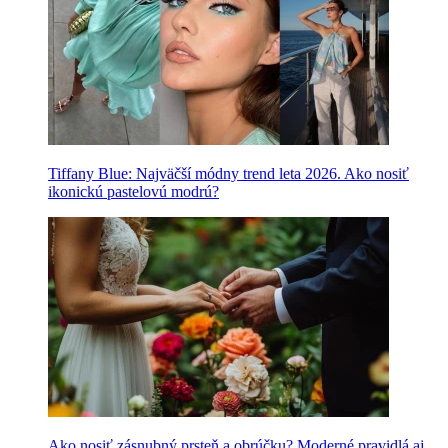
Tiffany Blue: Najväčší módny trend leta 2026. Ako nosiť
ikonickú pastelovú modrú?
Ako nosiť zásnubný prsteň a obrúčku? Moderné pravidlá aj