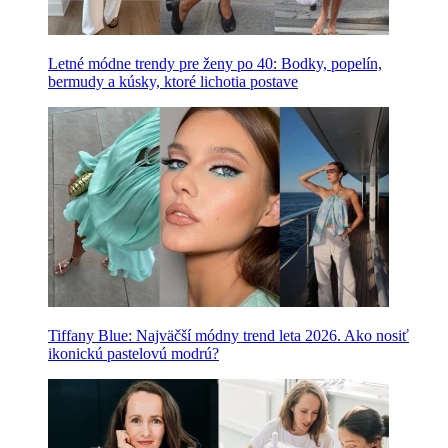
Letné módne trendy pre ženy po 40: Bodky, popelín,
bermudy a kúsky, ktoré lichotia postave
Tiffany Blue: Najväčší módny trend leta 2026. Ako nosiť
ikonickú pastelovú modrú?