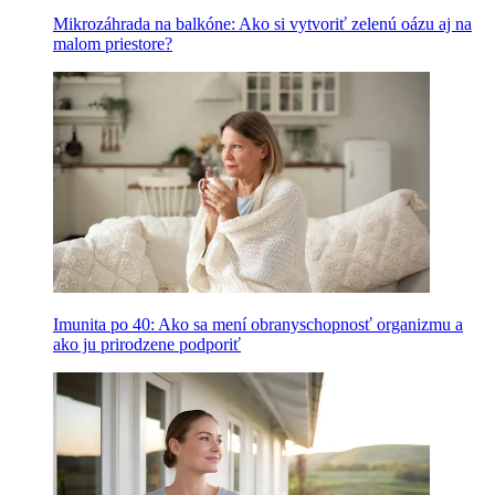
Mikrozáhrada na balkóne: Ako si vytvoriť zelenú oázu aj na
malom priestore?
Imunita po 40: Ako sa mení obranyschopnosť organizmu a
ako ju prirodzene podporiť