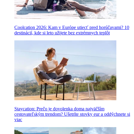
Coolcation 2026: Kam v Európe utiecť pred horúčavami? 10
destinácií, kde si leto užijete bez extrémnych teplôt
Staycation: Prečo je dovolenka doma najväčším
cestovateľským trendom? Ušetríte stovky eur a oddýchnete si
viac