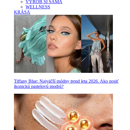
VYROB SI SAMA
WELLNESS
KRÁSA
Tiffany Blue: Najväčší módny trend leta 2026. Ako nosiť
ikonickú pastelovú modrú?