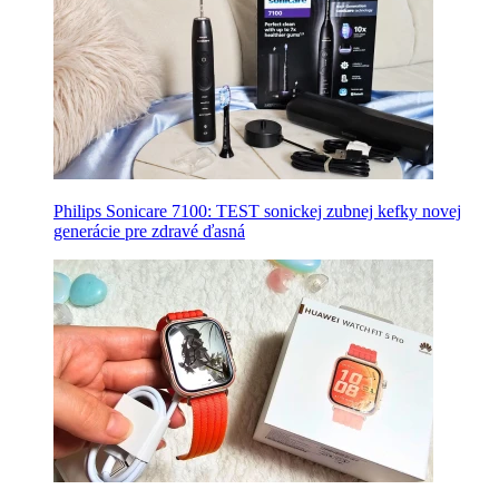
Philips Sonicare 7100: TEST sonickej zubnej kefky novej
generácie pre zdravé ďasná