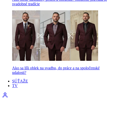
svadobné tradície
Ako sa líši oblek na svadbu, do práce a na spoločenské
udalosti?
SÚŤAŽE
TV