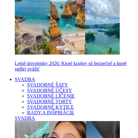
Letné dovolenky 2026: Ktoré krajiny sú bezpečné a ktoré
radšej zvážiť
SVADBA
SVADOBNÉ ŠATY
SVADOBNÉ ÚČESY
SVADOBNÉ LÍČENIE
SVADOBNÉ TORTY
SVADOBNÉ KYTICE
RADY A INŠPIRÁCIE
SVADBA