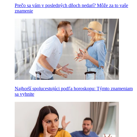
Prečo sa vám v posledných dňoch nedarí? Môže za to vaše
znamenie
Najhorší spolucestujúci podľa horoskopu: Týmto znameniam
sa vyhnite