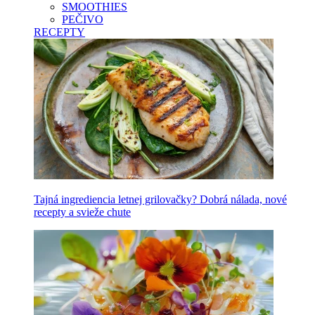
SMOOTHIES
PEČIVO
RECEPTY
Tajná ingrediencia letnej grilovačky? Dobrá nálada, nové
recepty a svieže chute