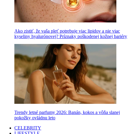
Ako zistiť, že vaša pleť potrebuje viac lipidov a nie viac
kyseliny hyalurónovej? Príznaky poškodenej kožnej bariéry
Trendy letné parfumy 2026: Banán, kokos a vôňa slanej
pokožky ovládnu leto
CELEBRITY
LIFESTYLE