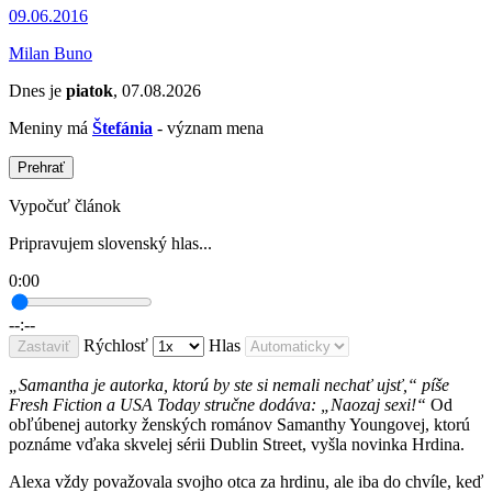
09.06.2016
Milan Buno
Dnes je
piatok
, 07.08.2026
Meniny má
Štefánia
- význam mena
Prehrať
Vypočuť článok
Pripravujem slovenský hlas...
0:00
--:--
Rýchlosť
Hlas
Zastaviť
„Samantha je autorka, ktorú by ste si nemali nechať ujsť,“ píše
Fresh Fiction a USA Today stručne dodáva: „Naozaj sexi!“
Od
obľúbenej autorky ženských románov Samanthy Youngovej, ktorú
poznáme vďaka skvelej sérii Dublin Street, vyšla novinka Hrdina.
Alexa vždy považovala svojho otca za hrdinu, ale iba do chvíle, keď