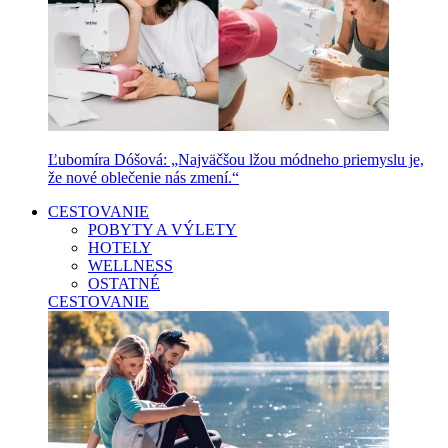
Ľubomíra Dóšová: „Najväčšou lžou módneho priemyslu je,
že nové oblečenie nás zmení.“
CESTOVANIE
POBYTY A VÝLETY
HOTELY
WELLNESS
OSTATNÉ
CESTOVANIE