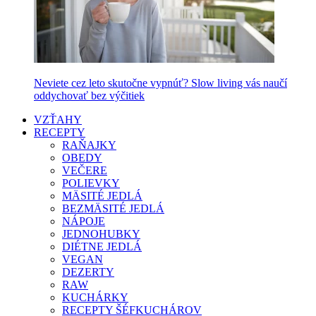
Neviete cez leto skutočne vypnúť? Slow living vás naučí
oddychovať bez výčitiek
VZŤAHY
RECEPTY
RAŇAJKY
OBEDY
VEČERE
POLIEVKY
MÄSITÉ JEDLÁ
BEZMÄSITÉ JEDLÁ
NÁPOJE
JEDNOHUBKY
DIÉTNE JEDLÁ
VEGAN
DEZERTY
RAW
KUCHÁRKY
RECEPTY ŠÉFKUCHÁROV