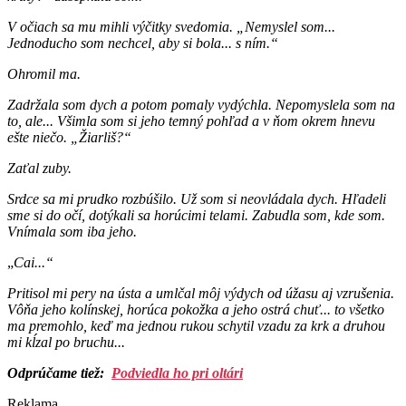
V očiach sa mu mihli výčitky
svedomia
. „Nemyslel som...
Jednoducho som nechcel, aby si bola... s ním.“
Ohromil ma.
Zadržala som dych a potom pomaly vydýchla. Nepomyslela som na
to, ale... Všimla som si jeho temný pohľad a v ňom okrem hnevu
ešte niečo. „Žiarliš?“
Zaťal zuby.
Srdce sa mi prudko rozbúšilo. Už som si neovládala dych. Hľadeli
sme si do očí, dotýkali sa horúcimi telami. Zabudla som, kde som.
Vnímala som iba jeho.
„
Cai...“
Pritisol mi pery na ústa a umlčal môj výdych od úžasu aj vzrušenia.
Vôňa jeho kolínskej, horúca pokožka a jeho ostrá chuť... to všetko
ma premohlo, keď ma jednou rukou schytil vzadu za krk a druhou
mi kĺzal po bruchu...
Odprúčame tiež:
Podviedla ho pri oltári
Reklama