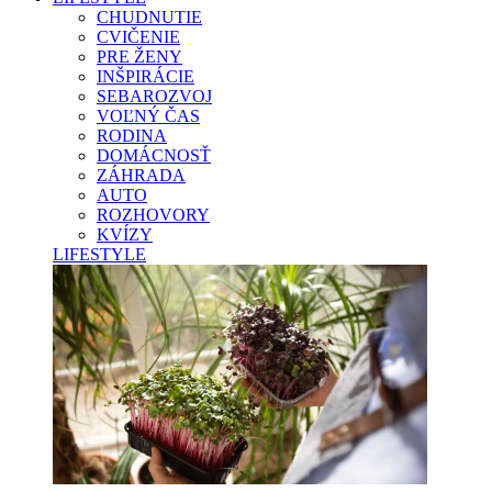
CHUDNUTIE
CVIČENIE
PRE ŽENY
INŠPIRÁCIE
SEBAROZVOJ
VOĽNÝ ČAS
RODINA
DOMÁCNOSŤ
ZÁHRADA
AUTO
ROZHOVORY
KVÍZY
LIFESTYLE