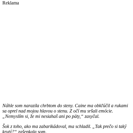
Reklama
Náhle som narazila chrbtom do steny. Caine ma obkľúčil a rukami
sa oprel nad mojou hlavou o stenu. Z očí mu sršali emócie.
„Nemyslím si, že mi nesiahaš ani po päty,“ zasyčal.
Šok z toho, ako ma zabarikádoval, ma schladil. „Tak prečo si taký
krutý?“ zašepkala som.