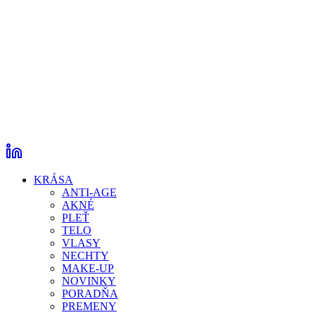
KRÁSA
ANTI-AGE
AKNÉ
PLEŤ
TELO
VLASY
NECHTY
MAKE-UP
NOVINKY
PORADŇA
PREMENY