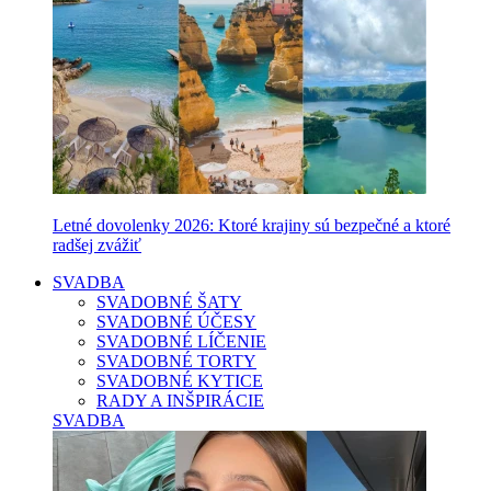
Letné dovolenky 2026: Ktoré krajiny sú bezpečné a ktoré
radšej zvážiť
SVADBA
SVADOBNÉ ŠATY
SVADOBNÉ ÚČESY
SVADOBNÉ LÍČENIE
SVADOBNÉ TORTY
SVADOBNÉ KYTICE
RADY A INŠPIRÁCIE
SVADBA