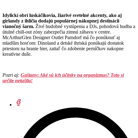
Idylickí obrí luskáčikovia, žiarivé svetelné akcenty, ako aj
girlandy z ihličia dodajú populárnej nákupnej destinácii
vianočný šarm.
Živé hudobné vystúpenia a DJs, pohodová hudba a
útulné chill-out zóny zabezpečia zimnú zábavu v centre.
McArthurGlen Designer Outlet Parndorf má čo ponúknuť aj
mladším hosťom: Dinoland a detské ihriská ponúkajú dostatok
priestoru na hranie hier, zatiaľ čo zdobenie perníčkov nakopne
kreatívne duše.
Pozri aj:
Gaštany: Aké sú ich účinky na organizmus? Toto si
určite netušila!