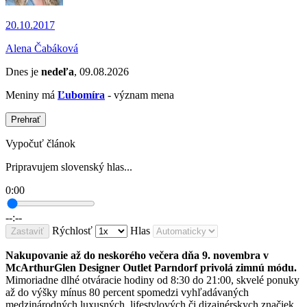
20.10.2017
Alena Čabáková
Dnes je
nedeľa
, 09.08.2026
Meniny má
Ľubomíra
- význam mena
Prehrať
Vypočuť článok
Pripravujem slovenský hlas...
0:00
--:--
Rýchlosť
Hlas
Zastaviť
Nakupovanie až do neskorého večera dňa 9. novembra v
McArthurGlen Designer Outlet Parndorf privolá zimnú módu.
Mimoriadne dlhé otváracie hodiny od 8:30 do 21:00, skvelé ponuky
až do výšky mínus 80 percent spomedzi vyhľadávaných
medzinárodných luxusných, lifestylových či dizajnérskych značiek,