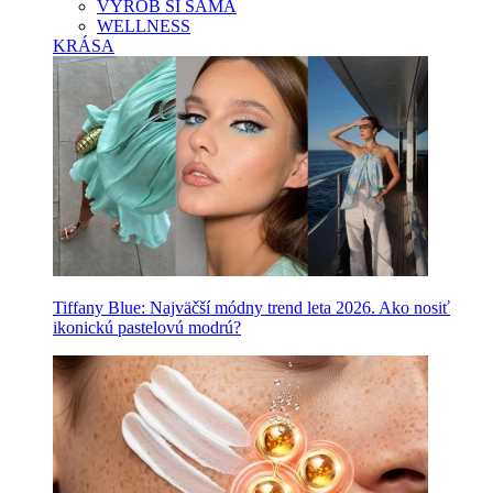
VYROB SI SAMA
WELLNESS
KRÁSA
Tiffany Blue: Najväčší módny trend leta 2026. Ako nosiť
ikonickú pastelovú modrú?