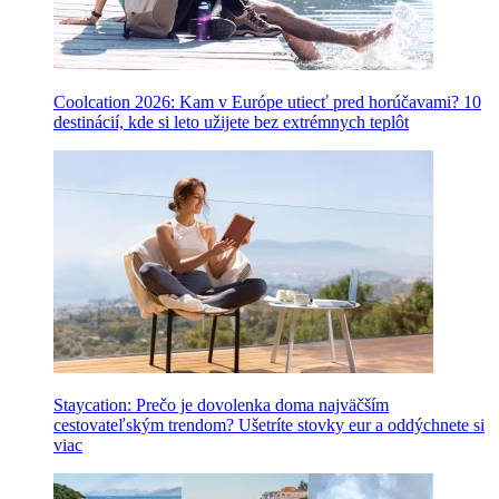
Coolcation 2026: Kam v Európe utiecť pred horúčavami? 10
destinácií, kde si leto užijete bez extrémnych teplôt
Staycation: Prečo je dovolenka doma najväčším
cestovateľským trendom? Ušetríte stovky eur a oddýchnete si
viac