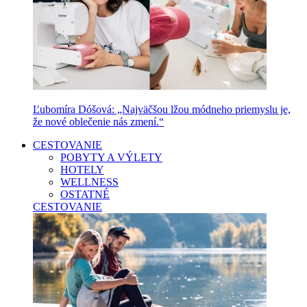
Ľubomíra Dóšová: „Najväčšou lžou módneho priemyslu je,
že nové oblečenie nás zmení.“
CESTOVANIE
POBYTY A VÝLETY
HOTELY
WELLNESS
OSTATNÉ
CESTOVANIE