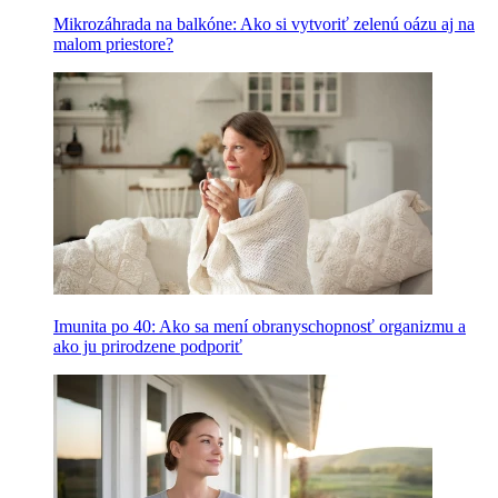
Mikrozáhrada na balkóne: Ako si vytvoriť zelenú oázu aj na
malom priestore?
Imunita po 40: Ako sa mení obranyschopnosť organizmu a
ako ju prirodzene podporiť