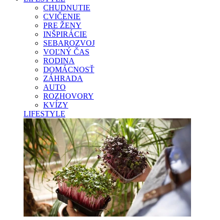
CHUDNUTIE
CVIČENIE
PRE ŽENY
INŠPIRÁCIE
SEBAROZVOJ
VOĽNÝ ČAS
RODINA
DOMÁCNOSŤ
ZÁHRADA
AUTO
ROZHOVORY
KVÍZY
LIFESTYLE