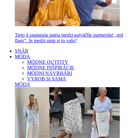
Tieto 4 znamenia patria medzi najväčšie partnerské „red
flags“. Je medzi nimi aj to vaše?
SNÁR
MÓDA
MÓDNE OUTFITY
MÓDNE INŠPIRÁCIE
MÓDNI NÁVRHÁRI
VYROB SI SAMA
MÓDA