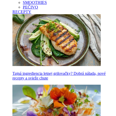
SMOOTHIES
PEČIVO
RECEPTY
Tajná ingrediencia letnej grilovačky? Dobrá nálada, nové
recepty a svieže chute