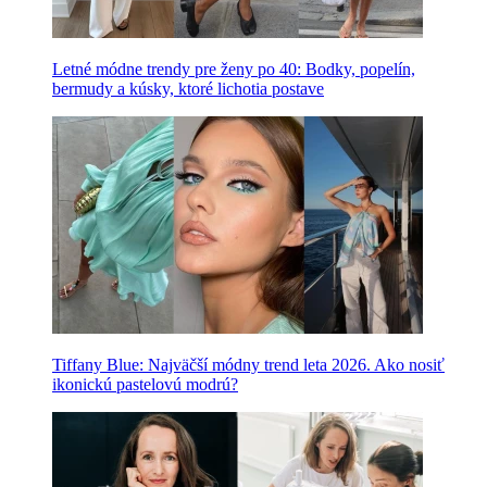
Letné módne trendy pre ženy po 40: Bodky, popelín,
bermudy a kúsky, ktoré lichotia postave
Tiffany Blue: Najväčší módny trend leta 2026. Ako nosiť
ikonickú pastelovú modrú?