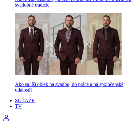
svadobné tradície
Ako sa líši oblek na svadbu, do práce a na spoločenské
udalosti?
SÚŤAŽE
TV