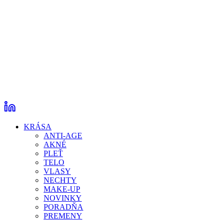
KRÁSA
ANTI-AGE
AKNÉ
PLEŤ
TELO
VLASY
NECHTY
MAKE-UP
NOVINKY
PORADŇA
PREMENY