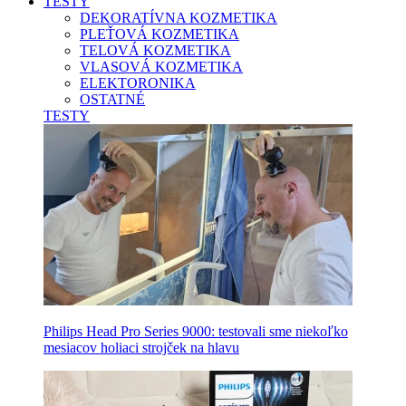
TESTY
DEKORATÍVNA KOZMETIKA
PLEŤOVÁ KOZMETIKA
TELOVÁ KOZMETIKA
VLASOVÁ KOZMETIKA
ELEKTORONIKA
OSTATNÉ
TESTY
Philips Head Pro Series 9000: testovali sme niekoľko
mesiacov holiaci strojček na hlavu