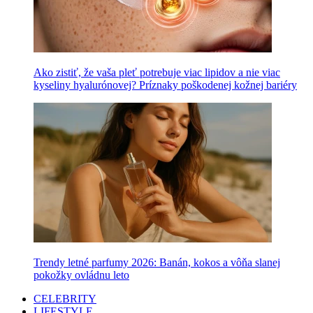
Ako zistiť, že vaša pleť potrebuje viac lipidov a nie viac
kyseliny hyalurónovej? Príznaky poškodenej kožnej bariéry
Trendy letné parfumy 2026: Banán, kokos a vôňa slanej
pokožky ovládnu leto
CELEBRITY
LIFESTYLE