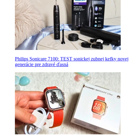
Philips Sonicare 7100: TEST sonickej zubnej kefky novej
generácie pre zdravé ďasná