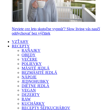
Neviete cez leto skutočne vypnúť? Slow living vás naučí
oddychovať bez výčitiek
VZŤAHY
RECEPTY
RAŇAJKY
OBEDY
VEČERE
POLIEVKY
MÄSITÉ JEDLÁ
BEZMÄSITÉ JEDLÁ
NÁPOJE
JEDNOHUBKY
DIÉTNE JEDLÁ
VEGAN
DEZERTY
RAW
KUCHÁRKY
RECEPTY ŠÉFKUCHÁROV