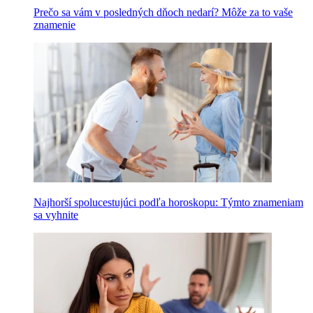
Prečo sa vám v posledných dňoch nedarí? Môže za to vaše
znamenie
Najhorší spolucestujúci podľa horoskopu: Týmto znameniam
sa vyhnite