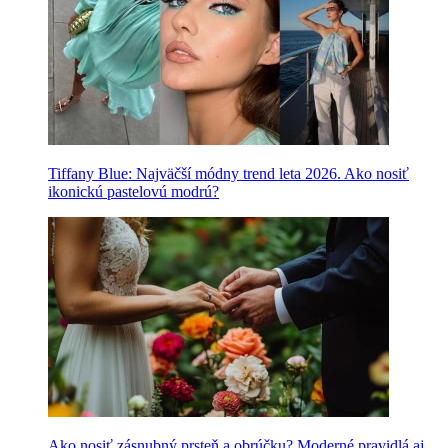
Tiffany Blue: Najväčší módny trend leta 2026. Ako nosiť
ikonickú pastelovú modrú?
Ako nosiť zásnubný prsteň a obrúčku? Moderné pravidlá aj