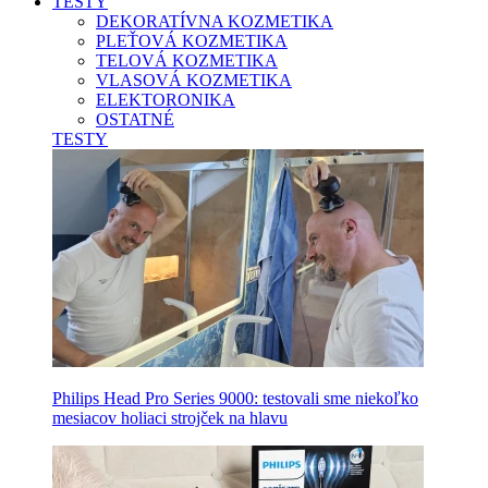
TESTY
DEKORATÍVNA KOZMETIKA
PLEŤOVÁ KOZMETIKA
TELOVÁ KOZMETIKA
VLASOVÁ KOZMETIKA
ELEKTORONIKA
OSTATNÉ
TESTY
Philips Head Pro Series 9000: testovali sme niekoľko
mesiacov holiaci strojček na hlavu