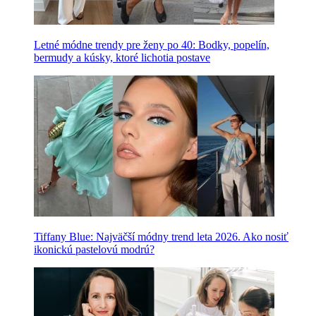
Letné módne trendy pre ženy po 40: Bodky, popelín,
bermudy a kúsky, ktoré lichotia postave
Tiffany Blue: Najväčší módny trend leta 2026. Ako nosiť
ikonickú pastelovú modrú?