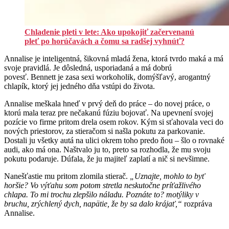
Chladenie pleti v lete: Ako upokojiť začervenanú
pleť po horúčavách a čomu sa radšej vyhnúť?
Annalise je inteligentná, šikovná mladá žena, ktorá tvrdo maká a má
svoje pravidlá. Je dôsledná, usporiadaná a má dobrú
povesť. Bennett je zasa sexi workoholik, domýšľavý, arogantný
chlapík, ktorý jej jedného dňa vstúpi do života.
Annalise meškala hneď v prvý deň do práce – do novej práce, o
ktorú mala teraz pre nečakanú fúziu bojovať. Na upevnení svojej
pozície vo firme pritom drela osem rokov. Kým si sťahovala veci do
nových priestorov, za stieračom si našla pokutu za parkovanie.
Dostali ju všetky autá na ulici okrem toho predo ňou – šlo o rovnaké
audi, ako má ona. Naštvalo ju to, preto sa rozhodla, že mu svoju
pokutu podaruje. Dúfala, že ju majiteľ zaplatí a nič si nevšimne.
Nanešťastie mu pritom zlomila stierač.
„Uznajte, mohlo to byť
horšie? Vo výťahu som potom stretla neskutočne príťažlivého
chlapa. To mi trochu zlepšilo náladu. Poznáte to? motýliky v
bruchu, zrýchlený dych, napätie, že by sa dalo krájať,“
rozpráva
Annalise.