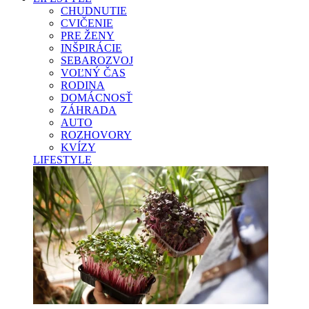
CHUDNUTIE
CVIČENIE
PRE ŽENY
INŠPIRÁCIE
SEBAROZVOJ
VOĽNÝ ČAS
RODINA
DOMÁCNOSŤ
ZÁHRADA
AUTO
ROZHOVORY
KVÍZY
LIFESTYLE