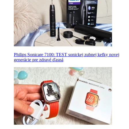
Philips Sonicare 7100: TEST sonickej zubnej kefky novej
generácie pre zdravé ďasná