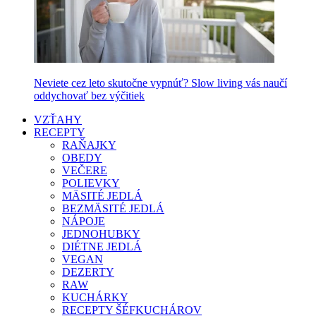
Neviete cez leto skutočne vypnúť? Slow living vás naučí
oddychovať bez výčitiek
VZŤAHY
RECEPTY
RAŇAJKY
OBEDY
VEČERE
POLIEVKY
MÄSITÉ JEDLÁ
BEZMÄSITÉ JEDLÁ
NÁPOJE
JEDNOHUBKY
DIÉTNE JEDLÁ
VEGAN
DEZERTY
RAW
KUCHÁRKY
RECEPTY ŠÉFKUCHÁROV