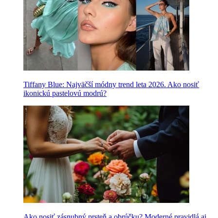
Tiffany Blue: Najväčší módny trend leta 2026. Ako nosiť
ikonickú pastelovú modrú?
Ako nosiť zásnubný prsteň a obrúčku? Moderné pravidlá aj