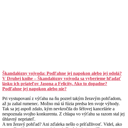
Škandalózny vojvoda: Podľahne jej napokon alebo jej odolá?
V Druhej knihe – Škandalózny vojvoda sa vyberieme hľadať
lásku ich priateľov Jasona a Felicity. Ako to dopadne?
Podľahne jej napokon alebo nie?
Pri vystupovaní z výťahu na ňu pozrel takým žeravým pohľadom,
až ju zalial rumenec. Možno má tá fúzia predsa len svoje výhody.
Tak sa jej aspoň zdalo, kým nevkročila do šéfovej kancelárie a
nespoznala svojho konkurenta. Z chlapa vo výťahu sa razom stal jej
úhlavný nepriateľ.
A ten žeravý pohľad? Ani zďaleka nešlo o príťažlivosť. Videl, ako