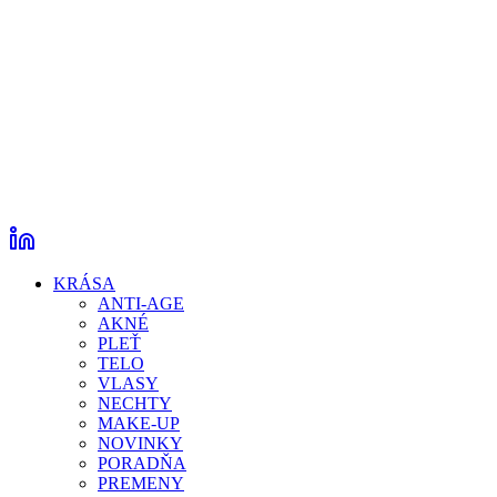
KRÁSA
ANTI-AGE
AKNÉ
PLEŤ
TELO
VLASY
NECHTY
MAKE-UP
NOVINKY
PORADŇA
PREMENY