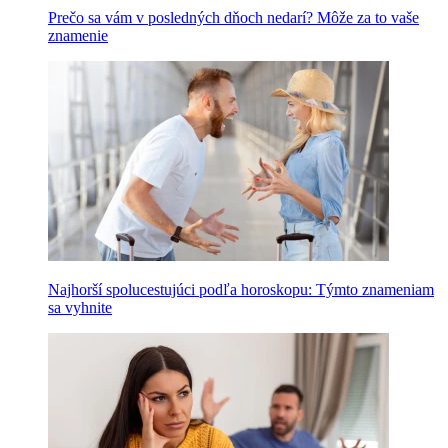
Prečo sa vám v posledných dňoch nedarí? Môže za to vaše
znamenie
Najhorší spolucestujúci podľa horoskopu: Týmto znameniam
sa vyhnite