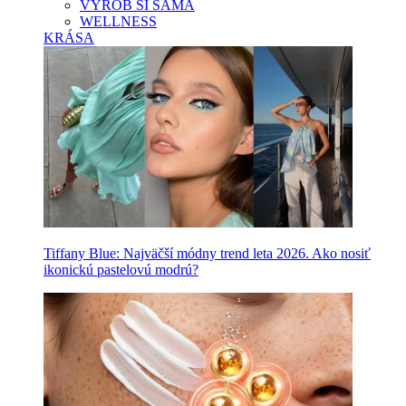
VYROB SI SAMA
WELLNESS
KRÁSA
Tiffany Blue: Najväčší módny trend leta 2026. Ako nosiť
ikonickú pastelovú modrú?