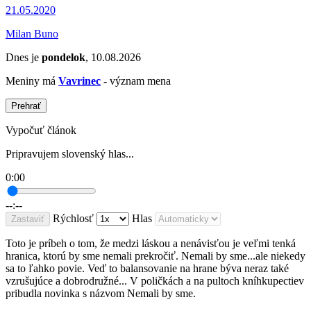
21.05.2020
Milan Buno
Dnes je
pondelok
, 10.08.2026
Meniny má
Vavrinec
- význam mena
Prehrať
Vypočuť článok
Pripravujem slovenský hlas...
0:00
--:--
Rýchlosť
Hlas
Zastaviť
Toto je príbeh o tom, že medzi láskou a nenávisťou je veľmi tenká
hranica, ktorú by sme nemali prekročiť. Nemali by sme...ale niekedy
sa to ľahko povie. Veď to balansovanie na hrane býva neraz také
vzrušujúce a dobrodružné... V poličkách a na pultoch kníhkupectiev
pribudla novinka s názvom Nemali by sme.