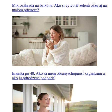
Mikrozáhrada na balkóne: Ako si vytvoriť zelenú oázu aj na
malom priestore?
Imunita po 40: Ako sa mení obranyschopnosť organizmu a
ako ju prirodzene podporiť