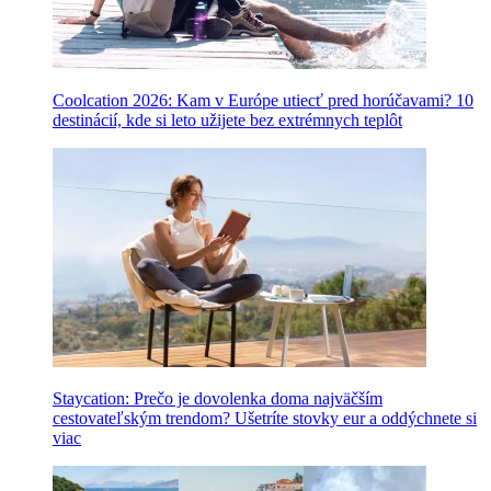
Coolcation 2026: Kam v Európe utiecť pred horúčavami? 10
destinácií, kde si leto užijete bez extrémnych teplôt
Staycation: Prečo je dovolenka doma najväčším
cestovateľským trendom? Ušetríte stovky eur a oddýchnete si
viac