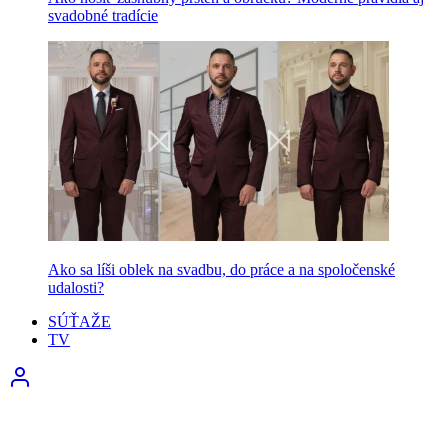
svadobné tradície
Ako sa líši oblek na svadbu, do práce a na spoločenské
udalosti?
SÚŤAŽE
TV