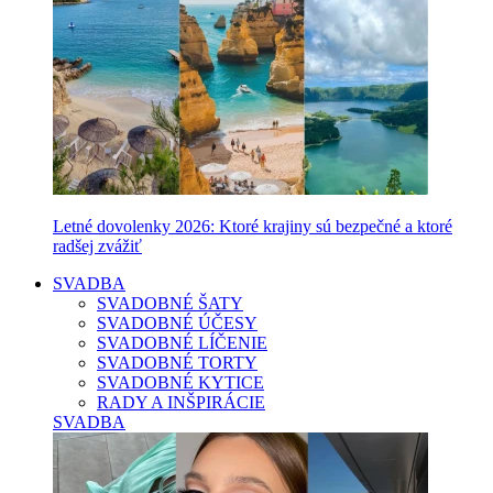
Letné dovolenky 2026: Ktoré krajiny sú bezpečné a ktoré
radšej zvážiť
SVADBA
SVADOBNÉ ŠATY
SVADOBNÉ ÚČESY
SVADOBNÉ LÍČENIE
SVADOBNÉ TORTY
SVADOBNÉ KYTICE
RADY A INŠPIRÁCIE
SVADBA