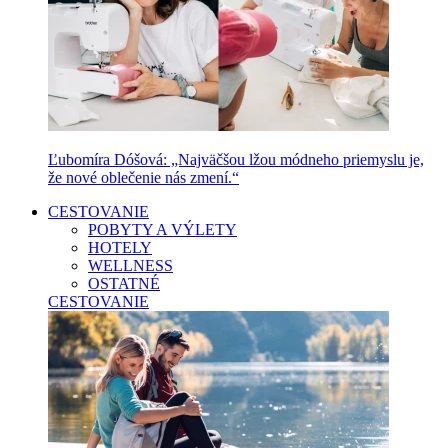
Ľubomíra Dóšová: „Najväčšou lžou módneho priemyslu je,
že nové oblečenie nás zmení.“
CESTOVANIE
POBYTY A VÝLETY
HOTELY
WELLNESS
OSTATNÉ
CESTOVANIE