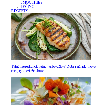
SMOOTHIES
PEČIVO
RECEPTY
Tajná ingrediencia letnej grilovačky? Dobrá nálada, nové
recepty a svieže chute