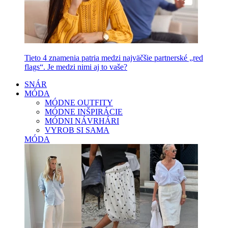
Tieto 4 znamenia patria medzi najväčšie partnerské „red
flags“. Je medzi nimi aj to vaše?
SNÁR
MÓDA
MÓDNE OUTFITY
MÓDNE INŠPIRÁCIE
MÓDNI NÁVRHÁRI
VYROB SI SAMA
MÓDA