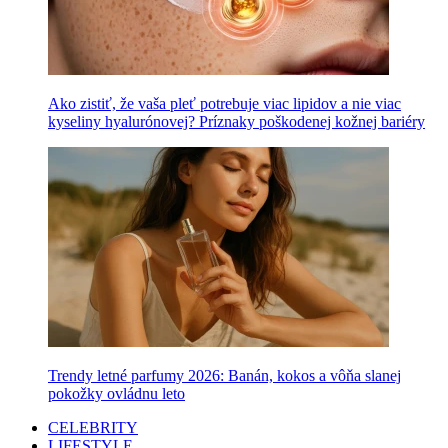
Ako zistiť, že vaša pleť potrebuje viac lipidov a nie viac
kyseliny hyalurónovej? Príznaky poškodenej kožnej bariéry
Trendy letné parfumy 2026: Banán, kokos a vôňa slanej
pokožky ovládnu leto
CELEBRITY
LIFESTYLE