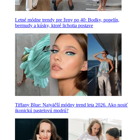
Letné módne trendy pre ženy po 40: Bodky, popelín,
bermudy a kúsky, ktoré lichotia postave
Tiffany Blue: Najväčší módny trend leta 2026. Ako nosiť
ikonickú pastelovú modrú?