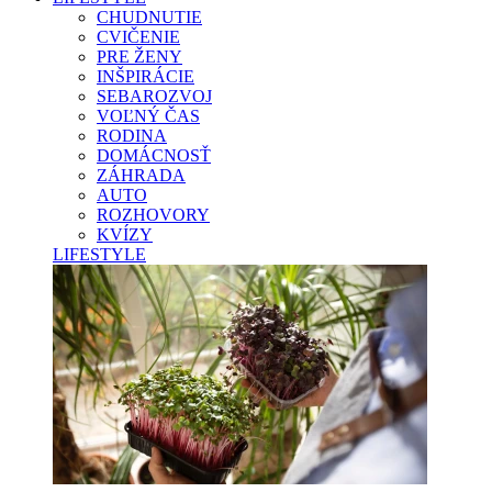
CHUDNUTIE
CVIČENIE
PRE ŽENY
INŠPIRÁCIE
SEBAROZVOJ
VOĽNÝ ČAS
RODINA
DOMÁCNOSŤ
ZÁHRADA
AUTO
ROZHOVORY
KVÍZY
LIFESTYLE