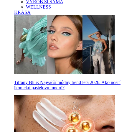
VYROB SI SAMA
WELLNESS
KRÁSA
Tiffany Blue: Najväčší módny trend leta 2026. Ako nosiť
ikonickú pastelovú modrú?