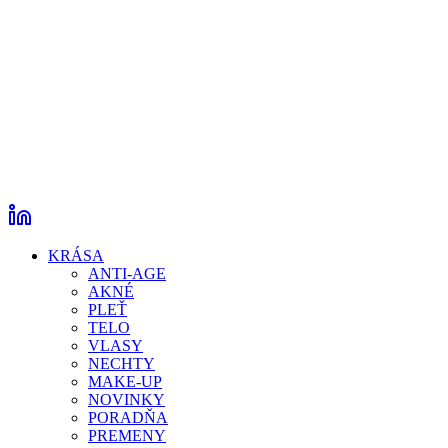
KRÁSA
ANTI-AGE
AKNÉ
PLEŤ
TELO
VLASY
NECHTY
MAKE-UP
NOVINKY
PORADŇA
PREMENY