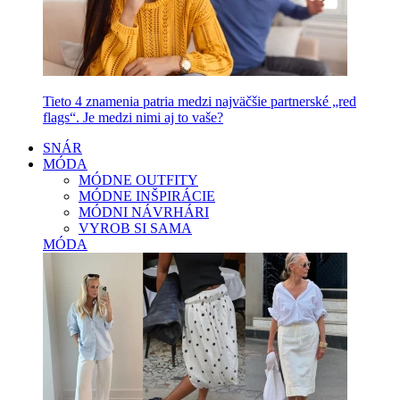
Tieto 4 znamenia patria medzi najväčšie partnerské „red
flags“. Je medzi nimi aj to vaše?
SNÁR
MÓDA
MÓDNE OUTFITY
MÓDNE INŠPIRÁCIE
MÓDNI NÁVRHÁRI
VYROB SI SAMA
MÓDA