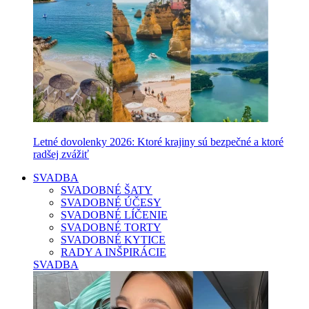
Letné dovolenky 2026: Ktoré krajiny sú bezpečné a ktoré
radšej zvážiť
SVADBA
SVADOBNÉ ŠATY
SVADOBNÉ ÚČESY
SVADOBNÉ LÍČENIE
SVADOBNÉ TORTY
SVADOBNÉ KYTICE
RADY A INŠPIRÁCIE
SVADBA