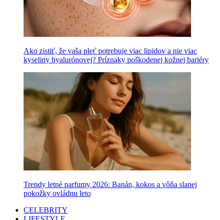
Ako zistiť, že vaša pleť potrebuje viac lipidov a nie viac
kyseliny hyalurónovej? Príznaky poškodenej kožnej bariéry
Trendy letné parfumy 2026: Banán, kokos a vôňa slanej
pokožky ovládnu leto
CELEBRITY
LIFESTYLE