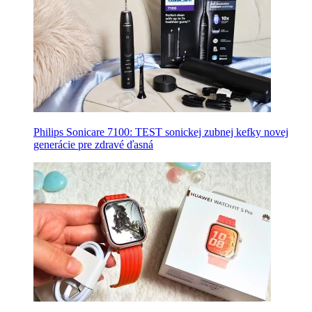
Philips Sonicare 7100: TEST sonickej zubnej kefky novej
generácie pre zdravé ďasná