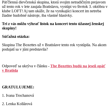
Päťčlenná dievčenská skupina, ktorá svojim netradičným prejavom
už tento rok v lete zaujala Bratislavu, vystúpi vo štvrtok 3. októbra v
klube LOFT! Aj tam ukáže, že na vynikajúci koncert im netreba
žiadne hudobné nástroje, iba vlastné hlasivky.
Tri z vás môžu výhrať lístok na koncert tento úžasnej ženskej
skupiny!
Súťažná otázka:
Skupina The Boxettes už v Bratislave tento rok vystúpila. Na akom
podujatí sa v júni predstavila?
Odpoveď sa ukrýva v článku -
The Boxettes budú na jeseň opäť
v Bratisla
GRATULUJEME:
1. Ivana Trochanová
2. Lenka Kollárová