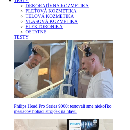
TESTY
DEKORATÍVNA KOZMETIKA
PLEŤOVÁ KOZMETIKA
TELOVÁ KOZMETIKA
VLASOVÁ KOZMETIKA
ELEKTORONIKA
OSTATNÉ
TESTY
Philips Head Pro Series 9000: testovali sme niekoľko
mesiacov holiaci strojček na hlavu