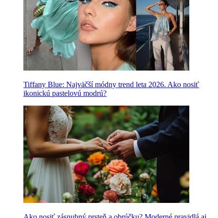
Tiffany Blue: Najväčší módny trend leta 2026. Ako nosiť
ikonickú pastelovú modrú?
Ako nosiť zásnubný prsteň a obrúčku? Moderné pravidlá aj