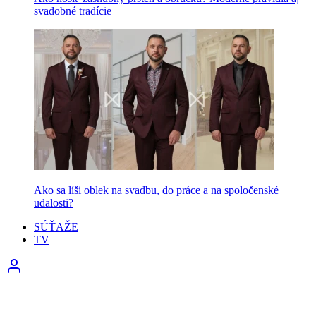
svadobné tradície
Ako sa líši oblek na svadbu, do práce a na spoločenské
udalosti?
SÚŤAŽE
TV