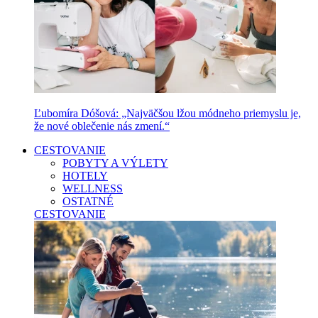
Ľubomíra Dóšová: „Najväčšou lžou módneho priemyslu je,
že nové oblečenie nás zmení.“
CESTOVANIE
POBYTY A VÝLETY
HOTELY
WELLNESS
OSTATNÉ
CESTOVANIE