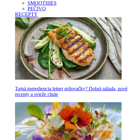
SMOOTHIES
PEČIVO
RECEPTY
Tajná ingrediencia letnej grilovačky? Dobrá nálada, nové
recepty a svieže chute