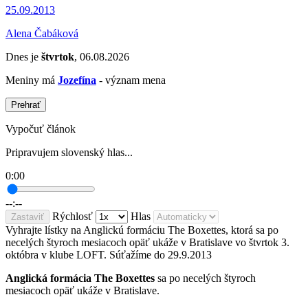
25.09.2013
Alena Čabáková
Dnes je
štvrtok
, 06.08.2026
Meniny má
Jozefína
- význam mena
Prehrať
Vypočuť článok
Pripravujem slovenský hlas...
0:00
--:--
Rýchlosť
Hlas
Zastaviť
Vyhrajte lístky na Anglickú formáciu The Boxettes, ktorá sa po
necelých štyroch mesiacoch opäť ukáže v Bratislave vo štvrtok 3.
októbra v klube LOFT. Súťažíme do 29.9.2013
Anglická formácia The Boxettes
sa po necelých štyroch
mesiacoch opäť ukáže v Bratislave.