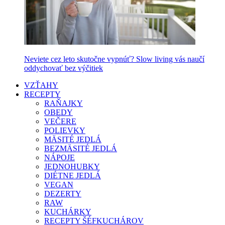
Neviete cez leto skutočne vypnúť? Slow living vás naučí
oddychovať bez výčitiek
VZŤAHY
RECEPTY
RAŇAJKY
OBEDY
VEČERE
POLIEVKY
MÄSITÉ JEDLÁ
BEZMÄSITÉ JEDLÁ
NÁPOJE
JEDNOHUBKY
DIÉTNE JEDLÁ
VEGAN
DEZERTY
RAW
KUCHÁRKY
RECEPTY ŠÉFKUCHÁROV