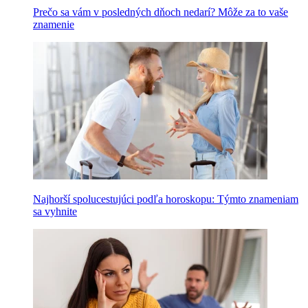
Prečo sa vám v posledných dňoch nedarí? Môže za to vaše
znamenie
Najhorší spolucestujúci podľa horoskopu: Týmto znameniam
sa vyhnite