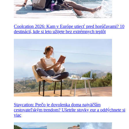
Coolcation 2026: Kam v Európe utiecť pred horúčavami? 10
destinácií, kde si leto užijete bez extrémnych teplôt
Staycation: Prečo je dovolenka doma najväčším
cestovateľským trendom? Ušetríte stovky eur a oddýchnete si
viac