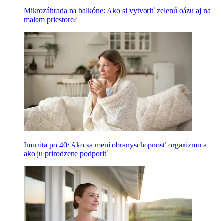
Mikrozáhrada na balkóne: Ako si vytvoriť zelenú oázu aj na
malom priestore?
Imunita po 40: Ako sa mení obranyschopnosť organizmu a
ako ju prirodzene podporiť