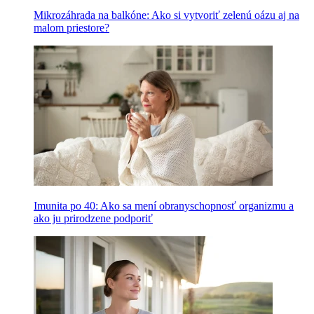
Mikrozáhrada na balkóne: Ako si vytvoriť zelenú oázu aj na
malom priestore?
Imunita po 40: Ako sa mení obranyschopnosť organizmu a
ako ju prirodzene podporiť