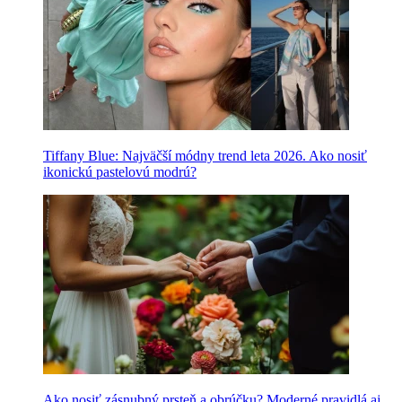
Tiffany Blue: Najväčší módny trend leta 2026. Ako nosiť
ikonickú pastelovú modrú?
Ako nosiť zásnubný prsteň a obrúčku? Moderné pravidlá aj