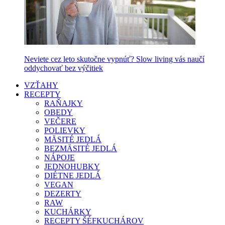
Neviete cez leto skutočne vypnúť? Slow living vás naučí
oddychovať bez výčitiek
VZŤAHY
RECEPTY
RAŇAJKY
OBEDY
VEČERE
POLIEVKY
MÄSITÉ JEDLÁ
BEZMÄSITÉ JEDLÁ
NÁPOJE
JEDNOHUBKY
DIÉTNE JEDLÁ
VEGAN
DEZERTY
RAW
KUCHÁRKY
RECEPTY ŠÉFKUCHÁROV