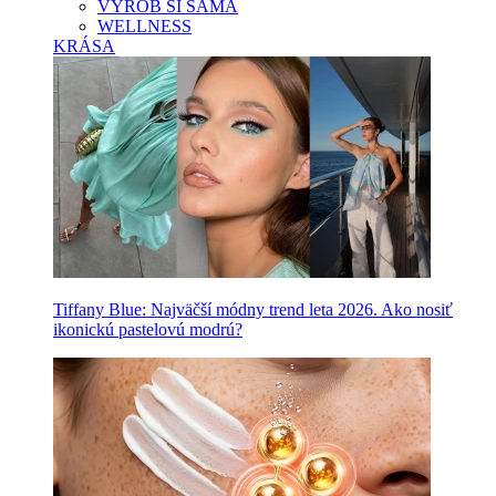
VYROB SI SAMA
WELLNESS
KRÁSA
Tiffany Blue: Najväčší módny trend leta 2026. Ako nosiť
ikonickú pastelovú modrú?