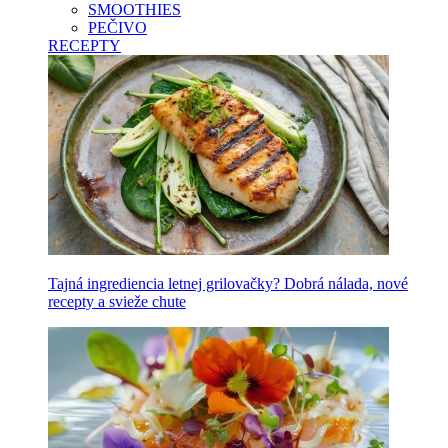
SMOOTHIES
PEČIVO
RECEPTY
Tajná ingrediencia letnej grilovačky? Dobrá nálada, nové
recepty a svieže chute