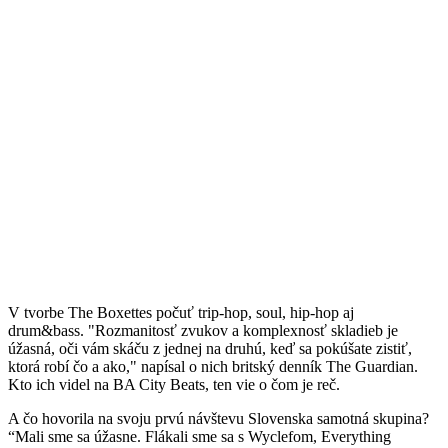
V tvorbe The Boxettes počuť trip-hop, soul, hip-hop aj
drum&bass. "Rozmanitosť zvukov a komplexnosť skladieb je
úžasná, oči vám skáču z jednej na druhú, keď sa pokúšate zistiť,
ktorá robí čo a ako," napísal o nich britský denník The Guardian.
Kto ich videl na BA City Beats, ten vie o čom je reč.
A čo hovorila na svoju prvú návštevu Slovenska samotná skupina?
“Mali sme sa úžasne. Flákali sme sa s Wyclefom, Everything