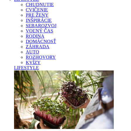
CHUDNUTIE
CVIČENIE
PRE ŽENY
INŠPIRÁCIE
SEBAROZVOJ
VOĽNÝ ČAS
RODINA
DOMÁCNOSŤ
ZÁHRADA
AUTO
ROZHOVORY
KVÍZY
LIFESTYLE