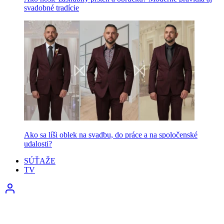
svadobné tradície
Ako sa líši oblek na svadbu, do práce a na spoločenské
udalosti?
SÚŤAŽE
TV