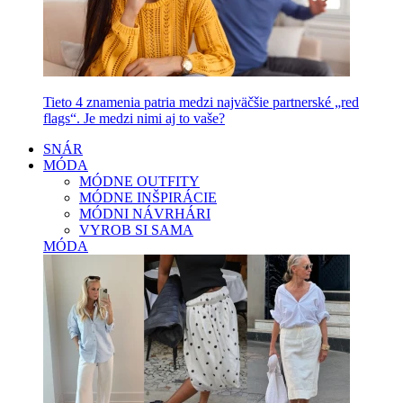
Tieto 4 znamenia patria medzi najväčšie partnerské „red
flags“. Je medzi nimi aj to vaše?
SNÁR
MÓDA
MÓDNE OUTFITY
MÓDNE INŠPIRÁCIE
MÓDNI NÁVRHÁRI
VYROB SI SAMA
MÓDA