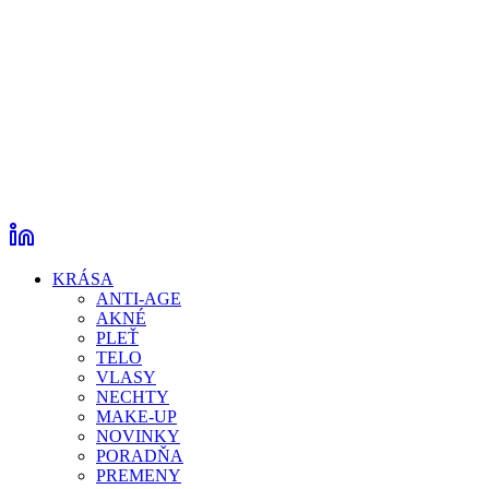
KRÁSA
ANTI-AGE
AKNÉ
PLEŤ
TELO
VLASY
NECHTY
MAKE-UP
NOVINKY
PORADŇA
PREMENY