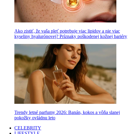
Ako zistiť, že vaša pleť potrebuje viac lipidov a nie viac
kyseliny hyalurónovej? Príznaky poškodenej kožnej bariéry
Trendy letné parfumy 2026: Banán, kokos a vôňa slanej
pokožky ovládnu leto
CELEBRITY
LIFESTYLE