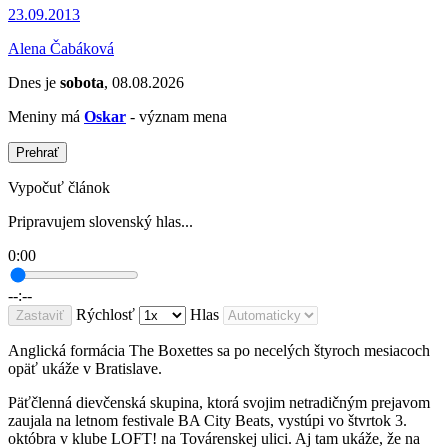
23.09.2013
Alena Čabáková
Dnes je
sobota
, 08.08.2026
Meniny má
Oskar
- význam mena
Prehrať
Vypočuť článok
Pripravujem slovenský hlas...
0:00
--:--
Rýchlosť
Hlas
Zastaviť
Anglická formácia The Boxettes sa po necelých štyroch mesiacoch
opäť ukáže v Bratislave.
Päťčlenná dievčenská skupina, ktorá svojim netradičným prejavom
zaujala na letnom festivale BA City Beats, vystúpi vo štvrtok 3.
októbra v klube LOFT! na Továrenskej ulici. Aj tam ukáže, že na