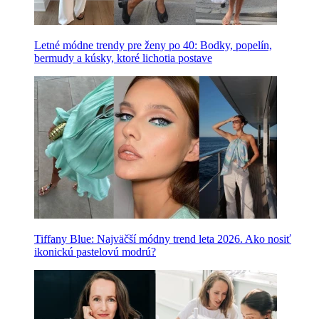
Letné módne trendy pre ženy po 40: Bodky, popelín,
bermudy a kúsky, ktoré lichotia postave
Tiffany Blue: Najväčší módny trend leta 2026. Ako nosiť
ikonickú pastelovú modrú?