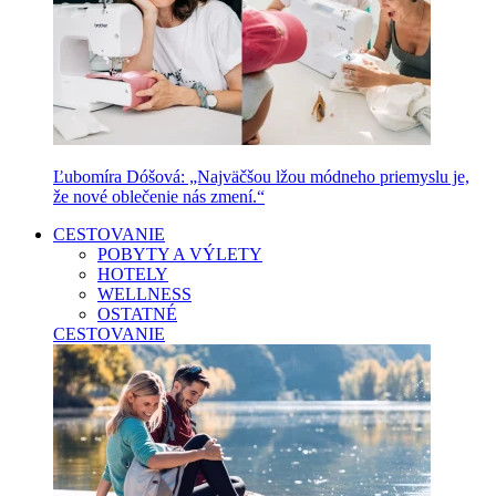
Ľubomíra Dóšová: „Najväčšou lžou módneho priemyslu je,
že nové oblečenie nás zmení.“
CESTOVANIE
POBYTY A VÝLETY
HOTELY
WELLNESS
OSTATNÉ
CESTOVANIE