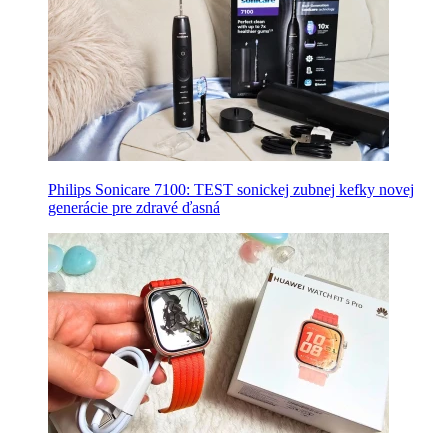
Philips Sonicare 7100: TEST sonickej zubnej kefky novej
generácie pre zdravé ďasná