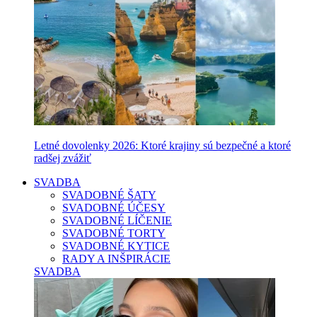
Letné dovolenky 2026: Ktoré krajiny sú bezpečné a ktoré
radšej zvážiť
SVADBA
SVADOBNÉ ŠATY
SVADOBNÉ ÚČESY
SVADOBNÉ LÍČENIE
SVADOBNÉ TORTY
SVADOBNÉ KYTICE
RADY A INŠPIRÁCIE
SVADBA