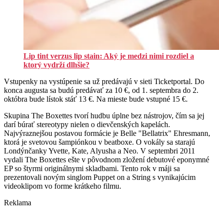
Lip tint verzus lip stain: Aký je medzi nimi rozdiel a
ktorý vydrží dlhšie?
Vstupenky na vystúpenie sa už predávajú v sieti Ticketportal. Do
konca augusta sa budú predávať za 10 €, od 1. septembra do 2.
októbra bude lístok stáť 13 €. Na mieste bude vstupné 15 €.
Skupina The Boxettes tvorí hudbu úplne bez nástrojov, čím sa jej
darí búrať stereotypy nielen o dievčenských kapelách.
Najvýraznejšou postavou formácie je Belle "Bellatrix" Ehresmann,
ktorá je svetovou šampiónkou v beatboxe. O vokály sa starajú
Londýnčanky Yvette, Kate, Alyusha a Neo. V septembri 2011
vydali The Boxettes ešte v pôvodnom zložení debutové eponymné
EP so štyrmi originálnymi skladbami. Tento rok v máji sa
prezentovali novým singlom Puppet on a String s vynikajúcim
videoklipom vo forme krátkeho filmu.
Reklama