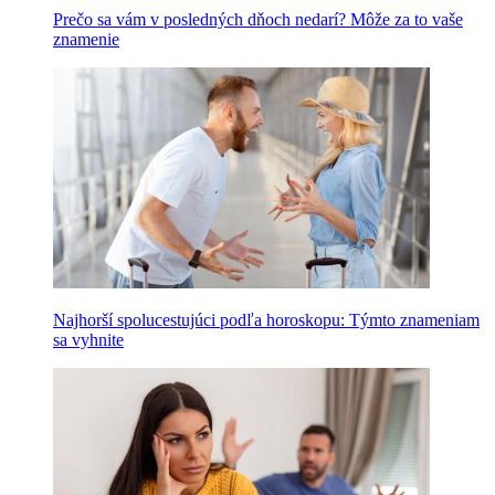
Prečo sa vám v posledných dňoch nedarí? Môže za to vaše
znamenie
Najhorší spolucestujúci podľa horoskopu: Týmto znameniam
sa vyhnite