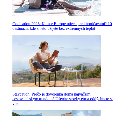
Coolcation 2026: Kam v Európe utiecť pred horúčavami? 10
destinácií, kde si leto užijete bez extrémnych teplôt
Staycation: Prečo je dovolenka doma najväčším
cestovateľským trendom? Ušetríte stovky eur a oddýchnete si
viac