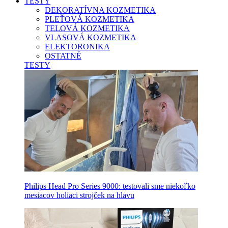
TESTY
DEKORATÍVNA KOZMETIKA
PLEŤOVÁ KOZMETIKA
TELOVÁ KOZMETIKA
VLASOVÁ KOZMETIKA
ELEKTORONIKA
OSTATNÉ
TESTY
Philips Head Pro Series 9000: testovali sme niekoľko
mesiacov holiaci strojček na hlavu