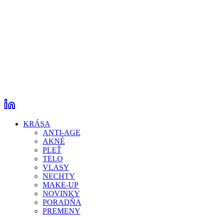
KRÁSA
ANTI-AGE
AKNÉ
PLEŤ
TELO
VLASY
NECHTY
MAKE-UP
NOVINKY
PORADŇA
PREMENY