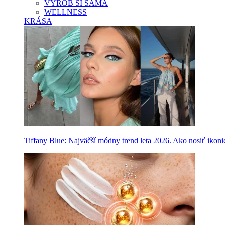
VYROB SI SAMA
WELLNESS
KRÁSA
Tiffany Blue: Najväčší módny trend leta 2026. Ako nosiť ikon