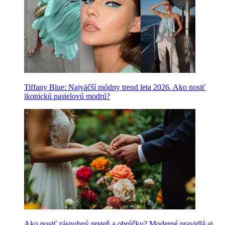
Tiffany Blue: Najväčší módny trend leta 2026. Ako nosiť
ikonickú pastelovú modrú?
Ako nosiť zásnubný prsteň a obrúčku? Moderné pravidlá aj