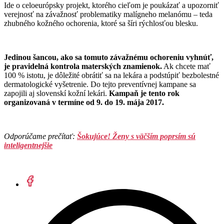
Ide o celoeurópsky projekt, ktorého cieľom je poukázať a upozorniť
verejnosť na závažnosť problematiky malígneho melanómu – teda
zhubného kožného ochorenia, ktoré sa šíri rýchlosťou blesku.
Jedinou šancou, ako sa tomuto závažnému ochoreniu vyhnúť,
je pravidelná kontrola materských znamienok.
Ak chcete mať
100 % istotu, je dôležité obrátiť sa na lekára a podstúpiť bezbolestné
dermatologické vyšetrenie. Do tejto preventívnej kampane sa
zapojili aj slovenskí kožní lekári.
Kampaň je tento rok
organizovaná v termíne od 9. do 19. mája 2017.
Odporúčame prečítať:
Šokujúce! Ženy s väčším poprsím sú
inteligentnejšie