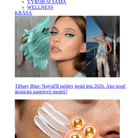
VYROB SI SAMA
WELLNESS
KRÁSA
Tiffany Blue: Najväčší módny trend leta 2026. Ako nosiť
ikonickú pastelovú modrú?