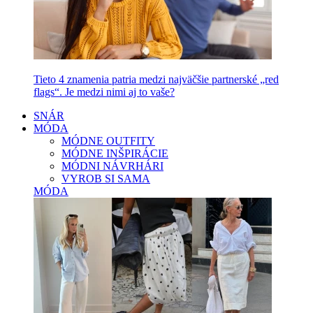
Tieto 4 znamenia patria medzi najväčšie partnerské „red
flags“. Je medzi nimi aj to vaše?
SNÁR
MÓDA
MÓDNE OUTFITY
MÓDNE INŠPIRÁCIE
MÓDNI NÁVRHÁRI
VYROB SI SAMA
MÓDA