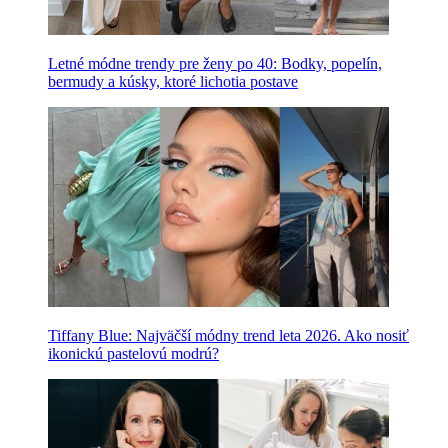
Letné módne trendy pre ženy po 40: Bodky, popelín,
bermudy a kúsky, ktoré lichotia postave
Tiffany Blue: Najväčší módny trend leta 2026. Ako nosiť
ikonickú pastelovú modrú?