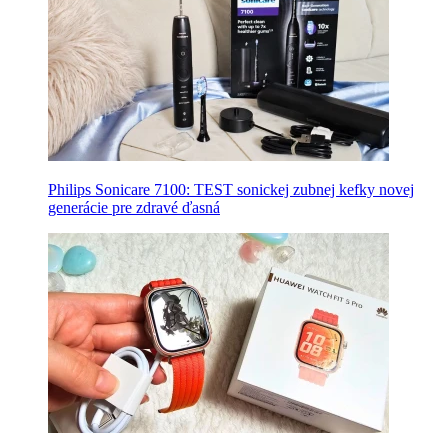
Philips Sonicare 7100: TEST sonickej zubnej kefky novej
generácie pre zdravé ďasná