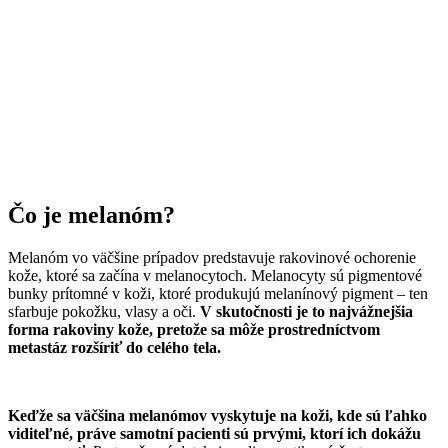
Čo je melanóm?
Melanóm vo väčšine prípadov predstavuje rakovinové ochorenie
kože, ktoré sa začína v melanocytoch. Melanocyty sú pigmentové
bunky prítomné v koži, ktoré produkujú melanínový pigment – ten
sfarbuje pokožku, vlasy a oči.
V skutočnosti je to najvážnejšia
forma rakoviny kože, pretože sa môže prostredníctvom
metastáz rozšíriť do celého tela.
Keďže sa väčšina melanómov vyskytuje na koži, kde sú ľahko
viditeľné, práve samotní pacienti sú prvými, ktorí ich dokážu