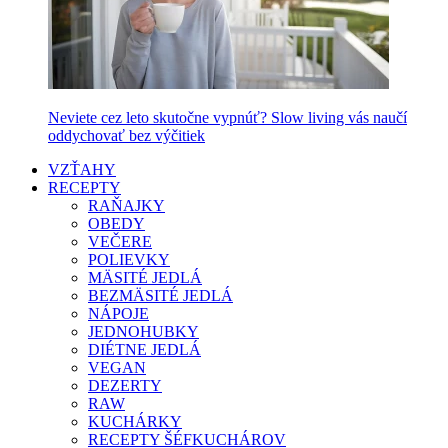
Neviete cez leto skutočne vypnúť? Slow living vás naučí
oddychovať bez výčitiek
VZŤAHY
RECEPTY
RAŇAJKY
OBEDY
VEČERE
POLIEVKY
MÄSITÉ JEDLÁ
BEZMÄSITÉ JEDLÁ
NÁPOJE
JEDNOHUBKY
DIÉTNE JEDLÁ
VEGAN
DEZERTY
RAW
KUCHÁRKY
RECEPTY ŠÉFKUCHÁROV