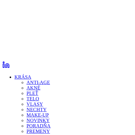
KRÁSA
ANTI-AGE
AKNÉ
PLEŤ
TELO
VLASY
NECHTY
MAKE-UP
NOVINKY
PORADŇA
PREMENY