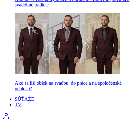
svadobné tradície
Ako sa líši oblek na svadbu, do práce a na spoločenské
udalosti?
SÚŤAŽE
TV