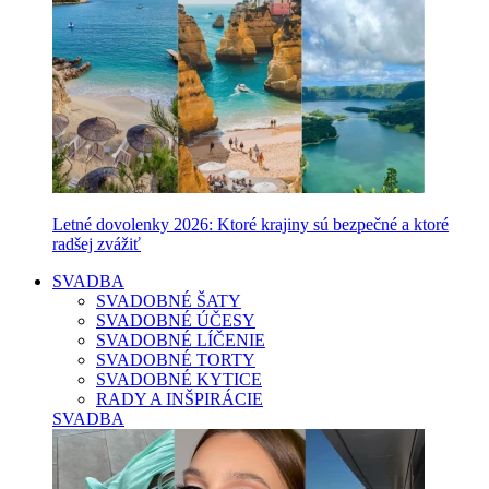
Letné dovolenky 2026: Ktoré krajiny sú bezpečné a ktoré
radšej zvážiť
SVADBA
SVADOBNÉ ŠATY
SVADOBNÉ ÚČESY
SVADOBNÉ LÍČENIE
SVADOBNÉ TORTY
SVADOBNÉ KYTICE
RADY A INŠPIRÁCIE
SVADBA