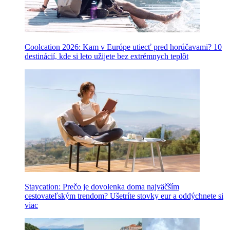
Coolcation 2026: Kam v Európe utiecť pred horúčavami? 10
destinácií, kde si leto užijete bez extrémnych teplôt
Staycation: Prečo je dovolenka doma najväčším
cestovateľským trendom? Ušetríte stovky eur a oddýchnete si
viac