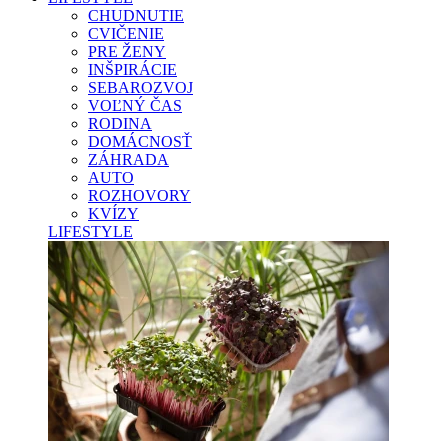
CHUDNUTIE
CVIČENIE
PRE ŽENY
INŠPIRÁCIE
SEBAROZVOJ
VOĽNÝ ČAS
RODINA
DOMÁCNOSŤ
ZÁHRADA
AUTO
ROZHOVORY
KVÍZY
LIFESTYLE