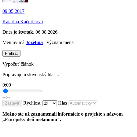
09.05.2017
Katarína Kačuriková
Dnes je
štvrtok
, 06.08.2026
Meniny má
Jozefína
- význam mena
Prehrať
Vypočuť článok
Pripravujem slovenský hlas...
0:00
--:--
Rýchlosť
Hlas
Zastaviť
Možno ste už zaznamenali informácie o projekte s názvom
„Európsky deň melanómu
"
.