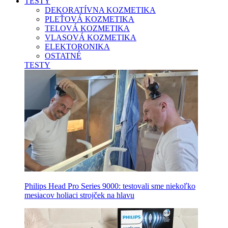
TESTY
DEKORATÍVNA KOZMETIKA
PLEŤOVÁ KOZMETIKA
TELOVÁ KOZMETIKA
VLASOVÁ KOZMETIKA
ELEKTORONIKA
OSTATNÉ
TESTY
Philips Head Pro Series 9000: testovali sme niekoľko
mesiacov holiaci strojček na hlavu