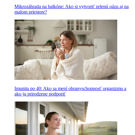
Mikrozáhrada na balkóne: Ako si vytvoriť zelenú oázu aj na
malom priestore?
Imunita po 40: Ako sa mení obranyschopnosť organizmu a
ako ju prirodzene podporiť