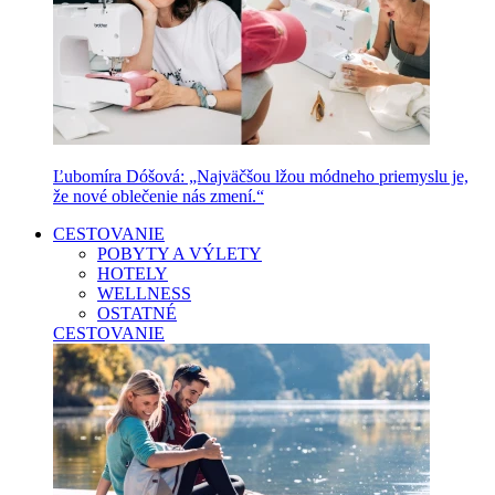
Ľubomíra Dóšová: „Najväčšou lžou módneho priemyslu je,
že nové oblečenie nás zmení.“
CESTOVANIE
POBYTY A VÝLETY
HOTELY
WELLNESS
OSTATNÉ
CESTOVANIE