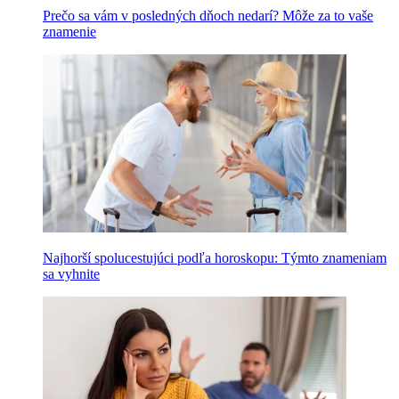
Prečo sa vám v posledných dňoch nedarí? Môže za to vaše
znamenie
Najhorší spolucestujúci podľa horoskopu: Týmto znameniam
sa vyhnite