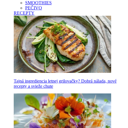
SMOOTHIES
PEČIVO
RECEPTY
Tajná ingrediencia letnej grilovačky? Dobrá nálada, nové
recepty a svieže chute