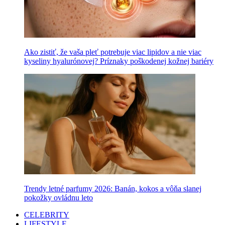
Ako zistiť, že vaša pleť potrebuje viac lipidov a nie viac
kyseliny hyalurónovej? Príznaky poškodenej kožnej bariéry
Trendy letné parfumy 2026: Banán, kokos a vôňa slanej
pokožky ovládnu leto
CELEBRITY
LIFESTYLE