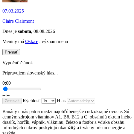
07.03.2025
Claire Clairmont
Dnes je
sobota
, 08.08.2026
Meniny má
Oskar
- význam mena
Prehrať
Vypočuť článok
Pripravujem slovenský hlas...
0:00
--:--
Rýchlosť
Hlas
Zastaviť
Banány u nás patria medzi najobľúbenejšie cudzokrajné ovocie. Sú
cenným zdrojom vitamínov A1, B6, B12 a C, obsahujú okrem iného
draslík, horčík, vápnik, vlákninu, železo a fosfor a vďaka obsahu
prírodných cukrov poskytujú okamžitý a trvácny prísun energie a
zasýtia.