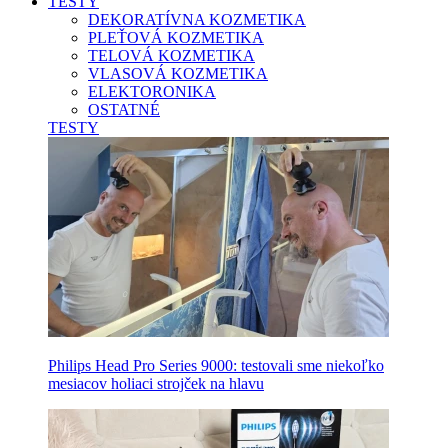
TESTY
DEKORATÍVNA KOZMETIKA
PLEŤOVÁ KOZMETIKA
TELOVÁ KOZMETIKA
VLASOVÁ KOZMETIKA
ELEKTORONIKA
OSTATNÉ
TESTY
Philips Head Pro Series 9000: testovali sme niekoľko
mesiacov holiaci strojček na hlavu