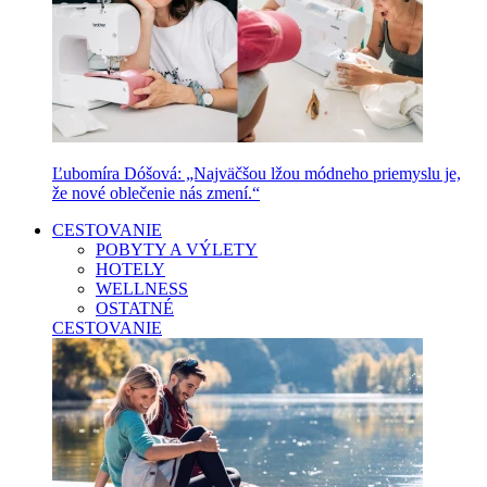
Ľubomíra Dóšová: „Najväčšou lžou módneho priemyslu je,
že nové oblečenie nás zmení.“
CESTOVANIE
POBYTY A VÝLETY
HOTELY
WELLNESS
OSTATNÉ
CESTOVANIE