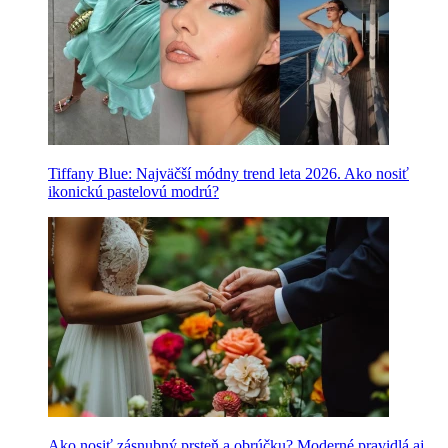
Tiffany Blue: Najväčší módny trend leta 2026. Ako nosiť
ikonickú pastelovú modrú?
Ako nosiť zásnubný prsteň a obrúčku? Moderné pravidlá aj