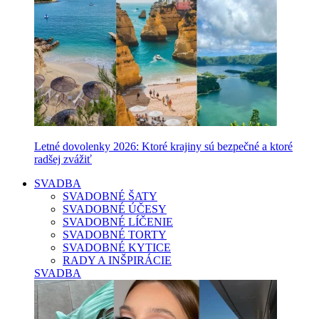
Letné dovolenky 2026: Ktoré krajiny sú bezpečné a ktoré
radšej zvážiť
SVADBA
SVADOBNÉ ŠATY
SVADOBNÉ ÚČESY
SVADOBNÉ LÍČENIE
SVADOBNÉ TORTY
SVADOBNÉ KYTICE
RADY A INŠPIRÁCIE
SVADBA