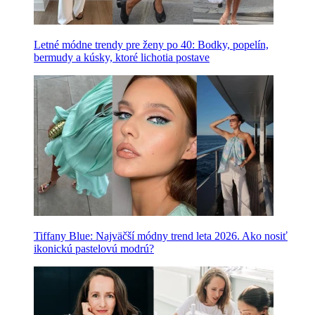
Letné módne trendy pre ženy po 40: Bodky, popelín,
bermudy a kúsky, ktoré lichotia postave
Tiffany Blue: Najväčší módny trend leta 2026. Ako nosiť
ikonickú pastelovú modrú?