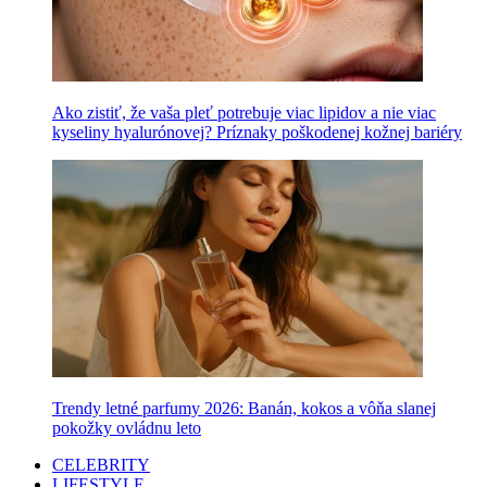
Ako zistiť, že vaša pleť potrebuje viac lipidov a nie viac
kyseliny hyalurónovej? Príznaky poškodenej kožnej bariéry
Trendy letné parfumy 2026: Banán, kokos a vôňa slanej
pokožky ovládnu leto
CELEBRITY
LIFESTYLE