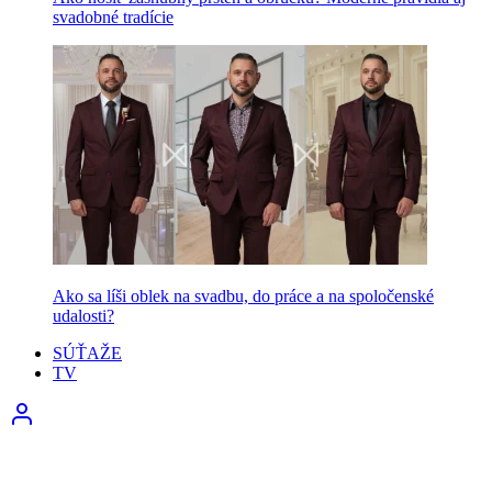
svadobné tradície
Ako sa líši oblek na svadbu, do práce a na spoločenské
udalosti?
SÚŤAŽE
TV