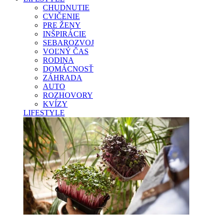
CHUDNUTIE
CVIČENIE
PRE ŽENY
INŠPIRÁCIE
SEBAROZVOJ
VOĽNÝ ČAS
RODINA
DOMÁCNOSŤ
ZÁHRADA
AUTO
ROZHOVORY
KVÍZY
LIFESTYLE