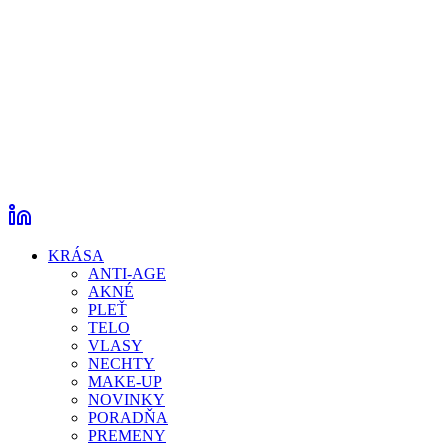
KRÁSA
ANTI-AGE
AKNÉ
PLEŤ
TELO
VLASY
NECHTY
MAKE-UP
NOVINKY
PORADŇA
PREMENY