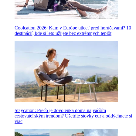
Coolcation 2026: Kam v Európe utiecť pred horúčavami? 10
destinácií, kde si leto užijete bez extrémnych teplôt
Staycation: Prečo je dovolenka doma najväčším
cestovateľským trendom? Ušetríte stovky eur a oddýchnete si
viac