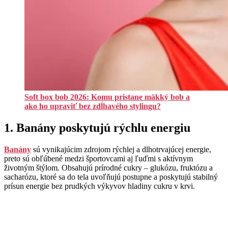
Soft box bob 2026: Komu pristane mäkký bob a
ako ho upraviť bez zdĺhavého stylingu?
1. Banány poskytujú rýchlu energiu
Banány
sú vynikajúcim zdrojom rýchlej a dlhotrvajúcej energie,
preto sú obľúbené medzi športovcami aj ľuďmi s aktívnym
životným štýlom. Obsahujú prírodné cukry – glukózu, fruktózu a
sacharózu, ktoré sa do tela uvoľňujú postupne a poskytujú stabilný
prísun energie bez prudkých výkyvov hladiny cukru v krvi.