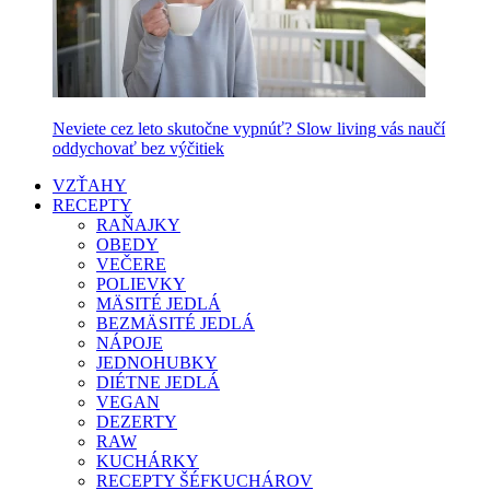
Neviete cez leto skutočne vypnúť? Slow living vás naučí
oddychovať bez výčitiek
VZŤAHY
RECEPTY
RAŇAJKY
OBEDY
VEČERE
POLIEVKY
MÄSITÉ JEDLÁ
BEZMÄSITÉ JEDLÁ
NÁPOJE
JEDNOHUBKY
DIÉTNE JEDLÁ
VEGAN
DEZERTY
RAW
KUCHÁRKY
RECEPTY ŠÉFKUCHÁROV