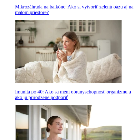
Mikrozáhrada na balkóne: Ako si vytvoriť zelenú oázu aj na
malom priestore?
Imunita po 40: Ako sa mení obranyschopnosť organizmu a
ako ju prirodzene podporiť