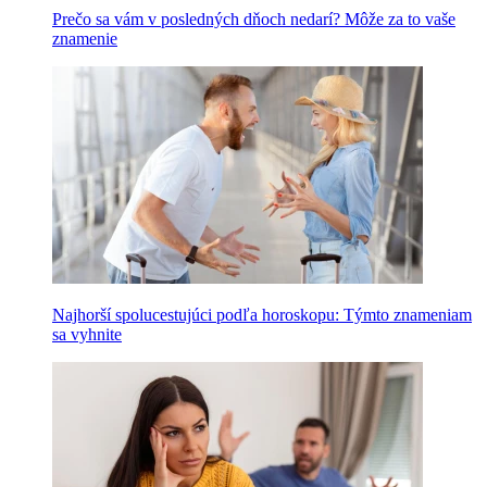
Prečo sa vám v posledných dňoch nedarí? Môže za to vaše
znamenie
Najhorší spolucestujúci podľa horoskopu: Týmto znameniam
sa vyhnite