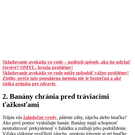
Skladovanie avokáda vo vode – najlepší spôsob, ako ho udržať
čerstvé? OMYL, hrozia problémy!
Skladovanie avokáda vo vode môže spôsobiť vážne problémy!
Zistite, prečo táto populárna metóda nie je bezpečná a aké
riziká prináša pre zdravie.
2. Banány chránia pred tráviacimi
ťažkosťami
Trápia vás
žalúdočné vredy
, pálenie záhy, zápcha alebo hnačka?
Ako prvú pomoc vyskúšajte banán. Banány majú schopnosť
neutralizovať prekyslenosť v žalúdku a znižujú jeho podráždenie.
Vďaka vláknine uvoľňujú zápchu, upokoja trávenie aj pri hnačke.