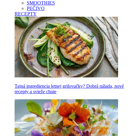
SMOOTHIES
PEČIVO
RECEPTY
Tajná ingrediencia letnej grilovačky? Dobrá nálada, nové
recepty a svieže chute