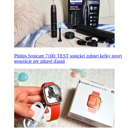
Philips Sonicare 7100: TEST sonickej zubnej kefky novej
generácie pre zdravé ďasná