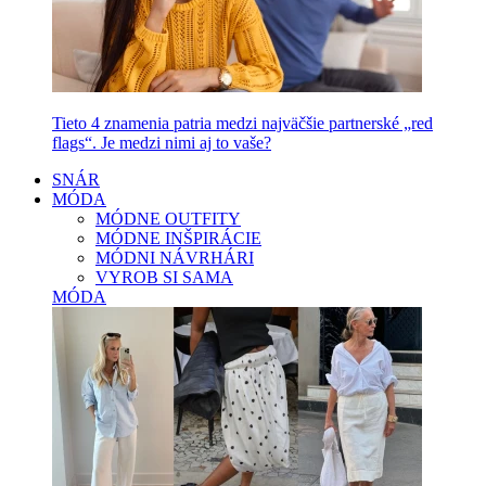
Tieto 4 znamenia patria medzi najväčšie partnerské „red
flags“. Je medzi nimi aj to vaše?
SNÁR
MÓDA
MÓDNE OUTFITY
MÓDNE INŠPIRÁCIE
MÓDNI NÁVRHÁRI
VYROB SI SAMA
MÓDA