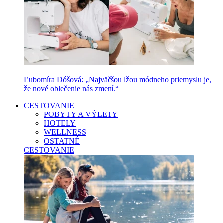
Ľubomíra Dóšová: „Najväčšou lžou módneho priemyslu je,
že nové oblečenie nás zmení.“
CESTOVANIE
POBYTY A VÝLETY
HOTELY
WELLNESS
OSTATNÉ
CESTOVANIE