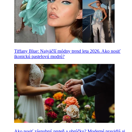
Tiffany Blue: Najväčší módny trend leta 2026. Ako nosiť
ikonickú pastelovú modrú?
Ako nosiť zásnubný prsteň a obrúčku? Moderné pravidlá aj