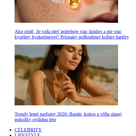
Ako zistiť, že vaša pleť potrebuje viac lipidov a nie viac
kyseliny hyalurónovej? Príznaky poškodenej kožnej bariéry
Trendy letné parfumy 2026: Banán, kokos a vôňa slanej
pokožky ovládnu leto
CELEBRITY
LIFESTYLE