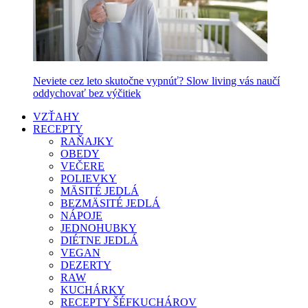
Neviete cez leto skutočne vypnúť? Slow living vás naučí
oddychovať bez výčitiek
VZŤAHY
RECEPTY
RAŇAJKY
OBEDY
VEČERE
POLIEVKY
MÄSITÉ JEDLÁ
BEZMÄSITÉ JEDLÁ
NÁPOJE
JEDNOHUBKY
DIÉTNE JEDLÁ
VEGAN
DEZERTY
RAW
KUCHÁRKY
RECEPTY ŠÉFKUCHÁROV