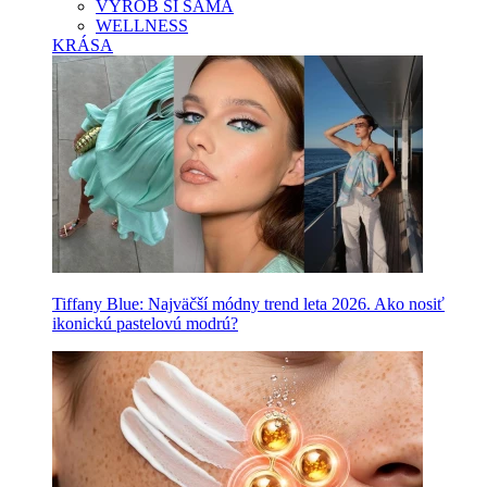
VYROB SI SAMA
WELLNESS
KRÁSA
Tiffany Blue: Najväčší módny trend leta 2026. Ako nosiť
ikonickú pastelovú modrú?