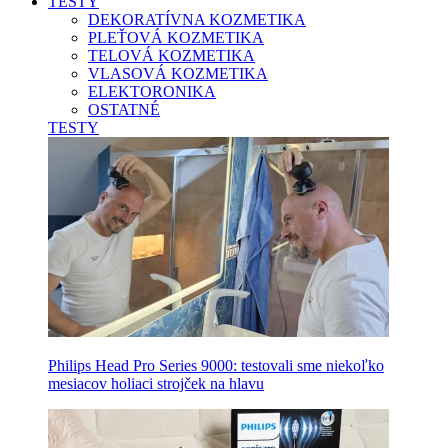
TESTY
DEKORATÍVNA KOZMETIKA
PLEŤOVÁ KOZMETIKA
TELOVÁ KOZMETIKA
VLASOVÁ KOZMETIKA
ELEKTORONIKA
OSTATNÉ
TESTY
Philips Head Pro Series 9000: testovali sme niekoľko
mesiacov holiaci strojček na hlavu