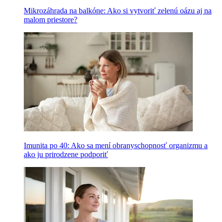
Mikrozáhrada na balkóne: Ako si vytvoriť zelenú oázu aj na
malom priestore?
Imunita po 40: Ako sa mení obranyschopnosť organizmu a
ako ju prirodzene podporiť