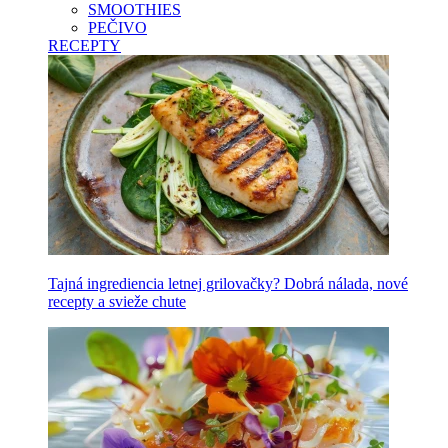
SMOOTHIES
PEČIVO
RECEPTY
Tajná ingrediencia letnej grilovačky? Dobrá nálada, nové
recepty a svieže chute