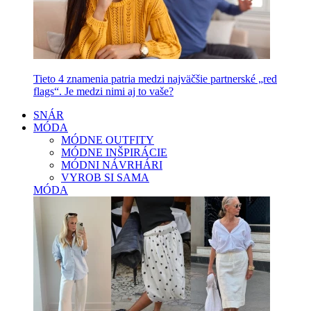
Tieto 4 znamenia patria medzi najväčšie partnerské „red
flags“. Je medzi nimi aj to vaše?
SNÁR
MÓDA
MÓDNE OUTFITY
MÓDNE INŠPIRÁCIE
MÓDNI NÁVRHÁRI
VYROB SI SAMA
MÓDA