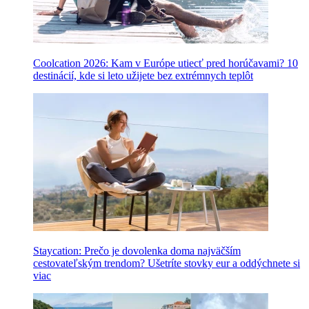
Coolcation 2026: Kam v Európe utiecť pred horúčavami? 10
destinácií, kde si leto užijete bez extrémnych teplôt
Staycation: Prečo je dovolenka doma najväčším
cestovateľským trendom? Ušetríte stovky eur a oddýchnete si
viac