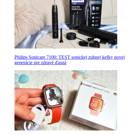
Philips Sonicare 7100: TEST sonickej zubnej kefky novej
generácie pre zdravé ďasná