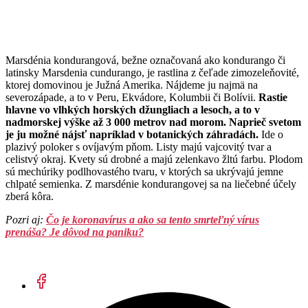
Marsdénia kondurangová, bežne označovaná ako kondurango či
latinsky Marsdenia cundurango, je rastlina z čeľade zimozeleňovité,
ktorej domovinou je Južná Amerika. Nájdeme ju najmä na
severozápade, a to v Peru, Ekvádore, Kolumbii či Bolívii.
Rastie
hlavne vo vlhkých horských džungliach a lesoch, a to v
nadmorskej výške až 3 000 metrov nad morom. Naprieč svetom
je ju možné nájsť napríklad v botanických záhradách.
Ide o
plazivý poloker s ovíjavým pňom. Listy majú vajcovitý tvar a
celistvý okraj. Kvety sú drobné a majú zelenkavo žltú farbu. Plodom
sú mechúriky podlhovastého tvaru, v ktorých sa ukrývajú jemne
chlpaté semienka. Z marsdénie kondurangovej sa na liečebné účely
zberá kôra.
Pozri aj:
Čo je koronavírus a ako sa tento smrteľný vírus
prenáša? Je dôvod na paniku?