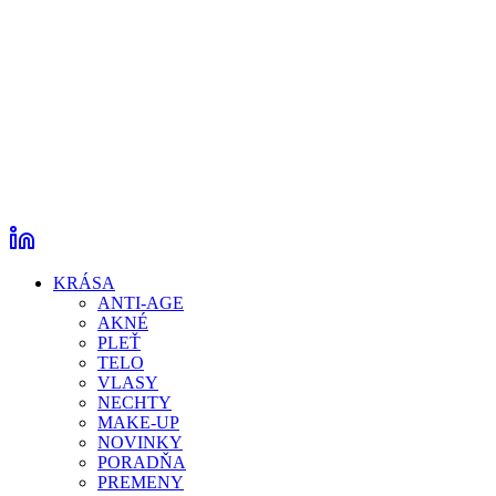
KRÁSA
ANTI-AGE
AKNÉ
PLEŤ
TELO
VLASY
NECHTY
MAKE-UP
NOVINKY
PORADŇA
PREMENY