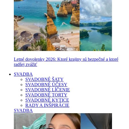
Letné dovolenky 2026: Ktoré krajiny sú bezpečné a ktoré
radšej zvážiť
SVADBA
SVADOBNÉ ŠATY
SVADOBNÉ ÚČESY
SVADOBNÉ LÍČENIE
SVADOBNÉ TORTY
SVADOBNÉ KYTICE
RADY A INŠPIRÁCIE
SVADBA