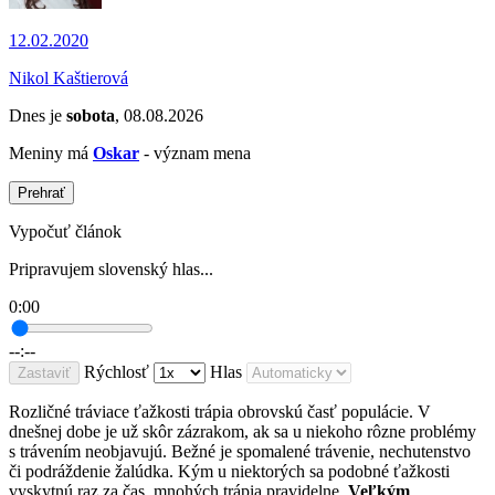
12.02.2020
Nikol Kaštierová
Dnes je
sobota
, 08.08.2026
Meniny má
Oskar
- význam mena
Prehrať
Vypočuť článok
Pripravujem slovenský hlas...
0:00
--:--
Rýchlosť
Hlas
Zastaviť
Rozličné tráviace ťažkosti trápia obrovskú časť populácie. V
dnešnej dobe je už skôr zázrakom, ak sa u niekoho rôzne problémy
s trávením neobjavujú. Bežné je spomalené trávenie, nechutenstvo
či podráždenie žalúdka. Kým u niektorých sa podobné ťažkosti
vyskytnú raz za čas, mnohých trápia pravidelne.
Veľkým