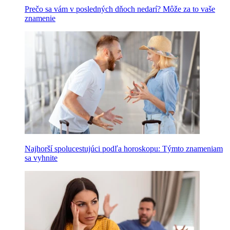
Prečo sa vám v posledných dňoch nedarí? Môže za to vaše
znamenie
Najhorší spolucestujúci podľa horoskopu: Týmto znameniam
sa vyhnite