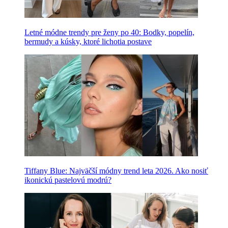
Letné módne trendy pre ženy po 40: Bodky, popelín,
bermudy a kúsky, ktoré lichotia postave
Tiffany Blue: Najväčší módny trend leta 2026. Ako nosiť
ikonickú pastelovú modrú?