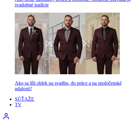
svadobné tradície
Ako sa líši oblek na svadbu, do práce a na spoločenské
udalosti?
SÚŤAŽE
TV