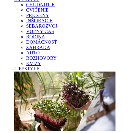
CHUDNUTIE
CVIČENIE
PRE ŽENY
INŠPIRÁCIE
SEBAROZVOJ
VOĽNÝ ČAS
RODINA
DOMÁCNOSŤ
ZÁHRADA
AUTO
ROZHOVORY
KVÍZY
LIFESTYLE