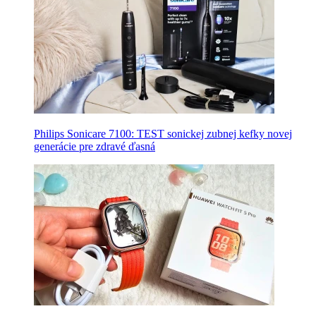
Philips Sonicare 7100: TEST sonickej zubnej kefky novej
generácie pre zdravé ďasná