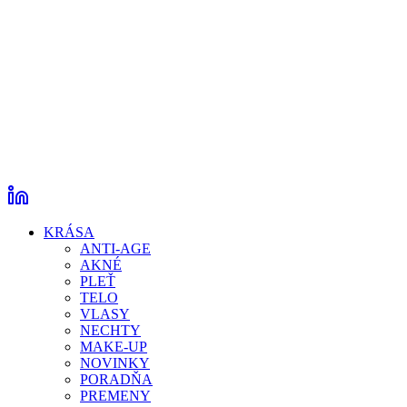
KRÁSA
ANTI-AGE
AKNÉ
PLEŤ
TELO
VLASY
NECHTY
MAKE-UP
NOVINKY
PORADŇA
PREMENY