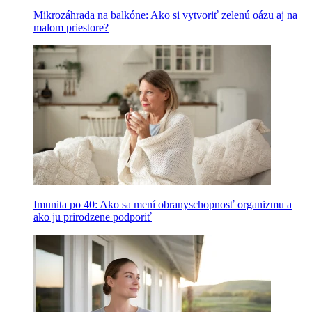
Mikrozáhrada na balkóne: Ako si vytvoriť zelenú oázu aj na
malom priestore?
Imunita po 40: Ako sa mení obranyschopnosť organizmu a
ako ju prirodzene podporiť