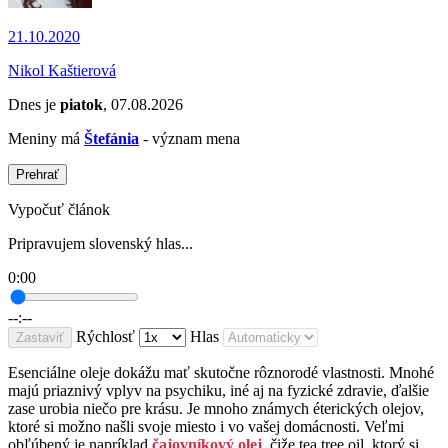
21.10.2020
Nikol Kaštierová
Dnes je
piatok
, 07.08.2026
Meniny má
Štefánia
- význam mena
Prehrať
Vypočuť článok
Pripravujem slovenský hlas...
0:00
--:--
Rýchlosť
Hlas
Zastaviť
Esenciálne oleje dokážu mať skutočne rôznorodé vlastnosti. Mnohé
majú priaznivý vplyv na psychiku, iné aj na fyzické zdravie, ďalšie
zase urobia niečo pre krásu. Je mnoho známych éterických olejov,
ktoré si možno našli svoje miesto i vo vašej domácnosti. Veľmi
obľúbený je napríklad
čajovníkový olej
, čiže tea tree oil, ktorý si