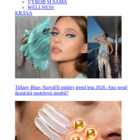
VYROB SI SAMA
WELLNESS
KRÁSA
Tiffany Blue: Najväčší módny trend leta 2026. Ako nosiť
ikonickú pastelovú modrú?