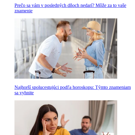
Prečo sa vám v posledných dňoch nedarí? Môže za to vaše
znamenie
Najhorší spolucestujúci podľa horoskopu: Týmto znameniam
sa vyhnite