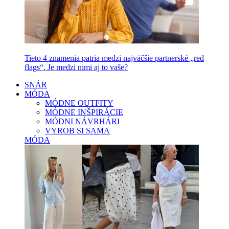
Tieto 4 znamenia patria medzi najväčšie partnerské „red
flags“. Je medzi nimi aj to vaše?
SNÁR
MÓDA
MÓDNE OUTFITY
MÓDNE INŠPIRÁCIE
MÓDNI NÁVRHÁRI
VYROB SI SAMA
MÓDA