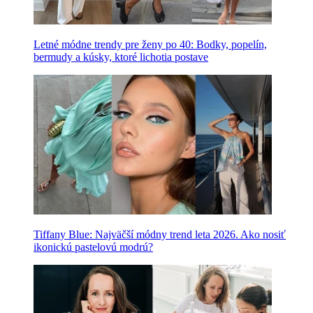
Letné módne trendy pre ženy po 40: Bodky, popelín,
bermudy a kúsky, ktoré lichotia postave
Tiffany Blue: Najväčší módny trend leta 2026. Ako nosiť
ikonickú pastelovú modrú?