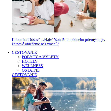
Ľubomíra Dóšová: „Najväčšou lžou módneho priemyslu je,
že nové oblečenie nás zmení.“
CESTOVANIE
POBYTY A VÝLETY
HOTELY
WELLNESS
OSTATNÉ
CESTOVANIE