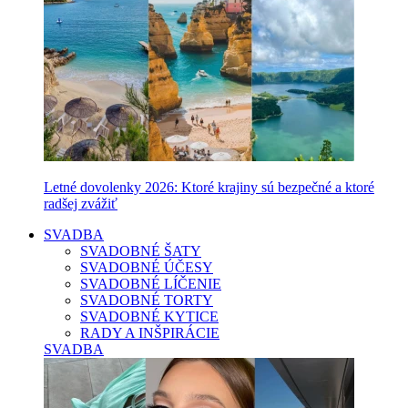
Letné dovolenky 2026: Ktoré krajiny sú bezpečné a ktoré
radšej zvážiť
SVADBA
SVADOBNÉ ŠATY
SVADOBNÉ ÚČESY
SVADOBNÉ LÍČENIE
SVADOBNÉ TORTY
SVADOBNÉ KYTICE
RADY A INŠPIRÁCIE
SVADBA