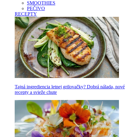
SMOOTHIES
PEČIVO
RECEPTY
Tajná ingrediencia letnej grilovačky? Dobrá nálada, nové
recepty a svieže chute