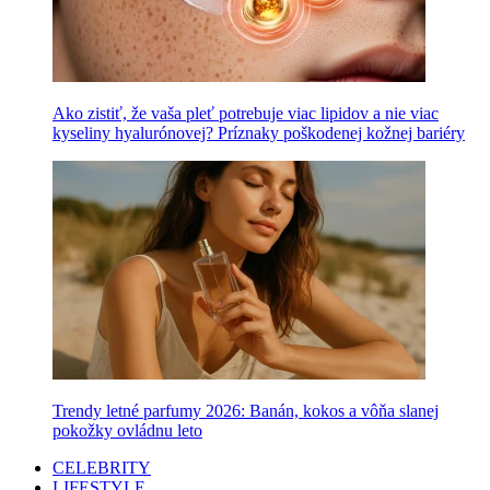
Ako zistiť, že vaša pleť potrebuje viac lipidov a nie viac
kyseliny hyalurónovej? Príznaky poškodenej kožnej bariéry
Trendy letné parfumy 2026: Banán, kokos a vôňa slanej
pokožky ovládnu leto
CELEBRITY
LIFESTYLE