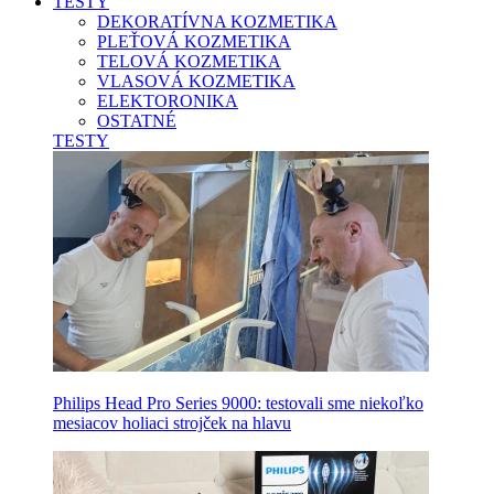
TESTY
DEKORATÍVNA KOZMETIKA
PLEŤOVÁ KOZMETIKA
TELOVÁ KOZMETIKA
VLASOVÁ KOZMETIKA
ELEKTORONIKA
OSTATNÉ
TESTY
Philips Head Pro Series 9000: testovali sme niekoľko
mesiacov holiaci strojček na hlavu