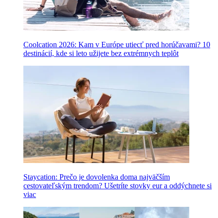
Coolcation 2026: Kam v Európe utiecť pred horúčavami? 10
destinácií, kde si leto užijete bez extrémnych teplôt
Staycation: Prečo je dovolenka doma najväčším
cestovateľským trendom? Ušetríte stovky eur a oddýchnete si
viac