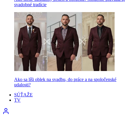
svadobné tradície
Ako sa líši oblek na svadbu, do práce a na spoločenské
udalosti?
SÚŤAŽE
TV