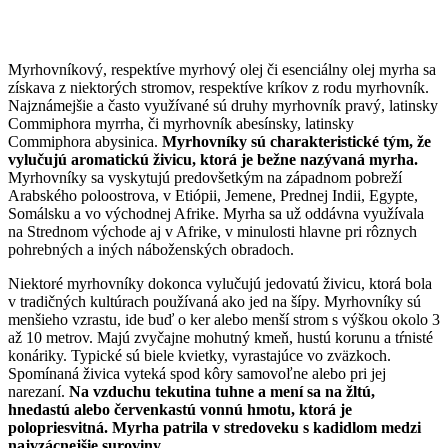
Myrhovníkový, respektíve myrhový olej či esenciálny olej myrha sa
získava z niektorých stromov, respektíve kríkov z rodu myrhovník.
Najznámejšie a často využívané sú druhy myrhovník pravý, latinsky
Commiphora myrrha, či myrhovník abesínsky, latinsky
Commiphora abysinica.
Myrhovníky sú charakteristické tým, že
vylučujú aromatickú živicu, ktorá je bežne nazývaná myrha.
Myrhovníky sa vyskytujú predovšetkým na západnom pobreží
Arabského poloostrova, v Etiópii, Jemene, Prednej Indii, Egypte,
Somálsku a vo východnej Afrike. Myrha sa už oddávna využívala
na Strednom východe aj v Afrike, v minulosti hlavne pri rôznych
pohrebných a iných náboženských obradoch.
Niektoré myrhovníky dokonca vylučujú jedovatú živicu, ktorá bola
v tradičných kultúrach používaná ako jed na šípy. Myrhovníky sú
menšieho vzrastu, ide buď o ker alebo menší strom s výškou okolo 3
až 10 metrov. Majú zvyčajne mohutný kmeň, hustú korunu a tŕnisté
konáriky. Typické sú biele kvietky, vyrastajúce vo zväzkoch.
Spomínaná živica vyteká spod kôry samovoľne alebo pri jej
narezaní.
Na vzduchu tekutina tuhne a mení sa na žltú,
hnedastú alebo červenkastú vonnú hmotu, ktorá je
polopriesvitná. Myrha patrila v stredoveku s kadidlom medzi
najvzácnejšie suroviny.