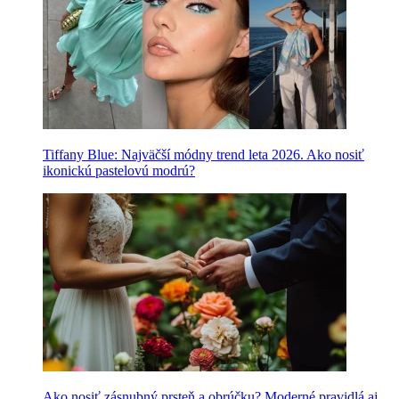
Tiffany Blue: Najväčší módny trend leta 2026. Ako nosiť
ikonickú pastelovú modrú?
Ako nosiť zásnubný prsteň a obrúčku? Moderné pravidlá aj