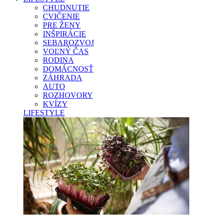
CHUDNUTIE
CVIČENIE
PRE ŽENY
INŠPIRÁCIE
SEBAROZVOJ
VOĽNÝ ČAS
RODINA
DOMÁCNOSŤ
ZÁHRADA
AUTO
ROZHOVORY
KVÍZY
LIFESTYLE