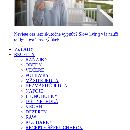
Neviete cez leto skutočne vypnúť? Slow living vás naučí
oddychovať bez výčitiek
VZŤAHY
RECEPTY
RAŇAJKY
OBEDY
VEČERE
POLIEVKY
MÄSITÉ JEDLÁ
BEZMÄSITÉ JEDLÁ
NÁPOJE
JEDNOHUBKY
DIÉTNE JEDLÁ
VEGAN
DEZERTY
RAW
KUCHÁRKY
RECEPTY ŠÉFKUCHÁROV