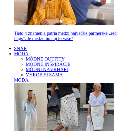
Tieto 4 znamenia patria medzi najväčšie partnerské „red
flags“. Je medzi nimi aj to vaše?
SNÁR
MÓDA
MÓDNE OUTFITY
MÓDNE INŠPIRÁCIE
MÓDNI NÁVRHÁRI
VYROB SI SAMA
MÓDA