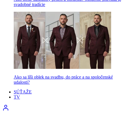
svadobné tradície
Ako sa líši oblek na svadbu, do práce a na spoločenské
udalosti?
SÚŤAŽE
TV