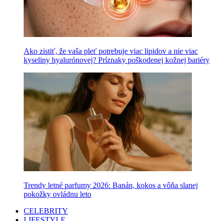
Ako zistiť, že vaša pleť potrebuje viac lipidov a nie viac
kyseliny hyalurónovej? Príznaky poškodenej kožnej bariéry
Trendy letné parfumy 2026: Banán, kokos a vôňa slanej
pokožky ovládnu leto
CELEBRITY
LIFESTYLE