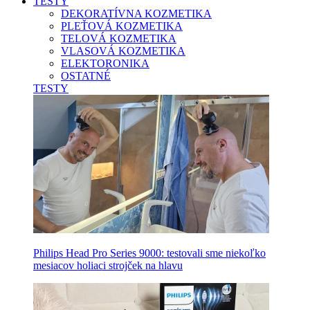
TESTY
DEKORATÍVNA KOZMETIKA
PLEŤOVÁ KOZMETIKA
TELOVÁ KOZMETIKA
VLASOVÁ KOZMETIKA
ELEKTORONIKA
OSTATNÉ
TESTY
Philips Head Pro Series 9000: testovali sme niekoľko
mesiacov holiaci strojček na hlavu