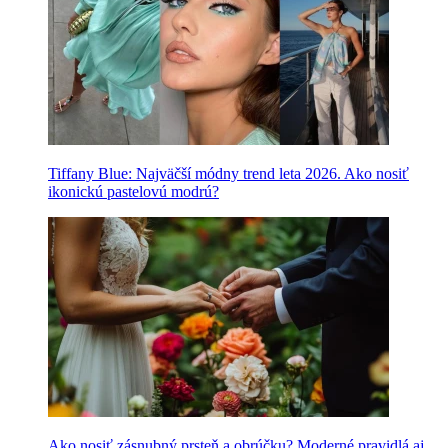
Tiffany Blue: Najväčší módny trend leta 2026. Ako nosiť
ikonickú pastelovú modrú?
Ako nosiť zásnubný prsteň a obrúčku? Moderné pravidlá aj