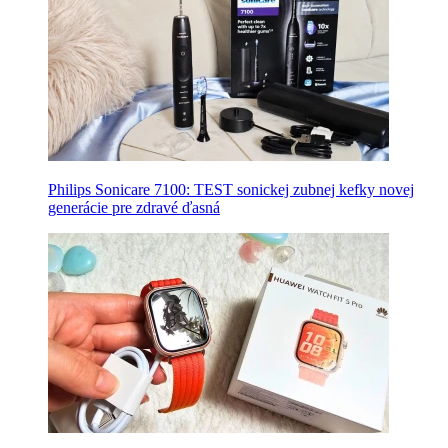
Philips Sonicare 7100: TEST sonickej zubnej kefky novej
generácie pre zdravé ďasná