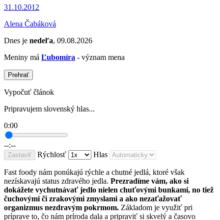
31.10.2012
Alena Čabáková
Dnes je
nedeľa
, 09.08.2026
Meniny má
Ľubomíra
- význam mena
Prehrať
Vypočuť článok
Pripravujem slovenský hlas...
0:00
--:--
Rýchlosť
Hlas
Zastaviť
Fast foody nám ponúkajú rýchle a chutné jedlá, ktoré však
nezískavajú status zdravého jedla.
Prezradíme vám, ako si
dokážete vychutnávať jedlo nielen chuťovými bunkami, no tiež
čuchovými či zrakovými zmyslami a ako nezaťažovať
organizmus nezdravým pokrmom.
Základom je využiť pri
príprave to, čo nám príroda dala a pripraviť si skvelý a časovo