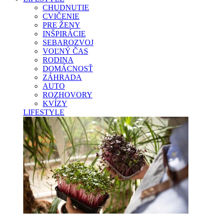
CHUDNUTIE
CVIČENIE
PRE ŽENY
INŠPIRÁCIE
SEBAROZVOJ
VOĽNÝ ČAS
RODINA
DOMÁCNOSŤ
ZÁHRADA
AUTO
ROZHOVORY
KVÍZY
LIFESTYLE