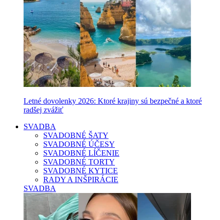
Letné dovolenky 2026: Ktoré krajiny sú bezpečné a ktoré
radšej zvážiť
SVADBA
SVADOBNÉ ŠATY
SVADOBNÉ ÚČESY
SVADOBNÉ LÍČENIE
SVADOBNÉ TORTY
SVADOBNÉ KYTICE
RADY A INŠPIRÁCIE
SVADBA