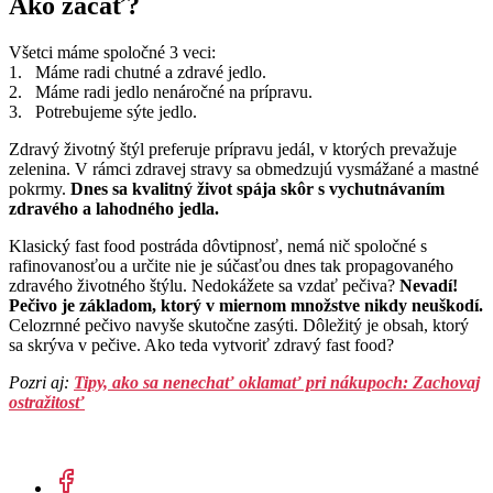
Ako začať?
Všetci máme spoločné 3 veci:
1. Máme radi chutné a zdravé jedlo.
2. Máme radi jedlo nenáročné na prípravu.
3. Potrebujeme sýte jedlo.
Zdravý životný štýl preferuje prípravu jedál, v ktorých prevažuje
zelenina. V rámci zdravej stravy sa obmedzujú vysmážané a mastné
pokrmy.
Dnes sa kvalitný život spája skôr s vychutnávaním
zdravého a lahodného jedla.
Klasický fast food postráda dôvtipnosť, nemá nič spoločné s
rafinovanosťou a určite nie je súčasťou dnes tak propagovaného
zdravého životného štýlu. Nedokážete sa vzdať pečiva?
Nevadí!
Pečivo je základom, ktorý v miernom množstve nikdy neuškodí.
Celozrnné pečivo navyše skutočne zasýti. Dôležitý je obsah, ktorý
sa skrýva v pečive. Ako teda vytvoriť zdravý fast food?
Pozri aj:
Tipy, ako sa nenechať oklamať pri nákupoch: Zachovaj
ostražitosť