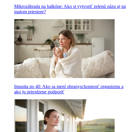
Mikrozáhrada na balkóne: Ako si vytvoriť zelenú oázu aj na
malom priestore?
Imunita po 40: Ako sa mení obranyschopnosť organizmu a
ako ju prirodzene podporiť