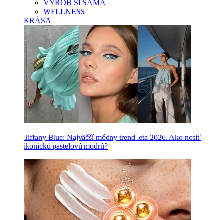
VYROB SI SAMA
WELLNESS
KRÁSA
Tiffany Blue: Najväčší módny trend leta 2026. Ako nosiť
ikonickú pastelovú modrú?