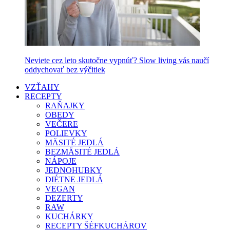
Neviete cez leto skutočne vypnúť? Slow living vás naučí
oddychovať bez výčitiek
VZŤAHY
RECEPTY
RAŇAJKY
OBEDY
VEČERE
POLIEVKY
MÄSITÉ JEDLÁ
BEZMÄSITÉ JEDLÁ
NÁPOJE
JEDNOHUBKY
DIÉTNE JEDLÁ
VEGAN
DEZERTY
RAW
KUCHÁRKY
RECEPTY ŠÉFKUCHÁROV