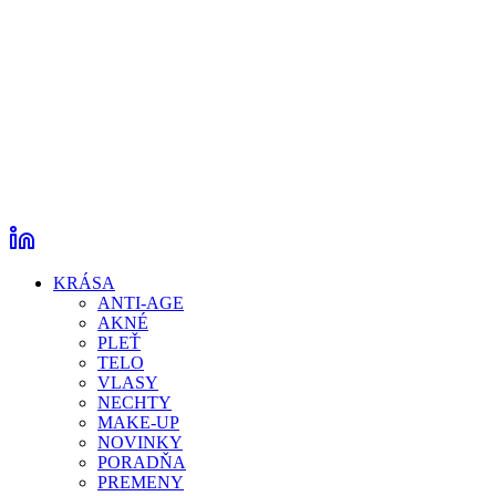
KRÁSA
ANTI-AGE
AKNÉ
PLEŤ
TELO
VLASY
NECHTY
MAKE-UP
NOVINKY
PORADŇA
PREMENY