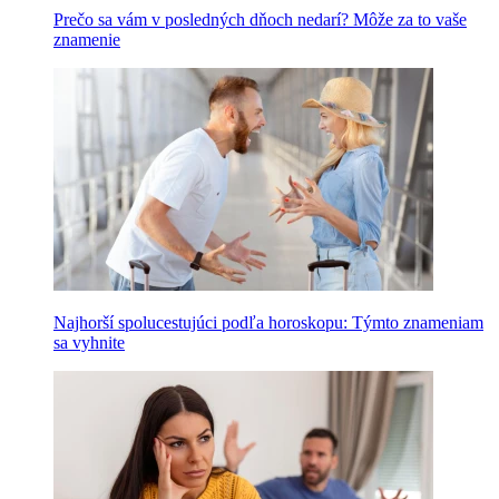
Prečo sa vám v posledných dňoch nedarí? Môže za to vaše
znamenie
Najhorší spolucestujúci podľa horoskopu: Týmto znameniam
sa vyhnite