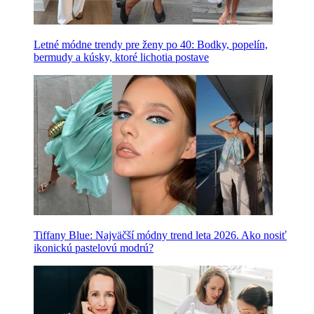
Letné módne trendy pre ženy po 40: Bodky, popelín,
bermudy a kúsky, ktoré lichotia postave
Tiffany Blue: Najväčší módny trend leta 2026. Ako nosiť
ikonickú pastelovú modrú?