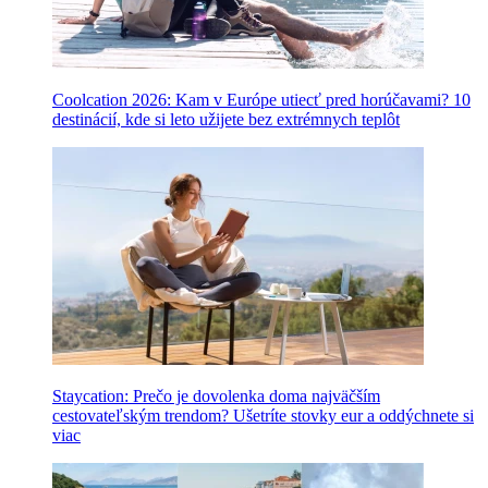
Coolcation 2026: Kam v Európe utiecť pred horúčavami? 10
destinácií, kde si leto užijete bez extrémnych teplôt
Staycation: Prečo je dovolenka doma najväčším
cestovateľským trendom? Ušetríte stovky eur a oddýchnete si
viac