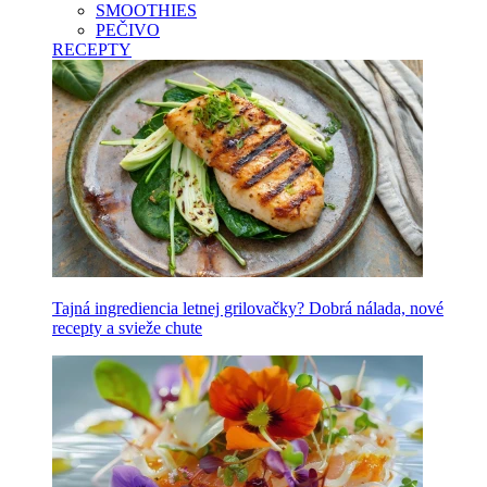
SMOOTHIES
PEČIVO
RECEPTY
Tajná ingrediencia letnej grilovačky? Dobrá nálada, nové
recepty a svieže chute