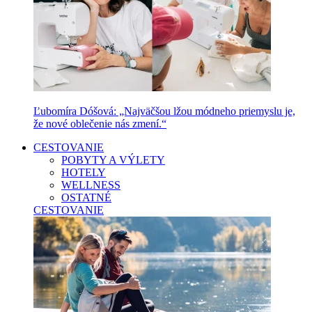
Ľubomíra Dóšová: „Najväčšou lžou módneho priemyslu je,
že nové oblečenie nás zmení.“
CESTOVANIE
POBYTY A VÝLETY
HOTELY
WELLNESS
OSTATNÉ
CESTOVANIE