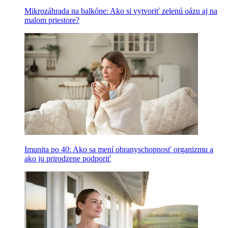
Mikrozáhrada na balkóne: Ako si vytvoriť zelenú oázu aj na
malom priestore?
Imunita po 40: Ako sa mení obranyschopnosť organizmu a
ako ju prirodzene podporiť