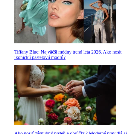
Tiffany Blue: Najväčší módny trend leta 2026. Ako nosiť
ikonickú pastelovú modrú?
Ako nosiť zásnubný prsteň a obrúčku? Moderné pravidlá aj