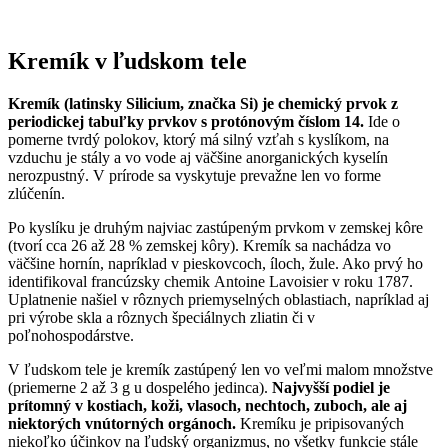
Kremík v ľudskom tele
Kremík (latinsky Silicium, značka Si) je chemický prvok z
periodickej tabuľky prvkov s protónovým číslom 14.
Ide o
pomerne tvrdý polokov, ktorý má silný vzťah s kyslíkom, na
vzduchu je stály a vo vode aj väčšine anorganických kyselín
nerozpustný. V prírode sa vyskytuje prevažne len vo forme
zlúčenín.
Po kyslíku je druhým najviac zastúpeným prvkom v zemskej kôre
(tvorí cca 26 až 28 % zemskej kôry). Kremík sa nachádza vo
väčšine hornín, napríklad v pieskovcoch, íloch, žule. Ako prvý ho
identifikoval francúzsky chemik Antoine Lavoisier v roku 1787.
Uplatnenie našiel v rôznych priemyselných oblastiach, napríklad aj
pri výrobe skla a rôznych špeciálnych zliatin či v
poľnohospodárstve.
V ľudskom tele je kremík zastúpený len vo veľmi malom množstve
(priemerne 2 až 3 g u dospelého jedinca).
Najvyšší podiel je
prítomný v kostiach, koži, vlasoch, nechtoch, zuboch, ale aj
niektorých vnútorných orgánoch.
Kremíku je pripisovaných
niekoľko účinkov na ľudský organizmus, no všetky funkcie stále