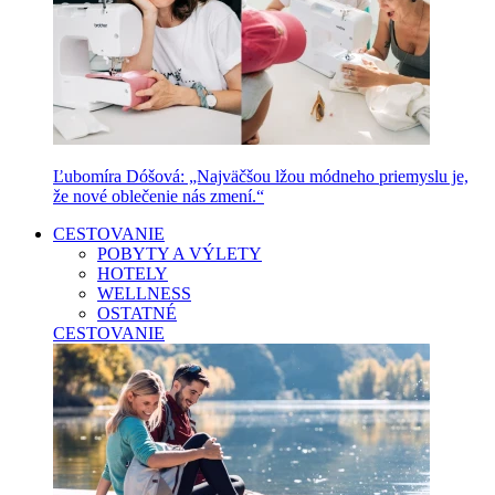
Ľubomíra Dóšová: „Najväčšou lžou módneho priemyslu je,
že nové oblečenie nás zmení.“
CESTOVANIE
POBYTY A VÝLETY
HOTELY
WELLNESS
OSTATNÉ
CESTOVANIE