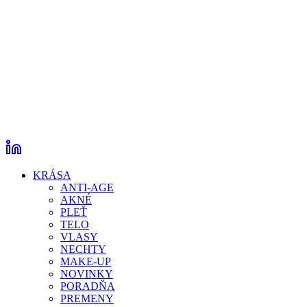
KRÁSA
ANTI-AGE
AKNÉ
PLEŤ
TELO
VLASY
NECHTY
MAKE-UP
NOVINKY
PORADŇA
PREMENY