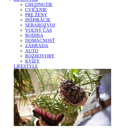
CHUDNUTIE
CVIČENIE
PRE ŽENY
INŠPIRÁCIE
SEBAROZVOJ
VOĽNÝ ČAS
RODINA
DOMÁCNOSŤ
ZÁHRADA
AUTO
ROZHOVORY
KVÍZY
LIFESTYLE