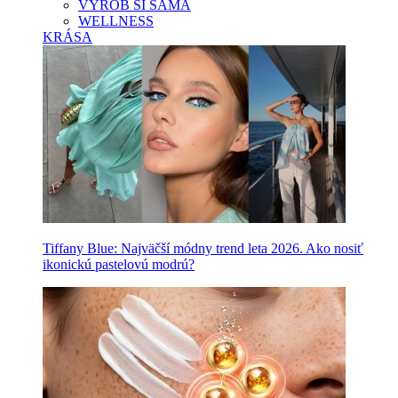
VYROB SI SAMA
WELLNESS
KRÁSA
Tiffany Blue: Najväčší módny trend leta 2026. Ako nosiť
ikonickú pastelovú modrú?