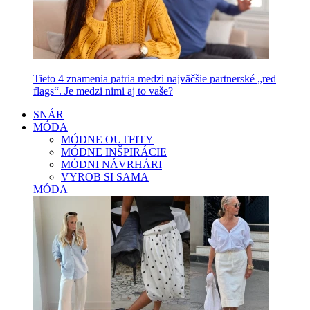
Tieto 4 znamenia patria medzi najväčšie partnerské „red
flags“. Je medzi nimi aj to vaše?
SNÁR
MÓDA
MÓDNE OUTFITY
MÓDNE INŠPIRÁCIE
MÓDNI NÁVRHÁRI
VYROB SI SAMA
MÓDA