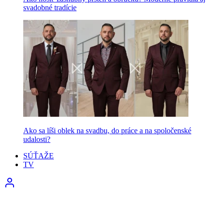
svadobné tradície
Ako sa líši oblek na svadbu, do práce a na spoločenské
udalosti?
SÚŤAŽE
TV