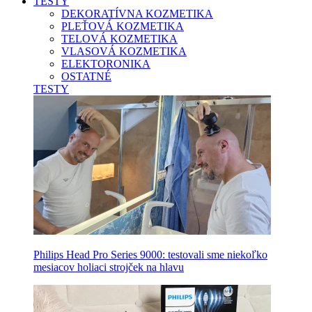
TESTY
DEKORATÍVNA KOZMETIKA
PLEŤOVÁ KOZMETIKA
TELOVÁ KOZMETIKA
VLASOVÁ KOZMETIKA
ELEKTORONIKA
OSTATNÉ
TESTY
Philips Head Pro Series 9000: testovali sme niekoľko
mesiacov holiaci strojček na hlavu