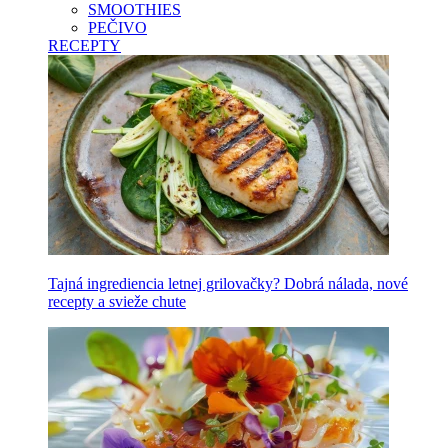
SMOOTHIES
PEČIVO
RECEPTY
Tajná ingrediencia letnej grilovačky? Dobrá nálada, nové
recepty a svieže chute