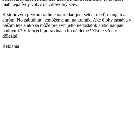
mať negatívny vplyv na zdravotný stav.
K stopovým prvkom radíme napríklad jód, selén, meď, mangán aj
chróm. No zabudnúť nemôžeme ani na kremík. Aké úlohy zastáva v
našom tele a ako sa môže prejaviť jeho nedostatok alebo naopak
nadbytok? V ktorých potravinách ho nájdeme? Zistite všetko
dôležité!
Reklama