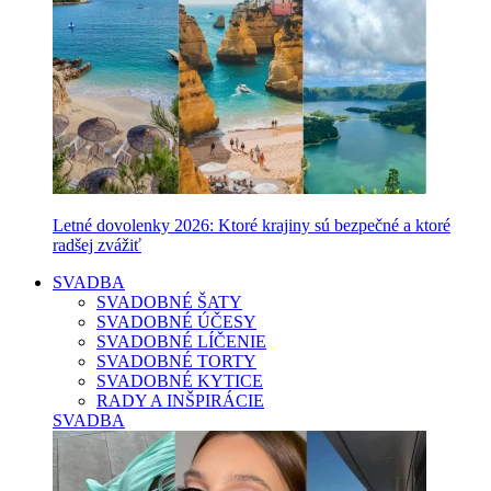
Letné dovolenky 2026: Ktoré krajiny sú bezpečné a ktoré
radšej zvážiť
SVADBA
SVADOBNÉ ŠATY
SVADOBNÉ ÚČESY
SVADOBNÉ LÍČENIE
SVADOBNÉ TORTY
SVADOBNÉ KYTICE
RADY A INŠPIRÁCIE
SVADBA