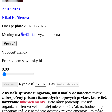
27.07.2023
Nikol Kaštierová
Dnes je
piatok
, 07.08.2026
Meniny má
Štefánia
- význam mena
Prehrať
Vypočuť článok
Pripravujem slovenský hlas...
0:00
--:--
Rýchlosť
Hlas
Zastaviť
Aby naše správne fungovalo, musí mať v dostatočnej miere
zabezpečený prísun rôznorodých stopových prvkov, ktoré tiež
nazývame
mikroelementy
.
Tieto látky potrebuje ľudský
organizmus len vo veľmi malej miere, ktorá však rozhodne nie je
zanedbateľná. Ak nemá telo dostatok mikroelementov, i to môže