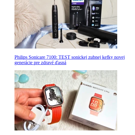
Philips Sonicare 7100: TEST sonickej zubnej kefky novej
generácie pre zdravé ďasná