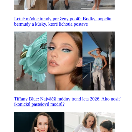
Letné módne trendy pre ženy po 40: Bodky, popelín,
bermudy a kúsky, ktoré lichotia postave
Tiffany Blue: Najväčší módny trend leta 2026. Ako nosiť
ikonickú pastelovú modrú?