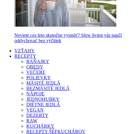
Neviete cez leto skutočne vypnúť? Slow living vás naučí
oddychovať bez výčitiek
VZŤAHY
RECEPTY
RAŇAJKY
OBEDY
VEČERE
POLIEVKY
MÄSITÉ JEDLÁ
BEZMÄSITÉ JEDLÁ
NÁPOJE
JEDNOHUBKY
DIÉTNE JEDLÁ
VEGAN
DEZERTY
RAW
KUCHÁRKY
RECEPTY ŠÉFKUCHÁROV