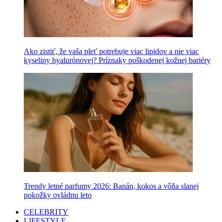
Ako zistiť, že vaša pleť potrebuje viac lipidov a nie viac
kyseliny hyalurónovej? Príznaky poškodenej kožnej bariéry
Trendy letné parfumy 2026: Banán, kokos a vôňa slanej
pokožky ovládnu leto
CELEBRITY
LIFESTYLE