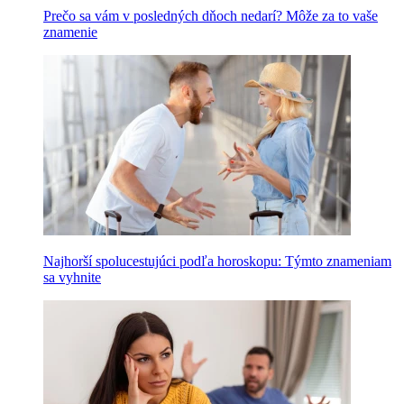
Prečo sa vám v posledných dňoch nedarí? Môže za to vaše
znamenie
Najhorší spolucestujúci podľa horoskopu: Týmto znameniam
sa vyhnite