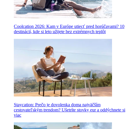
Coolcation 2026: Kam v Európe utiecť pred horúčavami? 10
destinácií, kde si leto užijete bez extrémnych teplôt
Staycation: Prečo je dovolenka doma najväčším
cestovateľským trendom? Ušetríte stovky eur a oddýchnete si
viac