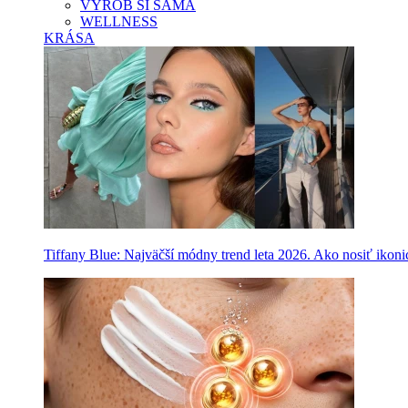
VYROB SI SAMA
WELLNESS
KRÁSA
Tiffany Blue: Najväčší módny trend leta 2026. Ako nosiť ikon