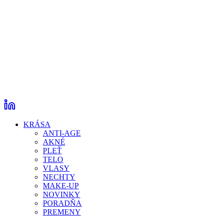
KRÁSA
ANTI-AGE
AKNÉ
PLEŤ
TELO
VLASY
NECHTY
MAKE-UP
NOVINKY
PORADŇA
PREMENY