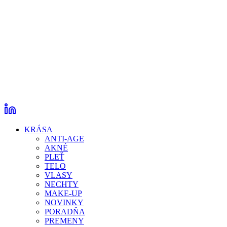
KRÁSA
ANTI-AGE
AKNÉ
PLEŤ
TELO
VLASY
NECHTY
MAKE-UP
NOVINKY
PORADŇA
PREMENY