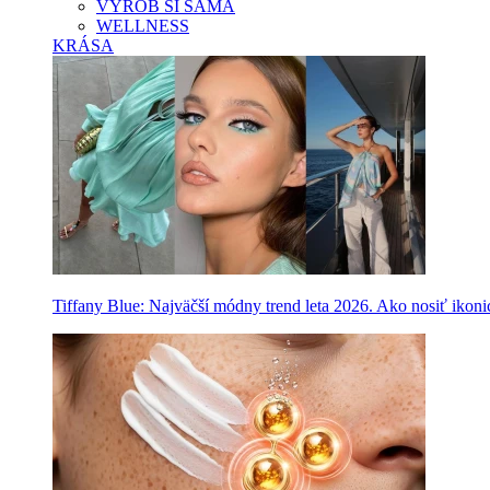
VYROB SI SAMA
WELLNESS
KRÁSA
Tiffany Blue: Najväčší módny trend leta 2026. Ako nosiť ikon