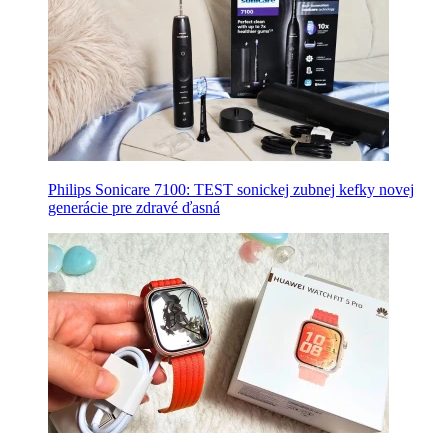
Philips Sonicare 7100: TEST sonickej zubnej kefky novej
generácie pre zdravé ďasná