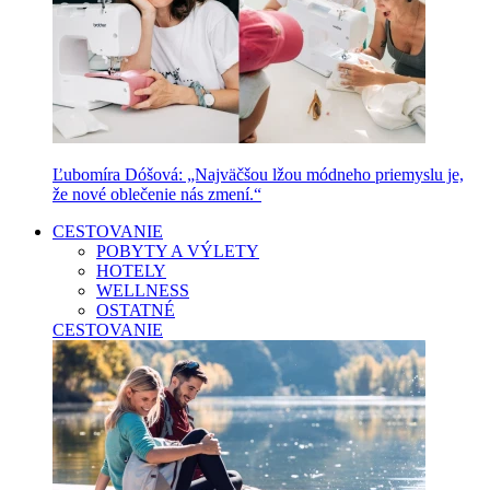
Ľubomíra Dóšová: „Najväčšou lžou módneho priemyslu je,
že nové oblečenie nás zmení.“
CESTOVANIE
POBYTY A VÝLETY
HOTELY
WELLNESS
OSTATNÉ
CESTOVANIE