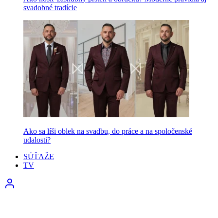
svadobné tradície
Ako sa líši oblek na svadbu, do práce a na spoločenské
udalosti?
SÚŤAŽE
TV