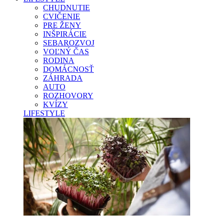
CHUDNUTIE
CVIČENIE
PRE ŽENY
INŠPIRÁCIE
SEBAROZVOJ
VOĽNÝ ČAS
RODINA
DOMÁCNOSŤ
ZÁHRADA
AUTO
ROZHOVORY
KVÍZY
LIFESTYLE