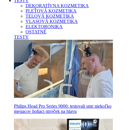
TESTY
DEKORATÍVNA KOZMETIKA
PLEŤOVÁ KOZMETIKA
TELOVÁ KOZMETIKA
VLASOVÁ KOZMETIKA
ELEKTORONIKA
OSTATNÉ
TESTY
Philips Head Pro Series 9000: testovali sme niekoľko
mesiacov holiaci strojček na hlavu