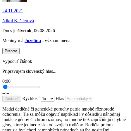
24.11.2021
Nikol Kaštierová
Dnes je
štvrtok
, 06.08.2026
Meniny má
Jozefína
- význam mena
Prehrať
Vypočuť článok
Pripravujem slovenský hlas...
0:00
--:--
Rýchlosť
Hlas
Zastaviť
Medzi dedičné či genetické poruchy patria mnohé rôznorodé
ochorenia. Tie sa môžu objaviť napríklad i v dôsledku náhodnej
mutácie génov či chromozómov, no mnohé tiež zapríčiňujú chybné
gény, ktoré jedinec získa od svojich rodičov. Rodičia pritom
nemusia byť chorí, v mnohých prípadoch sú iba nositeľmi