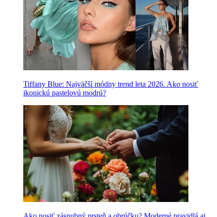
Tiffany Blue: Najväčší módny trend leta 2026. Ako nosiť
ikonickú pastelovú modrú?
Ako nosiť zásnubný prsteň a obrúčku? Moderné pravidlá aj