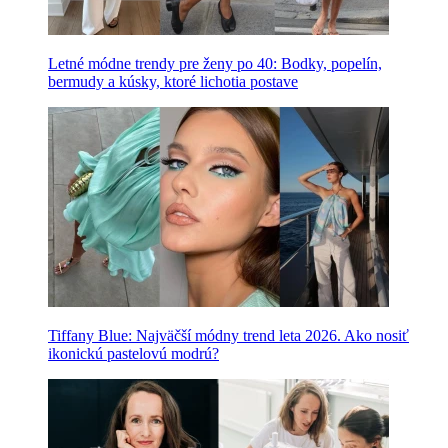
Letné módne trendy pre ženy po 40: Bodky, popelín,
bermudy a kúsky, ktoré lichotia postave
Tiffany Blue: Najväčší módny trend leta 2026. Ako nosiť
ikonickú pastelovú modrú?