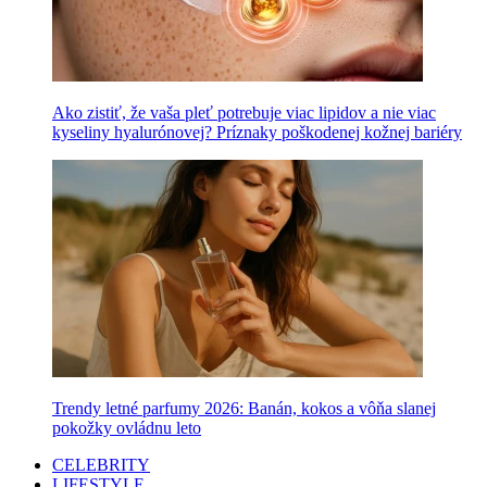
Ako zistiť, že vaša pleť potrebuje viac lipidov a nie viac
kyseliny hyalurónovej? Príznaky poškodenej kožnej bariéry
Trendy letné parfumy 2026: Banán, kokos a vôňa slanej
pokožky ovládnu leto
CELEBRITY
LIFESTYLE