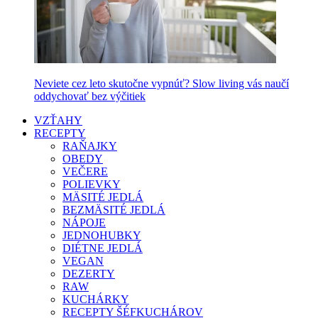
Neviete cez leto skutočne vypnúť? Slow living vás naučí
oddychovať bez výčitiek
VZŤAHY
RECEPTY
RAŇAJKY
OBEDY
VEČERE
POLIEVKY
MÄSITÉ JEDLÁ
BEZMÄSITÉ JEDLÁ
NÁPOJE
JEDNOHUBKY
DIÉTNE JEDLÁ
VEGAN
DEZERTY
RAW
KUCHÁRKY
RECEPTY ŠÉFKUCHÁROV