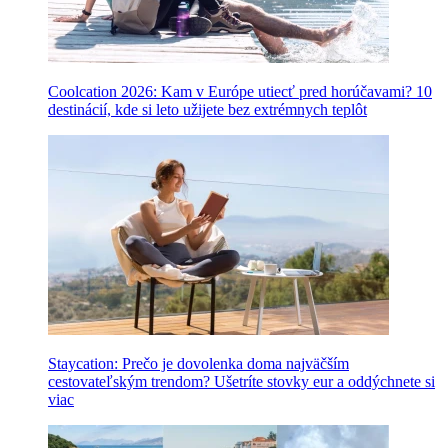
Coolcation 2026: Kam v Európe utiecť pred horúčavami? 10
destinácií, kde si leto užijete bez extrémnych teplôt
Staycation: Prečo je dovolenka doma najväčším
cestovateľským trendom? Ušetríte stovky eur a oddýchnete si
viac