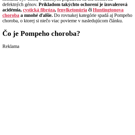
defektných génov.
Príkladom takýchto ochorení je izovalerová
acidémia,
cystická fibróza
,
fenylketonúria
či
Huntingtonova
choroba
a mnohé ďalšie.
Do rovnakej kategórie spadá aj Pompeho
choroba, o ktorej si niečo viac povieme v nasledujúcom článku.
Čo je Pompeho choroba?
Reklama