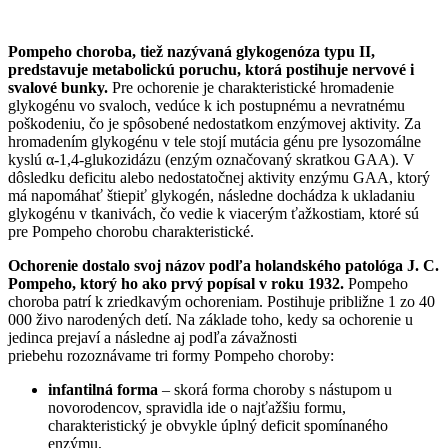
Pompeho choroba, tiež nazývaná glykogenóza typu II,
predstavuje metabolickú poruchu, ktorá postihuje nervové i
svalové bunky.
Pre ochorenie je charakteristické hromadenie
glykogénu vo svaloch, vedúce k ich postupnému a nevratnému
poškodeniu, čo je spôsobené nedostatkom enzýmovej aktivity. Za
hromadením glykogénu v tele stojí mutácia génu pre lysozomálne
kyslú α-1,4-glukozidázu (enzým označovaný skratkou GAA). V
dôsledku deficitu alebo nedostatočnej aktivity enzýmu GAA, ktorý
má napomáhať štiepiť glykogén, následne dochádza k ukladaniu
glykogénu v tkanivách, čo vedie k viacerým ťažkostiam, ktoré sú
pre Pompeho chorobu charakteristické.
Ochorenie dostalo svoj názov podľa holandského patológa J. C.
Pompeho, ktorý ho ako prvý popísal v roku 1932.
Pompeho
choroba patrí k zriedkavým ochoreniam. Postihuje približne 1 zo 40
000 živo narodených detí. Na základe toho, kedy sa ochorenie u
jedinca prejaví a následne aj podľa závažnosti
priebehu rozoznávame tri formy Pompeho choroby:
infantilná forma
– skorá forma choroby s nástupom u
novorodencov, spravidla ide o najťažšiu formu,
charakteristický je obvykle úplný deficit spomínaného
enzýmu,