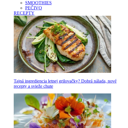
SMOOTHIES
PEČIVO
RECEPTY
Tajná ingrediencia letnej grilovačky? Dobrá nálada, nové
recepty a svieže chute