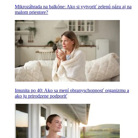
Mikrozáhrada na balkóne: Ako si vytvoriť zelenú oázu aj na
malom priestore?
Imunita po 40: Ako sa mení obranyschopnosť organizmu a
ako ju prirodzene podporiť