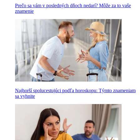
Prečo sa vám v posledných dňoch nedarí? Môže za to vaše
znamenie
Najhorší spolucestujúci podľa horoskopu: Týmto znameniam
sa vyhnite