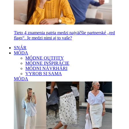
Tieto 4 znamenia patria medzi najväčšie partnerské „red
flags“. Je medzi nimi aj to vaše?
SNÁR
MÓDA
MÓDNE OUTFITY
MÓDNE INŠPIRÁCIE
MÓDNI NÁVRHÁRI
VYROB SI SAMA
MÓDA