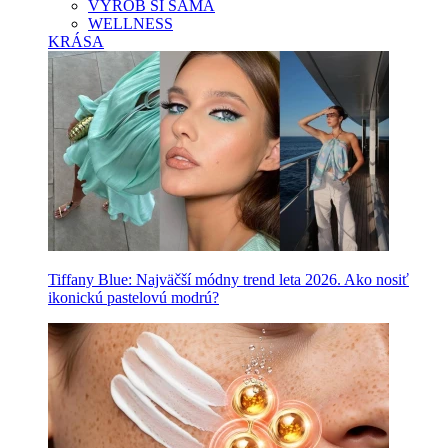
VYROB SI SAMA
WELLNESS
KRÁSA
Tiffany Blue: Najväčší módny trend leta 2026. Ako nosiť
ikonickú pastelovú modrú?