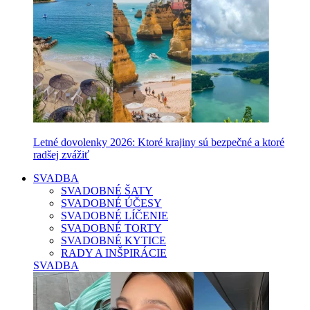
Letné dovolenky 2026: Ktoré krajiny sú bezpečné a ktoré
radšej zvážiť
SVADBA
SVADOBNÉ ŠATY
SVADOBNÉ ÚČESY
SVADOBNÉ LÍČENIE
SVADOBNÉ TORTY
SVADOBNÉ KYTICE
RADY A INŠPIRÁCIE
SVADBA