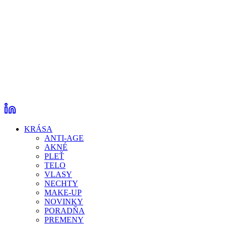
KRÁSA
ANTI-AGE
AKNÉ
PLEŤ
TELO
VLASY
NECHTY
MAKE-UP
NOVINKY
PORADŇA
PREMENY