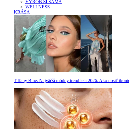
VYROB SI SAMA
WELLNESS
KRÁSA
Tiffany Blue: Najväčší módny trend leta 2026. Ako nosiť ikon