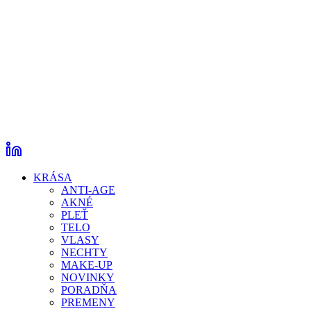
KRÁSA
ANTI-AGE
AKNÉ
PLEŤ
TELO
VLASY
NECHTY
MAKE-UP
NOVINKY
PORADŇA
PREMENY