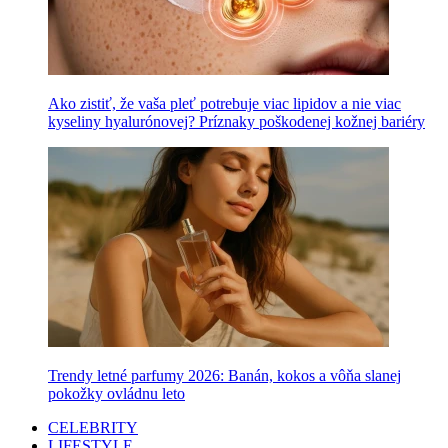
Ako zistiť, že vaša pleť potrebuje viac lipidov a nie viac
kyseliny hyalurónovej? Príznaky poškodenej kožnej bariéry
Trendy letné parfumy 2026: Banán, kokos a vôňa slanej
pokožky ovládnu leto
CELEBRITY
LIFESTYLE