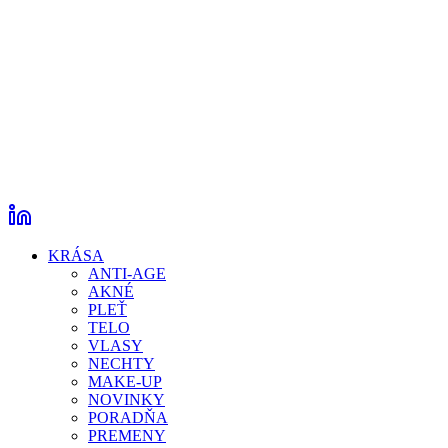
KRÁSA
ANTI-AGE
AKNÉ
PLEŤ
TELO
VLASY
NECHTY
MAKE-UP
NOVINKY
PORADŇA
PREMENY