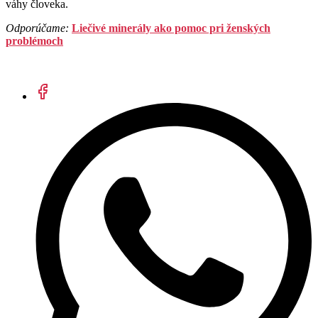
váhy človeka.
Odporúčame:
Liečivé minerály ako pomoc pri ženských
problémoch