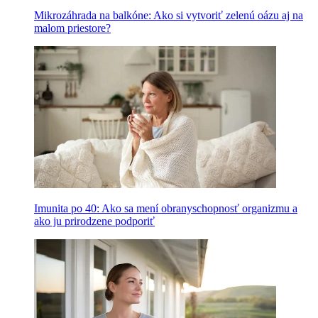
Mikrozáhrada na balkóne: Ako si vytvoriť zelenú oázu aj na
malom priestore?
Imunita po 40: Ako sa mení obranyschopnosť organizmu a
ako ju prirodzene podporiť