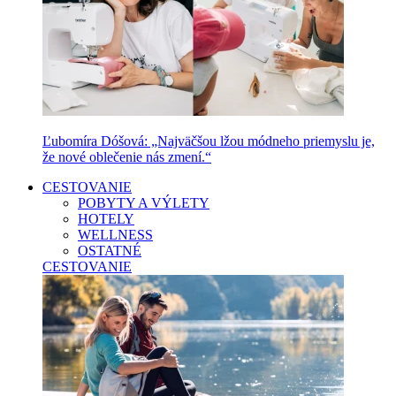
Ľubomíra Dóšová: „Najväčšou lžou módneho priemyslu je,
že nové oblečenie nás zmení.“
CESTOVANIE
POBYTY A VÝLETY
HOTELY
WELLNESS
OSTATNÉ
CESTOVANIE