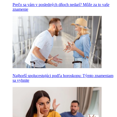
Prečo sa vám v posledných dňoch nedarí? Môže za to vaše
znamenie
Najhorší spolucestujúci podľa horoskopu: Týmto znameniam
sa vyhnite