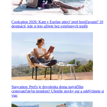
Coolcation 2026: Kam v Európe utiecť pred horúčavami? 10
destinácií, kde si leto užijete bez extrémnych teplôt
Staycation: Prečo je dovolenka doma najväčším
cestovateľským trendom? Ušetríte stovky eur a oddýchnete si
viac