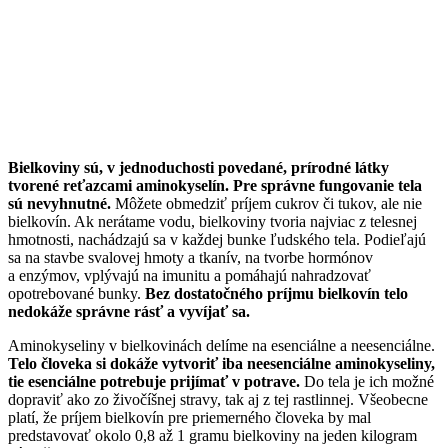
Bielkoviny sú, v jednoduchosti povedané, prírodné látky
tvorené reťazcami aminokyselín. Pre správne fungovanie tela
sú nevyhnutné.
Môžete obmedziť príjem cukrov či tukov, ale nie
bielkovín. Ak nerátame vodu, bielkoviny tvoria najviac z telesnej
hmotnosti, nachádzajú sa v každej bunke ľudského tela. Podieľajú
sa na stavbe svalovej hmoty a tkanív, na tvorbe hormónov
a enzýmov, vplývajú na imunitu a pomáhajú nahradzovať
opotrebované bunky.
Bez dostatočného príjmu bielkovín telo
nedokáže správne rásť a vyvíjať sa.
Aminokyseliny v bielkovinách delíme na esenciálne a neesenciálne.
Telo človeka si dokáže vytvoriť iba neesenciálne aminokyseliny,
tie esenciálne potrebuje prijímať v potrave.
Do tela je ich možné
dopraviť ako zo živočíšnej stravy, tak aj z tej rastlinnej. Všeobecne
platí, že príjem bielkovín pre priemerného človeka by mal
predstavovať okolo 0,8 až 1 gramu bielkoviny na jeden kilogram