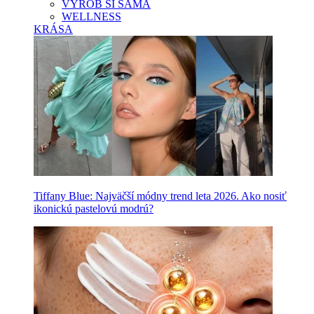
VYROB SI SAMA
WELLNESS
KRÁSA
Tiffany Blue: Najväčší módny trend leta 2026. Ako nosiť
ikonickú pastelovú modrú?