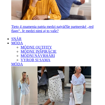
Tieto 4 znamenia patria medzi najväčšie partnerské „red
flags“. Je medzi nimi aj to vaše?
SNÁR
MÓDA
MÓDNE OUTFITY
MÓDNE INŠPIRÁCIE
MÓDNI NÁVRHÁRI
VYROB SI SAMA
MÓDA