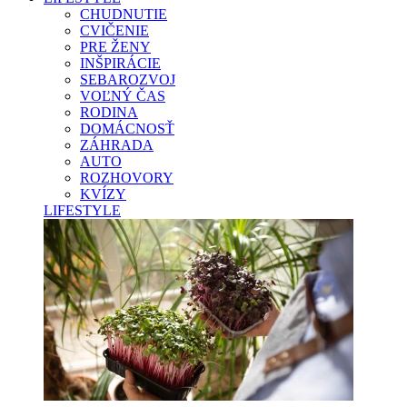
CHUDNUTIE
CVIČENIE
PRE ŽENY
INŠPIRÁCIE
SEBAROZVOJ
VOĽNÝ ČAS
RODINA
DOMÁCNOSŤ
ZÁHRADA
AUTO
ROZHOVORY
KVÍZY
LIFESTYLE