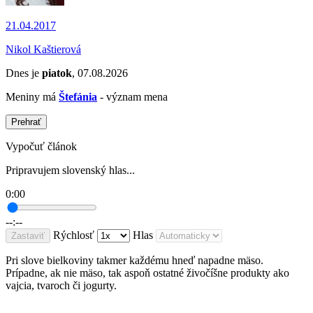
21.04.2017
Nikol Kaštierová
Dnes je
piatok
, 07.08.2026
Meniny má
Štefánia
- význam mena
Prehrať
Vypočuť článok
Pripravujem slovenský hlas...
0:00
--:--
Rýchlosť
Hlas
Zastaviť
Pri slove bielkoviny takmer každému hneď napadne mäso.
Prípadne, ak nie mäso, tak aspoň ostatné živočíšne produkty ako
vajcia, tvaroch či jogurty.