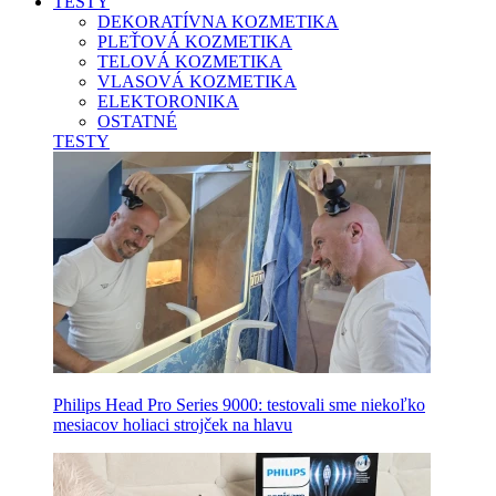
TESTY
DEKORATÍVNA KOZMETIKA
PLEŤOVÁ KOZMETIKA
TELOVÁ KOZMETIKA
VLASOVÁ KOZMETIKA
ELEKTORONIKA
OSTATNÉ
TESTY
Philips Head Pro Series 9000: testovali sme niekoľko
mesiacov holiaci strojček na hlavu