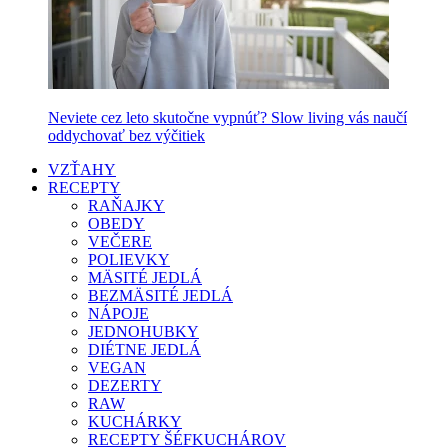
Neviete cez leto skutočne vypnúť? Slow living vás naučí
oddychovať bez výčitiek
VZŤAHY
RECEPTY
RAŇAJKY
OBEDY
VEČERE
POLIEVKY
MÄSITÉ JEDLÁ
BEZMÄSITÉ JEDLÁ
NÁPOJE
JEDNOHUBKY
DIÉTNE JEDLÁ
VEGAN
DEZERTY
RAW
KUCHÁRKY
RECEPTY ŠÉFKUCHÁROV