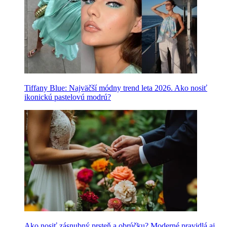
Tiffany Blue: Najväčší módny trend leta 2026. Ako nosiť
ikonickú pastelovú modrú?
Ako nosiť zásnubný prsteň a obrúčku? Moderné pravidlá aj