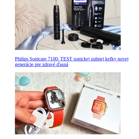
Philips Sonicare 7100: TEST sonickej zubnej kefky novej
generácie pre zdravé ďasná