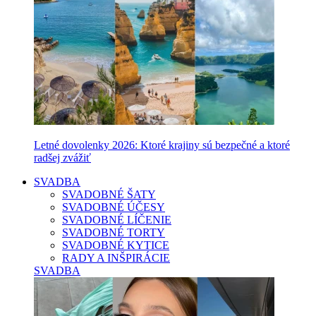
Letné dovolenky 2026: Ktoré krajiny sú bezpečné a ktoré
radšej zvážiť
SVADBA
SVADOBNÉ ŠATY
SVADOBNÉ ÚČESY
SVADOBNÉ LÍČENIE
SVADOBNÉ TORTY
SVADOBNÉ KYTICE
RADY A INŠPIRÁCIE
SVADBA