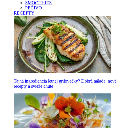
SMOOTHIES
PEČIVO
RECEPTY
Tajná ingrediencia letnej grilovačky? Dobrá nálada, nové
recepty a svieže chute