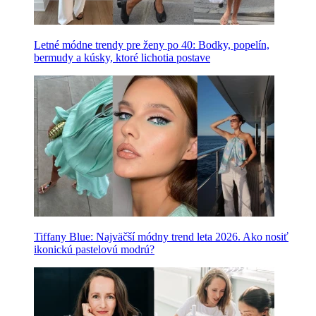
Letné módne trendy pre ženy po 40: Bodky, popelín,
bermudy a kúsky, ktoré lichotia postave
Tiffany Blue: Najväčší módny trend leta 2026. Ako nosiť
ikonickú pastelovú modrú?