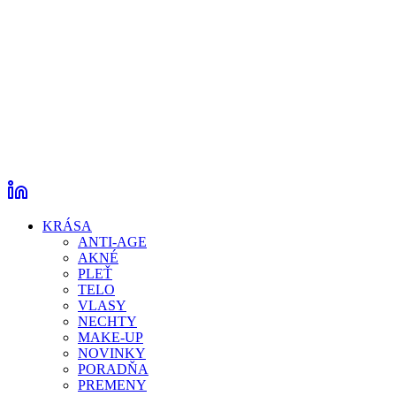
KRÁSA
ANTI-AGE
AKNÉ
PLEŤ
TELO
VLASY
NECHTY
MAKE-UP
NOVINKY
PORADŇA
PREMENY