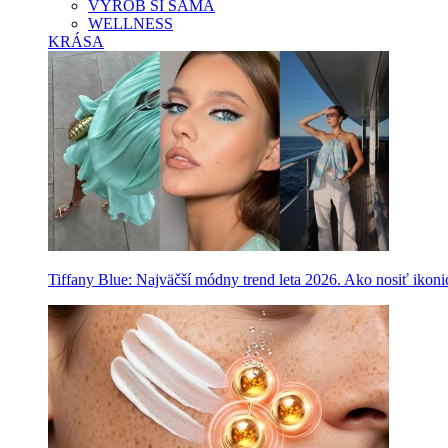
VYROB SI SAMA
WELLNESS
KRÁSA
Tiffany Blue: Najväčší módny trend leta 2026. Ako nosiť ikon