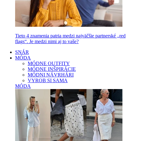
Tieto 4 znamenia patria medzi najväčšie partnerské „red
flags“. Je medzi nimi aj to vaše?
SNÁR
MÓDA
MÓDNE OUTFITY
MÓDNE INŠPIRÁCIE
MÓDNI NÁVRHÁRI
VYROB SI SAMA
MÓDA