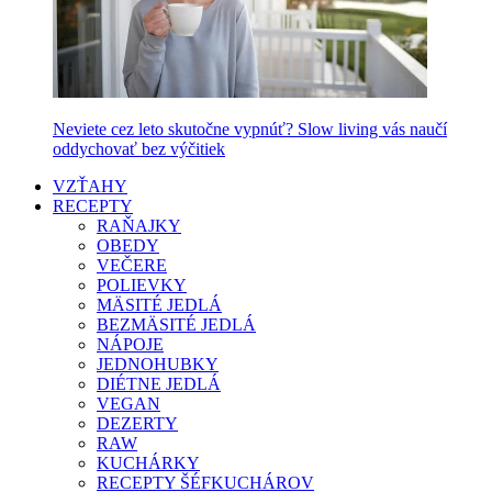
Neviete cez leto skutočne vypnúť? Slow living vás naučí
oddychovať bez výčitiek
VZŤAHY
RECEPTY
RAŇAJKY
OBEDY
VEČERE
POLIEVKY
MÄSITÉ JEDLÁ
BEZMÄSITÉ JEDLÁ
NÁPOJE
JEDNOHUBKY
DIÉTNE JEDLÁ
VEGAN
DEZERTY
RAW
KUCHÁRKY
RECEPTY ŠÉFKUCHÁROV