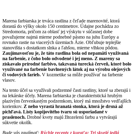
Marena farbiarska je trváca rastlina z čeľade marenovité, ktorá
dorastá do výšky okolo 150 centimetrov. Údajne pochádza zo
Stredomoria, pričom za oblasť jej výskytu v súčasnej dobe
považujeme najmä mierne podnebné pásmo na juhu Európy a
rovnako rastie na viacerých územiach Ázie. Obľubuje teplejšie
stanovištia s dostatkom slnka a ľahšou, mierne vlhkou pôdou.
Zaujímavosťou je, že táto rastlina bola od nepamäti využívaná
na farbenie, z čoho bolo odvodené i jej meno. Z mareny sa
získavalo prírodné farbivo, takzvaná turecká červeň, ktoré bolo
využívané na farbenie bavlnených látok aj na výrobu olejových
či vodových farieb.
V kozmetike sa môže používať na farbenie
vlasov.
Na tento účel sa využívali podzemné časti rastliny, ktoré sa zberajú i
na lekárske účely. Marena farbiarska je charakteristická hrubým
plazivým červenkastým podzemkom, ktorý má množstvo vedľajších
korienkov.
Z neho vyrastá hranatá stonka, ktorá je drsná až
pichľavá. Listy kopijovitého tvaru sú usporiadané v
praslenoch.
Drobné kvety majú žltozelenú farbu a vytvárajú
súkvetie okolík.
Bude vás zaujímať:
Rýchle recepty z kuraťa: Tri skvelé jedlá