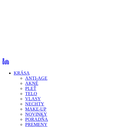
KRÁSA
ANTI-AGE
AKNÉ
PLEŤ
TELO
VLASY
NECHTY
MAKE-UP
NOVINKY
PORADŇA
PREMENY