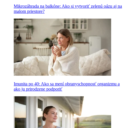
Mikrozáhrada na balkóne: Ako si vytvoriť zelenú oázu aj na
malom priestore?
Imunita po 40: Ako sa mení obranyschopnosť organizmu a
ako ju prirodzene podporiť