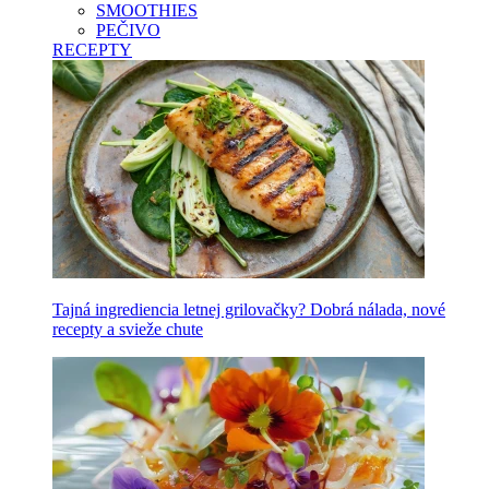
SMOOTHIES
PEČIVO
RECEPTY
Tajná ingrediencia letnej grilovačky? Dobrá nálada, nové
recepty a svieže chute