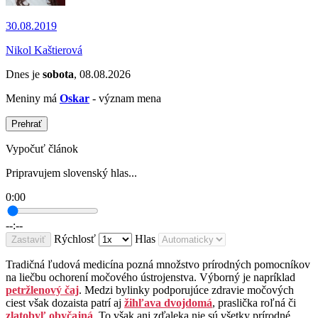
30.08.2019
Nikol Kaštierová
Dnes je
sobota
, 08.08.2026
Meniny má
Oskar
- význam mena
Prehrať
Vypočuť článok
Pripravujem slovenský hlas...
0:00
--:--
Rýchlosť
Hlas
Zastaviť
Tradičná ľudová medicína pozná množstvo prírodných pomocníkov
na liečbu ochorení močového ústrojenstva. Výborný je napríklad
petržlenový čaj
. Medzi bylinky podporujúce zdravie močových
ciest však dozaista patrí aj
žihľava dvojdomá
, praslička roľná či
zlatobyľ obyčajná
. To však ani zďaleka nie sú všetky prírodné