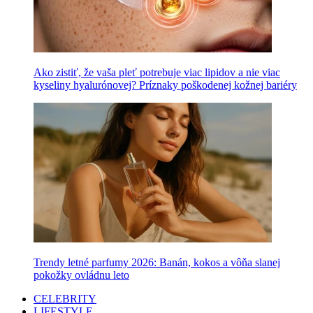
Ako zistiť, že vaša pleť potrebuje viac lipidov a nie viac
kyseliny hyalurónovej? Príznaky poškodenej kožnej bariéry
Trendy letné parfumy 2026: Banán, kokos a vôňa slanej
pokožky ovládnu leto
CELEBRITY
LIFESTYLE