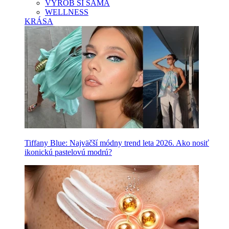
VYROB SI SAMA
WELLNESS
KRÁSA
Tiffany Blue: Najväčší módny trend leta 2026. Ako nosiť
ikonickú pastelovú modrú?