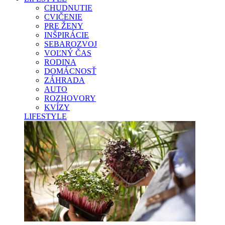
CHUDNUTIE
CVIČENIE
PRE ŽENY
INŠPIRÁCIE
SEBAROZVOJ
VOĽNÝ ČAS
RODINA
DOMÁCNOSŤ
ZÁHRADA
AUTO
ROZHOVORY
KVÍZY
LIFESTYLE