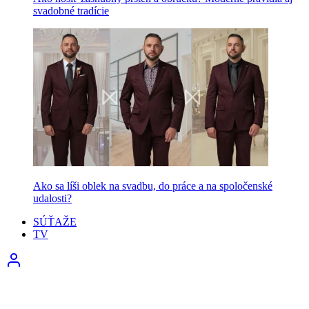
svadobné tradície
Ako sa líši oblek na svadbu, do práce a na spoločenské
udalosti?
SÚŤAŽE
TV