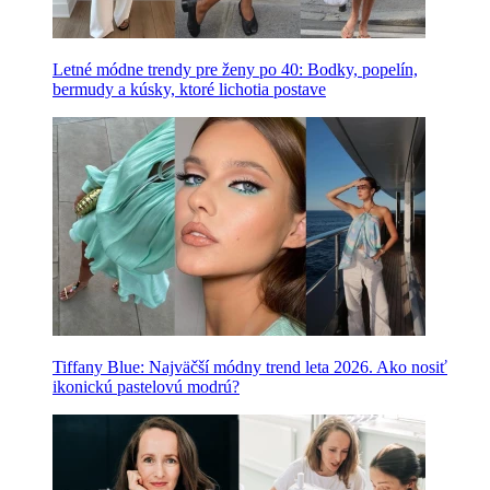
Letné módne trendy pre ženy po 40: Bodky, popelín,
bermudy a kúsky, ktoré lichotia postave
Tiffany Blue: Najväčší módny trend leta 2026. Ako nosiť
ikonickú pastelovú modrú?