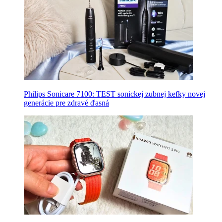
Philips Sonicare 7100: TEST sonickej zubnej kefky novej
generácie pre zdravé ďasná