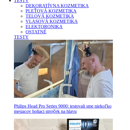
TESTY
DEKORATÍVNA KOZMETIKA
PLEŤOVÁ KOZMETIKA
TELOVÁ KOZMETIKA
VLASOVÁ KOZMETIKA
ELEKTORONIKA
OSTATNÉ
TESTY
Philips Head Pro Series 9000: testovali sme niekoľko
mesiacov holiaci strojček na hlavu