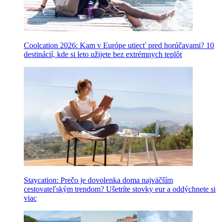
Coolcation 2026: Kam v Európe utiecť pred horúčavami? 10
destinácií, kde si leto užijete bez extrémnych teplôt
Staycation: Prečo je dovolenka doma najväčším
cestovateľským trendom? Ušetríte stovky eur a oddýchnete si
viac