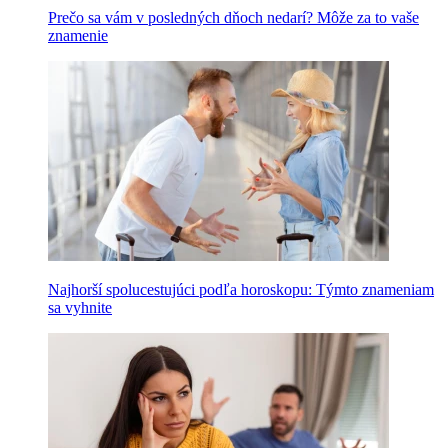
Prečo sa vám v posledných dňoch nedarí? Môže za to vaše
znamenie
Najhorší spolucestujúci podľa horoskopu: Týmto znameniam
sa vyhnite