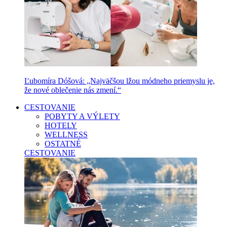
Ľubomíra Dóšová: „Najväčšou lžou módneho priemyslu je,
že nové oblečenie nás zmení.“
CESTOVANIE
POBYTY A VÝLETY
HOTELY
WELLNESS
OSTATNÉ
CESTOVANIE