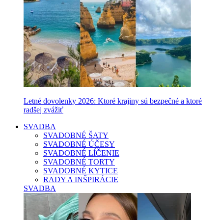
Letné dovolenky 2026: Ktoré krajiny sú bezpečné a ktoré
radšej zvážiť
SVADBA
SVADOBNÉ ŠATY
SVADOBNÉ ÚČESY
SVADOBNÉ LÍČENIE
SVADOBNÉ TORTY
SVADOBNÉ KYTICE
RADY A INŠPIRÁCIE
SVADBA