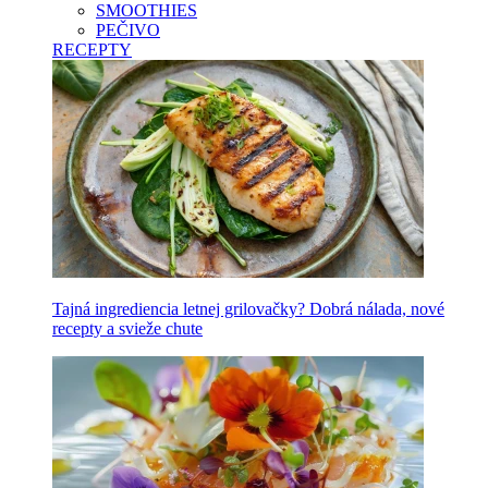
SMOOTHIES
PEČIVO
RECEPTY
Tajná ingrediencia letnej grilovačky? Dobrá nálada, nové
recepty a svieže chute