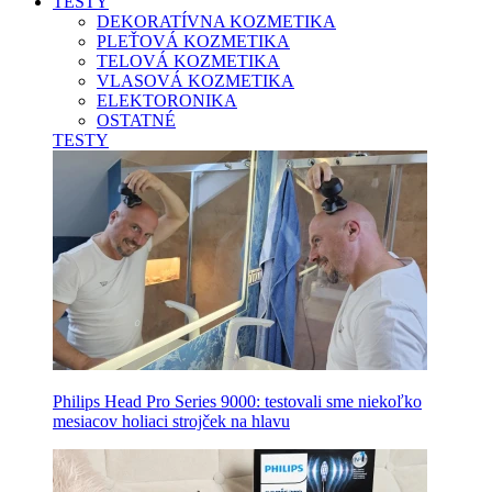
TESTY
DEKORATÍVNA KOZMETIKA
PLEŤOVÁ KOZMETIKA
TELOVÁ KOZMETIKA
VLASOVÁ KOZMETIKA
ELEKTORONIKA
OSTATNÉ
TESTY
Philips Head Pro Series 9000: testovali sme niekoľko
mesiacov holiaci strojček na hlavu