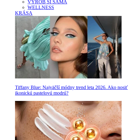
VYROB SI SAMA
WELLNESS
KRÁSA
Tiffany Blue: Najväčší módny trend leta 2026. Ako nosiť
ikonickú pastelovú modrú?