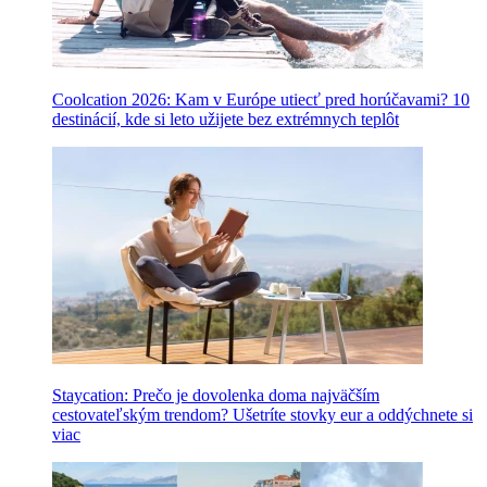
Coolcation 2026: Kam v Európe utiecť pred horúčavami? 10
destinácií, kde si leto užijete bez extrémnych teplôt
Staycation: Prečo je dovolenka doma najväčším
cestovateľským trendom? Ušetríte stovky eur a oddýchnete si
viac