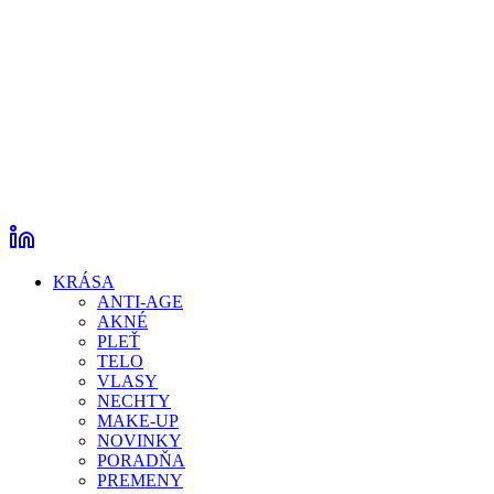
KRÁSA
ANTI-AGE
AKNÉ
PLEŤ
TELO
VLASY
NECHTY
MAKE-UP
NOVINKY
PORADŇA
PREMENY