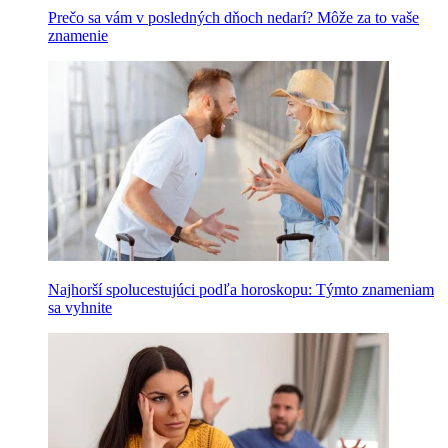
Prečo sa vám v posledných dňoch nedarí? Môže za to vaše
znamenie
Najhorší spolucestujúci podľa horoskopu: Týmto znameniam
sa vyhnite