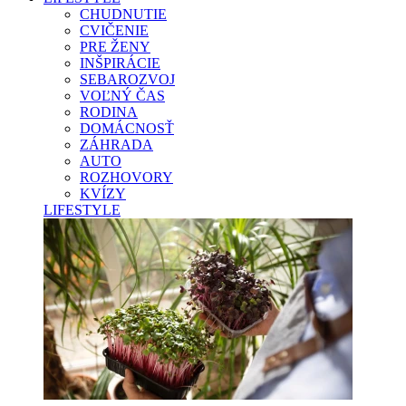
CHUDNUTIE
CVIČENIE
PRE ŽENY
INŠPIRÁCIE
SEBAROZVOJ
VOĽNÝ ČAS
RODINA
DOMÁCNOSŤ
ZÁHRADA
AUTO
ROZHOVORY
KVÍZY
LIFESTYLE