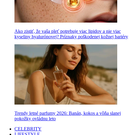
Ako zistiť, že vaša pleť potrebuje viac lipidov a nie viac
kyseliny hyalurónovej? Príznaky poškodenej kožnej bariéry
Trendy letné parfumy 2026: Banán, kokos a vôňa slanej
pokožky ovládnu leto
CELEBRITY
LIFESTYLE