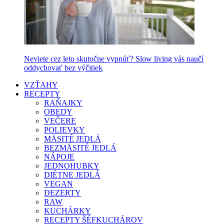
Neviete cez leto skutočne vypnúť? Slow living vás naučí
oddychovať bez výčitiek
VZŤAHY
RECEPTY
RAŇAJKY
OBEDY
VEČERE
POLIEVKY
MÄSITÉ JEDLÁ
BEZMÄSITÉ JEDLÁ
NÁPOJE
JEDNOHUBKY
DIÉTNE JEDLÁ
VEGAN
DEZERTY
RAW
KUCHÁRKY
RECEPTY ŠÉFKUCHÁROV