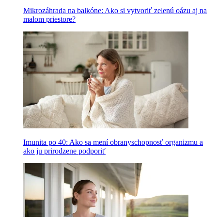
Mikrozáhrada na balkóne: Ako si vytvoriť zelenú oázu aj na
malom priestore?
Imunita po 40: Ako sa mení obranyschopnosť organizmu a
ako ju prirodzene podporiť