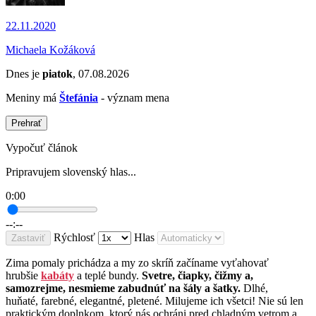
22.11.2020
Michaela Kožáková
Dnes je
piatok
, 07.08.2026
Meniny má
Štefánia
- význam mena
Prehrať
Vypočuť článok
Pripravujem slovenský hlas...
0:00
--:--
Rýchlosť
Hlas
Zastaviť
Zima pomaly prichádza a my zo skríň začíname vyťahovať
hrubšie
kabáty
a teplé bundy.
Svetre, čiapky, čižmy a,
samozrejme, nesmieme zabudnúť na šály a šatky.
Dlhé,
huňaté, farebné, elegantné, pletené. Milujeme ich všetci! Nie sú len
praktickým doplnkom, ktorý nás ochráni pred chladným vetrom a