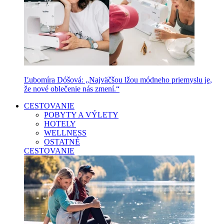
Ľubomíra Dóšová: „Najväčšou lžou módneho priemyslu je,
že nové oblečenie nás zmení.“
CESTOVANIE
POBYTY A VÝLETY
HOTELY
WELLNESS
OSTATNÉ
CESTOVANIE