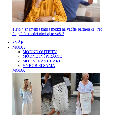
Tieto 4 znamenia patria medzi najväčšie partnerské „red
flags“. Je medzi nimi aj to vaše?
SNÁR
MÓDA
MÓDNE OUTFITY
MÓDNE INŠPIRÁCIE
MÓDNI NÁVRHÁRI
VYROB SI SAMA
MÓDA