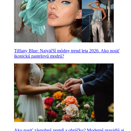
Tiffany Blue: Najväčší módny trend leta 2026. Ako nosiť
ikonickú pastelovú modrú?
Ako nosiť zásnubný prsteň a obrúčku? Moderné pravidlá aj