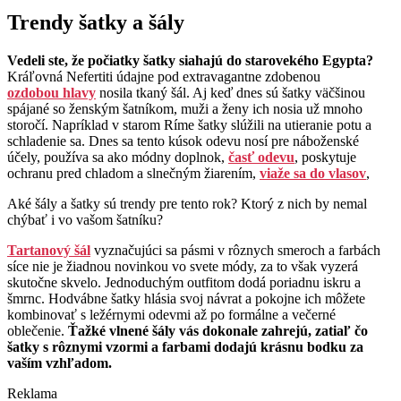
Trendy šatky a šály
Vedeli ste, že počiatky šatky siahajú do starovekého Egypta?
Kráľovná Nefertiti údajne pod extravagantne zdobenou
ozdobou hlavy
nosila tkaný šál. Aj keď dnes sú šatky väčšinou
spájané so ženským šatníkom, muži a ženy ich nosia už mnoho
storočí. Napríklad v starom Ríme šatky slúžili na utieranie potu a
schladenie sa. Dnes sa tento kúsok odevu nosí pre náboženské
účely, používa sa ako módny doplnok,
časť odevu
, poskytuje
ochranu pred chladom a slnečným žiarením,
viaže sa do vlasov
,
Aké šály a šatky sú trendy pre tento rok? Ktorý z nich by nemal
chýbať i vo vašom šatníku?
Tartanový šál
vyznačujúci sa pásmi v rôznych smeroch a farbách
síce nie je žiadnou novinkou vo svete módy, za to však vyzerá
skutočne skvelo. Jednoduchým outfitom dodá poriadnu iskru a
šmrnc. Hodvábne šatky hlásia svoj návrat a pokojne ich môžete
kombinovať s ležérnymi odevmi až po formálne a večerné
oblečenie.
Ťažké vlnené šály vás dokonale zahrejú, zatiaľ čo
šatky s rôznymi vzormi a farbami dodajú krásnu bodku za
vaším vzhľadom.
Reklama