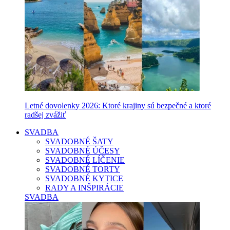
Letné dovolenky 2026: Ktoré krajiny sú bezpečné a ktoré
radšej zvážiť
SVADBA
SVADOBNÉ ŠATY
SVADOBNÉ ÚČESY
SVADOBNÉ LÍČENIE
SVADOBNÉ TORTY
SVADOBNÉ KYTICE
RADY A INŠPIRÁCIE
SVADBA