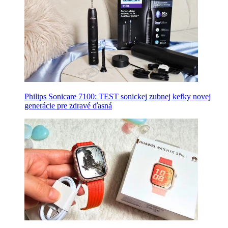
Philips Sonicare 7100: TEST sonickej zubnej kefky novej
generácie pre zdravé ďasná