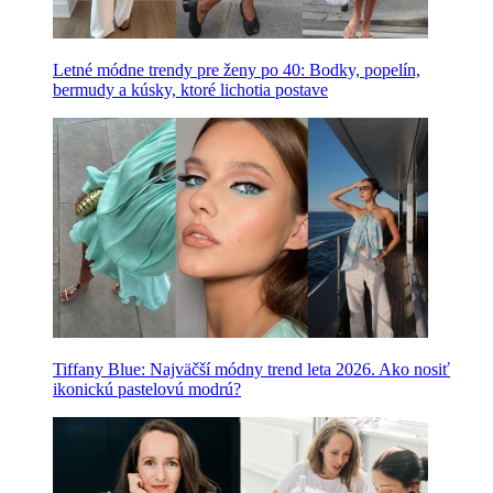
Letné módne trendy pre ženy po 40: Bodky, popelín,
bermudy a kúsky, ktoré lichotia postave
Tiffany Blue: Najväčší módny trend leta 2026. Ako nosiť
ikonickú pastelovú modrú?