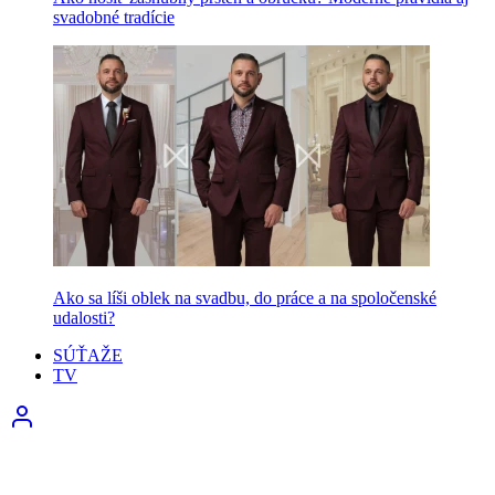
svadobné tradície
Ako sa líši oblek na svadbu, do práce a na spoločenské
udalosti?
SÚŤAŽE
TV