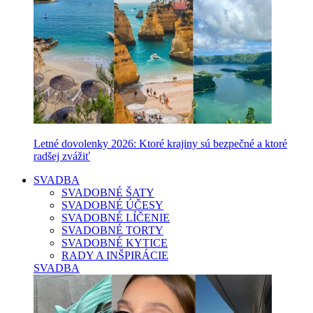
Letné dovolenky 2026: Ktoré krajiny sú bezpečné a ktoré
radšej zvážiť
SVADBA
SVADOBNÉ ŠATY
SVADOBNÉ ÚČESY
SVADOBNÉ LÍČENIE
SVADOBNÉ TORTY
SVADOBNÉ KYTICE
RADY A INŠPIRÁCIE
SVADBA