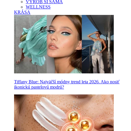
VYROB SI SAMA
WELLNESS
KRÁSA
Tiffany Blue: Najväčší módny trend leta 2026. Ako nosiť
ikonickú pastelovú modrú?