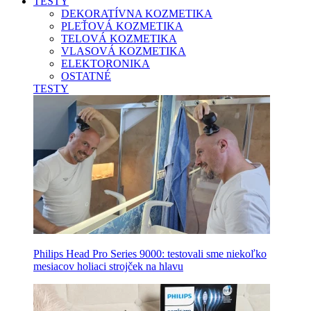
TESTY
DEKORATÍVNA KOZMETIKA
PLEŤOVÁ KOZMETIKA
TELOVÁ KOZMETIKA
VLASOVÁ KOZMETIKA
ELEKTORONIKA
OSTATNÉ
TESTY
Philips Head Pro Series 9000: testovali sme niekoľko
mesiacov holiaci strojček na hlavu