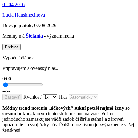
01.04.2016
Lucia Hausknechtová
Dnes je
piatok
, 07.08.2026
Meniny má
Štefánia
- význam mena
Prehrať
Vypočuť článok
Pripravujem slovenský hlas...
0:00
--:--
Rýchlosť
Hlas
Zastaviť
Módny trend nosenia „áčkových“ sukní poteší najmä ženy so
širšími bokmi,
ktorým tento strih pristane najviac. Veľmi
jednoducho zamaskujete väčší zadok či širšie stehná a zároveň
upozorníte na svoj úzky pás. Ďalším pozitívom je zvýraznenie vašej
ženskosti.