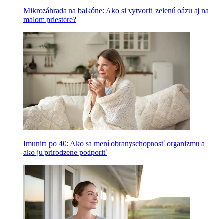
Mikrozáhrada na balkóne: Ako si vytvoriť zelenú oázu aj na
malom priestore?
Imunita po 40: Ako sa mení obranyschopnosť organizmu a
ako ju prirodzene podporiť