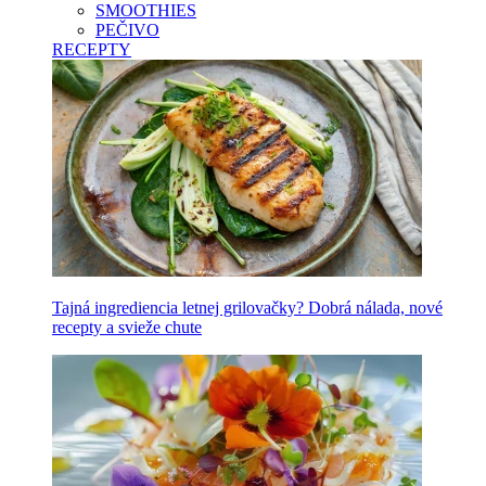
SMOOTHIES
PEČIVO
RECEPTY
Tajná ingrediencia letnej grilovačky? Dobrá nálada, nové
recepty a svieže chute