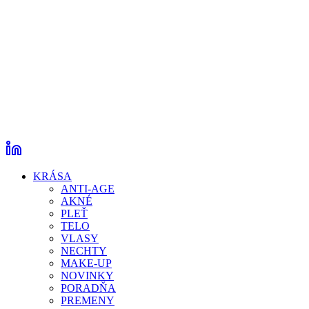
KRÁSA
ANTI-AGE
AKNÉ
PLEŤ
TELO
VLASY
NECHTY
MAKE-UP
NOVINKY
PORADŇA
PREMENY