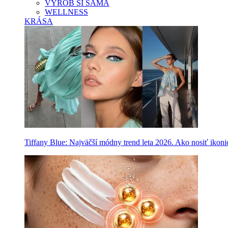
VYROB SI SAMA
WELLNESS
KRÁSA
Tiffany Blue: Najväčší módny trend leta 2026. Ako nosiť ikon