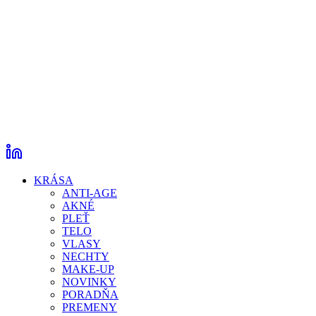
KRÁSA
ANTI-AGE
AKNÉ
PLEŤ
TELO
VLASY
NECHTY
MAKE-UP
NOVINKY
PORADŇA
PREMENY