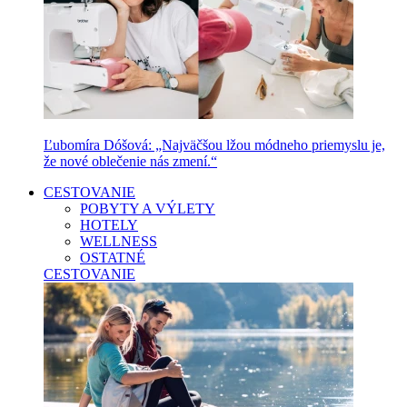
Ľubomíra Dóšová: „Najväčšou lžou módneho priemyslu je,
že nové oblečenie nás zmení.“
CESTOVANIE
POBYTY A VÝLETY
HOTELY
WELLNESS
OSTATNÉ
CESTOVANIE