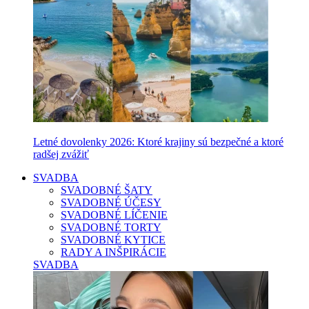
Letné dovolenky 2026: Ktoré krajiny sú bezpečné a ktoré
radšej zvážiť
SVADBA
SVADOBNÉ ŠATY
SVADOBNÉ ÚČESY
SVADOBNÉ LÍČENIE
SVADOBNÉ TORTY
SVADOBNÉ KYTICE
RADY A INŠPIRÁCIE
SVADBA