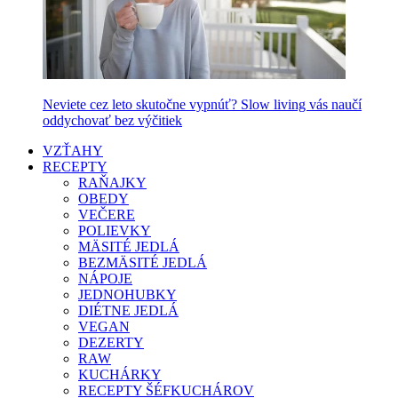
Neviete cez leto skutočne vypnúť? Slow living vás naučí
oddychovať bez výčitiek
VZŤAHY
RECEPTY
RAŇAJKY
OBEDY
VEČERE
POLIEVKY
MÄSITÉ JEDLÁ
BEZMÄSITÉ JEDLÁ
NÁPOJE
JEDNOHUBKY
DIÉTNE JEDLÁ
VEGAN
DEZERTY
RAW
KUCHÁRKY
RECEPTY ŠÉFKUCHÁROV