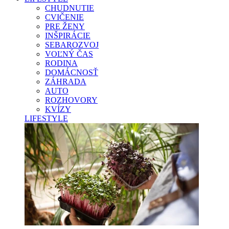
CHUDNUTIE
CVIČENIE
PRE ŽENY
INŠPIRÁCIE
SEBAROZVOJ
VOĽNÝ ČAS
RODINA
DOMÁCNOSŤ
ZÁHRADA
AUTO
ROZHOVORY
KVÍZY
LIFESTYLE