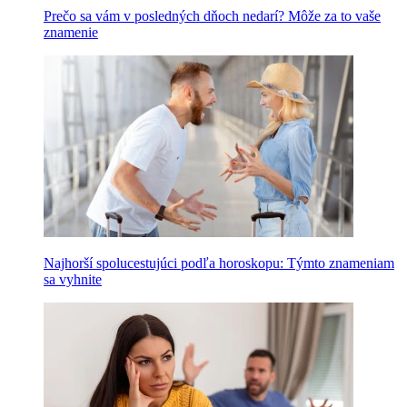
Prečo sa vám v posledných dňoch nedarí? Môže za to vaše
znamenie
Najhorší spolucestujúci podľa horoskopu: Týmto znameniam
sa vyhnite