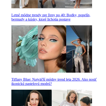
Letné módne trendy pre ženy po 40: Bodky, popelín,
bermudy a kúsky, ktoré lichotia postave
Tiffany Blue: Najväčší módny trend leta 2026. Ako nosiť
ikonickú pastelovú modrú?