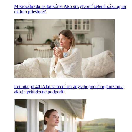
Mikrozáhrada na balkóne: Ako si vytvoriť zelenú oázu aj na
malom priestore?
Imunita po 40: Ako sa mení obranyschopnosť organizmu a
ako ju prirodzene podporiť