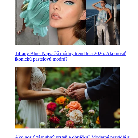
Tiffany Blue: Najväčší módny trend leta 2026. Ako nosiť
ikonickú pastelovú modrú?
Ako nosiť zásnubný prsteň a obrúčku? Moderné pravidlá aj