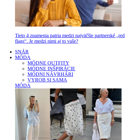
Tieto 4 znamenia patria medzi najväčšie partnerské „red
flags“. Je medzi nimi aj to vaše?
SNÁR
MÓDA
MÓDNE OUTFITY
MÓDNE INŠPIRÁCIE
MÓDNI NÁVRHÁRI
VYROB SI SAMA
MÓDA