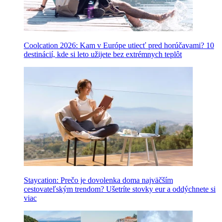
Coolcation 2026: Kam v Európe utiecť pred horúčavami? 10
destinácií, kde si leto užijete bez extrémnych teplôt
Staycation: Prečo je dovolenka doma najväčším
cestovateľským trendom? Ušetríte stovky eur a oddýchnete si
viac