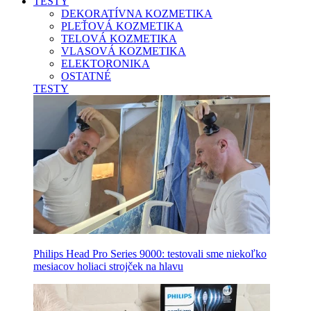
TESTY
DEKORATÍVNA KOZMETIKA
PLEŤOVÁ KOZMETIKA
TELOVÁ KOZMETIKA
VLASOVÁ KOZMETIKA
ELEKTORONIKA
OSTATNÉ
TESTY
Philips Head Pro Series 9000: testovali sme niekoľko
mesiacov holiaci strojček na hlavu