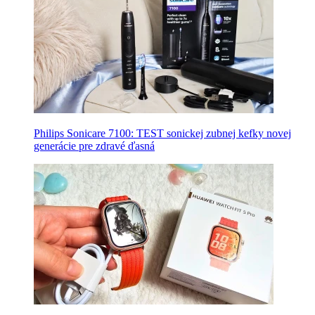
Philips Sonicare 7100: TEST sonickej zubnej kefky novej
generácie pre zdravé ďasná