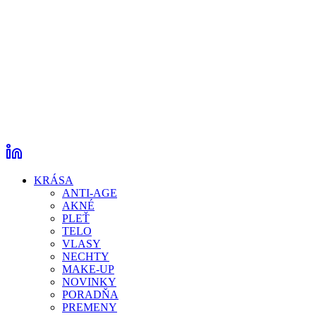
KRÁSA
ANTI-AGE
AKNÉ
PLEŤ
TELO
VLASY
NECHTY
MAKE-UP
NOVINKY
PORADŇA
PREMENY