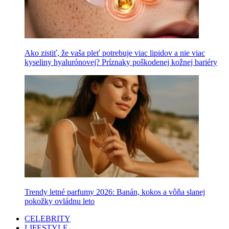
Ako zistiť, že vaša pleť potrebuje viac lipidov a nie viac
kyseliny hyalurónovej? Príznaky poškodenej kožnej bariéry
Trendy letné parfumy 2026: Banán, kokos a vôňa slanej
pokožky ovládnu leto
CELEBRITY
LIFESTYLE