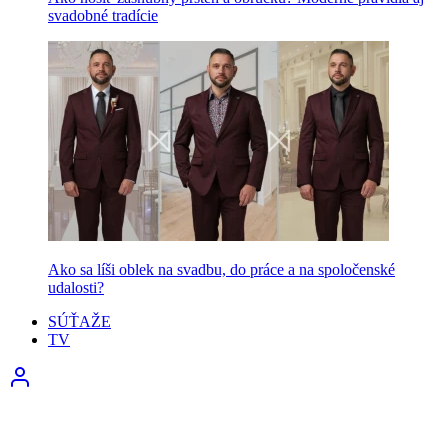
svadobné tradície
Ako sa líši oblek na svadbu, do práce a na spoločenské
udalosti?
SÚŤAŽE
TV