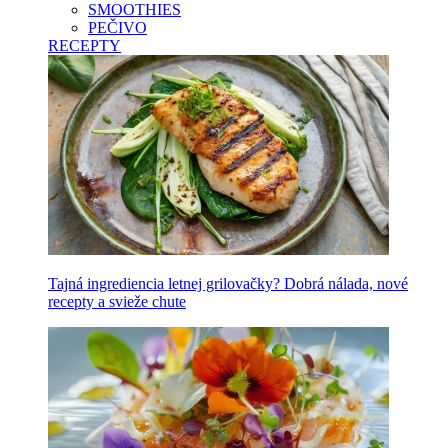
SMOOTHIES
PEČIVO
RECEPTY
Tajná ingrediencia letnej grilovačky? Dobrá nálada, nové
recepty a svieže chute