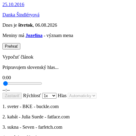
25.10.2016
Danka Šindléryová
Dnes je
štvrtok
, 06.08.2026
Meniny má
Jozefína
- význam mena
Prehrať
Vypočuť článok
Pripravujem slovenský hlas...
0:00
--:--
Rýchlosť
Hlas
Zastaviť
1. sveter - BKE - buckle.com
2. kabát - Julia Suede - fatface.com
3. sukna - Seven - farfetch.com