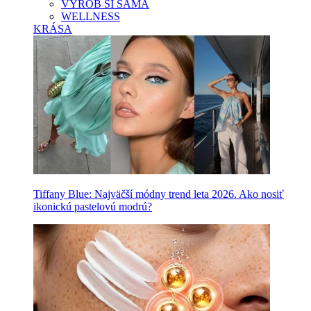
VYROB SI SAMA
WELLNESS
KRÁSA
Tiffany Blue: Najväčší módny trend leta 2026. Ako nosiť
ikonickú pastelovú modrú?