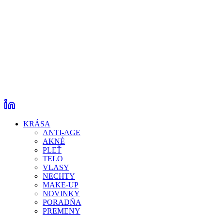
KRÁSA
ANTI-AGE
AKNÉ
PLEŤ
TELO
VLASY
NECHTY
MAKE-UP
NOVINKY
PORADŇA
PREMENY