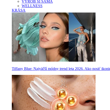
VYROB SI SAMA
WELLNESS
KRÁSA
Tiffany Blue: Najväčší módny trend leta 2026. Ako nosiť ikon