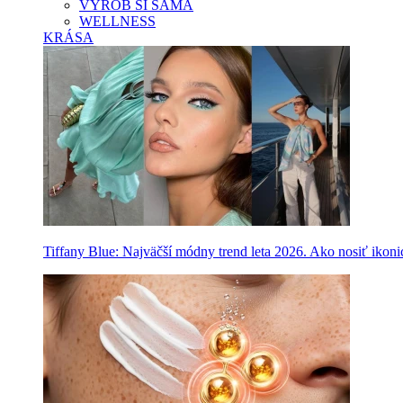
VYROB SI SAMA
WELLNESS
KRÁSA
Tiffany Blue: Najväčší módny trend leta 2026. Ako nosiť ikon