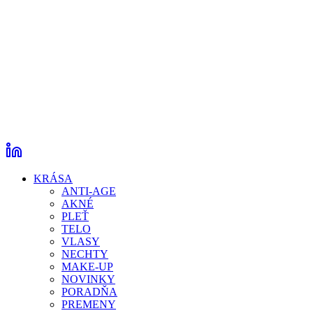
KRÁSA
ANTI-AGE
AKNÉ
PLEŤ
TELO
VLASY
NECHTY
MAKE-UP
NOVINKY
PORADŇA
PREMENY