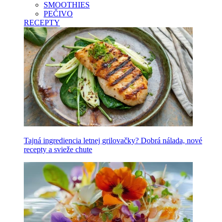
SMOOTHIES
PEČIVO
RECEPTY
Tajná ingrediencia letnej grilovačky? Dobrá nálada, nové
recepty a svieže chute