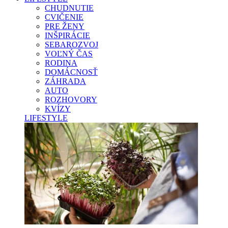
CHUDNUTIE
CVIČENIE
PRE ŽENY
INŠPIRÁCIE
SEBAROZVOJ
VOĽNÝ ČAS
RODINA
DOMÁCNOSŤ
ZÁHRADA
AUTO
ROZHOVORY
KVÍZY
LIFESTYLE