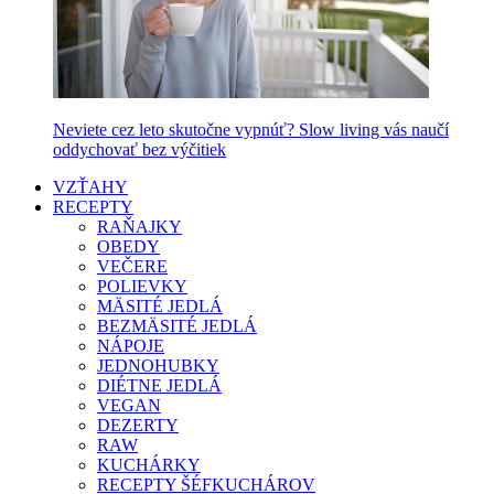
Neviete cez leto skutočne vypnúť? Slow living vás naučí
oddychovať bez výčitiek
VZŤAHY
RECEPTY
RAŇAJKY
OBEDY
VEČERE
POLIEVKY
MÄSITÉ JEDLÁ
BEZMÄSITÉ JEDLÁ
NÁPOJE
JEDNOHUBKY
DIÉTNE JEDLÁ
VEGAN
DEZERTY
RAW
KUCHÁRKY
RECEPTY ŠÉFKUCHÁROV