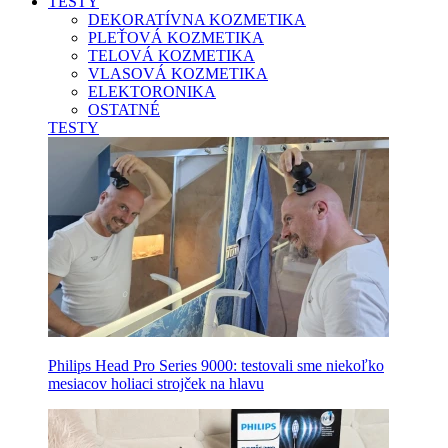
TESTY
DEKORATÍVNA KOZMETIKA
PLEŤOVÁ KOZMETIKA
TELOVÁ KOZMETIKA
VLASOVÁ KOZMETIKA
ELEKTORONIKA
OSTATNÉ
TESTY
Philips Head Pro Series 9000: testovali sme niekoľko
mesiacov holiaci strojček na hlavu