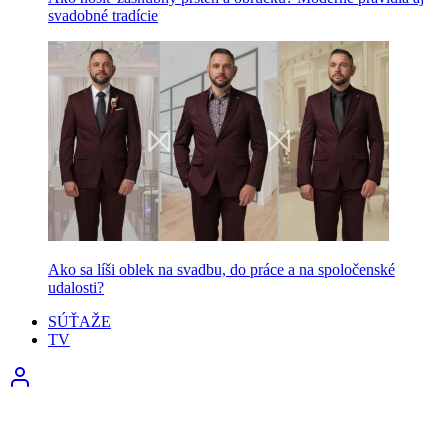
svadobné tradície
Ako sa líši oblek na svadbu, do práce a na spoločenské
udalosti?
SÚŤAŽE
TV