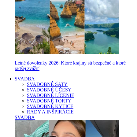
Letné dovolenky 2026: Ktoré krajiny sú bezpečné a ktoré
radšej zvážiť
SVADBA
SVADOBNÉ ŠATY
SVADOBNÉ ÚČESY
SVADOBNÉ LÍČENIE
SVADOBNÉ TORTY
SVADOBNÉ KYTICE
RADY A INŠPIRÁCIE
SVADBA