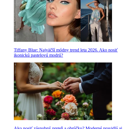
Tiffany Blue: Najväčší módny trend leta 2026. Ako nosiť
ikonickú pastelovú modrú?
Ako nosiť zásnubný prsteň a obrúčku? Moderné pravidlá aj