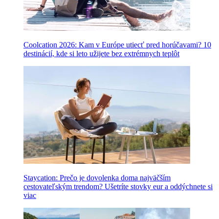
Coolcation 2026: Kam v Európe utiecť pred horúčavami? 10
destinácií, kde si leto užijete bez extrémnych teplôt
Staycation: Prečo je dovolenka doma najväčším
cestovateľským trendom? Ušetríte stovky eur a oddýchnete si
viac