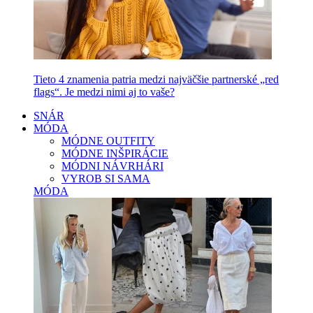
Tieto 4 znamenia patria medzi najväčšie partnerské „red
flags“. Je medzi nimi aj to vaše?
SNÁR
MÓDA
MÓDNE OUTFITY
MÓDNE INŠPIRÁCIE
MÓDNI NÁVRHÁRI
VYROB SI SAMA
MÓDA