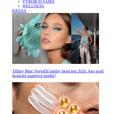
VYROB SI SAMA
WELLNESS
KRÁSA
Tiffany Blue: Najväčší módny trend leta 2026. Ako nosiť
ikonickú pastelovú modrú?