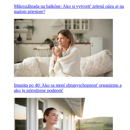
Mikrozáhrada na balkóne: Ako si vytvoriť zelenú oázu aj na
malom priestore?
Imunita po 40: Ako sa mení obranyschopnosť organizmu a
ako ju prirodzene podporiť