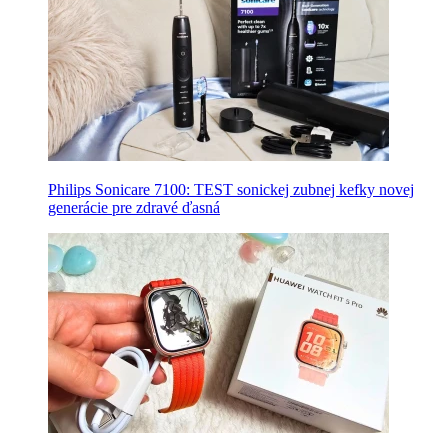
Philips Sonicare 7100: TEST sonickej zubnej kefky novej
generácie pre zdravé ďasná