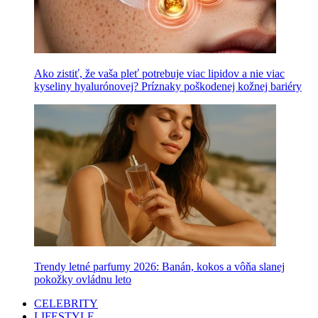
Ako zistiť, že vaša pleť potrebuje viac lipidov a nie viac
kyseliny hyalurónovej? Príznaky poškodenej kožnej bariéry
Trendy letné parfumy 2026: Banán, kokos a vôňa slanej
pokožky ovládnu leto
CELEBRITY
LIFESTYLE