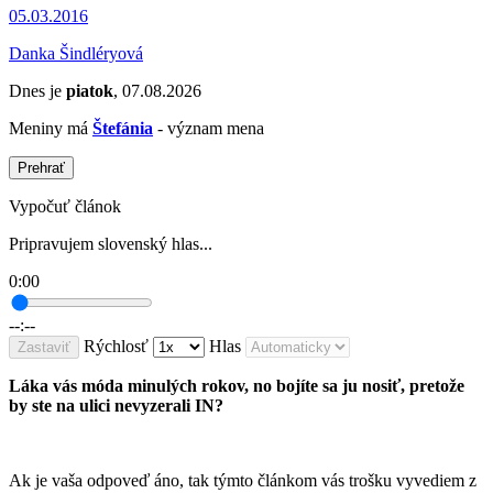
05.03.2016
Danka Šindléryová
Dnes je
piatok
, 07.08.2026
Meniny má
Štefánia
- význam mena
Prehrať
Vypočuť článok
Pripravujem slovenský hlas...
0:00
--:--
Rýchlosť
Hlas
Zastaviť
Láka vás móda minulých rokov, no bojíte sa ju nosiť, pretože
by ste na ulici nevyzerali IN?
Ak je vaša odpoveď áno, tak týmto článkom vás trošku vyvediem z