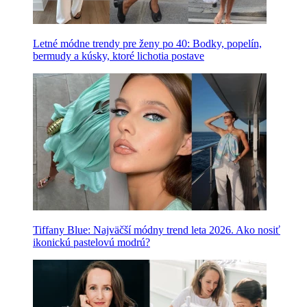
Letné módne trendy pre ženy po 40: Bodky, popelín,
bermudy a kúsky, ktoré lichotia postave
Tiffany Blue: Najväčší módny trend leta 2026. Ako nosiť
ikonickú pastelovú modrú?