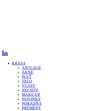
KRÁSA
ANTI-AGE
AKNÉ
PLEŤ
TELO
VLASY
NECHTY
MAKE-UP
NOVINKY
PORADŇA
PREMENY