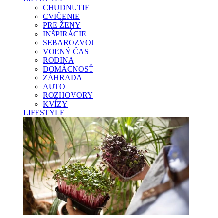
CHUDNUTIE
CVIČENIE
PRE ŽENY
INŠPIRÁCIE
SEBAROZVOJ
VOĽNÝ ČAS
RODINA
DOMÁCNOSŤ
ZÁHRADA
AUTO
ROZHOVORY
KVÍZY
LIFESTYLE