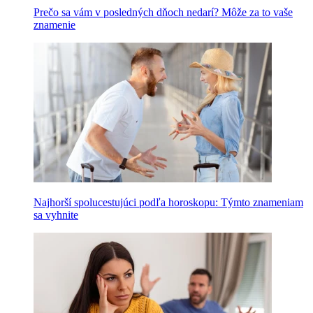
Prečo sa vám v posledných dňoch nedarí? Môže za to vaše
znamenie
Najhorší spolucestujúci podľa horoskopu: Týmto znameniam
sa vyhnite