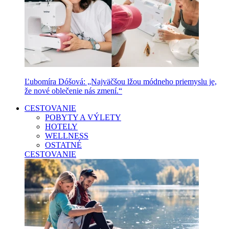
Ľubomíra Dóšová: „Najväčšou lžou módneho priemyslu je,
že nové oblečenie nás zmení.“
CESTOVANIE
POBYTY A VÝLETY
HOTELY
WELLNESS
OSTATNÉ
CESTOVANIE