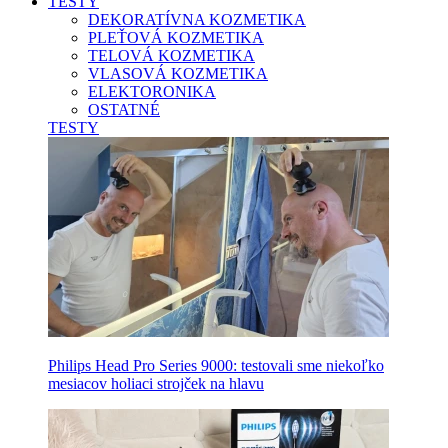
TESTY
DEKORATÍVNA KOZMETIKA
PLEŤOVÁ KOZMETIKA
TELOVÁ KOZMETIKA
VLASOVÁ KOZMETIKA
ELEKTORONIKA
OSTATNÉ
TESTY
Philips Head Pro Series 9000: testovali sme niekoľko
mesiacov holiaci strojček na hlavu