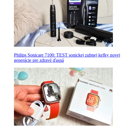
Philips Sonicare 7100: TEST sonickej zubnej kefky novej
generácie pre zdravé ďasná