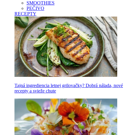
SMOOTHIES
PEČIVO
RECEPTY
Tajná ingrediencia letnej grilovačky? Dobrá nálada, nové
recepty a svieže chute