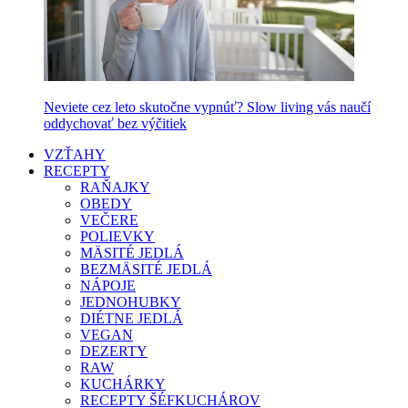
Neviete cez leto skutočne vypnúť? Slow living vás naučí
oddychovať bez výčitiek
VZŤAHY
RECEPTY
RAŇAJKY
OBEDY
VEČERE
POLIEVKY
MÄSITÉ JEDLÁ
BEZMÄSITÉ JEDLÁ
NÁPOJE
JEDNOHUBKY
DIÉTNE JEDLÁ
VEGAN
DEZERTY
RAW
KUCHÁRKY
RECEPTY ŠÉFKUCHÁROV