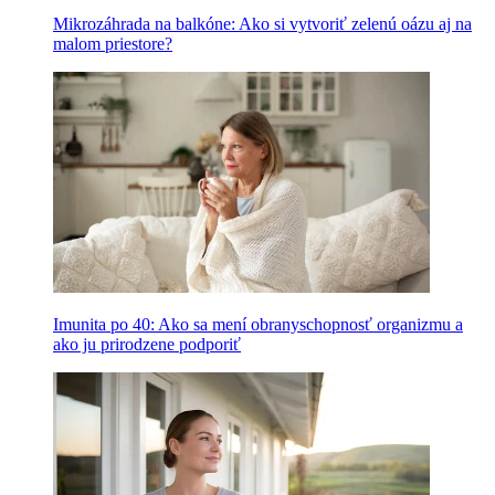
Mikrozáhrada na balkóne: Ako si vytvoriť zelenú oázu aj na
malom priestore?
Imunita po 40: Ako sa mení obranyschopnosť organizmu a
ako ju prirodzene podporiť