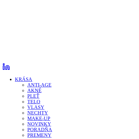
KRÁSA
ANTI-AGE
AKNÉ
PLEŤ
TELO
VLASY
NECHTY
MAKE-UP
NOVINKY
PORADŇA
PREMENY