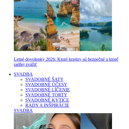
Letné dovolenky 2026: Ktoré krajiny sú bezpečné a ktoré
radšej zvážiť
SVADBA
SVADOBNÉ ŠATY
SVADOBNÉ ÚČESY
SVADOBNÉ LÍČENIE
SVADOBNÉ TORTY
SVADOBNÉ KYTICE
RADY A INŠPIRÁCIE
SVADBA