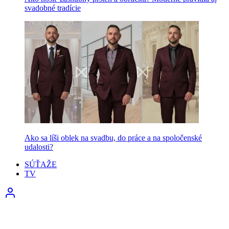
svadobné tradície
Ako sa líši oblek na svadbu, do práce a na spoločenské
udalosti?
SÚŤAŽE
TV