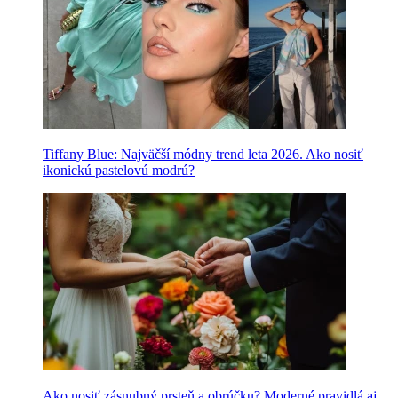
Tiffany Blue: Najväčší módny trend leta 2026. Ako nosiť
ikonickú pastelovú modrú?
Ako nosiť zásnubný prsteň a obrúčku? Moderné pravidlá aj