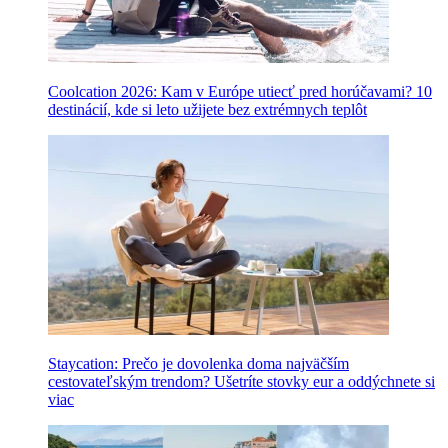
Coolcation 2026: Kam v Európe utiecť pred horúčavami? 10
destinácií, kde si leto užijete bez extrémnych teplôt
Staycation: Prečo je dovolenka doma najväčším
cestovateľským trendom? Ušetríte stovky eur a oddýchnete si
viac