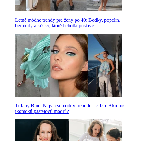
Letné módne trendy pre ženy po 40: Bodky, popelín,
bermudy a kúsky, ktoré lichotia postave
Tiffany Blue: Najväčší módny trend leta 2026. Ako nosiť
ikonickú pastelovú modrú?