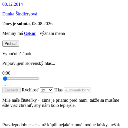
08.12.2014
Danka Šindléryová
Dnes je
sobota
, 08.08.2026
Meniny má
Oskar
- význam mena
Prehrať
Vypočuť článok
Pripravujem slovenský hlas...
0:00
--:--
Rýchlosť
Hlas
Zastaviť
Milé naše čitateľky - zima je priamo pred nami, takže sa musíme
ešte viac chrániť, aby nám bolo teplejšie.
Pravdepodobne ste si už kúpili nejaké zimné módne kúsky, avšak