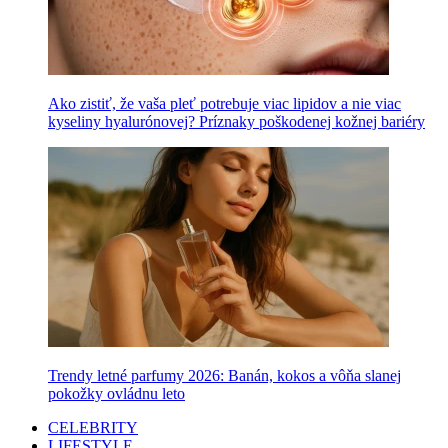
Ako zistiť, že vaša pleť potrebuje viac lipidov a nie viac
kyseliny hyalurónovej? Príznaky poškodenej kožnej bariéry
Trendy letné parfumy 2026: Banán, kokos a vôňa slanej
pokožky ovládnu leto
CELEBRITY
LIFESTYLE