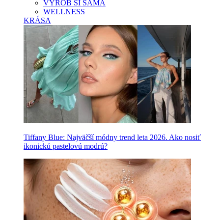
VYROB SI SAMA
WELLNESS
KRÁSA
Tiffany Blue: Najväčší módny trend leta 2026. Ako nosiť
ikonickú pastelovú modrú?