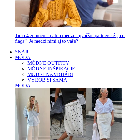
Tieto 4 znamenia patria medzi najväčšie partnerské „red
flags“. Je medzi nimi aj to vaše?
SNÁR
MÓDA
MÓDNE OUTFITY
MÓDNE INŠPIRÁCIE
MÓDNI NÁVRHÁRI
VYROB SI SAMA
MÓDA