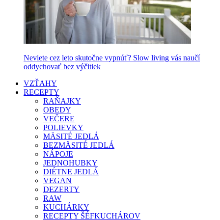
Neviete cez leto skutočne vypnúť? Slow living vás naučí
oddychovať bez výčitiek
VZŤAHY
RECEPTY
RAŇAJKY
OBEDY
VEČERE
POLIEVKY
MÄSITÉ JEDLÁ
BEZMÄSITÉ JEDLÁ
NÁPOJE
JEDNOHUBKY
DIÉTNE JEDLÁ
VEGAN
DEZERTY
RAW
KUCHÁRKY
RECEPTY ŠÉFKUCHÁROV