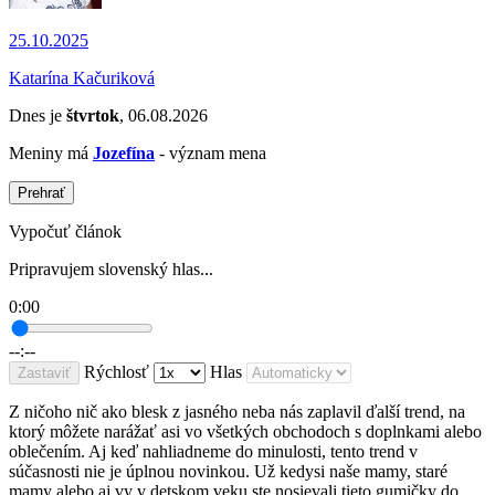
25.10.2025
Katarína Kačuriková
Dnes je
štvrtok
, 06.08.2026
Meniny má
Jozefína
- význam mena
Prehrať
Vypočuť článok
Pripravujem slovenský hlas...
0:00
--:--
Rýchlosť
Hlas
Zastaviť
Z ničoho nič ako blesk z jasného neba nás zaplavil ďalší trend, na
ktorý môžete narážať asi vo všetkých obchodoch s doplnkami alebo
oblečením. Aj keď nahliadneme do minulosti, tento trend v
súčasnosti nie je úplnou novinkou. Už kedysi naše mamy, staré
mamy alebo aj vy v detskom veku ste nosievali tieto gumičky do