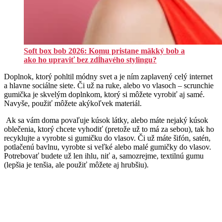
Soft box bob 2026: Komu pristane mäkký bob a
ako ho upraviť bez zdĺhavého stylingu?
Doplnok, ktorý pohltil módny svet a je ním zaplavený celý internet
a hlavne sociálne siete. Či už na ruke, alebo vo vlasoch – scrunchie
gumička je skvelým doplnkom, ktorý si môžete vyrobiť aj samé.
Navyše, použiť môžete akýkoľvek materiál.
Ak sa vám doma povaľuje kúsok látky, alebo máte nejaký kúsok
oblečenia, ktorý chcete vyhodiť (pretože už to má za sebou), tak ho
recyklujte a vyrobte si gumičku do vlasov. Či už máte šifón, satén,
potlačenú bavlnu, vyrobte si veľké alebo malé gumičky do vlasov.
Potrebovať budete už len ihlu, niť a, samozrejme, textilnú gumu
(lepšia je tenšia, ale použiť môžete aj hrubšiu).