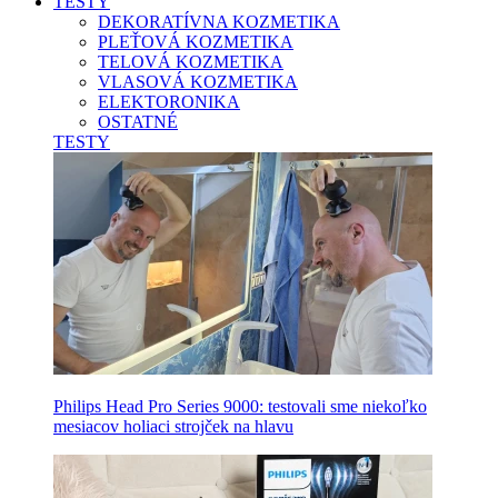
TESTY
DEKORATÍVNA KOZMETIKA
PLEŤOVÁ KOZMETIKA
TELOVÁ KOZMETIKA
VLASOVÁ KOZMETIKA
ELEKTORONIKA
OSTATNÉ
TESTY
Philips Head Pro Series 9000: testovali sme niekoľko
mesiacov holiaci strojček na hlavu