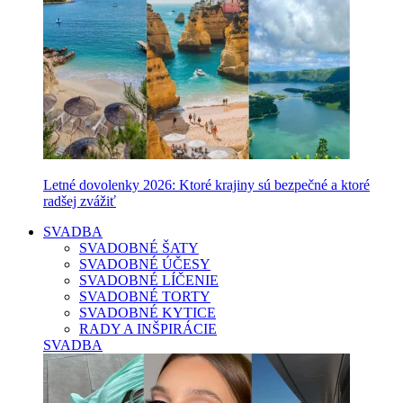
Letné dovolenky 2026: Ktoré krajiny sú bezpečné a ktoré
radšej zvážiť
SVADBA
SVADOBNÉ ŠATY
SVADOBNÉ ÚČESY
SVADOBNÉ LÍČENIE
SVADOBNÉ TORTY
SVADOBNÉ KYTICE
RADY A INŠPIRÁCIE
SVADBA