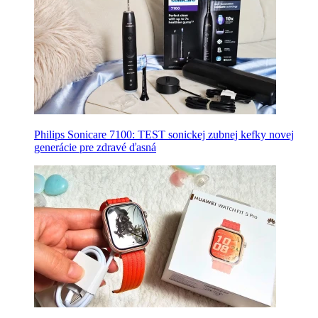
Philips Sonicare 7100: TEST sonickej zubnej kefky novej
generácie pre zdravé ďasná