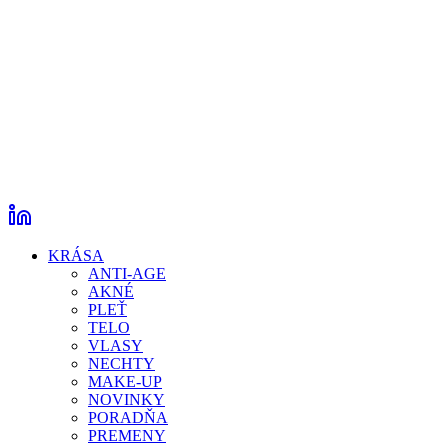
KRÁSA
ANTI-AGE
AKNÉ
PLEŤ
TELO
VLASY
NECHTY
MAKE-UP
NOVINKY
PORADŇA
PREMENY