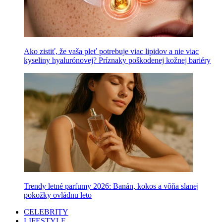
Ako zistiť, že vaša pleť potrebuje viac lipidov a nie viac
kyseliny hyalurónovej? Príznaky poškodenej kožnej bariéry
Trendy letné parfumy 2026: Banán, kokos a vôňa slanej
pokožky ovládnu leto
CELEBRITY
LIFESTYLE