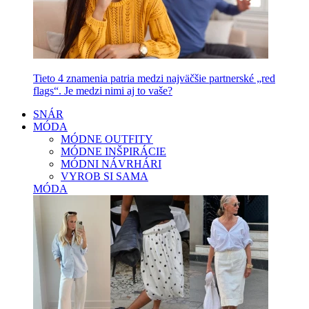
Tieto 4 znamenia patria medzi najväčšie partnerské „red
flags“. Je medzi nimi aj to vaše?
SNÁR
MÓDA
MÓDNE OUTFITY
MÓDNE INŠPIRÁCIE
MÓDNI NÁVRHÁRI
VYROB SI SAMA
MÓDA