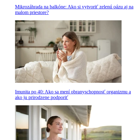
Mikrozáhrada na balkóne: Ako si vytvoriť zelenú oázu aj na
malom priestore?
Imunita po 40: Ako sa mení obranyschopnosť organizmu a
ako ju prirodzene podporiť