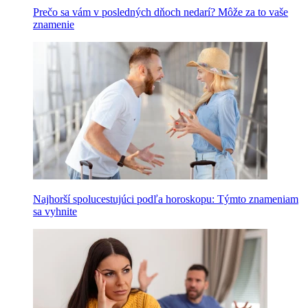
Prečo sa vám v posledných dňoch nedarí? Môže za to vaše
znamenie
Najhorší spolucestujúci podľa horoskopu: Týmto znameniam
sa vyhnite