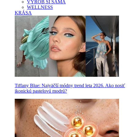
VYROB SI SAMA
WELLNESS
KRÁSA
Tiffany Blue: Najväčší módny trend leta 2026. Ako nosiť
ikonickú pastelovú modrú?