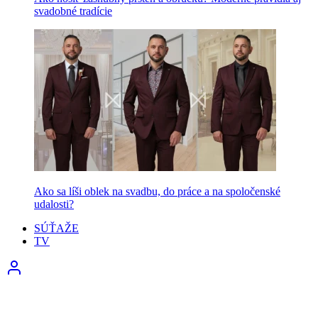
svadobné tradície
Ako sa líši oblek na svadbu, do práce a na spoločenské
udalosti?
SÚŤAŽE
TV