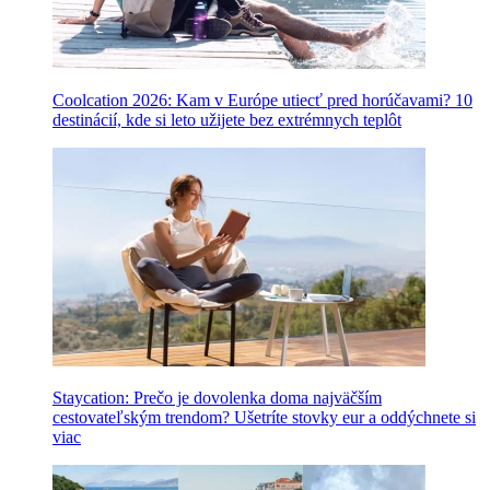
Coolcation 2026: Kam v Európe utiecť pred horúčavami? 10
destinácií, kde si leto užijete bez extrémnych teplôt
Staycation: Prečo je dovolenka doma najväčším
cestovateľským trendom? Ušetríte stovky eur a oddýchnete si
viac