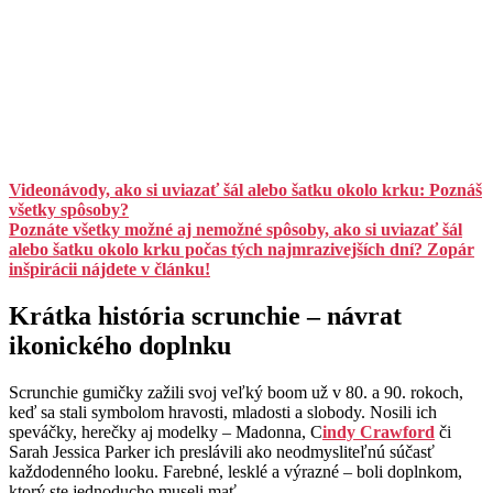
Videonávody, ako si uviazať šál alebo šatku okolo krku: Poznáš
všetky spôsoby?
Poznáte všetky možné aj nemožné spôsoby, ako si uviazať šál
alebo šatku okolo krku počas tých najmrazivejších dní? Zopár
inšpirácii nájdete v článku!
Krátka história scrunchie – návrat
ikonického doplnku
Scrunchie gumičky zažili svoj veľký boom už v 80. a 90. rokoch,
keď sa stali symbolom hravosti, mladosti a slobody. Nosili ich
speváčky, herečky aj modelky – Madonna, C
indy Crawford
či
Sarah Jessica Parker ich preslávili ako neodmysliteľnú súčasť
každodenného looku. Farebné, lesklé a výrazné – boli doplnkom,
ktorý ste jednoducho museli mať.