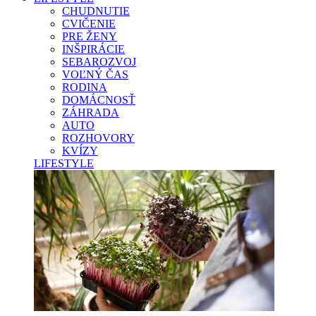
CHUDNUTIE
CVIČENIE
PRE ŽENY
INŠPIRÁCIE
SEBAROZVOJ
VOĽNÝ ČAS
RODINA
DOMÁCNOSŤ
ZÁHRADA
AUTO
ROZHOVORY
KVÍZY
LIFESTYLE