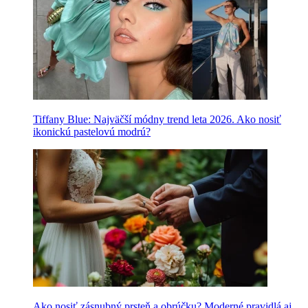
Tiffany Blue: Najväčší módny trend leta 2026. Ako nosiť
ikonickú pastelovú modrú?
Ako nosiť zásnubný prsteň a obrúčku? Moderné pravidlá aj