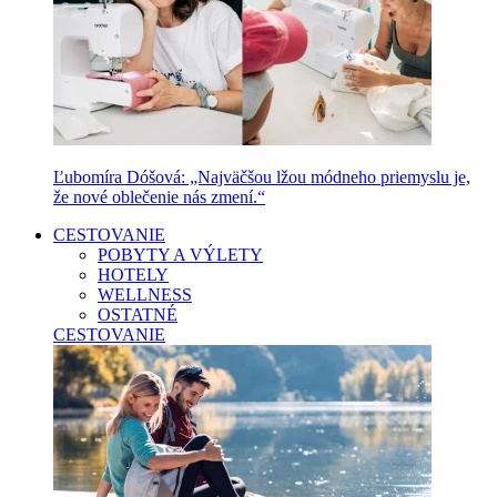
Ľubomíra Dóšová: „Najväčšou lžou módneho priemyslu je,
že nové oblečenie nás zmení.“
CESTOVANIE
POBYTY A VÝLETY
HOTELY
WELLNESS
OSTATNÉ
CESTOVANIE