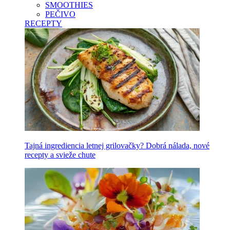
SMOOTHIES
PEČIVO
RECEPTY
Tajná ingrediencia letnej grilovačky? Dobrá nálada, nové
recepty a svieže chute