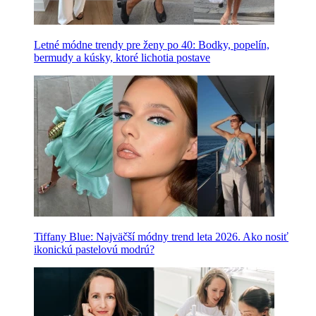
Letné módne trendy pre ženy po 40: Bodky, popelín,
bermudy a kúsky, ktoré lichotia postave
Tiffany Blue: Najväčší módny trend leta 2026. Ako nosiť
ikonickú pastelovú modrú?