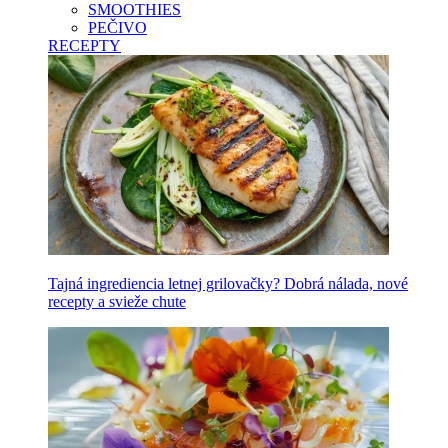
SMOOTHIES
PEČIVO
RECEPTY
Tajná ingrediencia letnej grilovačky? Dobrá nálada, nové
recepty a svieže chute