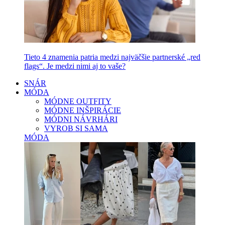
Tieto 4 znamenia patria medzi najväčšie partnerské „red
flags“. Je medzi nimi aj to vaše?
SNÁR
MÓDA
MÓDNE OUTFITY
MÓDNE INŠPIRÁCIE
MÓDNI NÁVRHÁRI
VYROB SI SAMA
MÓDA