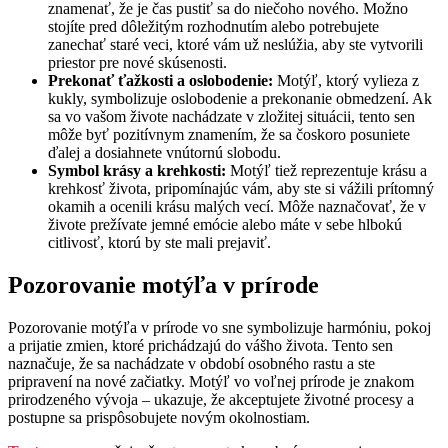
znamenať, že je čas pustiť sa do niečoho nového. Možno
stojíte pred dôležitým rozhodnutím alebo potrebujete
zanechať staré veci, ktoré vám už neslúžia, aby ste vytvorili
priestor pre nové skúsenosti.
Prekonať ťažkosti a oslobodenie:
Motýľ, ktorý vylieza z
kukly, symbolizuje oslobodenie a prekonanie obmedzení. Ak
sa vo vašom živote nachádzate v zložitej situácii, tento sen
môže byť pozitívnym znamením, že sa čoskoro posuniete
ďalej a dosiahnete vnútornú slobodu.
Symbol krásy a krehkosti:
Motýľ tiež reprezentuje krásu a
krehkosť života, pripomínajúc vám, aby ste si vážili prítomný
okamih a ocenili krásu malých vecí. Môže naznačovať, že v
živote prežívate jemné emócie alebo máte v sebe hlbokú
citlivosť, ktorú by ste mali prejaviť.
Pozorovanie motýľa v prírode
Pozorovanie motýľa v prírode vo sne symbolizuje harmóniu, pokoj
a prijatie zmien, ktoré prichádzajú do vášho života. Tento sen
naznačuje, že sa nachádzate v období osobného rastu a ste
pripravení na nové začiatky. Motýľ vo voľnej prírode je znakom
prirodzeného vývoja – ukazuje, že akceptujete životné procesy a
postupne sa prispôsobujete novým okolnostiam.