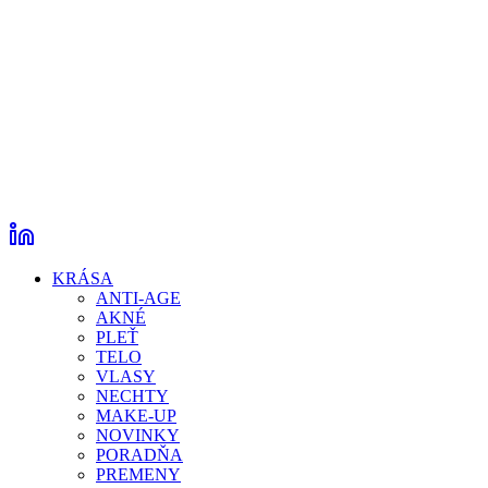
KRÁSA
ANTI-AGE
AKNÉ
PLEŤ
TELO
VLASY
NECHTY
MAKE-UP
NOVINKY
PORADŇA
PREMENY