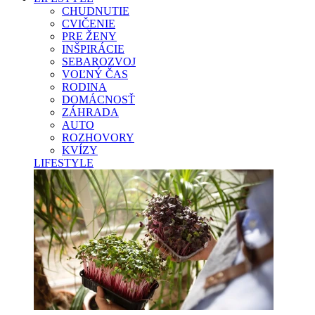
CHUDNUTIE
CVIČENIE
PRE ŽENY
INŠPIRÁCIE
SEBAROZVOJ
VOĽNÝ ČAS
RODINA
DOMÁCNOSŤ
ZÁHRADA
AUTO
ROZHOVORY
KVÍZY
LIFESTYLE