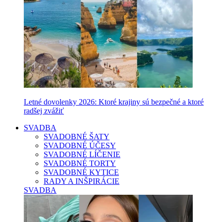
Letné dovolenky 2026: Ktoré krajiny sú bezpečné a ktoré
radšej zvážiť
SVADBA
SVADOBNÉ ŠATY
SVADOBNÉ ÚČESY
SVADOBNÉ LÍČENIE
SVADOBNÉ TORTY
SVADOBNÉ KYTICE
RADY A INŠPIRÁCIE
SVADBA