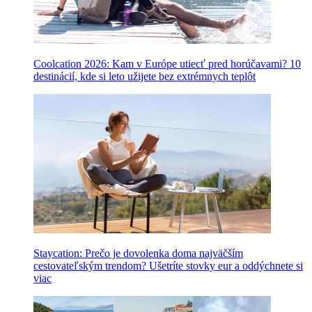
Coolcation 2026: Kam v Európe utiecť pred horúčavami? 10
destinácií, kde si leto užijete bez extrémnych teplôt
Staycation: Prečo je dovolenka doma najväčším
cestovateľským trendom? Ušetríte stovky eur a oddýchnete si
viac