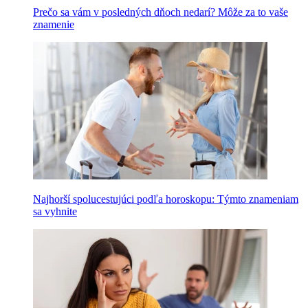
Prečo sa vám v posledných dňoch nedarí? Môže za to vaše
znamenie
Najhorší spolucestujúci podľa horoskopu: Týmto znameniam
sa vyhnite