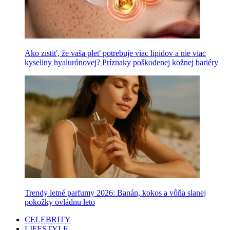
Ako zistiť, že vaša pleť potrebuje viac lipidov a nie viac
kyseliny hyalurónovej? Príznaky poškodenej kožnej bariéry
Trendy letné parfumy 2026: Banán, kokos a vôňa slanej
pokožky ovládnu leto
CELEBRITY
LIFESTYLE