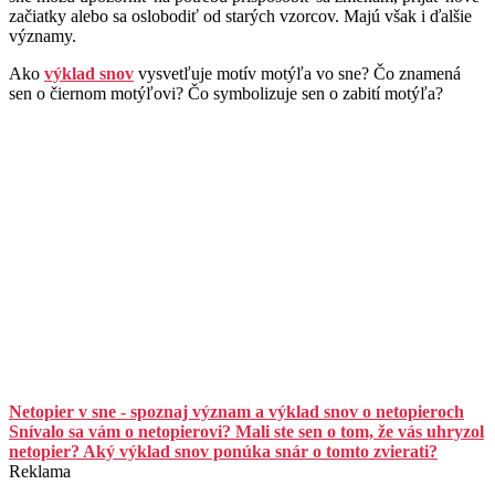
začiatky alebo sa oslobodiť od starých vzorcov. Majú však i ďalšie
významy.
Ako
výklad snov
vysvetľuje motív motýľa vo sne? Čo znamená
sen o čiernom motýľovi? Čo symbolizuje sen o zabití motýľa?
Netopier v sne - spoznaj význam a výklad snov o netopieroch
Snívalo sa vám o netopierovi? Mali ste sen o tom, že vás uhryzol
netopier? Aký výklad snov ponúka snár o tomto zvierati?
Reklama