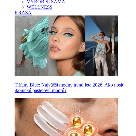
VYROB SI SAMA
WELLNESS
KRÁSA
Tiffany Blue: Najväčší módny trend leta 2026. Ako nosiť
ikonickú pastelovú modrú?