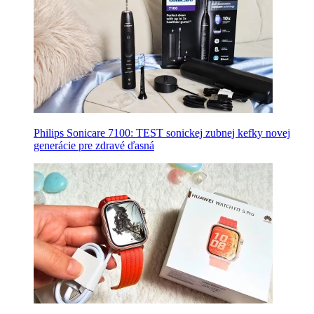
Philips Sonicare 7100: TEST sonickej zubnej kefky novej
generácie pre zdravé ďasná