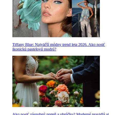
Tiffany Blue: Najväčší módny trend leta 2026. Ako nosiť
ikonickú pastelovú modrú?
Ako nosiť zásnubný prsteň a obrúčku? Moderné pravidlá aj