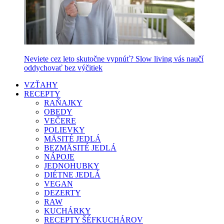
Neviete cez leto skutočne vypnúť? Slow living vás naučí
oddychovať bez výčitiek
VZŤAHY
RECEPTY
RAŇAJKY
OBEDY
VEČERE
POLIEVKY
MÄSITÉ JEDLÁ
BEZMÄSITÉ JEDLÁ
NÁPOJE
JEDNOHUBKY
DIÉTNE JEDLÁ
VEGAN
DEZERTY
RAW
KUCHÁRKY
RECEPTY ŠÉFKUCHÁROV