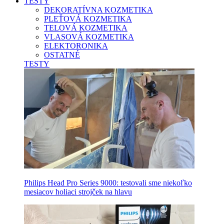
TESTY
DEKORATÍVNA KOZMETIKA
PLEŤOVÁ KOZMETIKA
TELOVÁ KOZMETIKA
VLASOVÁ KOZMETIKA
ELEKTORONIKA
OSTATNÉ
TESTY
Philips Head Pro Series 9000: testovali sme niekoľko
mesiacov holiaci strojček na hlavu