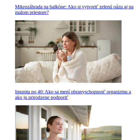
Mikrozáhrada na balkóne: Ako si vytvoriť zelenú oázu aj na
malom priestore?
Imunita po 40: Ako sa mení obranyschopnosť organizmu a
ako ju prirodzene podporiť