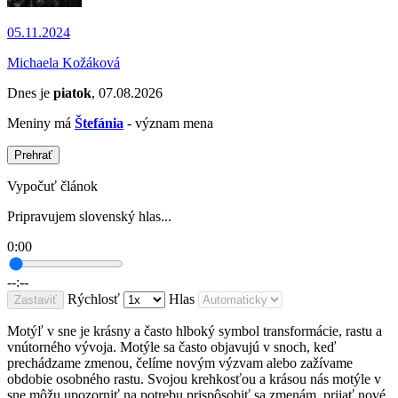
05.11.2024
Michaela Kožáková
Dnes je
piatok
, 07.08.2026
Meniny má
Štefánia
- význam mena
Prehrať
Vypočuť článok
Pripravujem slovenský hlas...
0:00
--:--
Rýchlosť
Hlas
Zastaviť
Motýľ v sne je krásny a často hlboký symbol transformácie, rastu a
vnútorného vývoja. Motýle sa často objavujú v snoch, keď
prechádzame zmenou, čelíme novým výzvam alebo zažívame
obdobie osobného rastu. Svojou krehkosťou a krásou nás motýle v
sne môžu upozorniť na potrebu prispôsobiť sa zmenám, prijať nové