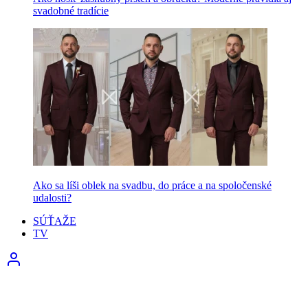
svadobné tradície
Ako sa líši oblek na svadbu, do práce a na spoločenské
udalosti?
SÚŤAŽE
TV