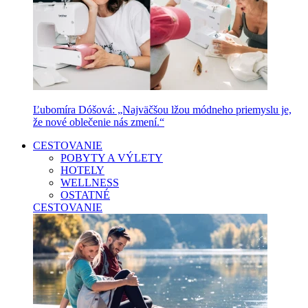
Ľubomíra Dóšová: „Najväčšou lžou módneho priemyslu je,
že nové oblečenie nás zmení.“
CESTOVANIE
POBYTY A VÝLETY
HOTELY
WELLNESS
OSTATNÉ
CESTOVANIE