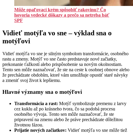
Môže opaľovací krém spôsobiť rakovinu? Čo
hovoria vedecké dôkazy a prečo sa netreba báť
SPF
Vidieť motýľa vo sne – výklad sna o
motýľovi
Vidieť motýľa vo sne je silným symbolom transformácie, osobného
rastu a zmeny. Motýľ vo sne často predstavuje nové začiatky,
prekonanie ťažkostí alebo prispôsobenie sa novým okolnostiam.
Tento sen môže naznačovať, že ste na ceste k osobnej obnove alebo
že prechádzate obdobím, ktoré vám umožňuje opustiť staré návyky
a zmeniť svoj život k lepšiemu.
Hlavné významy sna o motýľovi
Transformácia a rast:
Motýľ symbolizuje premenu z larvy
cez kuklu až po krásneho tvora, čo sa podobá procesu
osobného vývoja. Tento sen môže naznačovať, že ste
pripravení na zmenu alebo že práve prechádzate dôležitou
životnou fázou.
Prijatie nových začiatkov:
Vidieť motýľa vo sne môže tiež