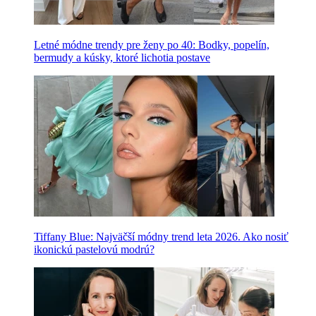
Letné módne trendy pre ženy po 40: Bodky, popelín,
bermudy a kúsky, ktoré lichotia postave
Tiffany Blue: Najväčší módny trend leta 2026. Ako nosiť
ikonickú pastelovú modrú?