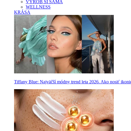
VYROB SI SAMA
WELLNESS
KRÁSA
Tiffany Blue: Najväčší módny trend leta 2026. Ako nosiť ikon