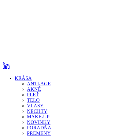
KRÁSA
ANTI-AGE
AKNÉ
PLEŤ
TELO
VLASY
NECHTY
MAKE-UP
NOVINKY
PORADŇA
PREMENY