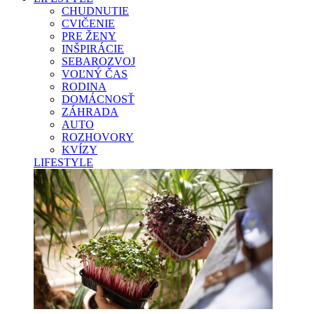
CHUDNUTIE
CVIČENIE
PRE ŽENY
INŠPIRÁCIE
SEBAROZVOJ
VOĽNÝ ČAS
RODINA
DOMÁCNOSŤ
ZÁHRADA
AUTO
ROZHOVORY
KVÍZY
LIFESTYLE