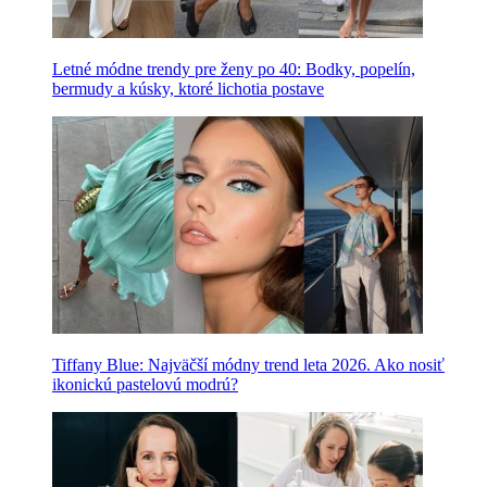
Letné módne trendy pre ženy po 40: Bodky, popelín,
bermudy a kúsky, ktoré lichotia postave
Tiffany Blue: Najväčší módny trend leta 2026. Ako nosiť
ikonickú pastelovú modrú?