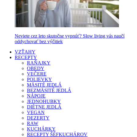
Neviete cez leto skutočne vypnúť? Slow living vás naučí
oddychovať bez výčitiek
VZŤAHY
RECEPTY
RAŇAJKY
OBEDY
VEČERE
POLIEVKY
MÄSITÉ JEDLÁ
BEZMÄSITÉ JEDLÁ
NÁPOJE
JEDNOHUBKY
DIÉTNE JEDLÁ
VEGAN
DEZERTY
RAW
KUCHÁRKY
RECEPTY ŠÉFKUCHÁROV