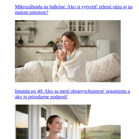
Mikrozáhrada na balkóne: Ako si vytvoriť zelenú oázu aj na
malom priestore?
Imunita po 40: Ako sa mení obranyschopnosť organizmu a
ako ju prirodzene podporiť