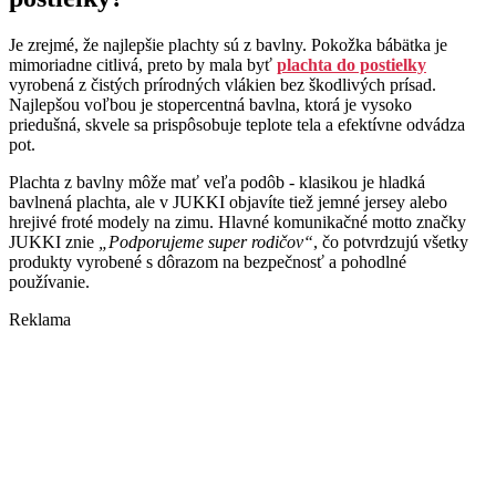
Je zrejmé, že najlepšie plachty sú z bavlny. Pokožka bábätka je
mimoriadne citlivá, preto by mala byť
plachta do postielky
vyrobená z čistých prírodných vlákien bez škodlivých prísad.
Najlepšou voľbou je stopercentná bavlna, ktorá je vysoko
priedušná, skvele sa prispôsobuje teplote tela a efektívne odvádza
pot.
Plachta z bavlny môže mať veľa podôb - klasikou je hladká
bavlnená plachta, ale v JUKKI objavíte tiež jemné jersey alebo
hrejivé froté modely na zimu. Hlavné komunikačné motto značky
JUKKI znie
„Podporujeme super rodičov“
, čo potvrdzujú všetky
produkty vyrobené s dôrazom na bezpečnosť a pohodlné
používanie.
Reklama