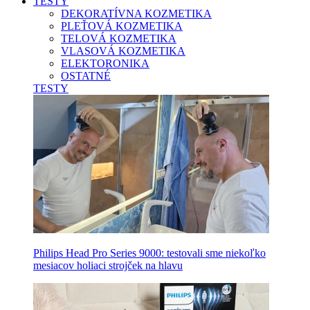
TESTY
DEKORATÍVNA KOZMETIKA
PLEŤOVÁ KOZMETIKA
TELOVÁ KOZMETIKA
VLASOVÁ KOZMETIKA
ELEKTORONIKA
OSTATNÉ
TESTY
Philips Head Pro Series 9000: testovali sme niekoľko
mesiacov holiaci strojček na hlavu