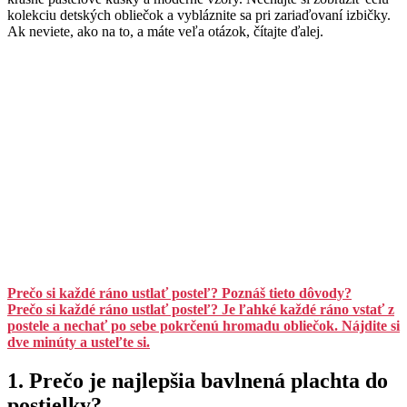
kolekciu detských obliečok a vybláznite sa pri zariaďovaní izbičky.
Ak neviete, ako na to, a máte veľa otázok, čítajte ďalej.
Prečo si každé ráno ustlať posteľ? Poznáš tieto dôvody?
Prečo si každé ráno ustlať posteľ? Je ľahké každé ráno vstať z
postele a nechať po sebe pokrčenú hromadu obliečok. Nájdite si
dve minúty a usteľte si.
1. Prečo je najlepšia bavlnená plachta do
postielky?