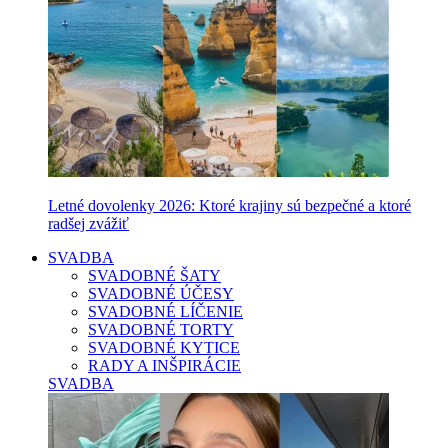
Letné dovolenky 2026: Ktoré krajiny sú bezpečné a ktoré
radšej zvážiť
SVADBA
SVADOBNÉ ŠATY
SVADOBNÉ ÚČESY
SVADOBNÉ LÍČENIE
SVADOBNÉ TORTY
SVADOBNÉ KYTICE
RADY A INŠPIRÁCIE
SVADBA