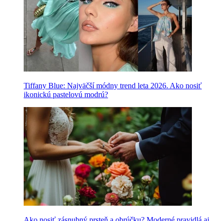
Tiffany Blue: Najväčší módny trend leta 2026. Ako nosiť
ikonickú pastelovú modrú?
Ako nosiť zásnubný prsteň a obrúčku? Moderné pravidlá aj