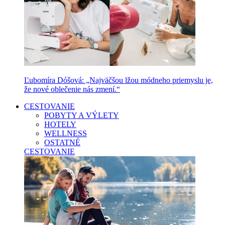
Ľubomíra Dóšová: „Najväčšou lžou módneho priemyslu je,
že nové oblečenie nás zmení.“
CESTOVANIE
POBYTY A VÝLETY
HOTELY
WELLNESS
OSTATNÉ
CESTOVANIE