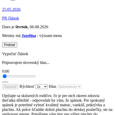
25.05.2026
PR článok
Dnes je
štvrtok
, 06.08.2026
Meniny má
Jozefína
- význam mena
Prehrať
Vypočuť článok
Pripravujem slovenský hlas...
0:00
--:--
Rýchlosť
Hlas
Zastaviť
Opýtajte sa skúsených rodičov, čo je pre nich okrem zdravia
dieťatka dôležité - odpovedali by vám, že spánok. Pre spokojný
spánok je potrebné vybrať kvalitný matrac, vankúš, prikrývku a
plachtu. Ak práve hľadáte dobrú plachtu do detskej postieľky, ste na
správnom mieste. Prinášame vám tipy pre výber plachty do