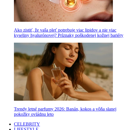
Ako zistiť, že vaša pleť potrebuje viac lipidov a nie viac
kyseliny hyalurónovej? Príznaky poškodenej kožnej bariéry
Trendy letné parfumy 2026: Banán, kokos a vôňa slanej
pokožky ovládnu leto
CELEBRITY
LIFESTYLE