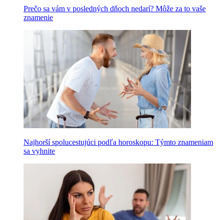
Prečo sa vám v posledných dňoch nedarí? Môže za to vaše
znamenie
Najhorší spolucestujúci podľa horoskopu: Týmto znameniam
sa vyhnite