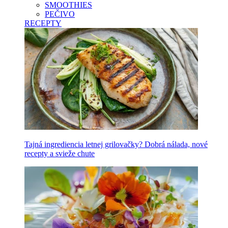
SMOOTHIES
PEČIVO
RECEPTY
Tajná ingrediencia letnej grilovačky? Dobrá nálada, nové
recepty a svieže chute