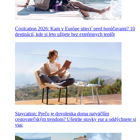
Coolcation 2026: Kam v Európe utiecť pred horúčavami? 10
destinácií, kde si leto užijete bez extrémnych teplôt
Staycation: Prečo je dovolenka doma najväčším
cestovateľským trendom? Ušetríte stovky eur a oddýchnete si
viac