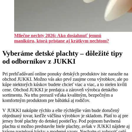
Mliečne nechty 2026: Ako dosiahnuť jemnú
manikúru, ktorá pristane aj krátkym nechtom?
Vyberáme detské plachty – dôležité tipy
od odborníkov z JUKKI
Pri prehľadávaní online ponuky detských produktov iste narazíte na
obchod JUKKI. Možno vás ako prvé zaujme cena výrobkov, ale po
kúpe niektorých kúskov budete chcieť viac a viac, a to nielen kvôli
cene. Obchod JUKKI je predajca a zároveň výrobca detského
sortimentu. Na trhu prerazil vďaka kvalitným, bezpečným a
komfortným produktom pre bábätká aj rodičov.
V JUKKI nakúpite rýchlo a ešte rýchlejšie vám bude doručený
objednaný tovar, keďže väčšina výrobkov je skladom. Platí to aj pre
jersey froté plachty do detskej postieľky. Pod pojmom bavlnená
plachta si možno predstavíte biele plachty, avšak v JUKKI nájdete aj
krásne pastelové kúsky a moderné vzory. Nechajte si zobraziť celú