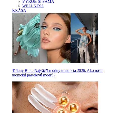
VYROB SI SAMA
WELLNESS
KRÁSA
Tiffany Blue: Najväčší módny trend leta 2026. Ako nosiť
ikonickú pastelovú modrú?