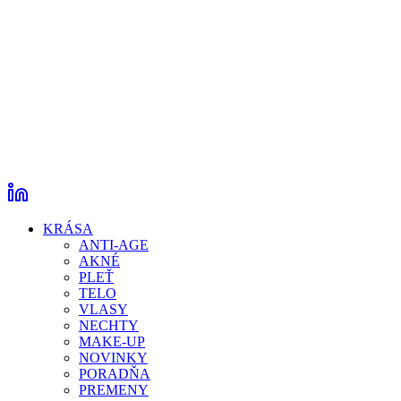
KRÁSA
ANTI-AGE
AKNÉ
PLEŤ
TELO
VLASY
NECHTY
MAKE-UP
NOVINKY
PORADŇA
PREMENY