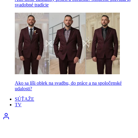
svadobné tradície
Ako sa líši oblek na svadbu, do práce a na spoločenské
udalosti?
SÚŤAŽE
TV