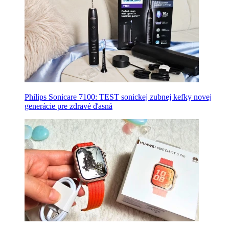
Philips Sonicare 7100: TEST sonickej zubnej kefky novej
generácie pre zdravé ďasná