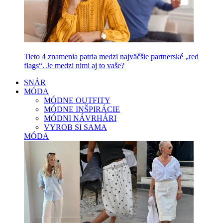
Tieto 4 znamenia patria medzi najväčšie partnerské „red
flags“. Je medzi nimi aj to vaše?
SNÁR
MÓDA
MÓDNE OUTFITY
MÓDNE INŠPIRÁCIE
MÓDNI NÁVRHÁRI
VYROB SI SAMA
MÓDA