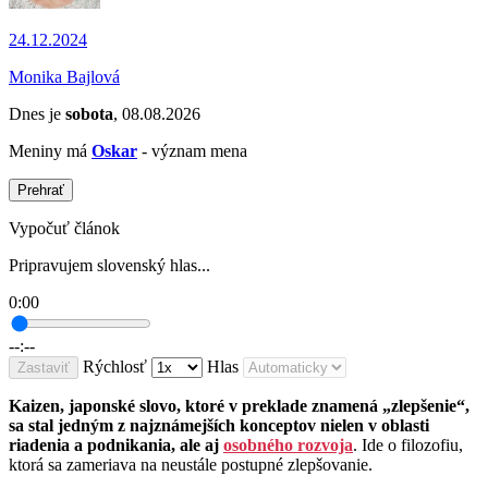
24.12.2024
Monika Bajlová
Dnes je
sobota
, 08.08.2026
Meniny má
Oskar
- význam mena
Prehrať
Vypočuť článok
Pripravujem slovenský hlas...
0:00
--:--
Rýchlosť
Hlas
Zastaviť
Kaizen, japonské slovo, ktoré v preklade znamená „zlepšenie“,
sa stal jedným z najznámejších konceptov nielen v oblasti
riadenia a podnikania, ale aj
osobného rozvoja
. Ide o filozofiu,
ktorá sa zameriava na neustále postupné zlepšovanie.