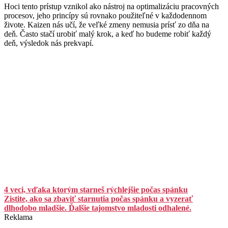
Hoci tento prístup vznikol ako nástroj na optimalizáciu pracovných
procesov, jeho princípy sú rovnako použiteľné v každodennom
živote. Kaizen nás učí, že veľké zmeny nemusia prísť zo dňa na
deň. Často stačí urobiť malý krok, a keď ho budeme robiť každý
deň, výsledok nás prekvapí.
4 veci, vďaka ktorým starneš rýchlejšie počas spánku
Zistite, ako sa zbaviť starnutia počas spánku a vyzerať
dlhodobo mladšie. Ďalšie tajomstvo mladosti odhalené.
Reklama