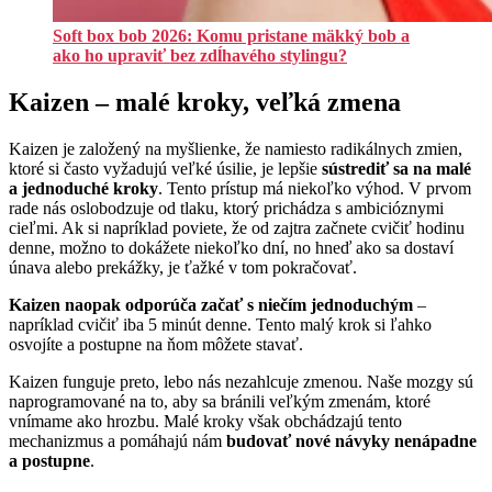
Soft box bob 2026: Komu pristane mäkký bob a
ako ho upraviť bez zdĺhavého stylingu?
Kaizen – malé kroky, veľká zmena
Kaizen je založený na myšlienke, že namiesto radikálnych zmien,
ktoré si často vyžadujú veľké úsilie, je lepšie
sústrediť sa na malé
a jednoduché kroky
. Tento prístup má niekoľko výhod. V prvom
rade nás oslobodzuje od tlaku, ktorý prichádza s ambicióznymi
cieľmi. Ak si napríklad poviete, že od zajtra začnete cvičiť hodinu
denne, možno to dokážete niekoľko dní, no hneď ako sa dostaví
únava alebo prekážky, je ťažké v tom pokračovať.
Kaizen naopak odporúča začať s niečím jednoduchým
–
napríklad cvičiť iba 5 minút denne. Tento malý krok si ľahko
osvojíte a postupne na ňom môžete stavať.
Kaizen funguje preto, lebo nás nezahlcuje zmenou. Naše mozgy sú
naprogramované na to, aby sa bránili veľkým zmenám, ktoré
vnímame ako hrozbu. Malé kroky však obchádzajú tento
mechanizmus a pomáhajú nám
budovať nové návyky nenápadne
a postupne
.