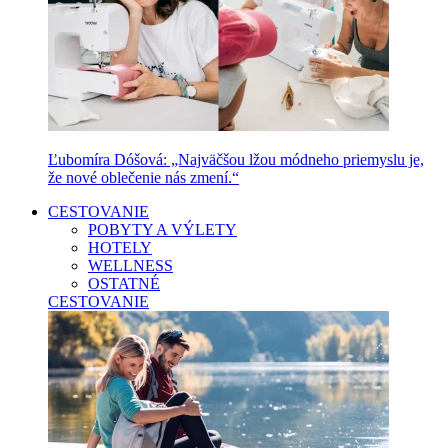
Ľubomíra Dóšová: „Najväčšou lžou módneho priemyslu je,
že nové oblečenie nás zmení.“
CESTOVANIE
POBYTY A VÝLETY
HOTELY
WELLNESS
OSTATNÉ
CESTOVANIE