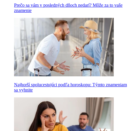
Prečo sa vám v posledných dňoch nedarí? Môže za to vaše
znamenie
Najhorší spolucestujúci podľa horoskopu: Týmto znameniam
sa vyhnite