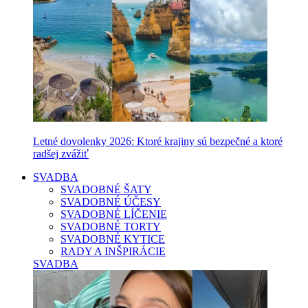
Letné dovolenky 2026: Ktoré krajiny sú bezpečné a ktoré
radšej zvážiť
SVADBA
SVADOBNÉ ŠATY
SVADOBNÉ ÚČESY
SVADOBNÉ LÍČENIE
SVADOBNÉ TORTY
SVADOBNÉ KYTICE
RADY A INŠPIRÁCIE
SVADBA