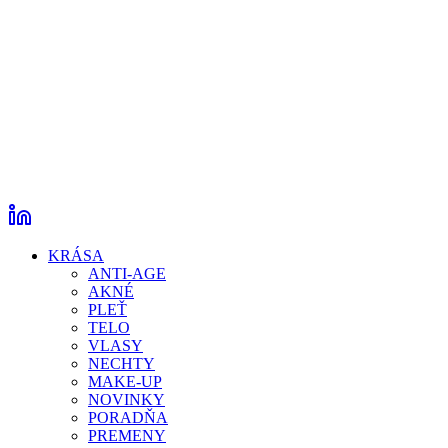
KRÁSA
ANTI-AGE
AKNÉ
PLEŤ
TELO
VLASY
NECHTY
MAKE-UP
NOVINKY
PORADŇA
PREMENY