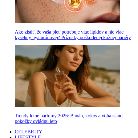
Ako zistiť, že vaša pleť potrebuje viac lipidov a nie viac
kyseliny hyalurónovej? Príznaky poškodenej kožnej bariéry
Trendy letné parfumy 2026: Banán, kokos a vôňa slanej
pokožky ovládnu leto
CELEBRITY
LIFESTYLE