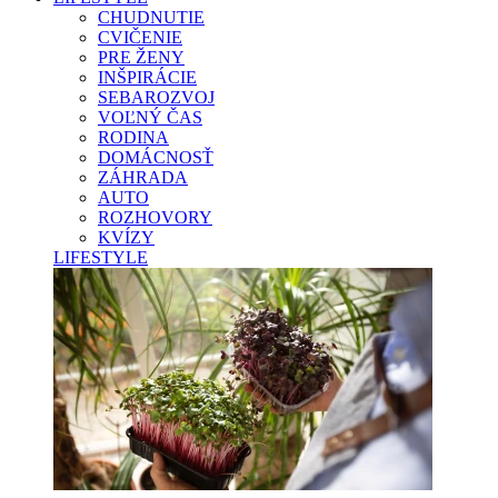
CHUDNUTIE
CVIČENIE
PRE ŽENY
INŠPIRÁCIE
SEBAROZVOJ
VOĽNÝ ČAS
RODINA
DOMÁCNOSŤ
ZÁHRADA
AUTO
ROZHOVORY
KVÍZY
LIFESTYLE