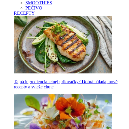
SMOOTHIES
PEČIVO
RECEPTY
Tajná ingrediencia letnej grilovačky? Dobrá nálada, nové
recepty a svieže chute