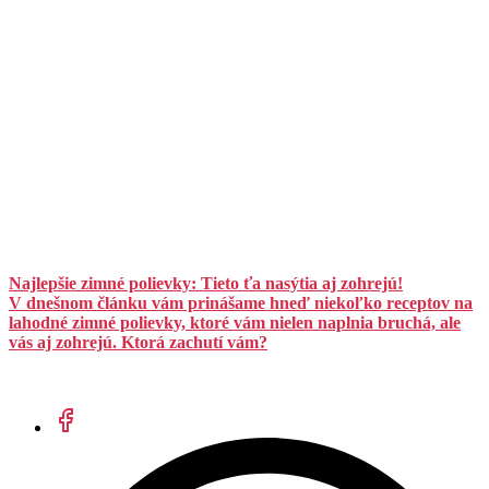
Najlepšie zimné polievky: Tieto ťa nasýtia aj zohrejú!
V dnešnom článku vám prinášame hneď niekoľko receptov na
lahodné zimné polievky, ktoré vám nielen naplnia bruchá, ale
vás aj zohrejú. Ktorá zachutí vám?