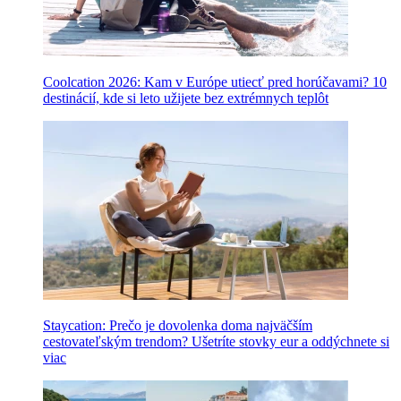
Coolcation 2026: Kam v Európe utiecť pred horúčavami? 10
destinácií, kde si leto užijete bez extrémnych teplôt
Staycation: Prečo je dovolenka doma najväčším
cestovateľským trendom? Ušetríte stovky eur a oddýchnete si
viac