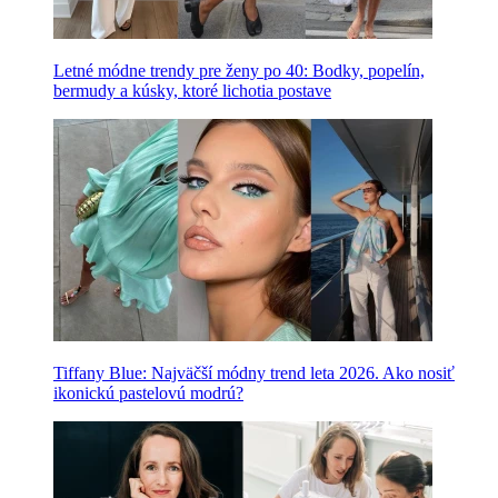
Letné módne trendy pre ženy po 40: Bodky, popelín,
bermudy a kúsky, ktoré lichotia postave
Tiffany Blue: Najväčší módny trend leta 2026. Ako nosiť
ikonickú pastelovú modrú?