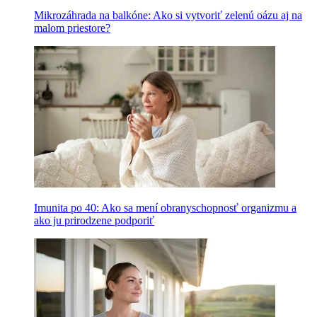
Mikrozáhrada na balkóne: Ako si vytvoriť zelenú oázu aj na
malom priestore?
Imunita po 40: Ako sa mení obranyschopnosť organizmu a
ako ju prirodzene podporiť