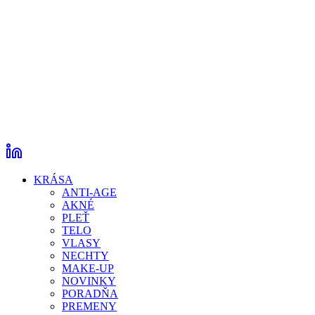
KRÁSA
ANTI-AGE
AKNÉ
PLEŤ
TELO
VLASY
NECHTY
MAKE-UP
NOVINKY
PORADŇA
PREMENY