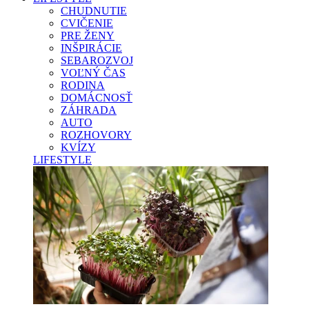
CHUDNUTIE
CVIČENIE
PRE ŽENY
INŠPIRÁCIE
SEBAROZVOJ
VOĽNÝ ČAS
RODINA
DOMÁCNOSŤ
ZÁHRADA
AUTO
ROZHOVORY
KVÍZY
LIFESTYLE