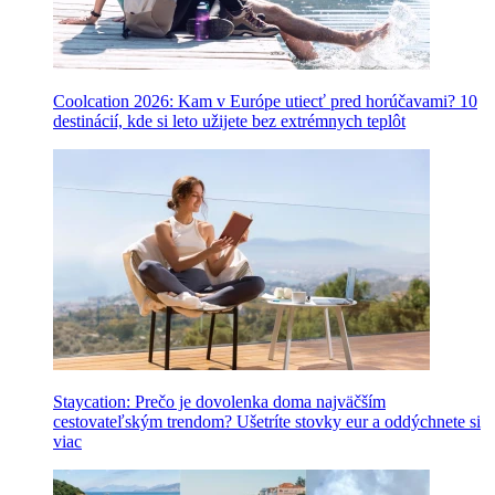
Coolcation 2026: Kam v Európe utiecť pred horúčavami? 10
destinácií, kde si leto užijete bez extrémnych teplôt
Staycation: Prečo je dovolenka doma najväčším
cestovateľským trendom? Ušetríte stovky eur a oddýchnete si
viac