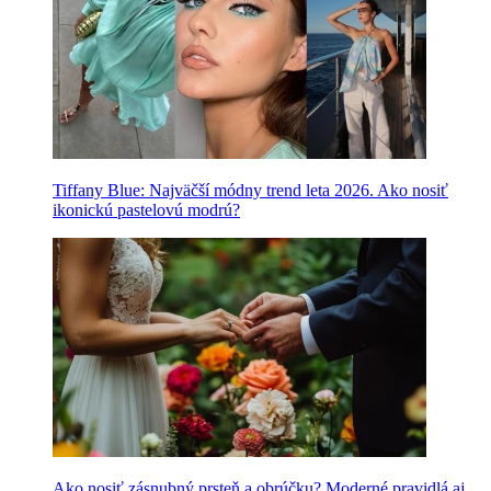
Tiffany Blue: Najväčší módny trend leta 2026. Ako nosiť
ikonickú pastelovú modrú?
Ako nosiť zásnubný prsteň a obrúčku? Moderné pravidlá aj