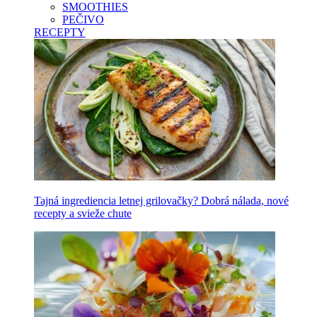
SMOOTHIES
PEČIVO
RECEPTY
Tajná ingrediencia letnej grilovačky? Dobrá nálada, nové
recepty a svieže chute