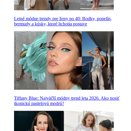
Letné módne trendy pre ženy po 40: Bodky, popelín,
bermudy a kúsky, ktoré lichotia postave
Tiffany Blue: Najväčší módny trend leta 2026. Ako nosiť
ikonickú pastelovú modrú?