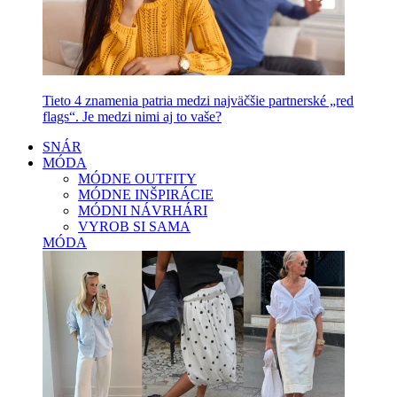
Tieto 4 znamenia patria medzi najväčšie partnerské „red
flags“. Je medzi nimi aj to vaše?
SNÁR
MÓDA
MÓDNE OUTFITY
MÓDNE INŠPIRÁCIE
MÓDNI NÁVRHÁRI
VYROB SI SAMA
MÓDA