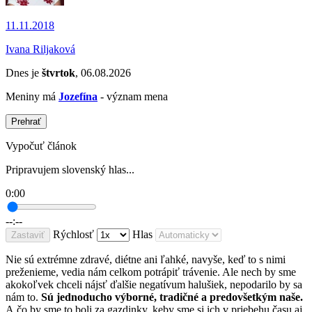
11.11.2018
Ivana Riljaková
Dnes je
štvrtok
, 06.08.2026
Meniny má
Jozefína
- význam mena
Prehrať
Vypočuť článok
Pripravujem slovenský hlas...
0:00
--:--
Rýchlosť
Hlas
Zastaviť
Nie sú extrémne zdravé, diétne ani ľahké, navyše, keď to s nimi
preženieme, vedia nám celkom potrápiť trávenie. Ale nech by sme
akokoľvek chceli nájsť ďalšie negatívum halušiek, nepodarilo by sa
nám to.
Sú jednoducho výborné, tradičné a predovšetkým naše.
A čo by sme to boli za gazdinky, keby sme si ich v priebehu času aj