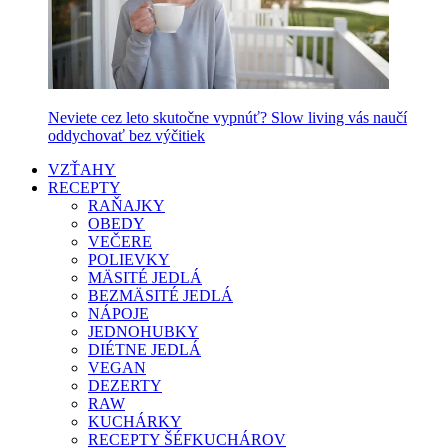
Neviete cez leto skutočne vypnúť? Slow living vás naučí
oddychovať bez výčitiek
VZŤAHY
RECEPTY
RAŇAJKY
OBEDY
VEČERE
POLIEVKY
MÄSITÉ JEDLÁ
BEZMÄSITÉ JEDLÁ
NÁPOJE
JEDNOHUBKY
DIÉTNE JEDLÁ
VEGAN
DEZERTY
RAW
KUCHÁRKY
RECEPTY ŠÉFKUCHÁROV