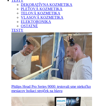
TESTY
DEKORATÍVNA KOZMETIKA
PLEŤOVÁ KOZMETIKA
TELOVÁ KOZMETIKA
VLASOVÁ KOZMETIKA
ELEKTORONIKA
OSTATNÉ
TESTY
Philips Head Pro Series 9000: testovali sme niekoľko
mesiacov holiaci strojček na hlavu