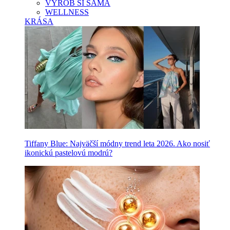
VYROB SI SAMA
WELLNESS
KRÁSA
Tiffany Blue: Najväčší módny trend leta 2026. Ako nosiť
ikonickú pastelovú modrú?