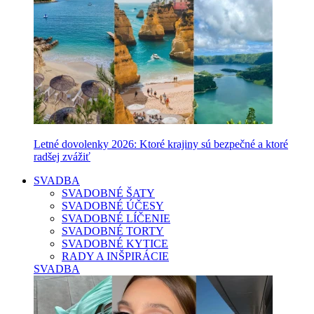
Letné dovolenky 2026: Ktoré krajiny sú bezpečné a ktoré
radšej zvážiť
SVADBA
SVADOBNÉ ŠATY
SVADOBNÉ ÚČESY
SVADOBNÉ LÍČENIE
SVADOBNÉ TORTY
SVADOBNÉ KYTICE
RADY A INŠPIRÁCIE
SVADBA