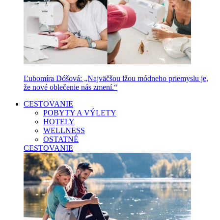
Ľubomíra Dóšová: „Najväčšou lžou módneho priemyslu je,
že nové oblečenie nás zmení.“
CESTOVANIE
POBYTY A VÝLETY
HOTELY
WELLNESS
OSTATNÉ
CESTOVANIE