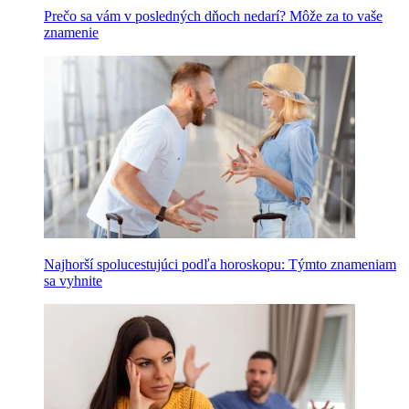
Prečo sa vám v posledných dňoch nedarí? Môže za to vaše
znamenie
Najhorší spolucestujúci podľa horoskopu: Týmto znameniam
sa vyhnite