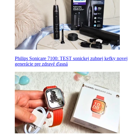
Philips Sonicare 7100: TEST sonickej zubnej kefky novej
generácie pre zdravé ďasná