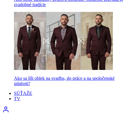
svadobné tradície
Ako sa líši oblek na svadbu, do práce a na spoločenské
udalosti?
SÚŤAŽE
TV