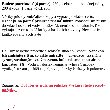
Budete potrebovať (4 porcie):
230 g celozrnnej pšeničnej múky,
200 g vody, 1 vajce, ½ ČL soli
Všetky prísady zmiešajte dokopy a vypracujte vláčne cesto.
Nechajte ho postáť približne tridsať minút.
Pomocou sita pustite
do vriacej osolenej vody halušky. Ak nemáte sito, malou lyžičkou
vykrajujte z cesta malé kúsky a hádžte ich do vody. Nechajte ich
krátko povariť a odstavte.
Halušky následne preceďte a schlaďte studenou vodou.
Napokon
ich zmiešajte s tým, čo máte najradšej – bryndzou, taveným
syrom, strúhaným tvrdým syrom, hubami, smotanou alebo
kapustou.
TIP:
Vodu z halušiek nemusíte vylievať, naopak,
vynikajúco vám poslúži na prípravu polievky či rôznych pokrmov.
Zaujme ťa:
Obľubuješ jedlá na paličke? Vyskúšaj tieto recepty
na špízy!