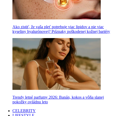
Ako zistiť, že vaša pleť potrebuje viac lipidov a nie viac
kyseliny hyalurónovej? Príznaky poškodenej kožnej bariéry
Trendy letné parfumy 2026: Banán, kokos a vôňa slanej
pokožky ovládnu leto
CELEBRITY
LIFESTYLE