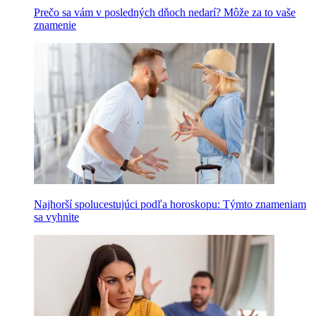
Prečo sa vám v posledných dňoch nedarí? Môže za to vaše
znamenie
Najhorší spolucestujúci podľa horoskopu: Týmto znameniam
sa vyhnite