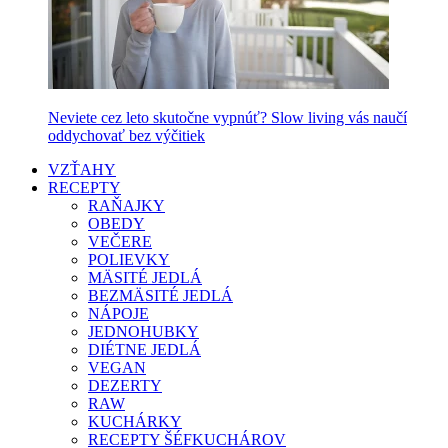
Neviete cez leto skutočne vypnúť? Slow living vás naučí
oddychovať bez výčitiek
VZŤAHY
RECEPTY
RAŇAJKY
OBEDY
VEČERE
POLIEVKY
MÄSITÉ JEDLÁ
BEZMÄSITÉ JEDLÁ
NÁPOJE
JEDNOHUBKY
DIÉTNE JEDLÁ
VEGAN
DEZERTY
RAW
KUCHÁRKY
RECEPTY ŠÉFKUCHÁROV