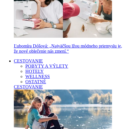
Ľubomíra Dóšová: „Najväčšou lžou módneho priemyslu je,
že nové oblečenie nás zmení.“
CESTOVANIE
POBYTY A VÝLETY
HOTELY
WELLNESS
OSTATNÉ
CESTOVANIE