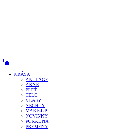
KRÁSA
ANTI-AGE
AKNÉ
PLEŤ
TELO
VLASY
NECHTY
MAKE-UP
NOVINKY
PORADŇA
PREMENY