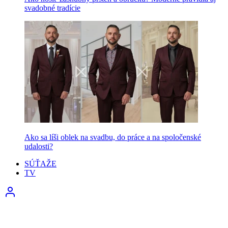
svadobné tradície
Ako sa líši oblek na svadbu, do práce a na spoločenské
udalosti?
SÚŤAŽE
TV