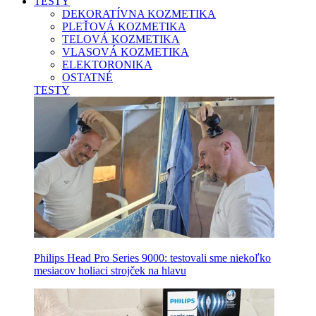
TESTY
DEKORATÍVNA KOZMETIKA
PLEŤOVÁ KOZMETIKA
TELOVÁ KOZMETIKA
VLASOVÁ KOZMETIKA
ELEKTORONIKA
OSTATNÉ
TESTY
Philips Head Pro Series 9000: testovali sme niekoľko
mesiacov holiaci strojček na hlavu