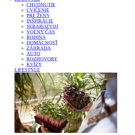
CHUDNUTIE
CVIČENIE
PRE ŽENY
INŠPIRÁCIE
SEBAROZVOJ
VOĽNÝ ČAS
RODINA
DOMÁCNOSŤ
ZÁHRADA
AUTO
ROZHOVORY
KVÍZY
LIFESTYLE