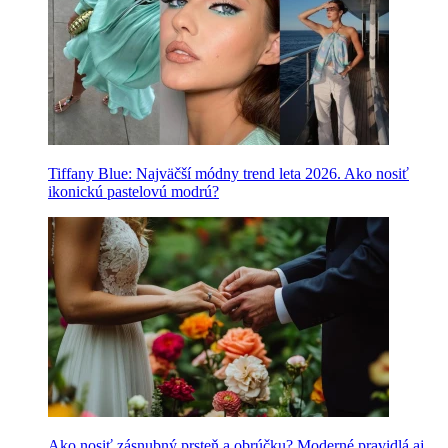
Tiffany Blue: Najväčší módny trend leta 2026. Ako nosiť
ikonickú pastelovú modrú?
Ako nosiť zásnubný prsteň a obrúčku? Moderné pravidlá aj