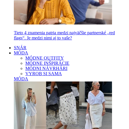
Tieto 4 znamenia patria medzi najväčšie partnerské „red
flags“. Je medzi nimi aj to vaše?
SNÁR
MÓDA
MÓDNE OUTFITY
MÓDNE INŠPIRÁCIE
MÓDNI NÁVRHÁRI
VYROB SI SAMA
MÓDA