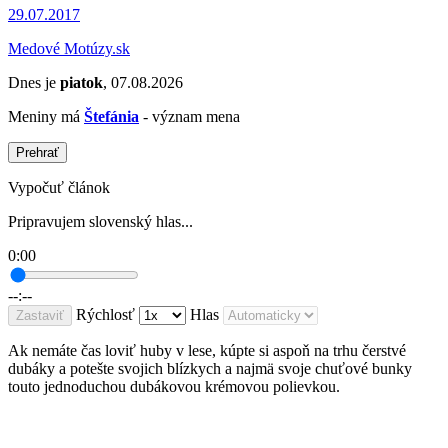
29.07.2017
Medové Motúzy.sk
Dnes je
piatok
, 07.08.2026
Meniny má
Štefánia
- význam mena
Prehrať
Vypočuť článok
Pripravujem slovenský hlas...
0:00
--:--
Rýchlosť
Hlas
Zastaviť
Ak nemáte čas loviť huby v lese, kúpte si aspoň na trhu čerstvé
dubáky a potešte svojich blízkych a najmä svoje chuťové bunky
touto jednoduchou dubákovou krémovou polievkou.