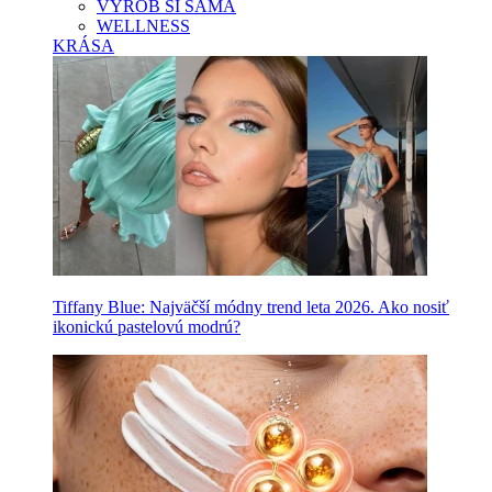
VYROB SI SAMA
WELLNESS
KRÁSA
Tiffany Blue: Najväčší módny trend leta 2026. Ako nosiť
ikonickú pastelovú modrú?