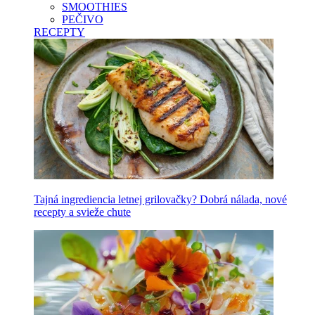
SMOOTHIES
PEČIVO
RECEPTY
Tajná ingrediencia letnej grilovačky? Dobrá nálada, nové
recepty a svieže chute