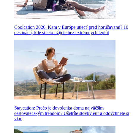
Coolcation 2026: Kam v Európe utiecť pred horúčavami? 10
destinácií, kde si leto užijete bez extrémnych teplôt
Staycation: Prečo je dovolenka doma najväčším
cestovateľským trendom? Ušetríte stovky eur a oddýchnete si
viac