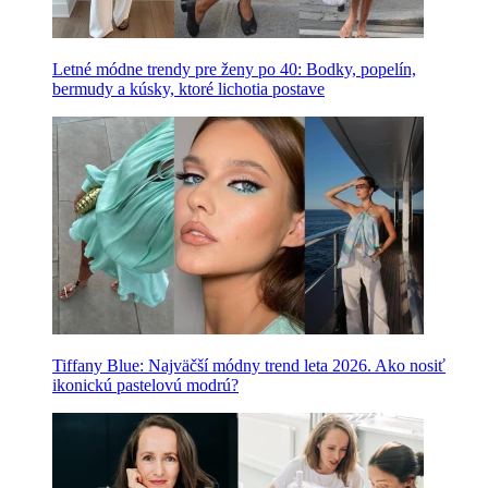
Letné módne trendy pre ženy po 40: Bodky, popelín,
bermudy a kúsky, ktoré lichotia postave
Tiffany Blue: Najväčší módny trend leta 2026. Ako nosiť
ikonickú pastelovú modrú?