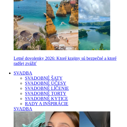
Letné dovolenky 2026: Ktoré krajiny sú bezpečné a ktoré
radšej zvážiť
SVADBA
SVADOBNÉ ŠATY
SVADOBNÉ ÚČESY
SVADOBNÉ LÍČENIE
SVADOBNÉ TORTY
SVADOBNÉ KYTICE
RADY A INŠPIRÁCIE
SVADBA