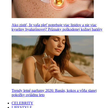
Ako zistiť, že vaša pleť potrebuje viac lipidov a nie viac
kyseliny hyalurónovej? Príznaky poškodenej kožnej bariéry
Trendy letné parfumy 2026: Banán, kokos a vôňa slanej
pokožky ovládnu leto
CELEBRITY
LIFESTYLE