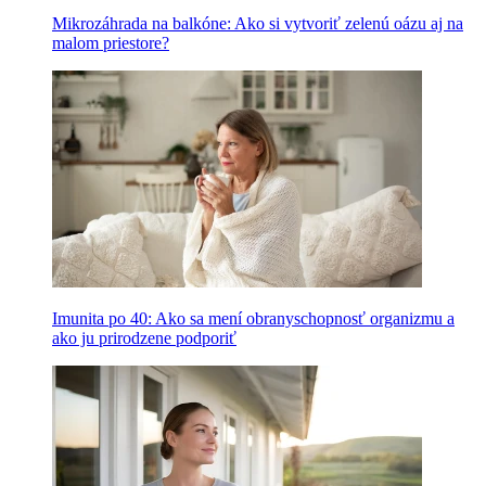
Mikrozáhrada na balkóne: Ako si vytvoriť zelenú oázu aj na
malom priestore?
Imunita po 40: Ako sa mení obranyschopnosť organizmu a
ako ju prirodzene podporiť