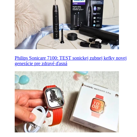
Philips Sonicare 7100: TEST sonickej zubnej kefky novej
generácie pre zdravé ďasná