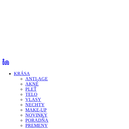
KRÁSA
ANTI-AGE
AKNÉ
PLEŤ
TELO
VLASY
NECHTY
MAKE-UP
NOVINKY
PORADŇA
PREMENY