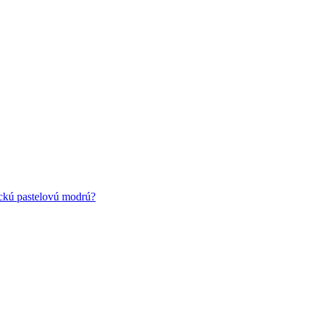
ickú pastelovú modrú?