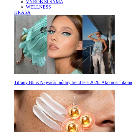
VYROB SI SAMA
WELLNESS
KRÁSA
Tiffany Blue: Najväčší módny trend leta 2026. Ako nosiť ikon