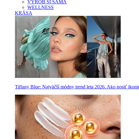
VYROB SI SAMA
WELLNESS
KRÁSA
Tiffany Blue: Najväčší módny trend leta 2026. Ako nosiť ikon