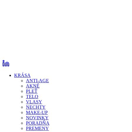
KRÁSA
ANTI-AGE
AKNÉ
PLEŤ
TELO
VLASY
NECHTY
MAKE-UP
NOVINKY
PORADŇA
PREMENY