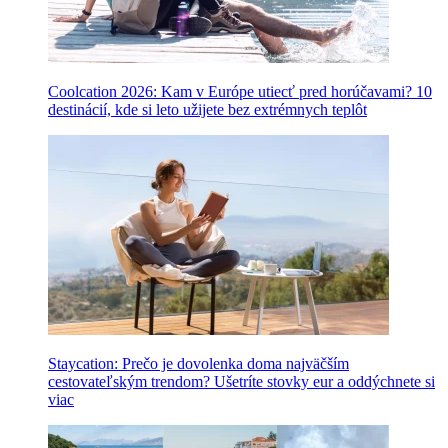
Coolcation 2026: Kam v Európe utiecť pred horúčavami? 10
destinácií, kde si leto užijete bez extrémnych teplôt
Staycation: Prečo je dovolenka doma najväčším
cestovateľským trendom? Ušetríte stovky eur a oddýchnete si
viac