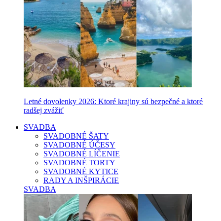
Letné dovolenky 2026: Ktoré krajiny sú bezpečné a ktoré
radšej zvážiť
SVADBA
SVADOBNÉ ŠATY
SVADOBNÉ ÚČESY
SVADOBNÉ LÍČENIE
SVADOBNÉ TORTY
SVADOBNÉ KYTICE
RADY A INŠPIRÁCIE
SVADBA