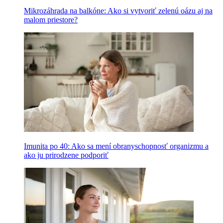
Mikrozáhrada na balkóne: Ako si vytvoriť zelenú oázu aj na
malom priestore?
Imunita po 40: Ako sa mení obranyschopnosť organizmu a
ako ju prirodzene podporiť