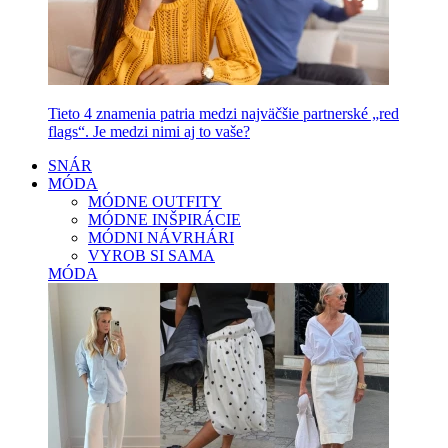
Tieto 4 znamenia patria medzi najväčšie partnerské „red
flags“. Je medzi nimi aj to vaše?
SNÁR
MÓDA
MÓDNE OUTFITY
MÓDNE INŠPIRÁCIE
MÓDNI NÁVRHÁRI
VYROB SI SAMA
MÓDA