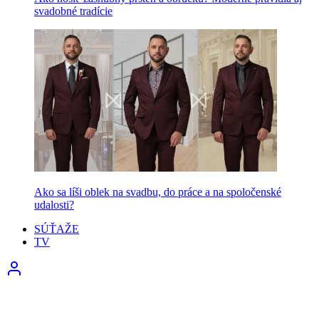
svadobné tradície
Ako sa líši oblek na svadbu, do práce a na spoločenské
udalosti?
SÚŤAŽE
TV