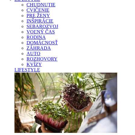
CHUDNUTIE
CVIČENIE
PRE ŽENY
INŠPIRÁCIE
SEBAROZVOJ
VOĽNÝ ČAS
RODINA
DOMÁCNOSŤ
ZÁHRADA
AUTO
ROZHOVORY
KVÍZY
LIFESTYLE