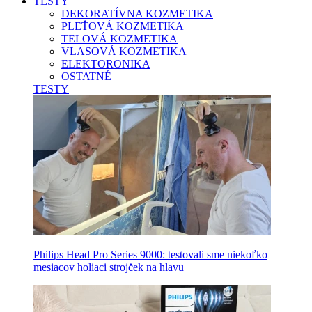
TESTY
DEKORATÍVNA KOZMETIKA
PLEŤOVÁ KOZMETIKA
TELOVÁ KOZMETIKA
VLASOVÁ KOZMETIKA
ELEKTORONIKA
OSTATNÉ
TESTY
Philips Head Pro Series 9000: testovali sme niekoľko
mesiacov holiaci strojček na hlavu