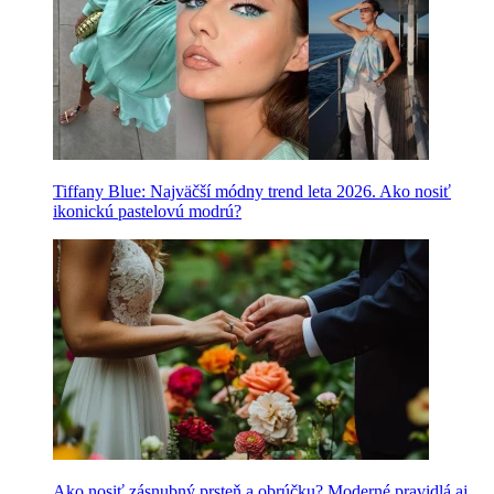
Tiffany Blue: Najväčší módny trend leta 2026. Ako nosiť
ikonickú pastelovú modrú?
Ako nosiť zásnubný prsteň a obrúčku? Moderné pravidlá aj