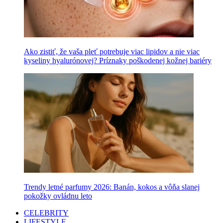
Ako zistiť, že vaša pleť potrebuje viac lipidov a nie viac
kyseliny hyalurónovej? Príznaky poškodenej kožnej bariéry
Trendy letné parfumy 2026: Banán, kokos a vôňa slanej
pokožky ovládnu leto
CELEBRITY
LIFESTYLE