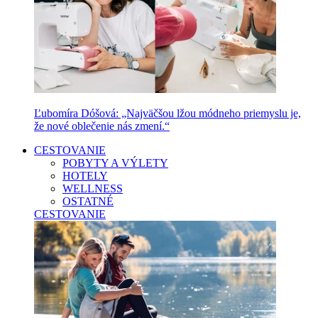
Ľubomíra Dóšová: „Najväčšou lžou módneho priemyslu je,
že nové oblečenie nás zmení.“
CESTOVANIE
POBYTY A VÝLETY
HOTELY
WELLNESS
OSTATNÉ
CESTOVANIE