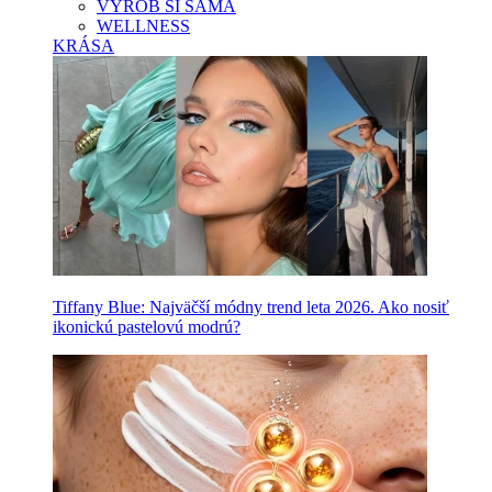
VYROB SI SAMA
WELLNESS
KRÁSA
Tiffany Blue: Najväčší módny trend leta 2026. Ako nosiť
ikonickú pastelovú modrú?