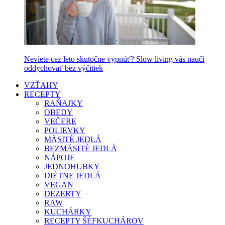
Neviete cez leto skutočne vypnúť? Slow living vás naučí
oddychovať bez výčitiek
VZŤAHY
RECEPTY
RAŇAJKY
OBEDY
VEČERE
POLIEVKY
MÄSITÉ JEDLÁ
BEZMÄSITÉ JEDLÁ
NÁPOJE
JEDNOHUBKY
DIÉTNE JEDLÁ
VEGAN
DEZERTY
RAW
KUCHÁRKY
RECEPTY ŠÉFKUCHÁROV