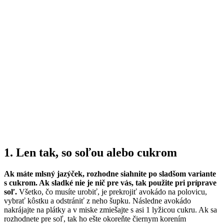
1. Len tak, so soľou alebo cukrom
Ak máte mlsný jazýček, rozhodne siahnite po sladšom variante
s cukrom. Ak sladké nie je nič pre vás, tak použite pri príprave
soľ.
Všetko, čo musíte urobiť, je prekrojiť avokádo na polovicu,
vybrať kôstku a odstrániť z neho šupku. Následne avokádo
nakrájajte na plátky a v miske zmiešajte s asi 1 lyžicou cukru. Ak sa
rozhodnete pre soľ, tak ho ešte okoreňte čiernym korením