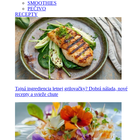
SMOOTHIES
PEČIVO
RECEPTY
Tajná ingrediencia letnej grilovačky? Dobrá nálada, nové
recepty a svieže chute