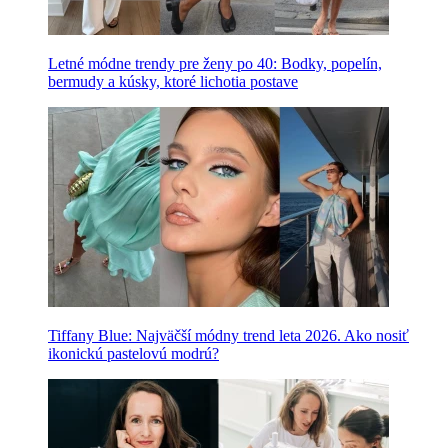
Letné módne trendy pre ženy po 40: Bodky, popelín,
bermudy a kúsky, ktoré lichotia postave
Tiffany Blue: Najväčší módny trend leta 2026. Ako nosiť
ikonickú pastelovú modrú?