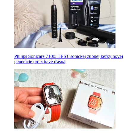
Philips Sonicare 7100: TEST sonickej zubnej kefky novej
generácie pre zdravé ďasná