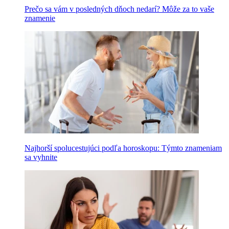
Prečo sa vám v posledných dňoch nedarí? Môže za to vaše
znamenie
Najhorší spolucestujúci podľa horoskopu: Týmto znameniam
sa vyhnite