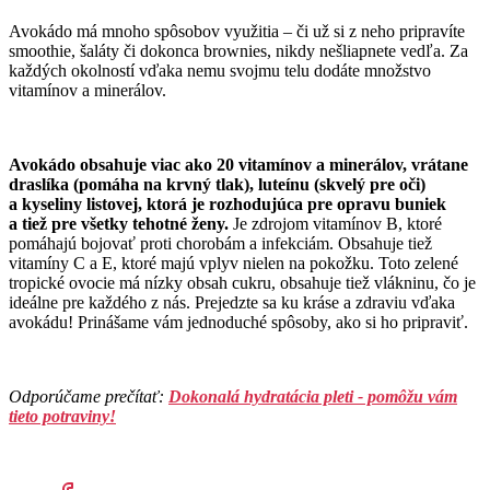
Avokádo má mnoho spôsobov využitia – či už si z neho pripravíte
smoothie, šaláty či dokonca brownies, nikdy nešliapnete vedľa. Za
každých okolností vďaka nemu svojmu telu dodáte množstvo
vitamínov a minerálov.
Avokádo obsahuje viac ako 20 vitamínov a minerálov, vrátane
draslíka (pomáha na krvný tlak), luteínu (skvelý pre oči)
a kyseliny listovej, ktorá je rozhodujúca pre opravu buniek
a tiež pre všetky tehotné ženy.
Je zdrojom vitamínov B, ktoré
pomáhajú bojovať proti chorobám a infekciám. Obsahuje tiež
vitamíny C a E, ktoré majú vplyv nielen na pokožku. Toto zelené
tropické ovocie má nízky obsah cukru, obsahuje tiež vlákninu, čo je
ideálne pre každého z nás. Prejedzte sa ku kráse a zdraviu vďaka
avokádu! Prinášame vám jednoduché spôsoby, ako si ho pripraviť.
Odporúčame prečítať:
Dokonalá hydratácia pleti - pomôžu vám
tieto potraviny!