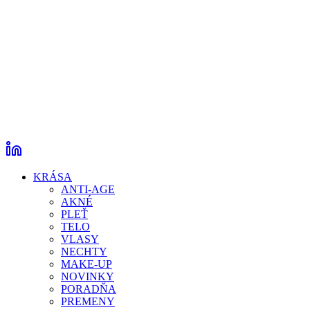
KRÁSA
ANTI-AGE
AKNÉ
PLEŤ
TELO
VLASY
NECHTY
MAKE-UP
NOVINKY
PORADŇA
PREMENY