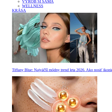
VYROB SI SAMA
WELLNESS
KRÁSA
Tiffany Blue: Najväčší módny trend leta 2026. Ako nosiť ikon