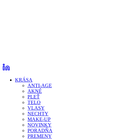
KRÁSA
ANTI-AGE
AKNÉ
PLEŤ
TELO
VLASY
NECHTY
MAKE-UP
NOVINKY
PORADŇA
PREMENY