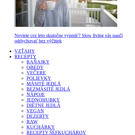
Neviete cez leto skutočne vypnúť? Slow living vás naučí
oddychovať bez výčitiek
VZŤAHY
RECEPTY
RAŇAJKY
OBEDY
VEČERE
POLIEVKY
MÄSITÉ JEDLÁ
BEZMÄSITÉ JEDLÁ
NÁPOJE
JEDNOHUBKY
DIÉTNE JEDLÁ
VEGAN
DEZERTY
RAW
KUCHÁRKY
RECEPTY ŠÉFKUCHÁROV