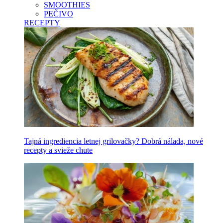
SMOOTHIES
PEČIVO
RECEPTY
Tajná ingrediencia letnej grilovačky? Dobrá nálada, nové
recepty a svieže chute