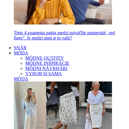
Tieto 4 znamenia patria medzi najväčšie partnerské „red
flags“. Je medzi nimi aj to vaše?
SNÁR
MÓDA
MÓDNE OUTFITY
MÓDNE INŠPIRÁCIE
MÓDNI NÁVRHÁRI
VYROB SI SAMA
MÓDA