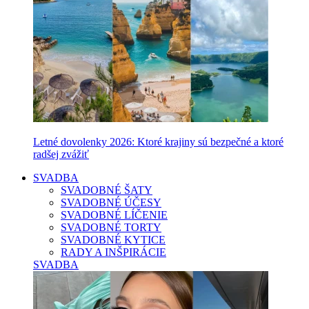
Letné dovolenky 2026: Ktoré krajiny sú bezpečné a ktoré
radšej zvážiť
SVADBA
SVADOBNÉ ŠATY
SVADOBNÉ ÚČESY
SVADOBNÉ LÍČENIE
SVADOBNÉ TORTY
SVADOBNÉ KYTICE
RADY A INŠPIRÁCIE
SVADBA