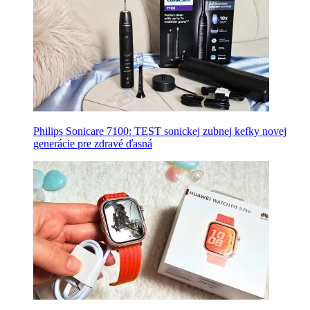
Philips Sonicare 7100: TEST sonickej zubnej kefky novej
generácie pre zdravé ďasná