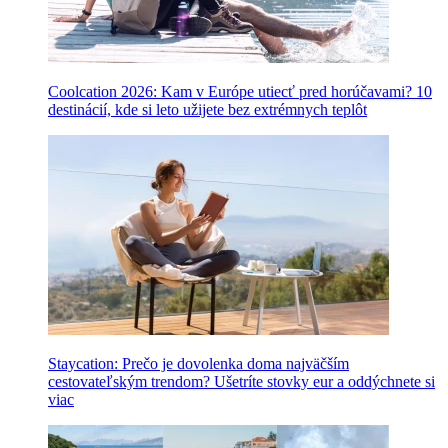
Coolcation 2026: Kam v Európe utiecť pred horúčavami? 10
destinácií, kde si leto užijete bez extrémnych teplôt
Staycation: Prečo je dovolenka doma najväčším
cestovateľským trendom? Ušetríte stovky eur a oddýchnete si
viac