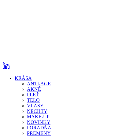
KRÁSA
ANTI-AGE
AKNÉ
PLEŤ
TELO
VLASY
NECHTY
MAKE-UP
NOVINKY
PORADŇA
PREMENY