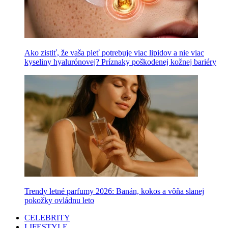
Ako zistiť, že vaša pleť potrebuje viac lipidov a nie viac
kyseliny hyalurónovej? Príznaky poškodenej kožnej bariéry
Trendy letné parfumy 2026: Banán, kokos a vôňa slanej
pokožky ovládnu leto
CELEBRITY
LIFESTYLE