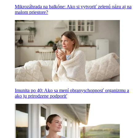
Mikrozáhrada na balkóne: Ako si vytvoriť zelenú oázu aj na
malom priestore?
Imunita po 40: Ako sa mení obranyschopnosť organizmu a
ako ju prirodzene podporiť