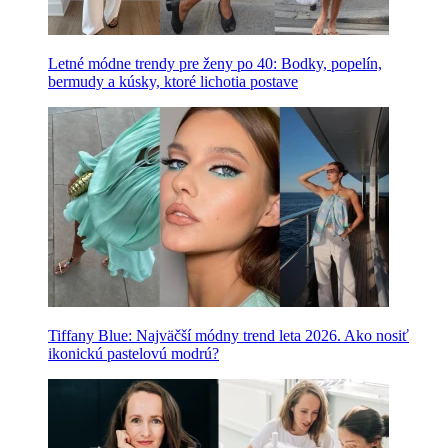
Letné módne trendy pre ženy po 40: Bodky, popelín,
bermudy a kúsky, ktoré lichotia postave
Tiffany Blue: Najväčší módny trend leta 2026. Ako nosiť
ikonickú pastelovú modrú?