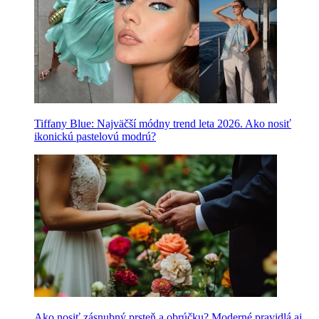
Tiffany Blue: Najväčší módny trend leta 2026. Ako nosiť
ikonickú pastelovú modrú?
Ako nosiť zásnubný prsteň a obrúčku? Moderné pravidlá aj