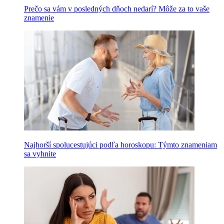
Prečo sa vám v posledných dňoch nedarí? Môže za to vaše
znamenie
Najhorší spolucestujúci podľa horoskopu: Týmto znameniam
sa vyhnite