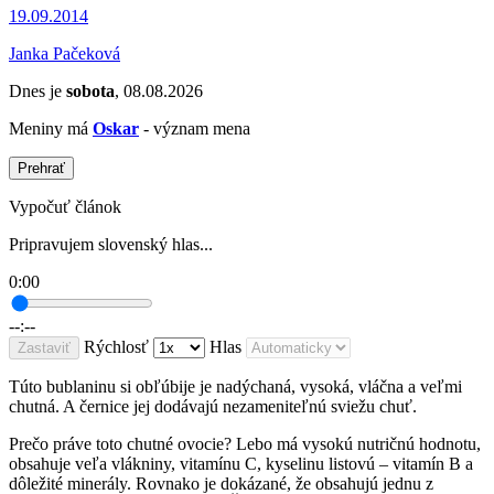
19.09.2014
Janka Pačeková
Dnes je
sobota
, 08.08.2026
Meniny má
Oskar
- význam mena
Prehrať
Vypočuť článok
Pripravujem slovenský hlas...
0:00
--:--
Rýchlosť
Hlas
Zastaviť
Túto bublaninu si obľúbije je nadýchaná, vysoká, vláčna a veľmi
chutná. A černice jej dodávajú nezameniteľnú sviežu chuť.
Prečo práve toto chutné ovocie? Lebo má vysokú nutričnú hodnotu,
obsahuje veľa vlákniny, vitamínu C, kyselinu listovú – vitamín B a
dôležité minerály. Rovnako je dokázané, že obsahujú jednu z