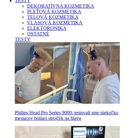
TESTY
DEKORATÍVNA KOZMETIKA
PLEŤOVÁ KOZMETIKA
TELOVÁ KOZMETIKA
VLASOVÁ KOZMETIKA
ELEKTORONIKA
OSTATNÉ
TESTY
Philips Head Pro Series 9000: testovali sme niekoľko
mesiacov holiaci strojček na hlavu