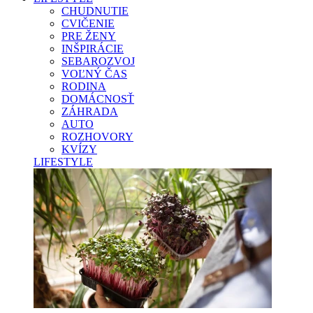
CHUDNUTIE
CVIČENIE
PRE ŽENY
INŠPIRÁCIE
SEBAROZVOJ
VOĽNÝ ČAS
RODINA
DOMÁCNOSŤ
ZÁHRADA
AUTO
ROZHOVORY
KVÍZY
LIFESTYLE