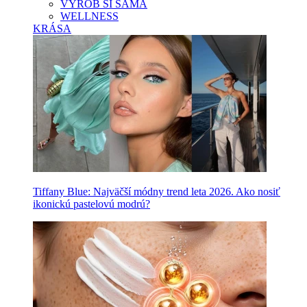
VYROB SI SAMA
WELLNESS
KRÁSA
Tiffany Blue: Najväčší módny trend leta 2026. Ako nosiť
ikonickú pastelovú modrú?