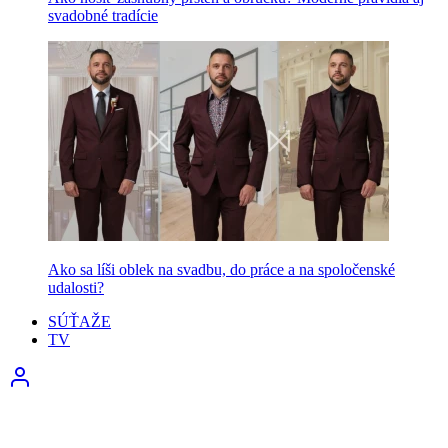
svadobné tradície
Ako sa líši oblek na svadbu, do práce a na spoločenské
udalosti?
SÚŤAŽE
TV