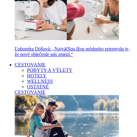
Ľubomíra Dóšová: „Najväčšou lžou módneho priemyslu je,
že nové oblečenie nás zmení.“
CESTOVANIE
POBYTY A VÝLETY
HOTELY
WELLNESS
OSTATNÉ
CESTOVANIE