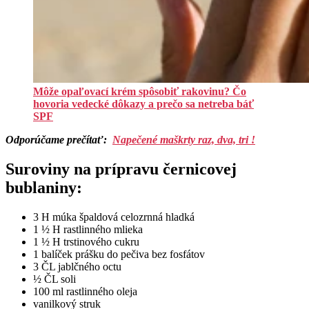
Môže opaľovací krém spôsobiť rakovinu? Čo
hovoria vedecké dôkazy a prečo sa netreba báť
SPF
Odporúčame prečítať:
Napečené maškrty raz, dva, tri !
Suroviny na prípravu černicovej
bublaniny:
3 H múka špaldová celozrnná hladká
1 ½ H rastlinného mlieka
1 ½ H trstinového cukru
1 balíček prášku do pečiva bez fosfátov
3 ČL jablčného octu
½ ČL soli
100 ml rastlinného oleja
vanilkový struk