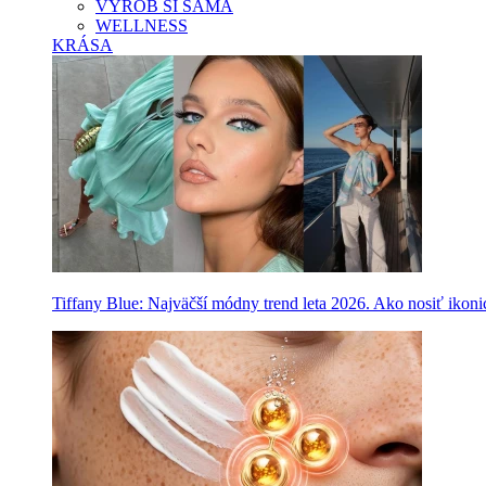
VYROB SI SAMA
WELLNESS
KRÁSA
Tiffany Blue: Najväčší módny trend leta 2026. Ako nosiť ikon