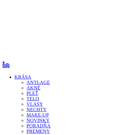
KRÁSA
ANTI-AGE
AKNÉ
PLEŤ
TELO
VLASY
NECHTY
MAKE-UP
NOVINKY
PORADŇA
PREMENY