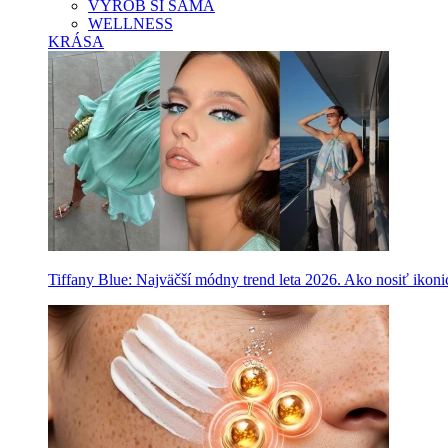
VYROB SI SAMA
WELLNESS
KRÁSA
Tiffany Blue: Najväčší módny trend leta 2026. Ako nosiť ikon