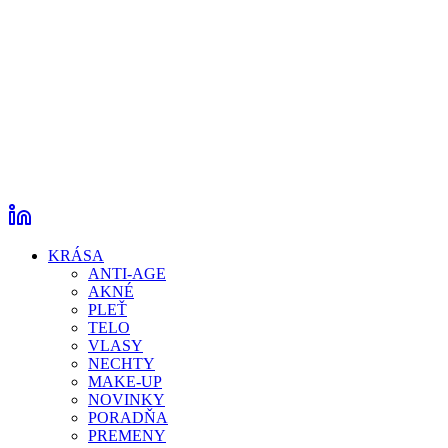
KRÁSA
ANTI-AGE
AKNÉ
PLEŤ
TELO
VLASY
NECHTY
MAKE-UP
NOVINKY
PORADŇA
PREMENY