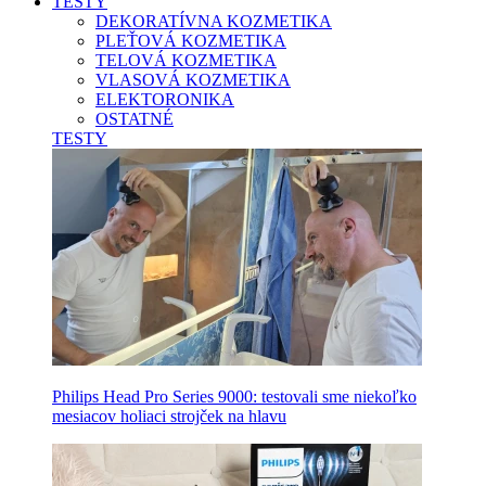
TESTY
DEKORATÍVNA KOZMETIKA
PLEŤOVÁ KOZMETIKA
TELOVÁ KOZMETIKA
VLASOVÁ KOZMETIKA
ELEKTORONIKA
OSTATNÉ
TESTY
Philips Head Pro Series 9000: testovali sme niekoľko
mesiacov holiaci strojček na hlavu