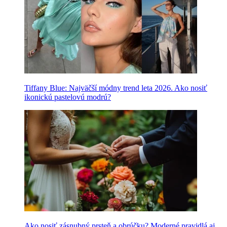
Tiffany Blue: Najväčší módny trend leta 2026. Ako nosiť
ikonickú pastelovú modrú?
Ako nosiť zásnubný prsteň a obrúčku? Moderné pravidlá aj