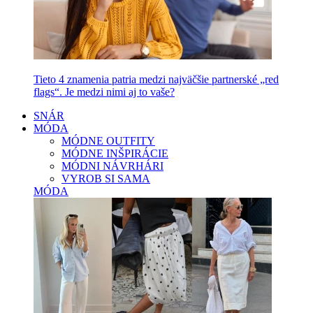
Tieto 4 znamenia patria medzi najväčšie partnerské „red
flags“. Je medzi nimi aj to vaše?
SNÁR
MÓDA
MÓDNE OUTFITY
MÓDNE INŠPIRÁCIE
MÓDNI NÁVRHÁRI
VYROB SI SAMA
MÓDA