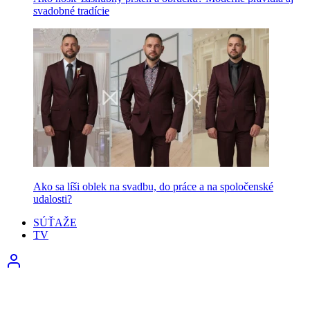
svadobné tradície
Ako sa líši oblek na svadbu, do práce a na spoločenské
udalosti?
SÚŤAŽE
TV