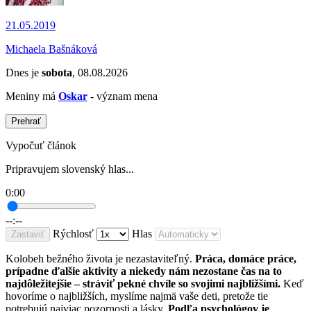
21.05.2019
Michaela Bašnáková
Dnes je
sobota
, 08.08.2026
Meniny má
Oskar
- význam mena
Prehrať
Vypočuť článok
Pripravujem slovenský hlas...
0:00
--:--
Rýchlosť
Hlas
Zastaviť
Kolobeh bežného života je nezastaviteľný.
Práca, domáce práce,
prípadne ďalšie aktivity a niekedy nám nezostane čas na to
najdôležitejšie – stráviť pekné chvíle so svojimi najbližšími.
Keď
hovoríme o najbližších, myslíme najmä vaše deti, pretože tie
potrebujú najviac pozornosti a lásky.
Podľa psychológov je