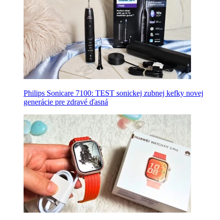
Philips Sonicare 7100: TEST sonickej zubnej kefky novej
generácie pre zdravé ďasná