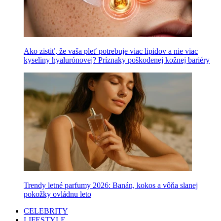
Ako zistiť, že vaša pleť potrebuje viac lipidov a nie viac
kyseliny hyalurónovej? Príznaky poškodenej kožnej bariéry
Trendy letné parfumy 2026: Banán, kokos a vôňa slanej
pokožky ovládnu leto
CELEBRITY
LIFESTYLE