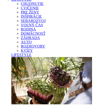
CHUDNUTIE
CVIČENIE
PRE ŽENY
INŠPIRÁCIE
SEBAROZVOJ
VOĽNÝ ČAS
RODINA
DOMÁCNOSŤ
ZÁHRADA
AUTO
ROZHOVORY
KVÍZY
LIFESTYLE