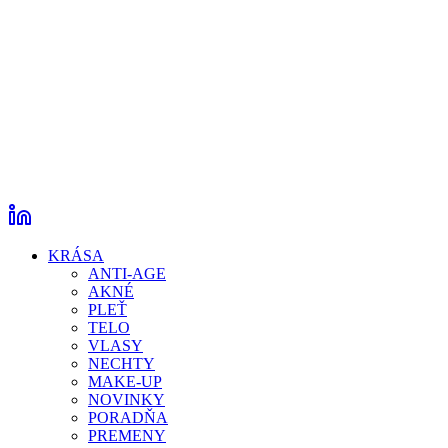
KRÁSA
ANTI-AGE
AKNÉ
PLEŤ
TELO
VLASY
NECHTY
MAKE-UP
NOVINKY
PORADŇA
PREMENY