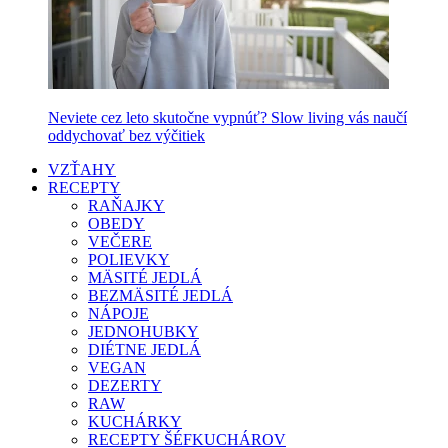
Neviete cez leto skutočne vypnúť? Slow living vás naučí
oddychovať bez výčitiek
VZŤAHY
RECEPTY
RAŇAJKY
OBEDY
VEČERE
POLIEVKY
MÄSITÉ JEDLÁ
BEZMÄSITÉ JEDLÁ
NÁPOJE
JEDNOHUBKY
DIÉTNE JEDLÁ
VEGAN
DEZERTY
RAW
KUCHÁRKY
RECEPTY ŠÉFKUCHÁROV