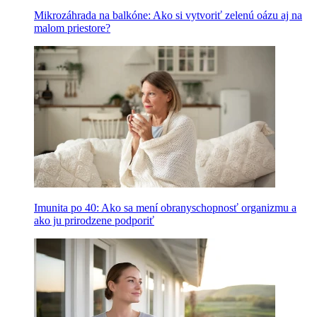
Mikrozáhrada na balkóne: Ako si vytvoriť zelenú oázu aj na
malom priestore?
Imunita po 40: Ako sa mení obranyschopnosť organizmu a
ako ju prirodzene podporiť