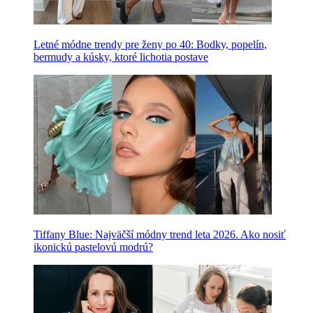
Letné módne trendy pre ženy po 40: Bodky, popelín,
bermudy a kúsky, ktoré lichotia postave
Tiffany Blue: Najväčší módny trend leta 2026. Ako nosiť
ikonickú pastelovú modrú?