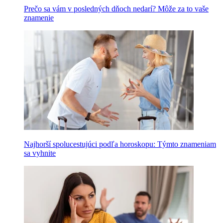
Prečo sa vám v posledných dňoch nedarí? Môže za to vaše
znamenie
Najhorší spolucestujúci podľa horoskopu: Týmto znameniam
sa vyhnite