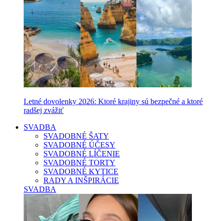
Letné dovolenky 2026: Ktoré krajiny sú bezpečné a ktoré
radšej zvážiť
SVADBA
SVADOBNÉ ŠATY
SVADOBNÉ ÚČESY
SVADOBNÉ LÍČENIE
SVADOBNÉ TORTY
SVADOBNÉ KYTICE
RADY A INŠPIRÁCIE
SVADBA