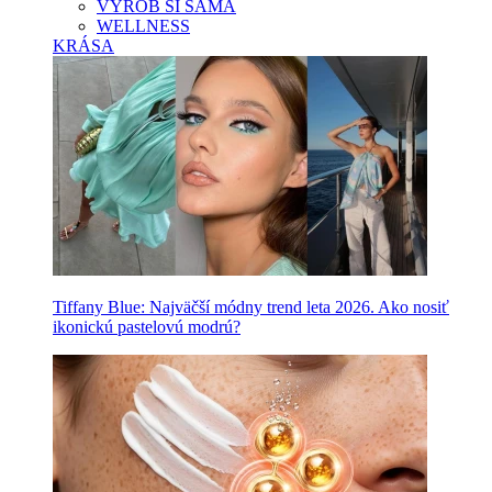
VYROB SI SAMA
WELLNESS
KRÁSA
Tiffany Blue: Najväčší módny trend leta 2026. Ako nosiť
ikonickú pastelovú modrú?