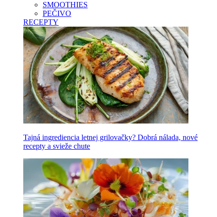
SMOOTHIES
PEČIVO
RECEPTY
Tajná ingrediencia letnej grilovačky? Dobrá nálada, nové
recepty a svieže chute