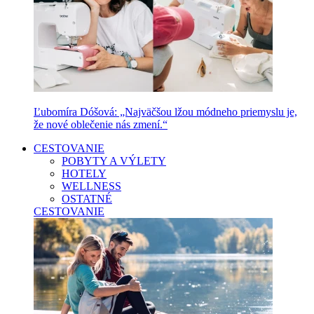
Ľubomíra Dóšová: „Najväčšou lžou módneho priemyslu je,
že nové oblečenie nás zmení.“
CESTOVANIE
POBYTY A VÝLETY
HOTELY
WELLNESS
OSTATNÉ
CESTOVANIE