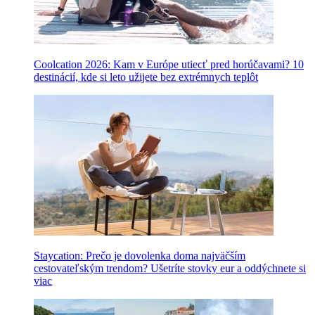
Coolcation 2026: Kam v Európe utiecť pred horúčavami? 10
destinácií, kde si leto užijete bez extrémnych teplôt
Staycation: Prečo je dovolenka doma najväčším
cestovateľským trendom? Ušetríte stovky eur a oddýchnete si
viac