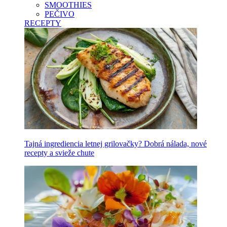
SMOOTHIES
PEČIVO
RECEPTY
Tajná ingrediencia letnej grilovačky? Dobrá nálada, nové
recepty a svieže chute