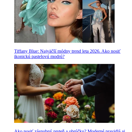
Tiffany Blue: Najväčší módny trend leta 2026. Ako nosiť
ikonickú pastelovú modrú?
Ako nosiť zásnubný prsteň a obrúčku? Moderné pravidlá aj