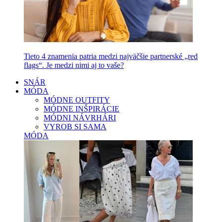
Tieto 4 znamenia patria medzi najväčšie partnerské „red
flags“. Je medzi nimi aj to vaše?
SNÁR
MÓDA
MÓDNE OUTFITY
MÓDNE INŠPIRÁCIE
MÓDNI NÁVRHÁRI
VYROB SI SAMA
MÓDA