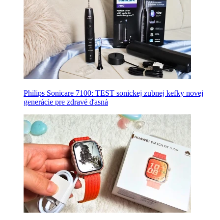
Philips Sonicare 7100: TEST sonickej zubnej kefky novej
generácie pre zdravé ďasná