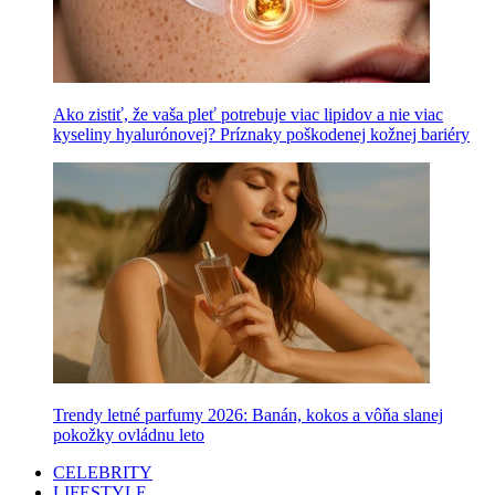
Ako zistiť, že vaša pleť potrebuje viac lipidov a nie viac
kyseliny hyalurónovej? Príznaky poškodenej kožnej bariéry
Trendy letné parfumy 2026: Banán, kokos a vôňa slanej
pokožky ovládnu leto
CELEBRITY
LIFESTYLE