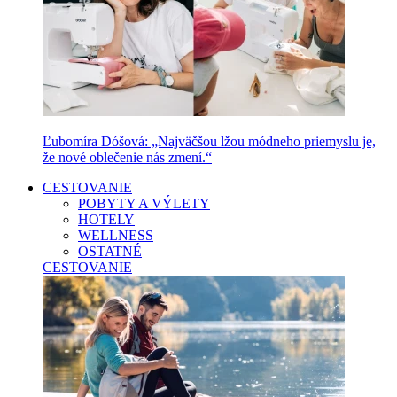
Ľubomíra Dóšová: „Najväčšou lžou módneho priemyslu je,
že nové oblečenie nás zmení.“
CESTOVANIE
POBYTY A VÝLETY
HOTELY
WELLNESS
OSTATNÉ
CESTOVANIE