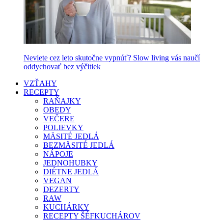
Neviete cez leto skutočne vypnúť? Slow living vás naučí
oddychovať bez výčitiek
VZŤAHY
RECEPTY
RAŇAJKY
OBEDY
VEČERE
POLIEVKY
MÄSITÉ JEDLÁ
BEZMÄSITÉ JEDLÁ
NÁPOJE
JEDNOHUBKY
DIÉTNE JEDLÁ
VEGAN
DEZERTY
RAW
KUCHÁRKY
RECEPTY ŠÉFKUCHÁROV