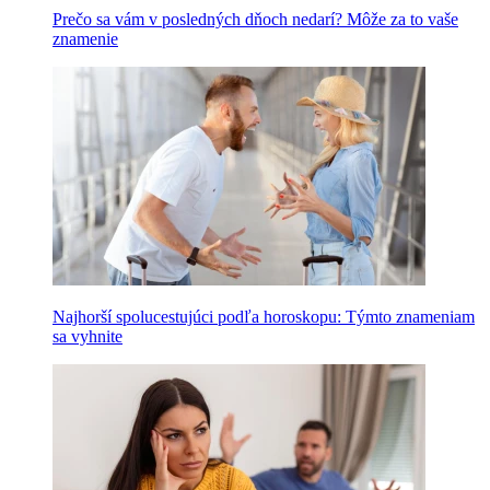
Prečo sa vám v posledných dňoch nedarí? Môže za to vaše
znamenie
Najhorší spolucestujúci podľa horoskopu: Týmto znameniam
sa vyhnite