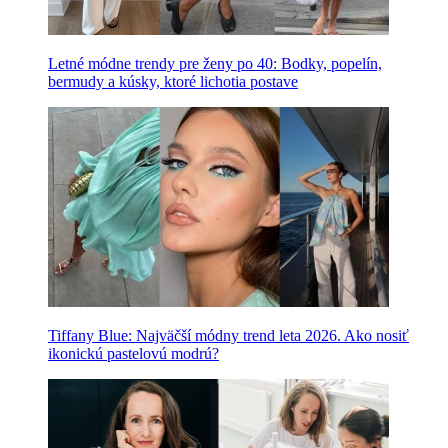
Letné módne trendy pre ženy po 40: Bodky, popelín,
bermudy a kúsky, ktoré lichotia postave
Tiffany Blue: Najväčší módny trend leta 2026. Ako nosiť
ikonickú pastelovú modrú?