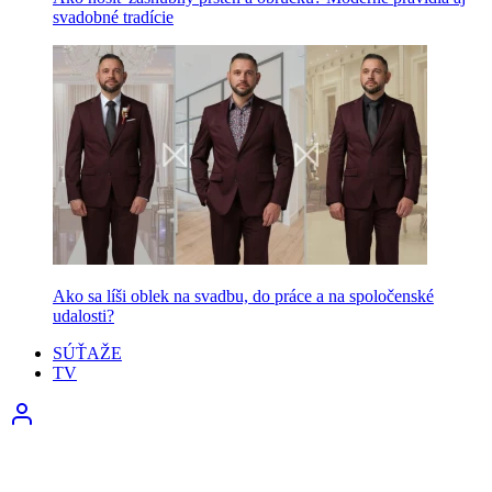
svadobné tradície
Ako sa líši oblek na svadbu, do práce a na spoločenské
udalosti?
SÚŤAŽE
TV