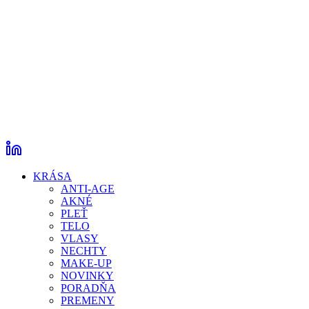
KRÁSA
ANTI-AGE
AKNÉ
PLEŤ
TELO
VLASY
NECHTY
MAKE-UP
NOVINKY
PORADŇA
PREMENY