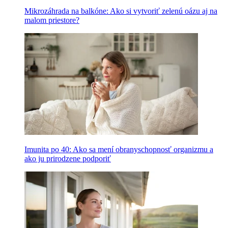
Mikrozáhrada na balkóne: Ako si vytvoriť zelenú oázu aj na
malom priestore?
Imunita po 40: Ako sa mení obranyschopnosť organizmu a
ako ju prirodzene podporiť