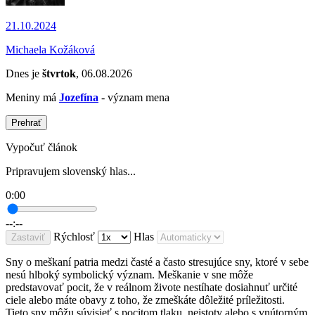
21.10.2024
Michaela Kožáková
Dnes je
štvrtok
, 06.08.2026
Meniny má
Jozefína
- význam mena
Prehrať
Vypočuť článok
Pripravujem slovenský hlas...
0:00
--:--
Rýchlosť
Hlas
Zastaviť
Sny o meškaní patria medzi časté a často stresujúce sny, ktoré v sebe
nesú hlboký symbolický význam. Meškanie v sne môže
predstavovať pocit, že v reálnom živote nestíhate dosiahnuť určité
ciele alebo máte obavy z toho, že zmeškáte dôležité príležitosti.
Tieto sny môžu súvisieť s pocitom tlaku, neistoty alebo s vnútorným