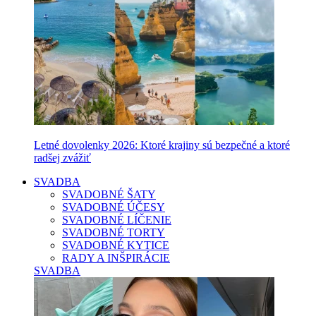
Letné dovolenky 2026: Ktoré krajiny sú bezpečné a ktoré
radšej zvážiť
SVADBA
SVADOBNÉ ŠATY
SVADOBNÉ ÚČESY
SVADOBNÉ LÍČENIE
SVADOBNÉ TORTY
SVADOBNÉ KYTICE
RADY A INŠPIRÁCIE
SVADBA