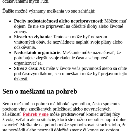
očakávaniami iných ľudí.
Ďalšie možné významy meškania vo sne zahŕňajú:
Pocity nedostatočnosti alebo nepripravenosti
: Môžete mať
dojem, že nie ste pripravení na dôležité úlohy alebo životné
zmeny.
Strach zo zlyhania
: Tento sen môže byť odrazom
vnútorných obáv, že nezvládnete naplniť svoje plány alebo
očakávania.
Nedostatok organizácie
: Meškanie môže naznačovať, že
potrebujete zlepšiť svoje riadenie času a schopnosť
organizovať sa.
Stres z času
: Ak máte v živote veľa povinností alebo sa cítite
pod časovým tlakom, sen o meškaní môže byť prejavom tejto
úzkosti.
Sen o meškaní na pohreb
Sen o meškaní na pohreb má hlbokú symboliku, často spojenú s
pocitom viny, zmeškaných príležitostí alebo nevyriešených
záležitostí.
Pohreb v sne
môže predstavovať koniec určitej fázy
života, vzťahu alebo situácie, ktorú ste možno neboli schopní úplne
uzavrieť. Meškanie na pohreb môže symbolizovať strach z toho, že
ste nezvládli alebo neuznali dôležité zmeny či konce vo svojom