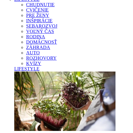
CHUDNUTIE
CVIČENIE
PRE ŽENY
INŠPIRÁCIE
SEBAROZVOJ
VOĽNÝ ČAS
RODINA
DOMÁCNOSŤ
ZÁHRADA
AUTO
ROZHOVORY
KVÍZY
LIFESTYLE