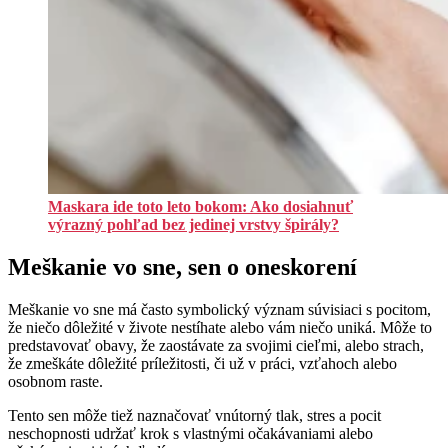
Maskara ide toto leto bokom: Ako dosiahnuť
výrazný pohľad bez jedinej vrstvy špirály?
Meškanie vo sne, sen o oneskorení
Meškanie vo sne má často symbolický význam súvisiaci s pocitom,
že niečo dôležité v živote nestíhate alebo vám niečo uniká. Môže to
predstavovať obavy, že zaostávate za svojimi cieľmi, alebo strach,
že zmeškáte dôležité príležitosti, či už v práci, vzťahoch alebo
osobnom raste.
Tento sen môže tiež naznačovať vnútorný tlak, stres a pocit
neschopnosti udržať krok s vlastnými očakávaniami alebo