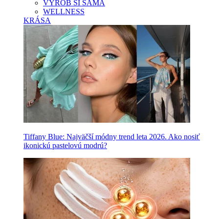
VYROB SI SAMA
WELLNESS
KRÁSA
Tiffany Blue: Najväčší módny trend leta 2026. Ako nosiť
ikonickú pastelovú modrú?