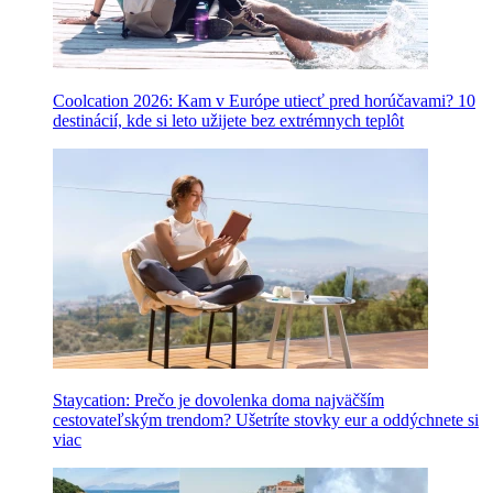
Coolcation 2026: Kam v Európe utiecť pred horúčavami? 10
destinácií, kde si leto užijete bez extrémnych teplôt
Staycation: Prečo je dovolenka doma najväčším
cestovateľským trendom? Ušetríte stovky eur a oddýchnete si
viac