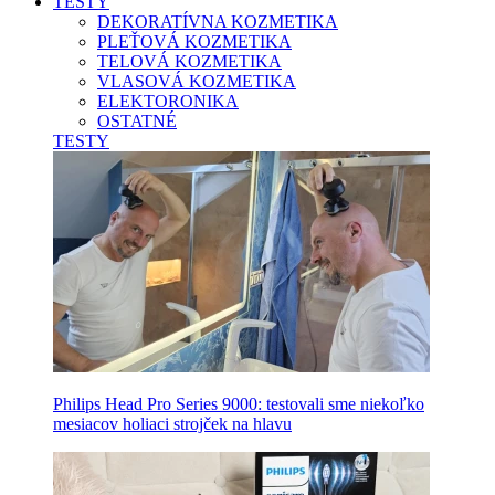
TESTY
DEKORATÍVNA KOZMETIKA
PLEŤOVÁ KOZMETIKA
TELOVÁ KOZMETIKA
VLASOVÁ KOZMETIKA
ELEKTORONIKA
OSTATNÉ
TESTY
Philips Head Pro Series 9000: testovali sme niekoľko
mesiacov holiaci strojček na hlavu